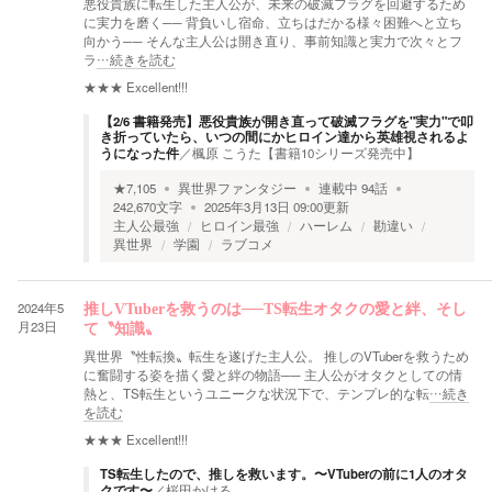
悪役貴族に転生した主人公が、未来の破滅フラグを回避するため
に実力を磨く── 背負いし宿命、立ちはだかる様々困難へと立ち
向かう── そんな主人公は開き直り、事前知識と実力で次々とフ
ラ
…続きを読む
★★★
Excellent!!!
【2/6 書籍発売】悪役貴族が開き直って破滅フラグを"実力"で叩
き折っていたら、いつの間にかヒロイン達から英雄視されるよ
うになった件
／
楓原 こうた【書籍10シリーズ発売中】
★
7,105
異世界ファンタジー
連載中
94
話
242,670
文字
2025年3月13日 09:00
更新
主人公最強
ヒロイン最強
ハーレム
勘違い
異世界
学園
ラブコメ
2024年5
推しVTuberを救うのは──TS転生オタクの愛と絆、そし
月23日
て〝知識〟
異世界〝性転換〟転生を遂げた主人公。 推しのVTuberを救うため
に奮闘する姿を描く愛と絆の物語── 主人公がオタクとしての情
熱と、TS転生というユニークな状況下で、テンプレ的な転
…続き
を読む
★★★
Excellent!!!
TS転生したので、推しを救います。〜VTuberの前に1人のオタ
クです〜
／
桜田かける