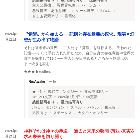
主人公最強
異世界転生
ハーレム
悪役貴族（ある意味）
ゲーム世界
勘違い
ざまぁ要素アリ
書籍化
2024年5
〝覚醒〟から始まる──記憶と存在意義の探求。現実✕幻
月22日
想が生み出す物語
それは近未来の世界──主人公は「覚醒」を経験する。 失われた
記憶──そして手に入れた新たな力、自分自身の存在意義や世界の
真実を探求してゆく── 主人公が目覚めるところから物語は始
ま
…続きを読む
★★★
Excellent!!!
Re:Awake
／
一茶
★
143
現代ファンタジー
連載中
93
話
121,211
文字
2024年7月7日 02:09
更新
残酷描写有り
暴力描写有り
現代
ダンジョン
スキル
バトル
掲示板
男性向け
ステータス
カクヨムオンリー
2024年5
神葬それは神々の葬送──過去と未来の狭間で戦い真実を
月21日
求め未来を切り開く