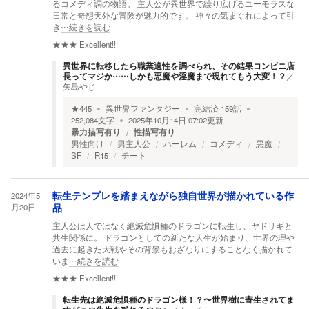
るコメディ調の物語。 主人公が異世界で繰り広げるユーモラスな
日常と奇想天外な冒険が魅力的です。 神々の気まぐれによって引
き
…続きを読む
★★★
Excellent!!!
異世界に転移したら職業適性を調べられ、その結果コンビニ店
長ってマジか……しかも悪魔や淫魔まで現れてもう大変！？
／
矢島やじ
★
445
異世界ファンタジー
完結済
159
話
252,084
文字
2025年10月14日 07:02
更新
暴力描写有り
性描写有り
男性向け
男主人公
ハーレム
コメディ
悪魔
SF
R15
チート
2024年5
転生テンプレを踏まえながら独自世界が描かれている作
月20日
品
主人公は人ではなく絶滅危惧種のドラゴンに転生し、ヤドリギと
共生関係に。 ドラゴンとしての新たな人生が始まり、世界の理や
過去に起きた大戦やその背景もおざなりにすることなく描かれて
いま
…続きを読む
★★★
Excellent!!!
転生先は絶滅危惧種のドラゴン様！？〜世界樹に寄生されてま