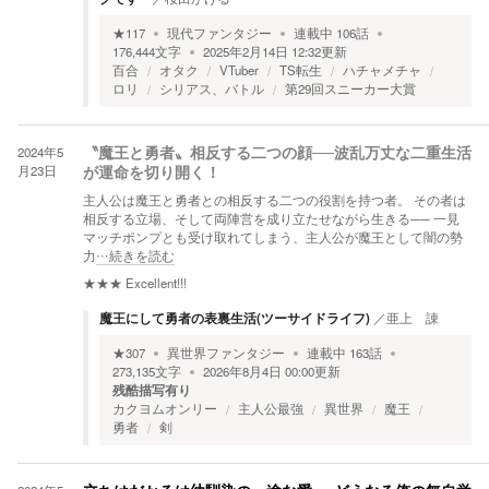
★
117
現代ファンタジー
連載中
106
話
176,444
文字
2025年2月14日 12:32
更新
百合
オタク
VTuber
TS転生
ハチャメチャ
ロリ
シリアス、バトル
第29回スニーカー大賞
2024年5
〝魔王と勇者〟相反する二つの顔──波乱万丈な二重生活
月23日
が運命を切り開く！
主人公は魔王と勇者との相反する二つの役割を持つ者。 その者は
相反する立場、そして両陣営を成り立たせながら生きる── 一見
マッチポンプとも受け取れてしまう、主人公が魔王として闇の勢
力
…続きを読む
★★★
Excellent!!!
魔王にして勇者の表裏生活(ツーサイドライフ)
／
亜上 諌
★
307
異世界ファンタジー
連載中
163
話
273,135
文字
2026年8月4日 00:00
更新
残酷描写有り
カクヨムオンリー
主人公最強
異世界
魔王
勇者
剣