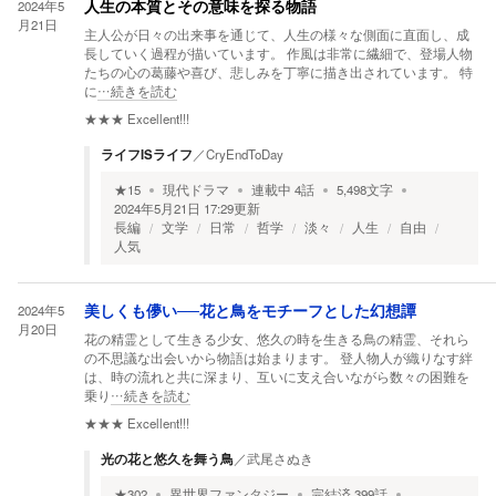
2024年5
人生の本質とその意味を探る物語
月21日
主人公が日々の出来事を通じて、人生の様々な側面に直面し、成
長していく過程が描いています。 作風は非常に繊細で、登場人物
たちの心の葛藤や喜び、悲しみを丁寧に描き出されています。 特
に
…続きを読む
★★★
Excellent!!!
ライフISライフ
／
CryEndToDay
★
15
現代ドラマ
連載中
4
話
5,498
文字
2024年5月21日 17:29
更新
長編
文学
日常
哲学
淡々
人生
自由
人気
2024年5
美しくも儚い──花と鳥をモチーフとした幻想譚
月20日
花の精霊として生きる少女、悠久の時を生きる鳥の精霊、それら
の不思議な出会いから物語は始まります。 登人物人が織りなす絆
は、時の流れと共に深まり、互いに支え合いながら数々の困難を
乗り
…続きを読む
★★★
Excellent!!!
光の花と悠久を舞う鳥
／
武尾さぬき
★
302
異世界ファンタジー
完結済
399
話