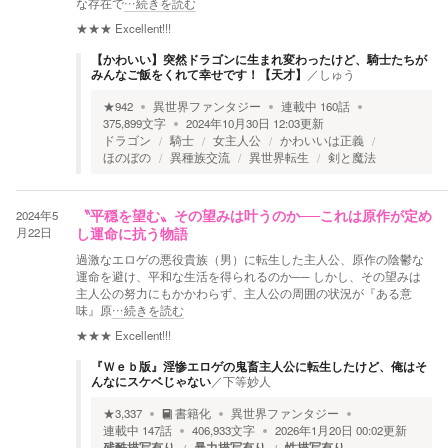
な存在で
…続きを読む
★★★
Excellent!!!
【かわいい】突然ドラゴンに生まれ変わったけど、騎士たちが
みんなご飯をくれて幸せです！【天才】
／
しゅう
★
942
異世界ファンタジー
連載中
160
話
375,899
文字
2024年10月30日 12:03
更新
ドラゴン
騎士
女主人公
かわいいは正義
ほのぼの
異種族交流
異世界転生
剣と魔法
2024年5
〝平穏を望む〟その望みは叶うのか──これは原作が定め
月22日
し運命に抗う物語
過激なエロゲの悪役貴族（男）に転生した主人公、原作の陰鬱な
運命を避け、平和な生活を得られるのか── しかし、その望みは
主人公の努力にもかかわらず、主人公の周囲の状況が『ある意
味』原
…続きを読む
★★★
Excellent!!!
『Ｗｅｂ版』淫惨エロゲの鬼畜主人公に転生したけど、俺はそ
んなにスケベじゃない
／
下等妙人
★
3,337
書籍化
異世界ファンタジー
連載中
147
話
406,933
文字
2026年1月20日 00:02
更新
残酷描写有り
暴力描写有り
性描写有り