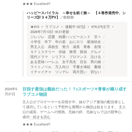
★★★
Excellent!!!
ハッピースパイラル ～幸せを紡ぐ旅～ 【４巻📕発売中、シ
リーズ計３４万PV】
／
餅餅餅
★
915
ラブコメ
連載中
327
話
979,375
文字
2026年7月13日 18:31
更新
ジレジレ 恋愛 純愛ハッピーエンド 甘々
小学生 年下 年の差 おにロリ 最強幼女
男主人公 高校生 努力 成長 青春 友情
ＳＦミステリー 伏線 推理 探偵 グルメ
現代ドラマ シリアス ブロマンス 泣ける
ある意味ハーレム 女子高生 百合 男の娘
ライトノベル 万人向け 手書き挿絵 書籍
イチャイチャ ツンデレ 両片思い 切ない
2024年5
目指す最強は義妹だった！？eスポーツ✕青春が織り成す
月21日
ラブコメ物語
主人公がプロゲーマーを目指す中、妹がアジア最強の配信者とし
て成功しているという予想外な展開から物語は始まります。 主人
公の成長、ゲームへの情熱、兄妹の絆、兄妹ならではの競争心、
成功
…続きを読む
★★★
Excellent!!!