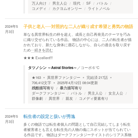
万人向け
男主人公
現代
SF
バトル
コメディ
カクヨムオンリー
ライトノベル
2024年5
子供と老人──対照的な二人が織り成す希望と勇気の物語
月3日
単なる異世界転生の枠を超え、成長と自己再発見のテーマを巧み
に織り交ぜられている作品。 物語の中心には、二人の転生者が描
かれており、新たな身体に適応しながら、自らの過去を取り戻す
ため
…続きを読む
★★★
Excellent!!!
タツノシン ～Astral Stories～
／
コーポ６℃
★
163
異世界ファンタジー
完結済
217
話
706,412
文字
2025年4月12日 08:04
更新
残酷描写有り
暴力描写有り
ダークファンタジー
バトル
男主人公
女主人公
群像劇
異世界
親友
コメディ要素有り
2024年5
転生者の設定と扱いが秀逸
月3日
多くの物語では転生者個人の問題として自己完結してしまう転生
者被害者とも言える転生先の人物の魂にスポットが当てられてい
る作品です。 物語はダークファンタジーテイストのシリアス系物