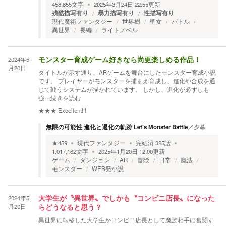
458,855
文字
2025年3月24日 22:55
更新
残酷描写有り
暴力描写有り
性描写有り
現代魔術ファンタジー
世界樹
聖女
バトル
異世界
長編
ライトノベル
2024年5
モンスター育成ゲーム好きなら尚更楽しめる作品！
月20日
タイトルが示す通り、ARゲームを舞台にしたモンスター育成小説
です。 プレイヤーがモンスターを捕まえ育成し、進化や合成を通
じて戦うシステムが描かれています。 しかし、進化が必ずしも
強
…続きを読む
★★★
Excellent!!!
無限の可能性 進化と退化の軌跡 Let's Monster Battle
／
夕幕
★
459
現代ファンタジー
完結済
325
話
1,017,162
文字
2025年1月20日 12:00
更新
ゲーム
ダンジョン
AR
冒険
日常
魔法
モンスター
WEB発小説
2024年5
大学生が〝異世界〟でしかも〝コンビニ店長〟になった
月20日
らどうなると思う？
異世界に転移した大学生がコンビニ店長として魔族相手に奮闘す