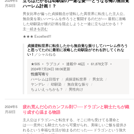
2024年5
立ちはだかるは幼馴染の一途な愛──どうなる俺の無自覚
月22日
ハーレム計画！？
男女比率が偏った貞操観念が逆転した異世界に転生した主人公。
無自覚を装いハーレムを作ろうと奮闘するのだが── 最初に攻略
した幼馴染が彼の計画を阻止しようと一途に立ちはだかる！？
主
…続きを読む
★★★
Excellent!!!
貞操逆転世界に転生したから無自覚な振りしてハーレム作ろう
と思ってたのに最初に攻略した幼馴染がそれを許してくれな
い！
／
シャルねる
★
505
ラブコメ
連載中
46
話
61,878
文字
2024年7月24日 08:06
更新
性描写有り
ハーレムは目指す
貞操逆転世界
男女比
ヤンデレ
幼馴染
無自覚な振り
ちょいえっちかも？
男性向け
2024年5
疲れ荒んだ心のカンフル剤♡──ドラゴンと騎士たちが織
月22日
り成す心温まる物語
主人公はドラゴンへと転生する、そこに待ち受けてる運命と
は⋯⋯意外にも騎士たちから可愛がられ、美味しいご飯を提供さ
れるという幸福な生活が始まるのだった── ドラゴンという強大