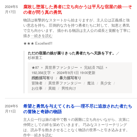
2024年5
腐敗し堕落した勇者に立ち向かうは平凡な宿屋の娘──そ
月17日
の者が問う真の勇気
物語は衝撃的なスタートから始まりますが、主人公は正義感と強
い意志を持ち、圧倒的な力を持つ勇者たちに対して、知恵と勇気
で立ち向かいます。 描かれる物語は主人公の成長と覚醒を丁寧に
描き
…続きを読む
★★★
Excellent!!!
ただの宿屋の娘が腐りきった勇者たちへ天誅を下す。
／
杉林重工
★
87
異世界ファンタジー
完結済
75
話
192,356
文字
2024年9月1日 19:00
更新
残酷描写有り
暴力描写有り
冒険者
異世界ファンタジー
魔法
美少女
お仕事
異能
男性向け
2024年5
希望と勇気を与えてくれる──理不尽に追放された者たち
月11日
の冒険と奇跡の物語
主人公一行は旅の途中で数々の困難に立ち向かいながら、次第に
仲間としての絆を深めていきます。 巧みなストーリーテリング
は、読み手を飽きさせることなく物語の世界へと引き込みます。
作中
…続きを読む