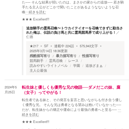
た── そんな結果が招いたのは、まさかの家からの追放── 若き騎
手たる主人公がどこかで聞いたことがあるようなないような召
喚
…続きを読む
★★★
Excellent!!!
追放騎手の霊馬召喚〜トウカイテイオーを召喚できずに勘当さ
れた俺は、伝説の負け馬と共に霊馬競馬界で成り上がる！
／
仁徳
★
217
SF
連載中
224
話
575,943
文字
2025年3月14日 18:36
更新
残酷描写有り
暴力描写有り
性描写有り
競馬騎手
霊馬召喚
レース
読みやすいライトノベル
学園
追放ざまぁ
主人公最強
2024年5
転生妹と優しくも優秀な兄の物語──ダメだこの妹、腐
月25日
（女子）ってやがる！
転生者である妹と、その発言を妄言と思いながらも付き合う優し
く優秀な兄。 そんな兄は勇者となる望みは抱いていなかった──
だが、転生妹からの矯正や運命により最強の勇者へと至る──
…
続きを読む
★★★
Excellent!!!