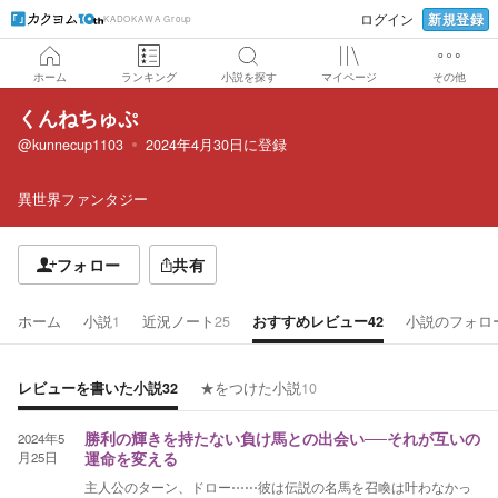
新規登録
ログイン
KADOKAWA Group
ホーム
ランキング
小説を探す
マイページ
その他
くんねちゅぷ
@kunnecup1103
2024年4月30日
に登録
異世界ファンタジー
フォロー
共有
ホーム
小説
1
近況ノート
25
おすすめレビュー
42
小説のフォロ
レビューを書いた小説
32
★をつけた小説
10
2024年5
勝利の輝きを持たない負け馬との出会い──それが互いの
月25日
運命を変える
主人公のターン、ドロー⋯⋯彼は伝説の名馬を召喚は叶わなかっ