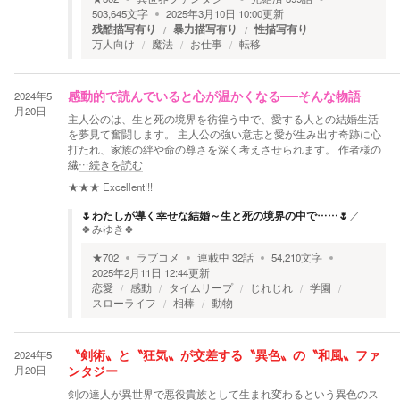
503,645
文字
2025年3月10日 10:00
更新
残酷描写有り
暴力描写有り
性描写有り
万人向け
魔法
お仕事
転移
2024年5
感動的で読んでいると心が温かくなる──そんな物語
月20日
主人公のは、生と死の境界を彷徨う中で、愛する人との結婚生活
を夢見て奮闘します。 主人公の強い意志と愛が生み出す奇跡に心
打たれ、家族の絆や命の尊さを深く考えさせられます。 作者様の
繊
…続きを読む
★★★
Excellent!!!
🌷わたしが導く幸せな結婚～生と死の境界の中で……🌷
／
🍀みゆき🍀
★
702
ラブコメ
連載中
32
話
54,210
文字
2025年2月11日 12:44
更新
恋愛
感動
タイムリープ
じれじれ
学園
スローライフ
相棒
動物
2024年5
〝剣術〟と〝狂気〟が交差する〝異色〟の〝和風〟ファ
月20日
ンタジー
剣の達人が異世界で悪役貴族として生まれ変わるという異色のス