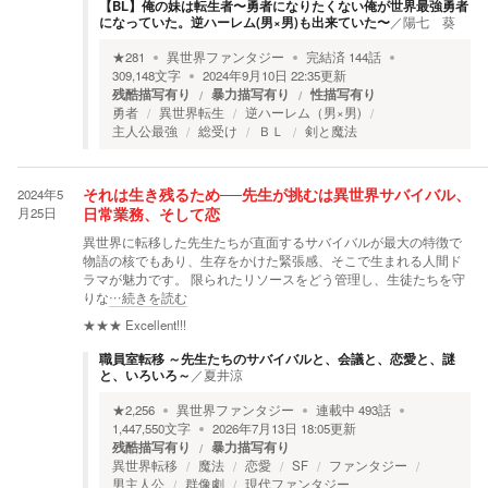
【BL】俺の妹は転生者〜勇者になりたくない俺が世界最強勇者
になっていた。逆ハーレム(男×男)も出来ていた〜
／
陽七 葵
★
281
異世界ファンタジー
完結済
144
話
309,148
文字
2024年9月10日 22:35
更新
残酷描写有り
暴力描写有り
性描写有り
勇者
異世界転生
逆ハーレム（男×男)
主人公最強
総受け
ＢＬ
剣と魔法
2024年5
それは生き残るため──先生が挑むは異世界サバイバル、
月25日
日常業務、そして恋
異世界に転移した先生たちが直面するサバイバルが最大の特徴で
物語の核でもあり、生存をかけた緊張感、そこで生まれる人間ド
ラマが魅力です。 限られたリソースをどう管理し、生徒たちを守
りな
…続きを読む
★★★
Excellent!!!
職員室転移 ～先生たちのサバイバルと、会議と、恋愛と、謎
と、いろいろ～
／
夏井涼
★
2,256
異世界ファンタジー
連載中
493
話
1,447,550
文字
2026年7月13日 18:05
更新
残酷描写有り
暴力描写有り
異世界転移
魔法
恋愛
SF
ファンタジー
男主人公
群像劇
現代ファンタジー