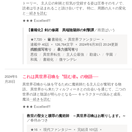
トーリー。 主人公の剣術と狂気が交錯する姿は圧巻そのモノで、
読者は引き込まれること請け合いです。 特に、周囲の人々の変化
と
…続きを読む
★★★
Excellent!!!
【書籍化】剣の修羅 異端陰陽師の剣撃譚
／
雨雲ばいう
★
7,720
書籍化
異世界ファンタジー
連載中
40
話
126,764
文字
2024年6月30日 20:24
更新
残酷描写有り
暴力描写有り
悪役
異世界転生
主人公最強
勘違い
学園
和風
書籍化
微ヤンデレ
2024年5
これは異世界召喚を〝阻む者〟の物語──
月20日
異世界召喚から妹を守るために魔術師たる主人公が奮戦する物
語。 異世界から来たフィルフィーネとの出会いを通じて、二つの
世界の謎と陰謀が明らかとなる── キャラクターの深みと成長、
魔法
…続きを読む
★★★
Excellent!!!
救世の聖女と贖罪の魔術師 ～異世界召喚はお断りします。～
／
春待みづき
★
16
現代ファンタジー
完結済
101
話