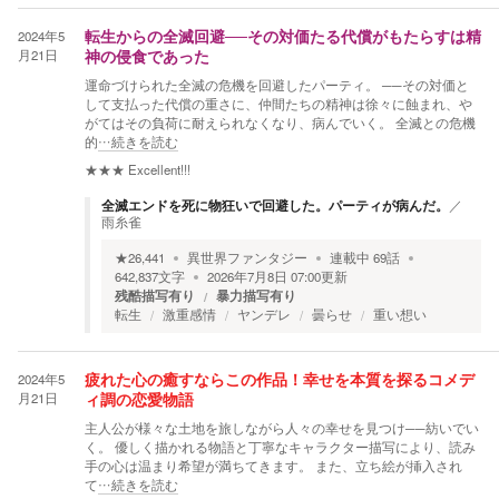
2024年5
転生からの全滅回避──その対価たる代償がもたらすは精
月21日
神の侵食であった
運命づけられた全滅の危機を回避したパーティ。 ──その対価と
して支払った代償の重さに、仲間たちの精神は徐々に蝕まれ、や
がてはその負荷に耐えられなくなり、病んでいく。 全滅との危機
的
…続きを読む
★★★
Excellent!!!
全滅エンドを死に物狂いで回避した。パーティが病んだ。
／
雨糸雀
★
26,441
異世界ファンタジー
連載中
69
話
642,837
文字
2026年7月8日 07:00
更新
残酷描写有り
暴力描写有り
転生
激重感情
ヤンデレ
曇らせ
重い想い
2024年5
疲れた心の癒すならこの作品！幸せを本質を探るコメデ
月21日
ィ調の恋愛物語
主人公が様々な土地を旅しながら人々の幸せを見つけ──紡いでい
く。 優しく描かれる物語と丁寧なキャラクター描写により、読み
手の心は温まり希望が満ちてきます。 また、立ち絵が挿入され
て
…続きを読む