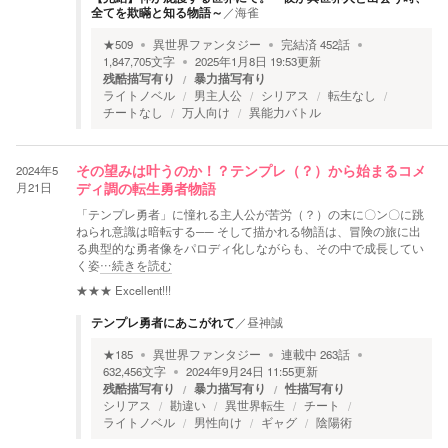
全てを欺瞞と知る物語～
／
海雀
★
509
異世界ファンタジー
完結済
452
話
1,847,705
文字
2025年1月8日 19:53
更新
残酷描写有り
暴力描写有り
ライトノベル
男主人公
シリアス
転生なし
チートなし
万人向け
異能力バトル
2024年5
その望みは叶うのか！？テンプレ（？）から始まるコメ
月21日
ディ調の転生勇者物語
「テンプレ勇者」に憧れる主人公が苦労（？）の末に〇ン〇に跳
ねられ意識は暗転する── そして描かれる物語は、冒険の旅に出
る典型的な勇者像をパロディ化しながらも、その中で成長してい
く姿
…続きを読む
★★★
Excellent!!!
テンプレ勇者にあこがれて
／
昼神誠
★
185
異世界ファンタジー
連載中
263
話
632,456
文字
2024年9月24日 11:55
更新
残酷描写有り
暴力描写有り
性描写有り
シリアス
勘違い
異世界転生
チート
ライトノベル
男性向け
ギャグ
陰陽術