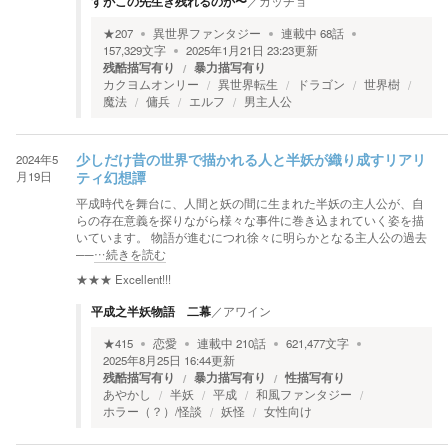
すがこの先生き残れるのか〜
／
カッチョ
★
207
異世界ファンタジー
連載中
68
話
157,329
文字
2025年1月21日 23:23
更新
残酷描写有り
暴力描写有り
カクヨムオンリー
異世界転生
ドラゴン
世界樹
魔法
傭兵
エルフ
男主人公
2024年5
少しだけ昔の世界で描かれる人と半妖が織り成すリアリ
月19日
ティ幻想譚
平成時代を舞台に、人間と妖の間に生まれた半妖の主人公が、自
らの存在意義を探りながら様々な事件に巻き込まれていく姿を描
いています。 物語が進むにつれ徐々に明らかとなる主人公の過去
──
…続きを読む
★★★
Excellent!!!
平成之半妖物語 二幕
／
アワイン
★
415
恋愛
連載中
210
話
621,477
文字
2025年8月25日 16:44
更新
残酷描写有り
暴力描写有り
性描写有り
あやかし
半妖
平成
和風ファンタジー
ホラー（？）/怪談
妖怪
女性向け