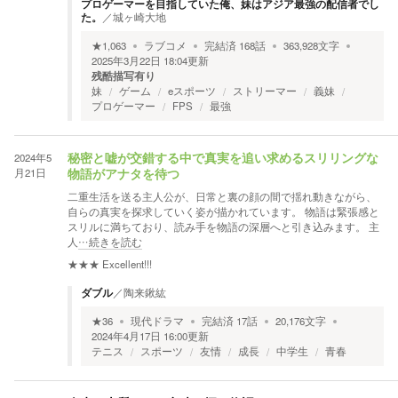
プロゲーマーを目指していた俺、妹はアジア最強の配信者でし
た。
／
城ヶ崎大地
★
1,063
ラブコメ
完結済
168
話
363,928
文字
2025年3月22日 18:04
更新
残酷描写有り
妹
ゲーム
eスポーツ
ストリーマー
義妹
プロゲーマー
FPS
最強
2024年5
秘密と嘘が交錯する中で真実を追い求めるスリリングな
月21日
物語がアナタを待つ
二重生活を送る主人公が、日常と裏の顔の間で揺れ動きながら、
自らの真実を探求していく姿が描かれています。 物語は緊張感と
スリルに満ちており、読み手を物語の深層へと引き込みます。 主
人
…続きを読む
★★★
Excellent!!!
ダブル
／
陶来鍬紘
★
36
現代ドラマ
完結済
17
話
20,176
文字
2024年4月17日 16:00
更新
テニス
スポーツ
友情
成長
中学生
青春