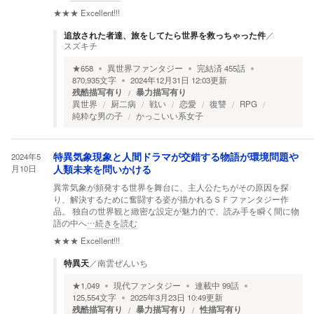
★★★
Excellent!!!
追放された者達、旅をしてたら世界を救っちゃった件
／
スズキチ
★
658
異世界ファンタジー
完結済
455
話
870,935
文字
2024年12月31日 12:03
更新
残酷描写有り
暴力描写有り
異世界
厨二病
戦い
恋愛
復讐
RPG
純粋な男の子
かっこいい系女子
2024年5
特異気象現象と人間ドラマが交錯する物語が環境問題や
月10日
人類未来を問いかける
異常気象が頻発する世界を舞台に、主人公たちがその原因を探
り、解決するために奮闘する姿が描かれるＳＦファンタジー作
品。 独自の世界観と緻密な設定が魅力的で、読み手を瞬く間に物
語の中へ
…続きを読む
★★★
Excellent!!!
特異天
／
南雲ぜんいち
★
1,049
現代ファンタジー
連載中
99
話
125,554
文字
2025年3月23日 10:49
更新
残酷描写有り
暴力描写有り
性描写有り