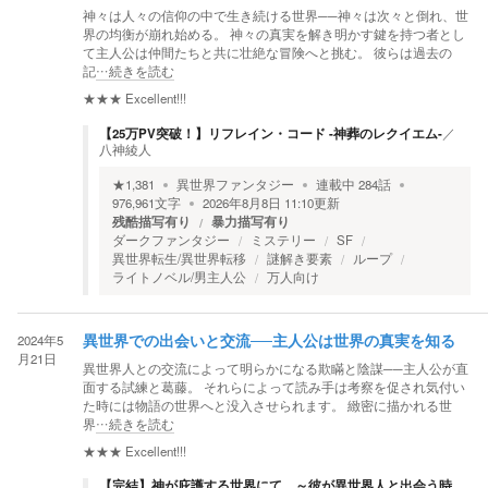
神々は人々の信仰の中で生き続ける世界──神々は次々と倒れ、世
界の均衡が崩れ始める。 神々の真実を解き明かす鍵を持つ者とし
て主人公は仲間たちと共に壮絶な冒険へと挑む。 彼らは過去の
記
…続きを読む
★★★
Excellent!!!
【25万PV突破！】リフレイン・コード -神葬のレクイエム-
／
八神綾人
★
1,381
異世界ファンタジー
連載中
284
話
976,961
文字
2026年8月8日 11:10
更新
残酷描写有り
暴力描写有り
ダークファンタジー
ミステリー
SF
異世界転生/異世界転移
謎解き要素
ループ
ライトノベル/男主人公
万人向け
2024年5
異世界での出会いと交流──主人公は世界の真実を知る
月21日
異世界人との交流によって明らかになる欺瞞と陰謀──主人公が直
面する試練と葛藤。 それらによって読み手は考察を促され気付い
た時には物語の世界へと没入させられます。 緻密に描かれる世
界
…続きを読む
★★★
Excellent!!!
【完結】神が庇護する世界にて。～彼が異世界人と出会う時、