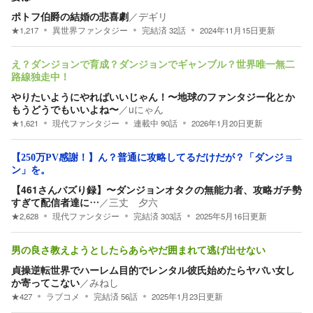
ポトフ伯爵の結婚の悲喜劇
／
デギリ
★
1,217
異世界ファンタジー
完結済
32
話
2024年11月15日
更新
え？ダンジョンで育成？ダンジョンでギャンブル？世界唯一無二
路線独走中！
やりたいようにやればいいじゃん！〜地球のファンタジー化とか
もうどうでもいいよね〜
／
uにゃん
★
1,621
現代ファンタジー
連載中
90
話
2026年1月20日
更新
【250万PV感謝！】ん？普通に攻略してるだけだが？「ダンジョ
ン」を。
【461さんバズり録】〜ダンジョンオタクの無能力者、攻略ガチ勢
すぎて配信者達に…
／
三丈 夕六
★
2,628
現代ファンタジー
完結済
303
話
2025年5月16日
更新
男の良さ教えようとしたらあらやだ囲まれて逃げ出せない
貞操逆転世界でハーレム目的でレンタル彼氏始めたらヤバい女し
か寄ってこない
／
みねし
★
427
ラブコメ
完結済
56
話
2025年1月23日
更新