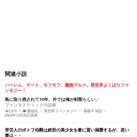
関連小説
ハーレム、チート、モフモフ、魔物グルメ。異世界よくばりファ
ンタジー！
島に取り残されて10年、外では俺が剣聖らしい
／
ファンタスティック小説家
★
2,570
書籍化
異世界ファンタジー
連載中
92
話
2024年12月20日
更新
苦労人のポトフ伯爵は絶世の美少女を妻に貰い溺愛するが、若い
妻は・・