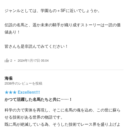
ジャンルとしては、学園もの＋SFに近いでしょうか。
伝説の名馬と、遥か未来の騎手が織り成すストーリーは一読の価
値あり！
皆さんも是非読んでみてください！
2
2024年1月17日 05:04
海雀
2538
件の
レビューを投稿
★★★
Excellent!!!
かつて活躍した名馬たちと共に……！
科学の力で実体を再現し、そこに名馬の魂を込め、この世に蘇ら
せる技術がある世界の物語です。
既に馬が絶滅している為、そうした技術でレース界を盛り上げよ