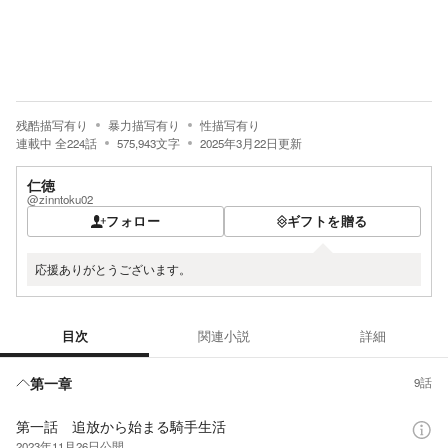
残酷描写有り
暴力描写有り
性描写有り
連載中
全
224
話
575,943
文字
2025年3月22日
更新
仁徳
@zinntoku02
フォロー
ギフトを贈る
応援ありがとうございます。
目次
関連小説
詳細
目次
第一章
9話
第一話 追放から始まる騎手生活
2023年11月26日
公開