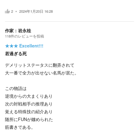
2
2024年1月20日 16:28
作家：岩永桂
118
件の
レビューを投稿
★★★
Excellent!!!
若過ぎる死
デメリットステータスに翻弄されて
大一番で全力が出せない名馬が居た。
この物語は
逆境からの大まくりあり
次の対戦相手の推理あり
覚える特殊技の紹介あり
随所にFUNが鏤められた
筋書きである。