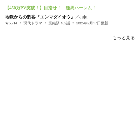
【450万PV突破！】目指せ！ 種馬ハーレム！
地獄からの刺客『エンマダイオウ』
／
Jaja
★
5,714
現代ドラマ
完結済
182
話
2025年2月17日
更新
もっと見る