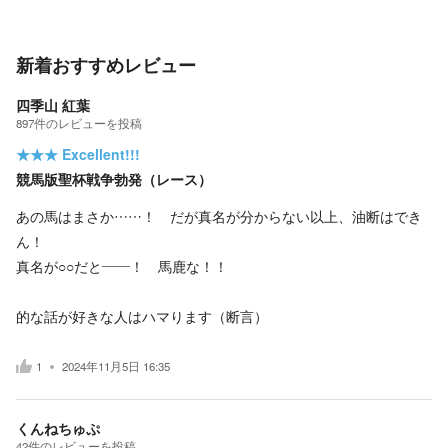
新着おすすめレビュー
四季山 紅葉
897
件の
レビューを投稿
★★★
Excellent!!!
競馬版聖杯戦争勃発（レース）
あの馬はまさか……！ だが真名が分からない以上、油断はでき
ん！
真名が○○だと――！ 馬鹿な！！
的な話が好きな人はハマります（断言）
1
2024年11月5日 16:35
くんねちゅぷ
42
件の
レビューを投稿