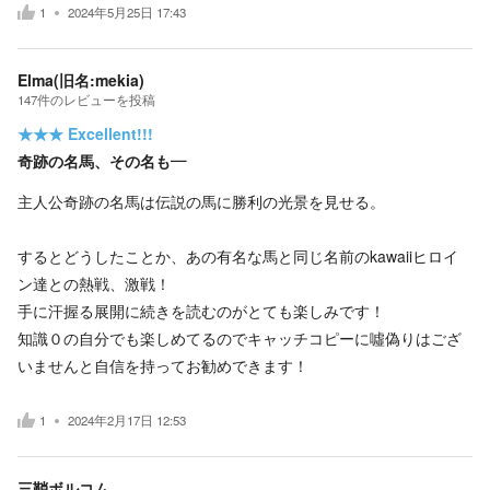
1
2024年5月25日 17:43
Elma(旧名:mekia)
147
件の
レビューを投稿
★★★
Excellent!!!
奇跡の名馬、その名も―
主人公奇跡の名馬は伝説の馬に勝利の光景を見せる。
するとどうしたことか、あの有名な馬と同じ名前のkawaiiヒロイ
ン達との熱戦、激戦！
手に汗握る展開に続きを読むのがとても楽しみです！
知識０の自分でも楽しめてるのでキャッチコピーに噓偽りはござ
いませんと自信を持ってお勧めできます！
1
2024年2月17日 12:53
三鞘ボルコム