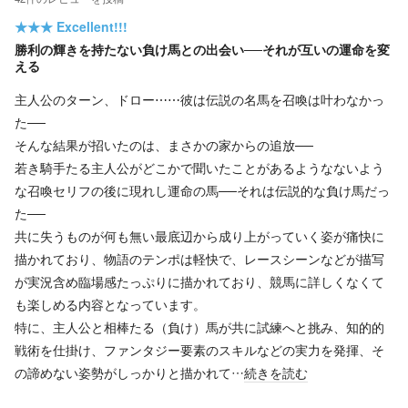
★★★
Excellent!!!
勝利の輝きを持たない負け馬との出会い──それが互いの運命を変
える
主人公のターン、ドロー⋯⋯彼は伝説の名馬を召喚は叶わなかっ
た──
そんな結果が招いたのは、まさかの家からの追放──
若き騎手たる主人公がどこかで聞いたことがあるようなないよう
な召喚セリフの後に現れし運命の馬──それは伝説的な負け馬だっ
た──
共に失うものが何も無い最底辺から成り上がっていく姿が痛快に
描かれており、物語のテンポは軽快で、レースシーンなどが描写
が実況含め臨場感たっぷりに描かれており、競馬に詳しくなくて
も楽しめる内容となっています。
特に、主人公と相棒たる（負け）馬が共に試練へと挑み、知的的
戦術を仕掛け、ファンタジー要素のスキルなどの実力を発揮、そ
の諦めない姿勢がしっかりと描かれて…
続きを読む