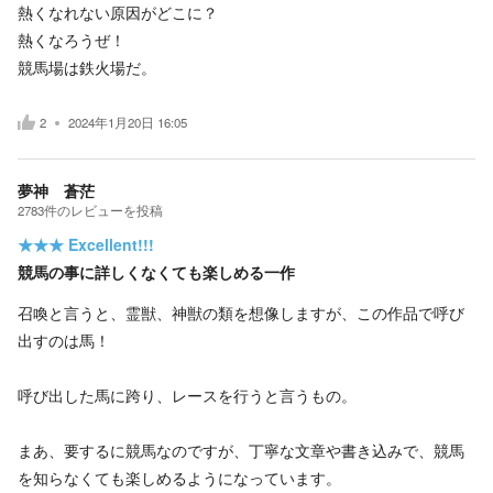
熱くなれない原因がどこに？
熱くなろうぜ！
競馬場は鉄火場だ。
2
2024年1月20日 16:05
夢神 蒼茫
2783
件の
レビューを投稿
★★★
Excellent!!!
競馬の事に詳しくなくても楽しめる一作
召喚と言うと、霊獣、神獣の類を想像しますが、この作品で呼び
出すのは馬！
呼び出した馬に跨り、レースを行うと言うもの。
まあ、要するに競馬なのですが、丁寧な文章や書き込みで、競馬
を知らなくても楽しめるようになっています。