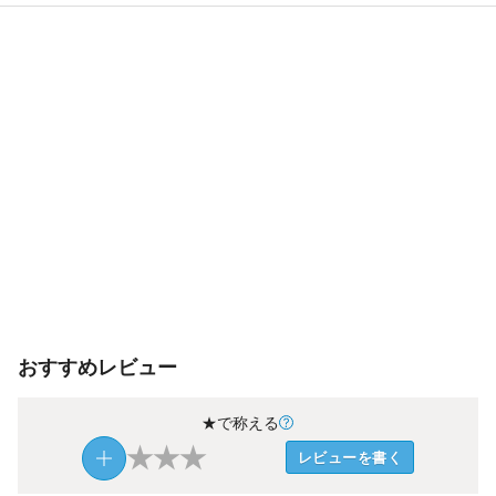
おすすめレビュー
★で称える
★
★
★
レビューを書く