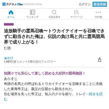
新規登録
ログイン
KADOKAWA Group
ホーム
ランキング
小説を探す
マイページ
その他
追放騎手の霊馬召喚〜トウカイテイオーを召喚でき
ずに勘当された俺は、伝説の負け馬と共に霊馬競馬
界で成り上がる！
仁徳
★
217
1,447
応援コメント
172
小説のフォロワー
知識０でも安心して楽しく読める大好評の競馬物語！
あらすじ
奇跡の名馬との呼ばれるトウカイテイオーを召喚することに失敗
した東海帝王は、義父の父親から勘当された。
住む場所を失った帝王は、知人のクロを頼り、トレイ
…続きを読
む