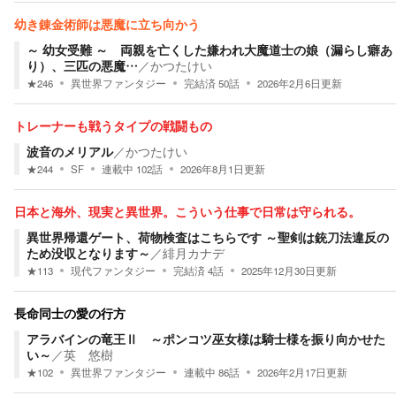
幼き錬金術師は悪魔に立ち向かう
～ 幼女受難 ～ 両親を亡くした嫌われ大魔道士の娘（漏らし癖あ
り）、三匹の悪魔…
／
かつたけい
★
246
異世界ファンタジー
完結済
50
話
2026年2月6日
更新
トレーナーも戦うタイプの戦闘もの
波音のメリアル
／
かつたけい
★
244
SF
連載中
102
話
2026年8月1日
更新
日本と海外、現実と異世界。こういう仕事で日常は守られる。
異世界帰還ゲート、荷物検査はこちらです ～聖剣は銃刀法違反の
ため没収となります～
／
緋月カナデ
★
113
現代ファンタジー
完結済
4
話
2025年12月30日
更新
長命同士の愛の行方
アラバインの竜王Ⅱ ～ポンコツ巫女様は騎士様を振り向かせた
い～
／
英 悠樹
★
102
異世界ファンタジー
連載中
86
話
2026年2月17日
更新