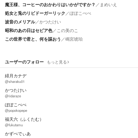
魔王様、コーヒーのおかわりはいかがですか？
／
まめいえ
処女と兎のリビドーガーリック
／
ぽぽこぺぺ
波音のメリアル
／
かつたけい
昭和のあの日はセピア色
／
この美のこ
この世界で君と、何を謳おう
／
鳴宮琥珀
ユーザーのフォロー
もっと見る
緋月カナデ
@sharaku01
かつたけい
@iidaraze
ぽぽこぺぺ
@popokopepe
福天六（ふくたむ）
@fukutamu
かずぺでぃあ