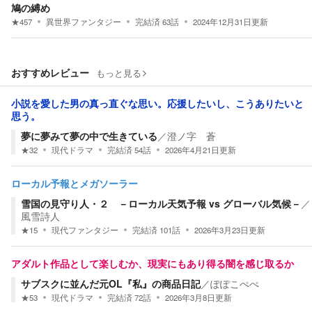
鳩の縛め
★
457
異世界ファンタジー
完結済
63
話
2024年12月31日
更新
おすすめレビュー
もっと見る
小説を愛した男の真っ直ぐな思い。応援したいし、こうありたいと
思う。
夢に夢みて夢の中で生きている
／
澄ノ字 蒼
★
32
現代ドラマ
完結済
54
話
2026年4月21日
更新
ローカル予報とメガソーラー
雪国の見守り人・２ －ローカル天気予報 vs グローバル気候－
／
風雪詩人
★
15
現代ファンタジー
完結済
101
話
2026年3月23日
更新
アダルト作品として楽しむか、現実にもあり得る闇を感じ取るか
サブスクに並んだ元OL『私』の商品日記
／
ぽぽこぺぺ
★
53
現代ドラマ
完結済
72
話
2026年3月8日
更新