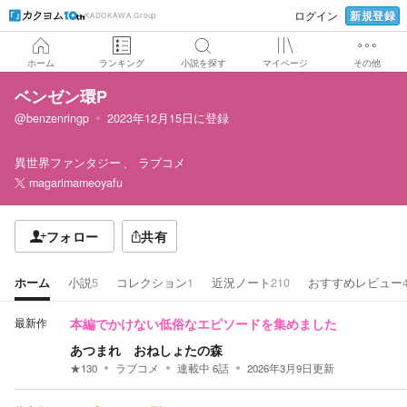
新規登録
ログイン
KADOKAWA Group
ホーム
ランキング
小説を探す
マイページ
その他
ベンゼン環P
@benzenringp
2023年12月15日
に登録
異世界ファンタジー
ラブコメ
magarimameoyafu
フォロー
共有
ホーム
小説
5
コレクション
1
近況ノート
210
おすすめレビュー
最新作
本編でかけない低俗なエピソードを集めました
あつまれ おねしょたの森
★
130
ラブコメ
連載中
6
話
2026年3月9日
更新