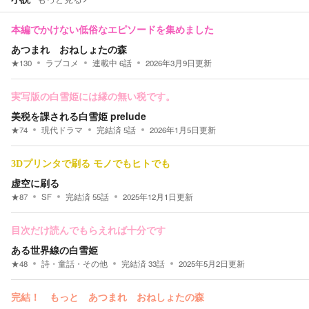
本編でかけない低俗なエピソードを集めました
あつまれ おねしょたの森
★
130
ラブコメ
連載中
6
話
2026年3月9日
更新
実写版の白雪姫には縁の無い税です。
美税を課される白雪姫 prelude
★
74
現代ドラマ
完結済
5
話
2026年1月5日
更新
3Dプリンタで刷る モノでもヒトでも
虚空に刷る
★
87
SF
完結済
55
話
2025年12月1日
更新
目次だけ読んでもらえれば十分です
ある世界線の白雪姫
★
48
詩・童話・その他
完結済
33
話
2025年5月2日
更新
完結！ もっと あつまれ おねしょたの森