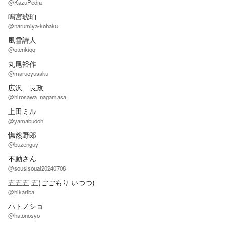
@KazuPedia
鳴宮琥珀
@narumiya-kohaku
風雪詩人
@otenkiqq
丸尾裕作
@maruoyusaku
広沢 長政
@hirosawa_nagamasa
上田ミル
@yamabudoh
憮然野郎
@buzenguy
不動さん
@sousisouai20240708
五五五 五(ごごもり いつつ)
@hikariba
ハトノショ
@hatonosyo