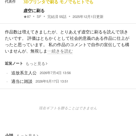
代表作
3Dプリンタで刷る モノでもヒトでも
虚空に刷る
★
87
SF
完結済
55
話
2025年12月1日
更新
作品数は増えてきましたが、とりあえず虚空に刷るを読んで頂き
たいです。 評価はともかくとして社会的意義のある作品に仕上が
ったと思っています。 私の作品のコメントで自作の宣伝しても構
いませんが、無視しま
…続きを読む
近況ノート
もっと見る
追放系主人公
2026年7月4日 13:56
適当に雑談
2026年5月17日 13:51
現在ギフトを贈ることはできません
小説
もっと見る