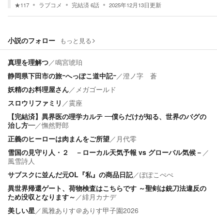
★
117
ラブコメ
完結済
6
話
2025年12月13日
更新
小説のフォロー
もっと見る
真理を理解つ
／
鳴宮琥珀
静岡県下田市の旅ｰへっぽこ道中記ｰ
／
澄ノ字 蒼
妖精のお料理屋さん
／
メガゴールド
スロウリファミリ
／
霙座
【完結済】異界医の理学カルテ ―僕らだけが知る、世界のバグの
治し方―
／
憮然野郎
正義のヒーローは肉まんをご所望
／
月代零
雪国の見守り人・２ －ローカル天気予報 vs グローバル気候－
／
風雪詩人
サブスクに並んだ元OL『私』の商品日記
／
ぽぽこぺぺ
異世界帰還ゲート、荷物検査はこちらです ～聖剣は銃刀法違反の
ため没収となります～
／
緋月カナデ
美しい星
／
風雅ありす＠ありす甲子園2026