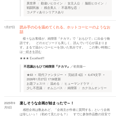
異世界
勘違いヒロイン
女主人公
脳筋ヒロイン
戦闘民族
残念美人
不器用な恋
コメディありシリアスあり
1月27日
読み手の心を温めてくれる、ホットコーヒーのようなお
話
様々なお客様が、純喫茶『ナカマ』で「おもひで」に出会う物
語です。 どのエピソードも美しく、読んでいて心が温まりま
す。まるで温かいコーヒーを頂いた気分です。 この寒い時期に
は
…続きを読む
★★★
Excellent!!!
不思議おもひで純喫茶『ナカマ』
／
初美陽一
★
63
現代ファンタジー
完結済
4
話
6,474
文字
2026年1月27日 17:58
更新
お題フェス11
温める
ヒューマンドラマ
少し不思議
オムニバス
純喫茶
カクヨムオンリー
2025年9
楽しそうな企画が始まったで～！
月5日
感想企画は数あれど、「企画主が作者に質問する」という企画
は珍しいっ！（初めて見たかも？） すでに参加作品数の目安で