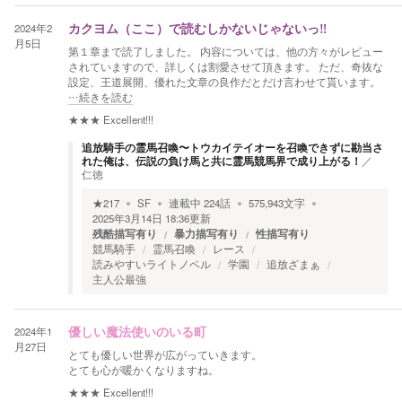
2024年2
カクヨム（ここ）で読むしかないじゃないっ‼
月5日
第１章まで読了しました。 内容については、他の方々がレビュー
されていますので、詳しくは割愛させて頂きます。 ただ、奇抜な
設定、王道展開、優れた文章の良作だとだけ言わせて貰います。
…続きを読む
★★★
Excellent!!!
追放騎手の霊馬召喚〜トウカイテイオーを召喚できずに勘当さ
れた俺は、伝説の負け馬と共に霊馬競馬界で成り上がる！
／
仁徳
★
217
SF
連載中
224
話
575,943
文字
2025年3月14日 18:36
更新
残酷描写有り
暴力描写有り
性描写有り
競馬騎手
霊馬召喚
レース
読みやすいライトノベル
学園
追放ざまぁ
主人公最強
2024年1
優しい魔法使いのいる町
月27日
とても優しい世界が広がっていきます。
とても心が暖かくなりますね。
★★★
Excellent!!!