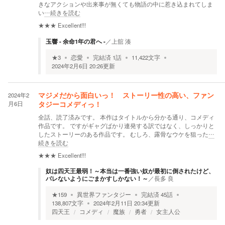
きなアクションや出来事が無くても物語の中に惹き込まれてしま
い
…続きを読む
★★★
Excellent!!!
玉響 - 余命1年の君へ -
／
上舘 湊
★
3
恋愛
完結済
1
話
11,422
文字
2024年2月6日 20:26
更新
2024年2
マジメだから面白いっ！ ストーリー性の高い、ファン
月6日
タジーコメディっ！
全話、読了済みです。 本作はタイトルから分かる通り、コメディ
作品です。 ですがギャグばかり連発する訳ではなく、しっかりと
したストーリーのある作品です。 むしろ、露骨なウケを狙った
…
続きを読む
★★★
Excellent!!!
奴は四天王最弱！～本当は一番強い奴が最初に倒されたけど、
バレないようにごまかすしかない！～
／
長多 良
★
159
異世界ファンタジー
完結済
45
話
138,807
文字
2024年2月11日 20:34
更新
四天王
コメディ
魔族
勇者
女主人公