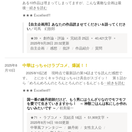
ある10作品は埋まってしまってますが、こんな素敵な企画は最
後
…続きを読む
★★★
Excellent!!!
【自主企画用】あなたの作品読ませてください＆語ってくださ
い
／
司馬 幻獣郎
★
39
創作論・評論
完結済
25
話
40,421
文字
2025年9月28日 20:32
更新
自主企画
感想
批評
作品紹介
質問
2025年8
中華はっちゃけラブコメ、爆誕！！
月10日
2025/8/10記述 現時点で最新話の第14話までを読んだ感想で
す。 とにかくキャラのはっちゃけ具合がスゴイッ！ 第１話か
ら「めろんめろんのとろんとろんのどぅるんどぅる
…続きを読む
★★★
Excellent!!!
国一番の錬丹術師だけど、もう男にはうんざりなのでモフモフ
を愛でて生きていきますから！ ～ 神獣ごはんは私にしか作れ
ないみたいです ～
／
初美陽一
★
71
ラブコメ
完結済
18
話
51,909
文字
2025年8月14日 18:03
更新
中華風ファンタジー
錬丹術
女性主人公