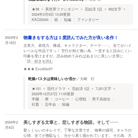
★
38
異世界ファンタジー
完結済
1
話
952
文字
2024年3月9日 10:29
更新
KAC20243
箱
短編
ファンタジー
2024年2
物書きをする方は１度読んでみた方が良い名作！
月19日
文章力、表現力、構成、キャラクター、テーマ……。 全てがハイ
レベルな作品ですっ！ 空行が殆ど無い為、一見すると読みにくい
印象を受けますが、読み始めてみればあまりに美しい文章に
「読
…続きを読む
★★★
Excellent!!!
乾燥パスタは美味しいか否か
／
大崎 灯
★
151
現代ドラマ
完結済
1
話
7,201
文字
2023年12月27日 11:00
更新
学園
寮
コーヒー
心理戦
男子高校生
社畜
忘年会
短編
2024年2
美しすぎる文章と、悲しすぎる物語。そして……
月6日
驚くくらいのキレイで、丁寧な文章です。 物事の描写、キャラの
心情、全てが無駄なく、分かり易く描かれています。 その為、大