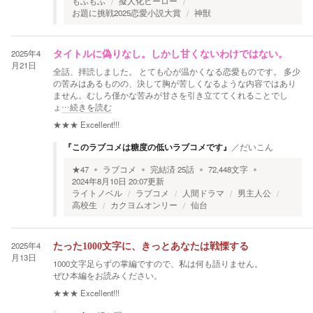
もふもふ
擬人化ヒーロー
お題に挑戦2025恋愛小説大賞
神獣
2025年4
タイトルに偽りなし。しかし甘くないわけではない。
月21日
全話、拝読しました。 とても心が温かくなる恋愛ものです。 多少
の苦みはあるものの、決して胸が苦しくなるような内容ではあり
ません。むしろ僅かな苦みが甘さを引き立ててくれることでし
ょ
…続きを読む
★★★
Excellent!!!
『このラブコメは糖度の低いラブコメです』
／
だいこん
★
47
ラブコメ
完結済
25
話
72,448
文字
2024年8月10日 20:07
更新
ライトノベル
ラブコメ
人間ドラマ
男主人公
高校生
カクヨムオンリー
仙台
2025年4
たった1000文字に、きっとあなたは戦慄する
月13日
1000文字足らずの掌編ですので、私は何も語りません。
ぜひ本編をお読みください。
★★★
Excellent!!!