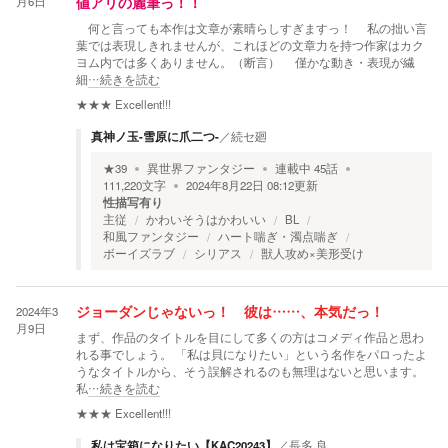
月6日
値アリの麗筆っ！！
何と言っても本作は文章が素晴らしすぎますっ！ 私の拙い言
葉では表現しきれませんが、これほどの文章力を持つ作家はカク
ヨム内では多くありません。（断言） 僅かな動き・表現が繊
細
…続きを読む
★★★
Excellent!!!
真神ノ玉-雪原に爪二つ-
／
続セ廻
★
39
異世界ファンタジー
連載中
45
話
111,220
文字
2024年8月22日 08:12
更新
性描写有り
主従
かわいそうはかわいい
BL
和風ファンタジー
ハート喘ぎ・濁点喘ぎ
ボーイズラブ
シリアス
獣人攻め×美形受け
2024年3
ジョーダンじゃないっ！ 彼は……、本気だっ！
月9日
まず、作品のタイトルを目にして多くの方はコメディ作品と思わ
れる事でしょう。 「私は貝になりたい」という名作をパロったよ
うなタイトルから、そう誤解されるのも無理はないと思います。
私
…続きを読む
★★★
Excellent!!!
私は宝箱になりたい【KAC20243】
／
長多 良