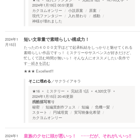
2024年1月19日 00:51
更新
カクヨムオンリー
小説原案
原案
現代ファンタジー
入れ替わり
感動
神様が壊れました
2024年1
短い文章量で素晴らしい構成力！
月15日
たったの４０００文字ほどで起承転結をしっかりと魅せてくれる
素晴らしい作品ですっ！ ミステリーやサスペンスが好きだけど、
忙しくて読む時間が無いっ！ そんな人にオススメしたい良作で
す
…続きを読む
★★★
Excellent!!!
そこに埋める
／
サクライアキラ
★
16
ミステリー
完結済
1
話
4,320
文字
2024年1月15日 20:45
更新
残酷描写有り
秘密
短編賞創作フェス
短編
危機一髪
スタート
円城塔賞
実写映像化希望
カクヨムオンリー
2024年1
皇族のクセに頭が悪いっ！ ……だが、それがいいっ‼