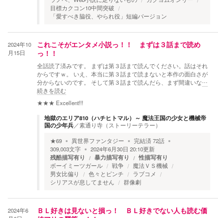
目標カクコン10中間突破
「愛すべき脇役、やられ役」短編バージョン
2024年10
これこそがエンタメ小説っ！！ まずは３話まで読め
月15日
っ！！
全話読了済みです。 まずは第３話まで読んでください。話はそれ
からですｗ。 いえ、本当に第３話まで読まないと本作の面白さが
分からないのです。 そして第３話まで読んだら、まず間違いな
…
続きを読む
★★★
Excellent!!!
地獄のエリア810（ハチヒトマル）～ 魔法王国の少女と機械帝
国の少年兵
／
素通り寺（ストーリーテラー）
★
69
異世界ファンタジー
完結済
72
話
309,003
文字
2024年6月30日 20:10
更新
残酷描写有り
暴力描写有り
性描写有り
ボーイミーツガール
戦争
魔法ＶＳ機械
男女比偏り
色々とピンチ
ラブコメ
シリアスが息してません
群像劇
2024年6
ＢＬ好きは見ないと損っ！ ＢＬ好きでない人も読む価