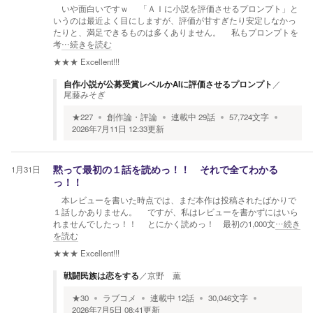
いや面白いですｗ 「ＡＩに小説を評価させるプロンプト」と
いうのは最近よく目にしますが、評価が甘すぎたり安定しなかっ
たりと、満足できるものは多くありません。 私もプロンプトを
考
…続きを読む
★★★
Excellent!!!
自作小説が公募受賞レベルかAIに評価させるプロンプト
／
尾藤みそぎ
★
227
創作論・評論
連載中
29
話
57,724
文字
2026年7月11日 12:33
更新
1月31日
黙って最初の１話を読めっ！！ それで全てわかる
っ！！
本レビューを書いた時点では、まだ本作は投稿されたばかりで
１話しかありません。 ですが、私はレビューを書かずにはいら
れませんでしたっ！！ とにかく読めっ！ 最初の1,000文
…続き
を読む
★★★
Excellent!!!
戦闘民族は恋をする
／
京野 薫
★
30
ラブコメ
連載中
12
話
30,046
文字
2026年7月5日 08:41
更新