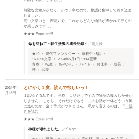
無駄な文章が少なく、かつ丁寧なので、物語に集中して惹き込ま
れました。
高い文章力と、表現力で、これからどんな物語が描かれて行くの
か楽しみですっ。
★★★
Excellent!!!
母を訪ねて～転生妖狐の成長記録～
／
雨足怜
★
10
現代ファンタジー
連載中
45
話
160,890
文字
2024年5月1日 19:44
更新
青春
転生
あやかし
バイト
お仕事
成長
神
恋愛
2024年1
とにかく１度、読んで欲しいっ！
月15日
１話読了済みです。 当然、１話だけですので物語の導入しか分か
りません。 しかし、それだけでもう、このお話が一体どういう風
に進むのか、全く予想がつきません。 私から言えるのは、「
…続
きを読む
★★★
Excellent!!!
神様が壊れました。
／
K.night
★
12
現代ファンタジー
完結済
5
話
16,705
文字