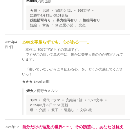
mantis
／
続セ廻
★
18
恋愛
完結済
1
話
936
文字
2025年4月13日 00:31
更新
残酷描写有り
暴力描写有り
性描写有り
短編
掌編
SF恋愛小説
悲恋
2025年4
1500文字足らずでも、心がある――。
月7日
本作は1500文字足らずの掌編です。
ですがこの短い文章の中に、確かに登場人物の心が描写されて
います。
「書いていないからこそ伝わる心」を、どうか実感してくださ
いっ！
★★★
Excellent!!!
燈火
／
梶野カメムシ
★
89
現代ドラマ
完結済
1
話
1,502
文字
2025年3月25日 21:28
更新
母
介護
親子
引越し
文学5級
2024年12
自分だけの理想の世界……。その誘惑に、あなたは抗え