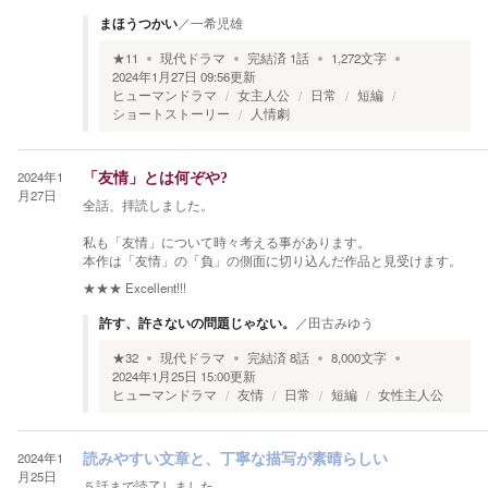
まほうつかい
／
一希児雄
★
11
現代ドラマ
完結済
1
話
1,272
文字
2024年1月27日 09:56
更新
ヒューマンドラマ
女主人公
日常
短編
ショートストーリー
人情劇
2024年1
「友情」とは何ぞや?
月27日
全話、拝読しました。
私も「友情」について時々考える事があります。
本作は「友情」の「負」の側面に切り込んだ作品と見受けます。
★★★
Excellent!!!
許す、許さないの問題じゃない。
／
田古みゆう
★
32
現代ドラマ
完結済
8
話
8,000
文字
2024年1月25日 15:00
更新
ヒューマンドラマ
友情
日常
短編
女性主人公
2024年1
読みやすい文章と、丁寧な描写が素晴らしい
月25日
５話まで読了しました。