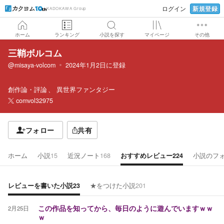
新規登録
ログイン
KADOKAWA Group
ホーム
ランキング
小説を探す
マイページ
その他
三鞘ボルコム
@misaya-volcom
2024年1月2日
に登録
創作論・評論
異世界ファンタジー
comvol32975
フォロー
共有
ホーム
小説
15
近況ノート
168
おすすめレビュー
224
小説のフ
レビューを書いた小説
23
★をつけた小説
201
2月25日
この作品を知ってから、毎日のように遊んでいますｗｗ
ｗ