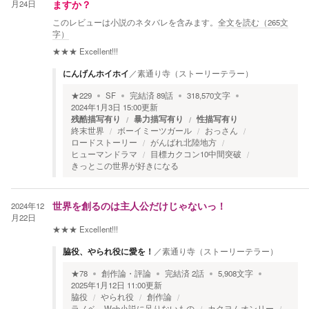
月24日
ますか？
このレビューは小説のネタバレを含みます。
全文を読む（
265
文
字）
★★★
Excellent!!!
にんげんホイホイ
／
素通り寺（ストーリーテラー）
★
229
SF
完結済
89
話
318,570
文字
2024年1月3日 15:00
更新
残酷描写有り
暴力描写有り
性描写有り
終末世界
ボーイミーツガール
おっさん
ロードストーリー
がんばれ北陸地方
ヒューマンドラマ
目標カクコン10中間突破
きっとこの世界が好きになる
2024年12
世界を創るのは主人公だけじゃないっ！
月22日
★★★
Excellent!!!
脇役、やられ役に愛を！
／
素通り寺（ストーリーテラー）
★
78
創作論・評論
完結済
2
話
5,908
文字
2025年1月12日 11:00
更新
脇役
やられ役
創作論
ラノベ、Web小説に足りないもの
カクヨムオンリー