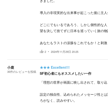
きました。
導入の非現実的な出来事が起こった後に主人
どこにでもいるであろう、しかし個性的な人
望を決して捨てずに日本を巡っていく旅の物
あなたもラストの涙腺をこれでもか！と刺激
2
2024年11月29日 20:25
小鹿
★★★
Excellent!!!
35
件の
レビューを投稿
SF初心者にもオススメしたい一作
「理想の世界が画面に映し出されて、取り込
設定の独自性、込められたメッセージ性とは
ろがなく、読みやすい。