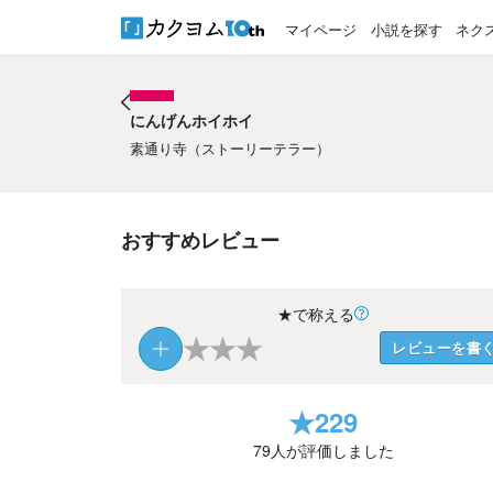
マイページ
小説を探す
ネク
にんげんホイホイ
にんげんホイホイ
素通り寺（ストーリーテラー）
おすすめレビュー
★で称える
★
★
★
レビューを書
★
229
79
人が評価しました