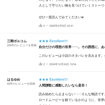
人として守りたい物を見つけていくストーリ
ぜひ一度読んでみてくださいw
2
2025年2月8日 02:41
三鞘ボルコム
★★★
Excellent!!!
224
件の
レビューを投稿
自分だけの理想の世界……。その誘惑に、あ
このレビューは小説のネタバレを含みます。
2
2024年12月24日 19:54
はるゆめ
★★★
Excellent!!!
62
件の
レビューを投稿
人間讃歌に感動したいなら是非！
読み始めたら止まらない……そんな物語です
ロードムービーを観ているかのように、世界