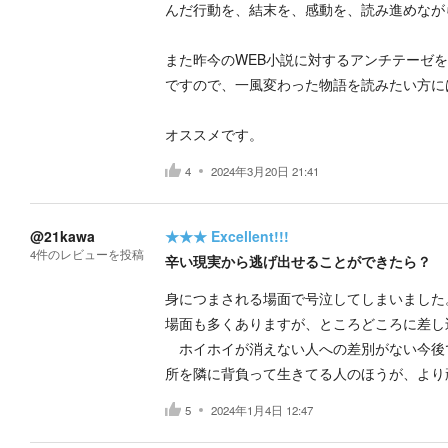
んだ行動を、結末を、感動を、読み進めなが
また昨今のWEB小説に対するアンチテーゼ
ですので、一風変わった物語を読みたい方に
オススメです。
4
2024年3月20日 21:41
@21kawa
★★★
Excellent!!!
4
件の
レビューを投稿
辛い現実から逃げ出せることができたら？
身につまされる場面で号泣してしまいました
場面も多くありますが、ところどころに差し
ホイホイが消えない人への差別がない今後
所を隣に背負って生きてる人のほうが、より
5
2024年1月4日 12:47