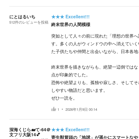
にとはるいち
★★★
Excellent!!!
512
件の
レビューを投稿
終末世界の人間模様
突如として人々の前に現れた「理想の世界へ
す。多くの人がウィンドウの中へ消えていく
た子供たちや仲間と出会いながら、日本各地
終末世界を描きながらも、絶望一辺倒ではな
点が印象的でした。
恐怖や絶望よりも、孤独や寂しさ、そしてそ
しやすい物語だと思います。
ぜひ一読を。
1
2026年1月9日 00:14
深海くじら🐋て-64＠
★★★
Excellent!!!
文フリ大阪14💕
寄生獣冒頭の「地球」が遥かにスマートなや