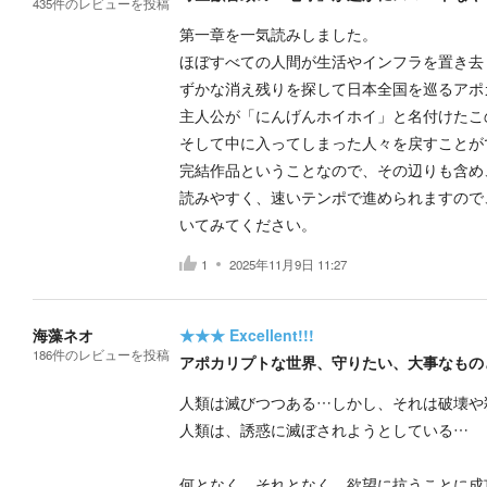
435
件の
レビューを投稿
第一章を一気読みしました。
ほぼすべての人間が生活やインフラを置き去
ずかな消え残りを探して日本全国を巡るアポ
主人公が「にんげんホイホイ」と名付けたこ
そして中に入ってしまった人々を戻すことが
完結作品ということなので、その辺りも含め
読みやすく、速いテンポで進められますので
いてみてください。
1
2025年11月9日 11:27
海藻ネオ
★★★
Excellent!!!
186
件の
レビューを投稿
アポカリプトな世界、守りたい、大事なもの
人類は滅びつつある…しかし、それは破壊や
人類は、誘惑に滅ぼされようとしている…
何となく、それとなく、欲望に抗うことに成