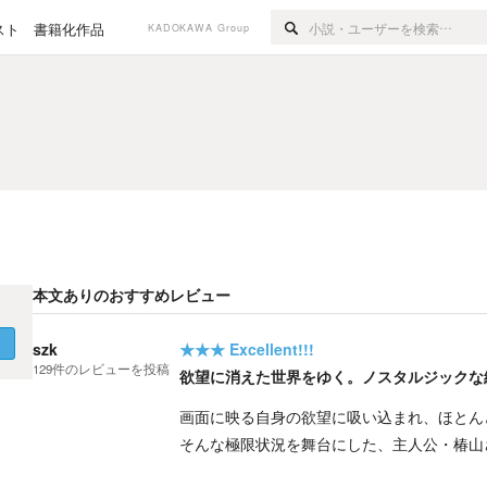
スト
書籍化作品
KADOKAWA Group
本文ありのおすすめレビュー
く
szk
★★★
Excellent!!!
129
件の
レビューを投稿
欲望に消えた世界をゆく。ノスタルジックな
画面に映る自身の欲望に吸い込まれ、ほとん
そんな極限状況を舞台にした、主人公・椿山