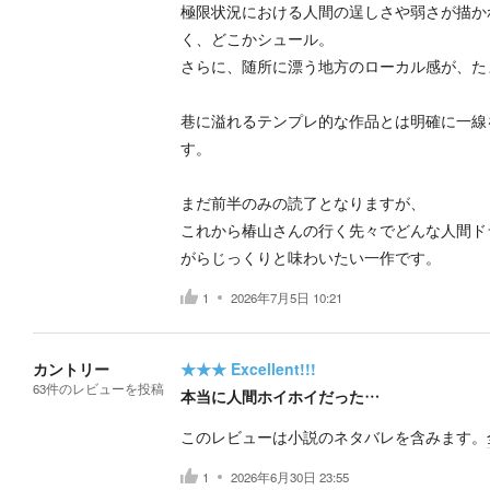
極限状況における人間の逞しさや弱さが描か
く、どこかシュール。
さらに、随所に漂う地方のローカル感が、た
巷に溢れるテンプレ的な作品とは明確に一線
す。
まだ前半のみの読了となりますが、
これから椿山さんの行く先々でどんな人間ド
がらじっくりと味わいたい一作です。
1
2026年7月5日 10:21
カントリー
★★★
Excellent!!!
63
件の
レビューを投稿
本当に人間ホイホイだった…
このレビューは小説のネタバレを含みます。
1
2026年6月30日 23:55