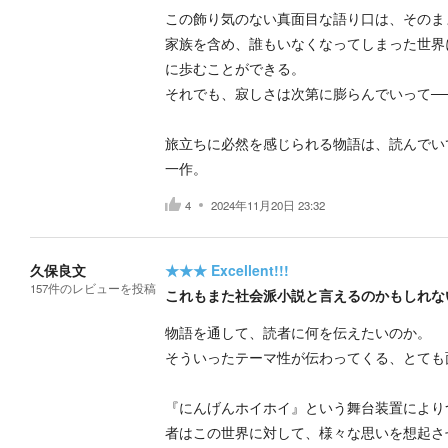
この飾り気のない真面目な語り口は、そのま
家族を含め、誰もいなくなってしまった世界
に歩むことができる。
それでも、寂しさは次第に膨らんでいって─
旅立ちに必然を感じられる物語は、読んでい
一作。
4
2024年11月20日 23:32
久保良文
★★★
Excellent!!!
157
件の
レビューを投稿
これもまた社会派小説と言えるのかもしれな
物語を通して、読者に何を伝えたいのか。
そういったテーマ性が伝わってくる、とても
『にんげんホイホイ』という舞台装置により
者はこの世界に対して、様々な思いを想起さ