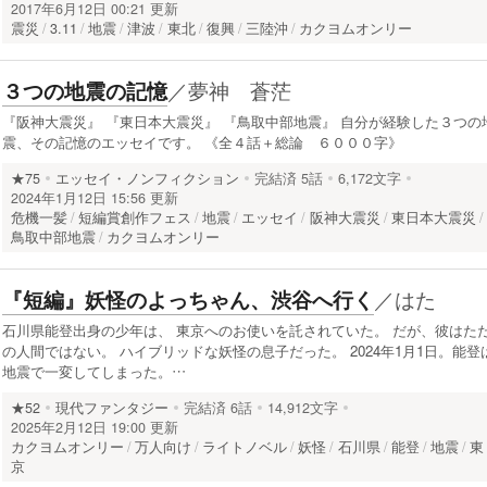
2017年6月12日 00:21 更新
震災
3.11
地震
津波
東北
復興
三陸沖
カクヨムオンリー
／
夢神 蒼茫
３つの地震の記憶
『阪神大震災』 『東日本大震災』 『鳥取中部地震』 自分が経験した３つの
震、その記憶のエッセイです。 《全４話＋総論 ６０００字》
★75
エッセイ・ノンフィクション
完結済
5話
6,172文字
2024年1月12日 15:56 更新
危機一髪
短編賞創作フェス
地震
エッセイ
阪神大震災
東日本大震災
鳥取中部地震
カクヨムオンリー
／
はた
『短編』妖怪のよっちゃん、渋谷へ行く
石川県能登出身の少年は、 東京へのお使いを託されていた。 だが、彼はた
の人間ではない。 ハイブリッドな妖怪の息子だった。 2024年1月1日。能登
地震で一変してしまった。…
★52
現代ファンタジー
完結済
6話
14,912文字
2025年2月12日 19:00 更新
カクヨムオンリー
万人向け
ライトノベル
妖怪
石川県
能登
地震
東
京