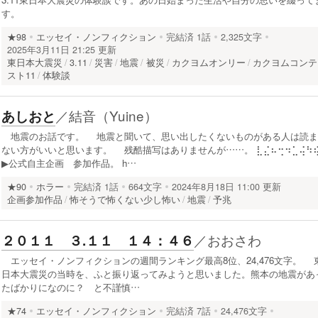
す。
★98
エッセイ・ノンフィクション
完結済
1話
2,325文字
2025年3月11日 21:25 更新
東日本大震災
3.11
災害
地震
被災
カクヨムオンリー
カクヨムコンテ
スト11
体験談
／
結音（Yuine）
あしおと
地震のお話です。 地震と聞いて、思い出したくないものがある人は読ま
ない方がいいと思います。 残酷描写はありませんが……。 ⣇⣌⠦⢒⠲⣁⢬⠳
▶公式自主企画 参加作品。 h…
★90
ホラー
完結済
1話
664文字
2024年8月18日 11:00 更新
企画参加作品
怖そうで怖くない少し怖い
地震
予兆
／
おおさわ
２０１１ ３.１１ １４：４６
エッセイ・ノンフィクションの週間ランキング最高8位、24,476文字。 
日本大震災の当時を、ふと振り返ってみようと思いました。熊本の地震があ
たばかりになのに？ と不謹慎…
★74
エッセイ・ノンフィクション
完結済
7話
24,476文字