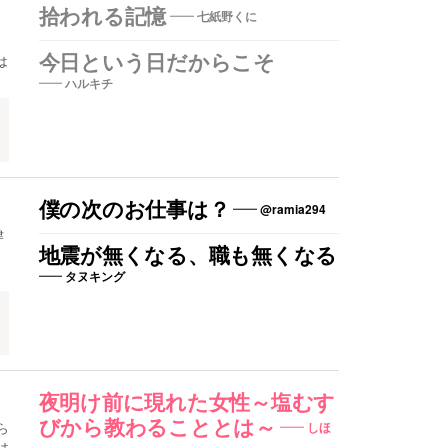
拾われる記憶
七紙野くに
は
今日という日だからこそ
ハルキチ
僕の次のお仕事は？
@ramia294
津
地震が無くなる、職も無くなる
タヌキング
夜明け前に現れた女性～塩むす
びから教わることとは～
ら
しほ
は