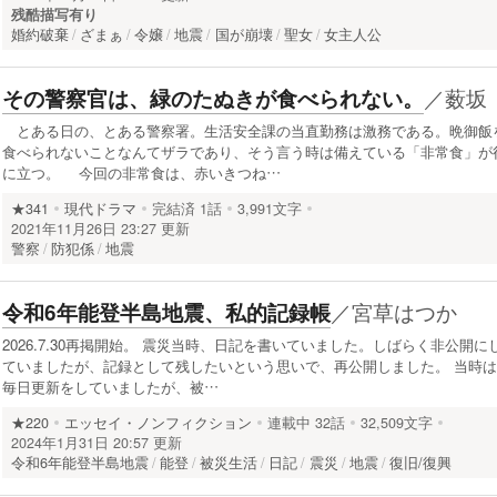
残酷描写有り
婚約破棄
ざまぁ
令嬢
地震
国が崩壊
聖女
女主人公
／
薮坂
その警察官は、緑のたぬきが食べられない。
とある日の、とある警察署。生活安全課の当直勤務は激務である。晩御飯
食べられないことなんてザラであり、そう言う時は備えている「非常食」が
に立つ。 今回の非常食は、赤いきつね…
★341
現代ドラマ
完結済
1話
3,991文字
2021年11月26日 23:27 更新
警察
防犯係
地震
／
宮草はつか
令和6年能登半島地震、私的記録帳
2026.7.30再掲開始。 震災当時、日記を書いていました。しばらく非公開に
ていましたが、記録として残したいという思いで、再公開しました。 当時は
毎日更新をしていましたが、被…
★220
エッセイ・ノンフィクション
連載中
32話
32,509文字
2024年1月31日 20:57 更新
令和6年能登半島地震
能登
被災生活
日記
震災
地震
復旧/復興