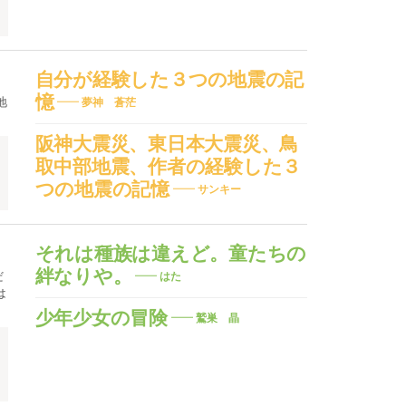
自分が経験した３つの地震の記
憶
地
夢神 蒼茫
阪神大震災、東日本大震災、鳥
取中部地震、作者の経験した３
つの地震の記憶
サンキー
それは種族は違えど。童たちの
絆なりや。
だ
はた
は
少年少女の冒険
鷲巣 晶