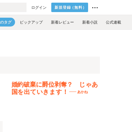
新規登録
（
無料
）
ログイン
のタグ
ピックアップ
新着レビュー
新着小説
公式連載
婚約破棄に爵位剥奪？ じゃあ
国を出ていきます！
あかね