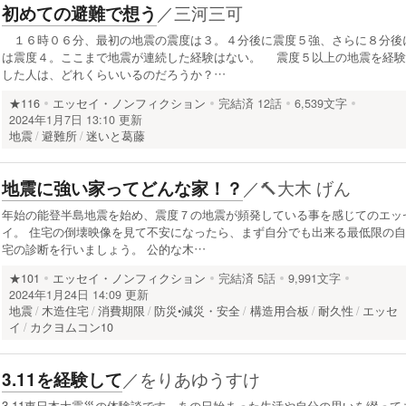
／
三河三可
初めての避難で想う
１６時０６分、最初の地震の震度は３。４分後に震度５強、さらに８分後
は震度４。ここまで地震が連続した経験はない。 震度５以上の地震を経験
した人は、どれくらいいるのだろうか？…
★116
エッセイ・ノンフィクション
完結済
12話
6,539文字
2024年1月7日 13:10 更新
地震
避難所
迷いと葛藤
／
🔨大木 げん
地震に強い家ってどんな家！？
年始の能登半島地震を始め、震度７の地震が頻発している事を感じてのエッ
イ。 住宅の倒壊映像を見て不安になったら、まず自分でも出来る最低限の自
宅の診断を行いましょう。 公的な木…
★101
エッセイ・ノンフィクション
完結済
5話
9,991文字
2024年1月24日 14:09 更新
地震
木造住宅
消費期限
防災•減災・安全
構造用合板
耐久性
エッセ
イ
カクヨムコン10
／
をりあゆうすけ
3.11を経験して
3.11東日本大震災の体験談です。あの日始まった生活や自分の思いを綴って