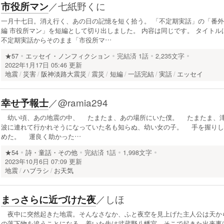
／
七紙野くに
市役所マン
一月十七日。消え行く、あの日の記憶を短く拾う。 「不定期実話」の「番外
編 市役所マン」を短編として切り出しました。 内容は同じです。 タイトル
不定期実話からそのまま「市役所マ…
★57
エッセイ・ノンフィクション
完結済
1話
2,235文字
2022年1月17日 05:46 更新
地震
災害
阪神淡路大震災
震災
短編
一話完結
実話
エッセイ
／
@ramia294
幸せ予報士
幼い頃、あの地震の中、 たまたま、あの場所にいた僕。 たまたま、
波に連れて行かれそうになっていた名も知らぬ、幼い女の子。 手を握りし
めた。 運良く助かった…
★54
詩・童話・その他
完結済
1話
1,998文字
2023年10月6日 07:09 更新
地震
ハブラシ
お天気
／
しほ
まっさらに近づけた夜
夜中に突然起きた地震。そんなさなか、ふと夜空を見上げた主人公は天か
の落下物を追うことになる。着いた先は武蔵野八幡宮。そこで起きた出来事