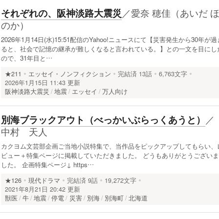
／
愛奈 穂佳（あいだ 
それぞれの、阪神淡路大震災
のか）
2026年1月14日(水)15:51配信のYahoo!ニュースにて【災害発生から30年が過
ると、社会で記憶の継承が難しくなると言われている。】との一文を目にし
ので、31年目と…
★211
エッセイ・ノンフィクション
完結済
13話
6,763文字
2026年1月15日 11:43 更新
阪神淡路大震災
地震
エッセイ
万人向け
／
別海ブラックアウト（べっかいぶらっくあうと）
中村 天人
カクヨム文芸部企画ご当地小説特集で、当作品をピックアップしてもらい、
ビュー＋特集ページに掲載していただきました。 どうもありがとうございま
した。 企画特集ページ↓ https…
★126
現代ドラマ
完結済
9話
19,272文字
2021年8月21日 20:42 更新
獣医
牛
地震
停電
災害
別海
別海町
北海道