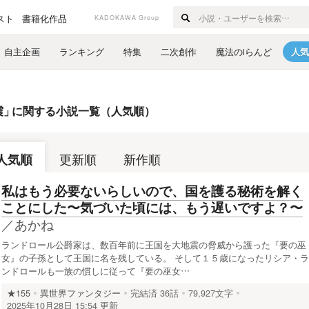
スト
書籍化作品
KADOKAWA Group
自主企画
ランキング
特集
二次創作
魔法のiらんど
人気
震
」
に関する小説一覧（人気順）
人気順
更新順
新作順
私はもう必要ないらしいので、国を護る秘術を解く
ことにした〜気づいた頃には、もう遅いですよ？〜
／
あかね
ランドロール公爵家は、数百年前に王国を大地震の脅威から護った『要の巫
女』の子孫として王国に名を残している。 そして１５歳になったリシア・ラ
ンドロールも一族の慣しに従って『要の巫女…
★155
異世界ファンタジー
完結済
36話
79,927文字
2025年10月28日 15:54 更新