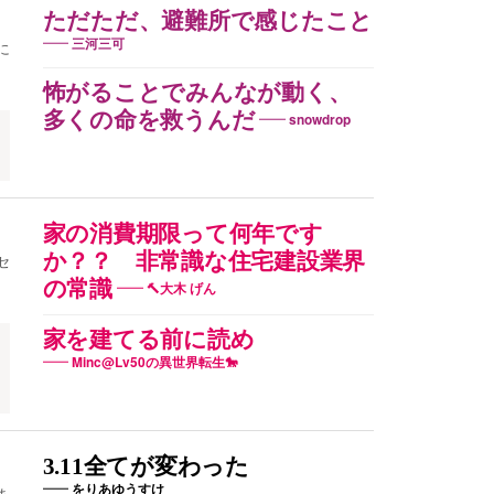
ただただ、避難所で感じたこと
三河三可
に
怖がることでみんなが動く、
多くの命を救うんだ
snowdrop
家の消費期限って何年です
か？？ 非常識な住宅建設業界
セ
の常識
🔨大木 げん
家を建てる前に読め
Minc@Lv50の異世界転生🐎
3.11全てが変わった
をりあゆうすけ
ま