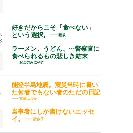
好きだからこそ「食べない」
という選択。
を
薮坂
役
ラーメン、うどん、…警察官に
食べられるもの悲しき結末
おこのみにやき
能登半島地震。震災当時に書い
た何者でもない者のただの日記
し
宮草はつか
当事者にしか書けないエッセ
イ。
詩歩子