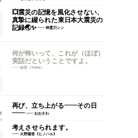
💥震災の記憶を風化させない、
真摯に綴られた東日本大震災の
記録🌏✨
神霊刃シン
何が怖いって、これが（ほぼ）
実話だということですよ。
⢮
結音（Yuine）
再び、立ち上がる――その日
――
東
おおさわ
っ
考えさせられます。
火野陽登《ヒノハル》