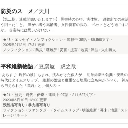
／
天川
防災のスゝメ
【第二期、連載開始いたします✨️】 災害時の心得、実体験。 避難所での生
や困ったこと。 障がい者や高齢者、女性特有の悩み。 ペットとどう過ごす
か。 災害時には思いがけない…
★48
エッセイ・ノンフィクション
連載中
35話
86,568文字
2025年2月2日 17:31 更新
ノンフィクション
防災
避難所
災害
提言
地震
津波
火山噴火
／
豆腐屋 虎之助
平和維新物語
‐あらすじ‐ 現代の波にもまれ、沈みかけた個人が、 明治維新の勃興・安政の
時代にタイムスリップ。 維新の荒波と度重なる地震に立ち向かうべく、 神
ら与えられた『収納』と、個人の…
★21
歴史・時代・伝奇
連載中
97話
211,627文字
2023年6月10日 12:00 更新
残酷描写有り
暴力描写有り
フィクション
ファンタジー
タイムスリップ
明治維新
幕末
地震
ス
レージ
チート