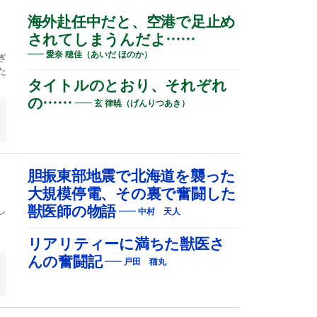
ほ
海外赴任中だと、空港で足止め
されてしまうんだよ……
愛奈 穂佳（あいだ ほのか）
ぎ
た
タイトルのとおり、それぞれ
の……
玄 律暁（げんりつあき）
胆振東部地震で北海道を襲った
大規模停電、その裏で奮闘した
獣医師の物語
レ
中村 天人
リアリティーに満ちた獣医さ
んの奮闘記
戸田 猫丸