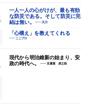
一人一人の心がけが、最も有効
な防災である。そして防災に完
活
の
結は無い。
天川
「心構え」を教えてくれる
ここプロ
現代から明治維新の始まり、安
政の時代へ。
豆腐屋 虎之助
か
ト