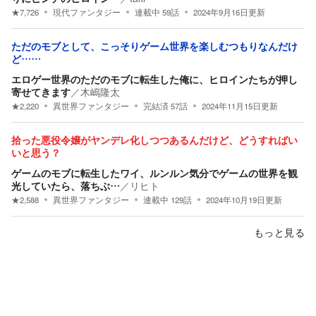
★
7,726
現代ファンタジー
連載中
59
話
2024年9月16日
更新
ただのモブとして、こっそりゲーム世界を楽しむつもりなんだけ
ど……
エロゲー世界のただのモブに転生した俺に、ヒロインたちが押し
寄せてきます
／
木嶋隆太
★
2,220
異世界ファンタジー
完結済
57
話
2024年11月15日
更新
拾った悪役令嬢がヤンデレ化しつつあるんだけど、どうすればい
いと思う？
ゲームのモブに転生したワイ、ルンルン気分でゲームの世界を観
光していたら、落ちぶ…
／
リヒト
★
2,588
異世界ファンタジー
連載中
129
話
2024年10月19日
更新
もっと見る