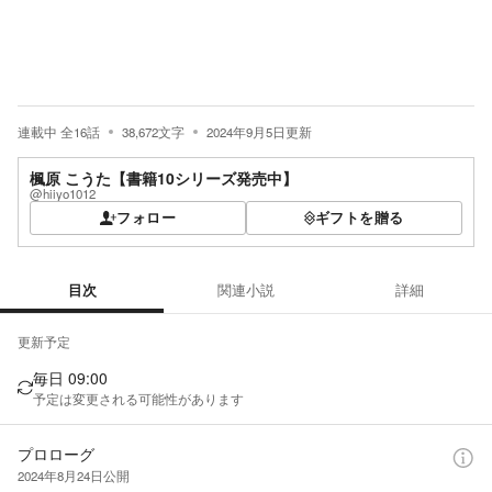
連載中
全
16
話
38,672
文字
2024年9月5日
更新
楓原 こうた【書籍10シリーズ発売中】
@hiiyo1012
フォロー
ギフトを贈る
目次
関連小説
詳細
目次
更新予定
毎日 09:00
予定は変更される可能性があります
プロローグ
2024年8月24日
公開