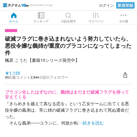
新規登録
ログイン
KADOKAWA Group
ホーム
ランキング
小説を探す
マイページ
その他
破滅フラグに巻き込まれないよう努力していたら、
悪役令嬢な義姉が重度のブラコンになってしまった
件
楓原 こうた【書籍10シリーズ発売中】
★
1,120
55
応援コメント
2,944
小説のフォロワー
ブラコン化したはずなのに、義姉はまだまだ破滅フラグを持って
甘えてくる
『きらめきを越えて真なる恋を』という乙女ゲームに出てくる悪
役令嬢の義弟は、常に姉の破滅フラグに巻き込まれて死ぬ運命だ
った。
そんな義弟───ユランに、何故か転
…続きを読む