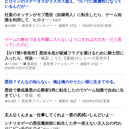
ヒロインのステータスがラスボス超え、ついでに闇属性になって
いるんだが…
社畜のオッサンがモブ悪役（奴隷商人）に転生したら、ゲーム知
識を利用して、ヒロイ…
／
kaizi
★
4,882
異世界ファンタジー
連載中
47
話
2024年10月8日
更新
ゲームの舞台である学園に入らないようにすれば大丈夫…だと思
っていたのに
【3/17第1巻発売】悪役令息が破滅フラグを避けるために騎士団に
入ったら、何故…
／
楓原 こうた【書籍10シリーズ発売中】
★
11,003
書籍化
異世界ファンタジー
連載中
47
話
2024年10月27日
更新
悪役？そんなの知らない、俺は俺のやりたい様に生きてやる。
悪役で最低最悪の公爵家3男に転生したのでゲーム知識で自由に生
きていく
／
青猫 裕
★
6,255
異世界ファンタジー
連載中
36
話
2024年9月9日
更新
主人公くんさぁ…仕事してくれよ…君の尻拭いしんどいよ…
シナリオゲーの悪役魔術師に転生した件〜使えない主人公の代わ
りにピンチのヒロイン…
／
taki