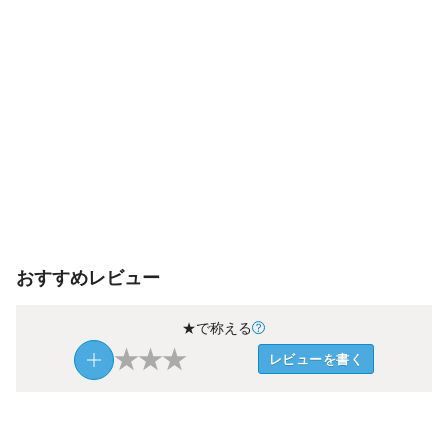
おすすめレビュー
★で称える
★
★
★
レビューを書く