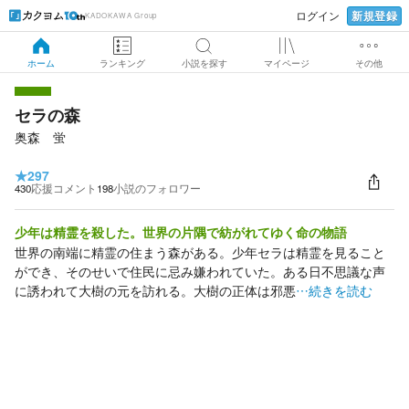
新規登録
ログイン
KADOKAWA Group
ホーム
ランキング
小説を探す
マイページ
その他
セラの森
奥森 蛍
★
297
430
応援コメント
198
小説のフォロワー
少年は精霊を殺した。世界の片隅で紡がれてゆく命の物語
世界の南端に精霊の住まう森がある。少年セラは精霊を見ること
ができ、そのせいで住民に忌み嫌われていた。ある日不思議な声
に誘われて大樹の元を訪れる。大樹の正体は邪悪
…続きを読む