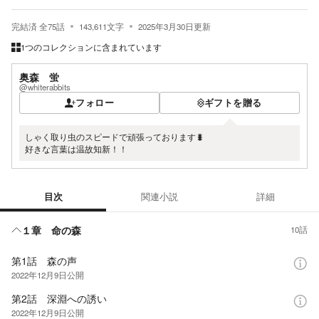
完結済
全
75
話
143,611
文字
2025年3月30日
更新
1つのコレクションに含まれています
奥森 蛍
@whiterabbits
フォロー
ギフトを贈る
しゃく取り虫のスピードで頑張っております🐛
好きな言葉は温故知新！！
目次
関連小説
詳細
目次
１章 命の森
10話
第1話 森の声
2022年12月9日
公開
第2話 深淵への誘い
2022年12月9日
公開