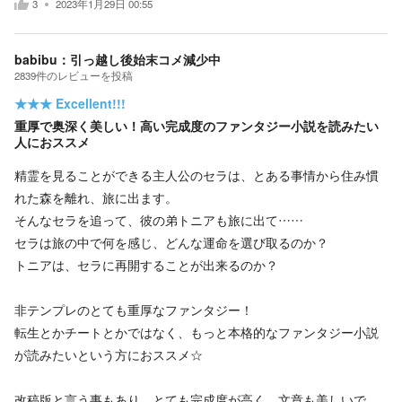
3
2023年1月29日 00:55
babibu：引っ越し後始末コメ減少中
2839
件の
レビューを投稿
★★★
Excellent!!!
重厚で奥深く美しい！高い完成度のファンタジー小説を読みたい
人におススメ
精霊を見ることができる主人公のセラは、とある事情から住み慣
れた森を離れ、旅に出ます。
そんなセラを追って、彼の弟トニアも旅に出て……
セラは旅の中で何を感じ、どんな運命を選び取るのか？
トニアは、セラに再開することが出来るのか？
非テンプレのとても重厚なファンタジー！
転生とかチートとかではなく、もっと本格的なファンタジー小説
が読みたいという方におススメ☆
改稿版と言う事もあり、とても完成度が高く、文章も美しいで