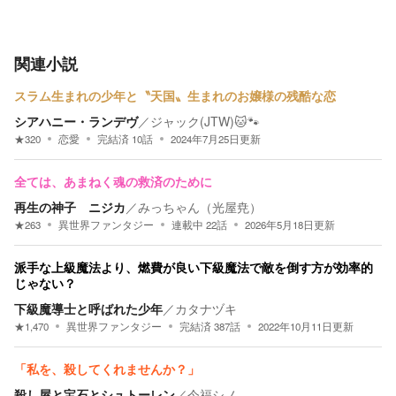
関連小説
スラム生まれの少年と〝天国〟生まれのお嬢様の残酷な恋
シアハニー・ランデヴ
／
ジャック(JTW)🐱🐾
★
320
恋愛
完結済
10
話
2024年7月25日
更新
全ては、あまねく魂の救済のために
再生の神子 ニジカ
／
みっちゃん（光屋尭）
★
263
異世界ファンタジー
連載中
22
話
2026年5月18日
更新
派手な上級魔法より、燃費が良い下級魔法で敵を倒す方が効率的
じゃない？
下級魔導士と呼ばれた少年
／
カタナヅキ
★
1,470
異世界ファンタジー
完結済
387
話
2022年10月11日
更新
「私を、殺してくれませんか？」
殺し屋と宝石とシュトーレン
／
今福シノ