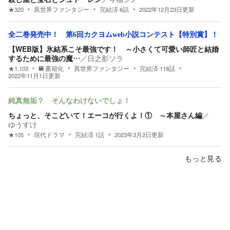
★
320
異世界ファンタジー
完結済
6
話
2022年12月23日
更新
全二巻発売中！ 第6回カクヨムweb小説コンテスト【特別賞】！
【WEB版】氷結系こそ最強です！ ～小さくて可愛い師匠と結婚
するために最強の魔…
／
日之影ソラ
★
1,103
書籍化
異世界ファンタジー
完結済
118
話
2022年11月1日
更新
純真無垢？ そんなわけないでしょ！
ちょっと、そこどいて！エーコが行くよ！① ～本屋さん編
／
ゆうすけ
★
105
現代ドラマ
完結済
1
話
2023年3月2日
更新
もっと見る