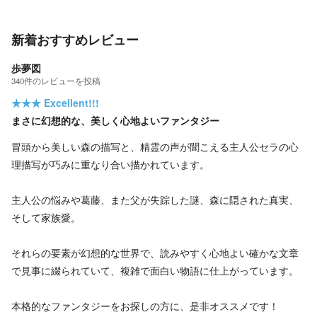
新着おすすめレビュー
歩夢図
340
件の
レビューを投稿
★★★
Excellent!!!
まさに幻想的な、美しく心地よいファンタジー
冒頭から美しい森の描写と、精霊の声が聞こえる主人公セラの心
理描写が巧みに重なり合い描かれています。
主人公の悩みや葛藤、また父が失踪した謎、森に隠された真実、
そして家族愛。
それらの要素が幻想的な世界で、読みやすく心地よい確かな文章
で見事に綴られていて、複雑で面白い物語に仕上がっています。
本格的なファンタジーをお探しの方に、是非オススメです！