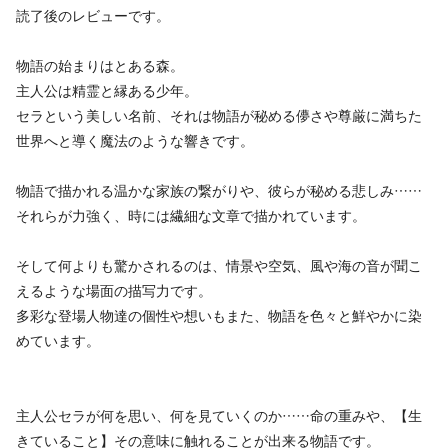
読了後のレビューです。
物語の始まりはとある森。
主人公は精霊と縁ある少年。
セラという美しい名前、それは物語が秘める儚さや尊厳に満ちた
世界へと導く魔法のような響きです。
物語で描かれる温かな家族の繋がりや、彼らが秘める悲しみ……
それらが力強く、時には繊細な文章で描かれています。
そして何よりも驚かされるのは、情景や空気、風や海の音が聞こ
えるような場面の描写力です。
多彩な登場人物達の個性や想いもまた、物語を色々と鮮やかに染
めています。
主人公セラが何を思い、何を見ていくのか……命の重みや、【生
きていること】その意味に触れることが出来る物語です。