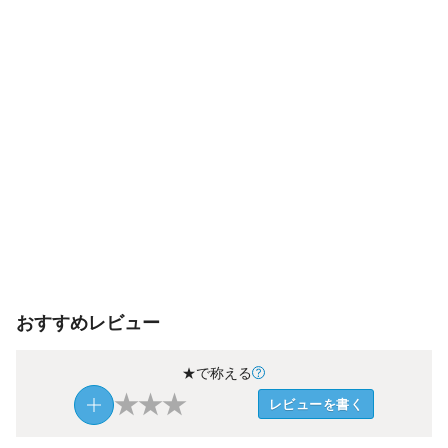
おすすめレビュー
★で称える
★
★
★
レビューを書く