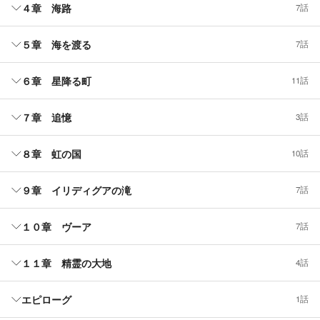
４章 海路
7話
５章 海を渡る
7話
６章 星降る町
11話
７章 追憶
3話
８章 虹の国
10話
９章 イリディグアの滝
7話
１０章 ヴーア
7話
１１章 精霊の大地
4話
エピローグ
1話