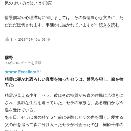
気のせいではないはず(笑)
情景描写や心理描写に関しましては、その叙情豊かな文章に、た
だただ圧倒されます。事細かに描かれていますが…
続きを読む
1
2023年3月10日 08:10
霧野
906
件の
レビューを投稿
★★★
Excellent!!!
精霊に導かれ恐ろしい真実を知ったセラは、禁忌を犯し、森を捨
てた。
精霊が見える少年、セラ。彼はその特質から森の住民に爪弾きに
され、孤独な生活を送っていた。セラの家族も、ある理由から冷
遇を受けている。
ある日、セラは泉の畔で５年前に失踪した父の声を聞く。愛する
父の声を追って森に分け入ったセラが出会ったのは、樹齢千年の