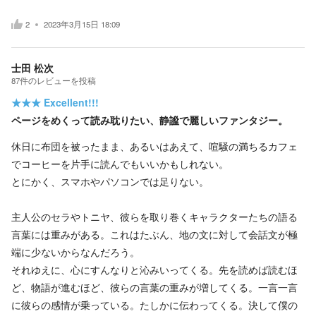
2
2023年3月15日 18:09
士田 松次
87
件の
レビューを投稿
★★★
Excellent!!!
ページをめくって読み耽りたい、静謐で麗しいファンタジー。
休日に布団を被ったまま、あるいはあえて、喧騒の満ちるカフェ
でコーヒーを片手に読んでもいいかもしれない。
とにかく、スマホやパソコンでは足りない。
主人公のセラやトニヤ、彼らを取り巻くキャラクターたちの語る
言葉には重みがある。これはたぶん、地の文に対して会話文が極
端に少ないからなんだろう。
それゆえに、心にすんなりと沁みいってくる。先を読めば読むほ
ど、物語が進むほど、彼らの言葉の重みが増してくる。一言一言
に彼らの感情が乗っている。たしかに伝わってくる。決して僕の