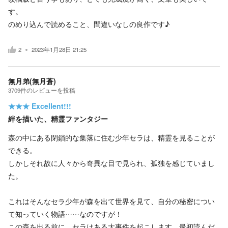
す。
のめり込んで読めること、間違いなしの良作です♪
2
2023年1月28日 21:25
無月弟(無月蒼)
3709
件の
レビューを投稿
★★★
Excellent!!!
絆を描いた、精霊ファンタジー
森の中にある閉鎖的な集落に住む少年セラは、精霊を見ることが
できる。
しかしそれ故に人々から奇異な目で見られ、孤独を感じていまし
た。
これはそんなセラ少年が森を出て世界を見て、自分の秘密につい
て知っていく物語……なのですが！
この森を出る前に、セラはある大事件を起こします。最初読んだ