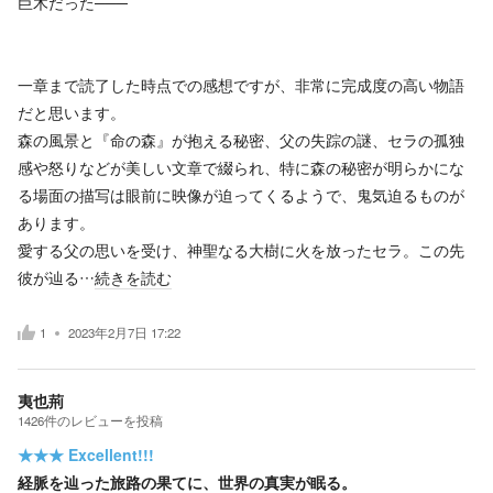
巨木だった───
一章まで読了した時点での感想ですが、非常に完成度の高い物語
だと思います。
森の風景と『命の森』が抱える秘密、父の失踪の謎、セラの孤独
感や怒りなどが美しい文章で綴られ、特に森の秘密が明らかにな
る場面の描写は眼前に映像が迫ってくるようで、鬼気迫るものが
あります。
愛する父の思いを受け、神聖なる大樹に火を放ったセラ。この先
彼が辿る…
続きを読む
1
2023年2月7日 17:22
夷也荊
1426
件の
レビューを投稿
★★★
Excellent!!!
経脈を辿った旅路の果てに、世界の真実が眠る。