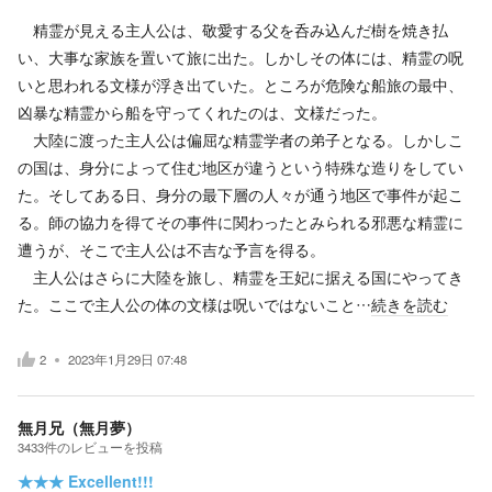
精霊が見える主人公は、敬愛する父を呑み込んだ樹を焼き払
い、大事な家族を置いて旅に出た。しかしその体には、精霊の呪
いと思われる文様が浮き出ていた。ところが危険な船旅の最中、
凶暴な精霊から船を守ってくれたのは、文様だった。
大陸に渡った主人公は偏屈な精霊学者の弟子となる。しかしこ
の国は、身分によって住む地区が違うという特殊な造りをしてい
た。そしてある日、身分の最下層の人々が通う地区で事件が起こ
る。師の協力を得てその事件に関わったとみられる邪悪な精霊に
遭うが、そこで主人公は不吉な予言を得る。
主人公はさらに大陸を旅し、精霊を王妃に据える国にやってき
た。ここで主人公の体の文様は呪いではないこと…
続きを読む
2
2023年1月29日 07:48
無月兄（無月夢）
3433
件の
レビューを投稿
★★★
Excellent!!!