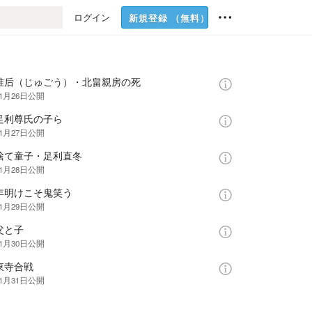
ログイン
新規登録
（無料）
 准后（じゅごう）・北畠親房の死
年1月26日
公開
足利尊氏の子ら
年1月27日
公開
 捨て童子・足利直冬
年1月28日
公開
 年明けこそ鬼笑う
年1月29日
公開
父と子
年1月30日
公開
東寺合戦
年1月31日
公開