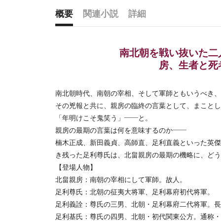
概要
関連小説
詳細
概要
南北朝を戦い抜いた二
房、生者と死
南北朝時代、南朝の宰相、そして軍師ともいうべき、
その兇報と共に、親房の臨終の言葉として、まことし
「年明けこそ鬼笑う」――と。
親房の最期の言葉は何を意味するのか――
楠木正成、新田義貞、高師直、足利直義といった英傑
き残った足利尊氏は、北畠親房の最期の機略に、どう
【登場人物】
北畠親房：南朝の宰相にして軍師。故人。
足利尊氏：北朝の征夷大将軍、足利幕府初代将軍。
足利義詮：尊氏の三男、北朝・足利幕府二代将軍。長
足利基氏：尊氏の四男、北朝・初代関東公方。通称・