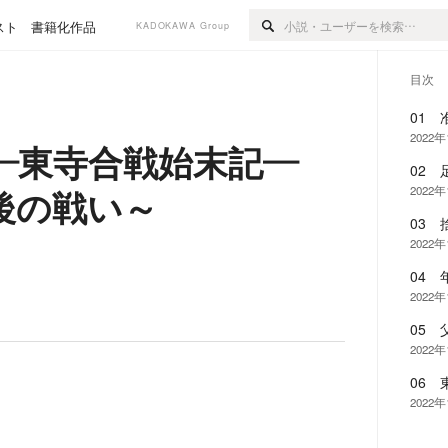
スト
書籍化作品
KADOKAWA Group
目次
01
2022
―東寺合戦始末記―
02 
後の戦い～
2022
03
2022
04
2022
05 
2022
06 
2022