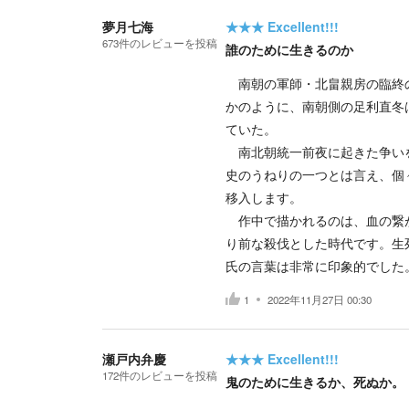
夢月七海
★★★
Excellent!!!
673
件の
レビューを投稿
誰のために生きるのか
南朝の軍師・北畠親房の臨終の
かのように、南朝側の足利直冬
ていた。
南北朝統一前夜に起きた争いを
史のうねりの一つとは言え、個
移入します。
作中で描かれるのは、血の繋が
り前な殺伐とした時代です。生
氏の言葉は非常に印象的でした
1
2022年11月27日 00:30
瀬戸内弁慶
★★★
Excellent!!!
172
件の
レビューを投稿
鬼のために生きるか、死ぬか。