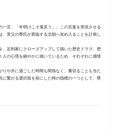
一言、「年明けこそ鬼笑う」。この言葉を実現させる
は、実父の尊氏が君臨する北朝へ攻め入ることを計画し
、足利家にクローズアップして描いた歴史ドラマ。歴
々人の心境を細やかに描いているため、それぞれに感情
りや共に過ごした時間も関係なく、裏切ることも当た
死に繋がる選択肢を前にした時の指標の一つとして、尊
。