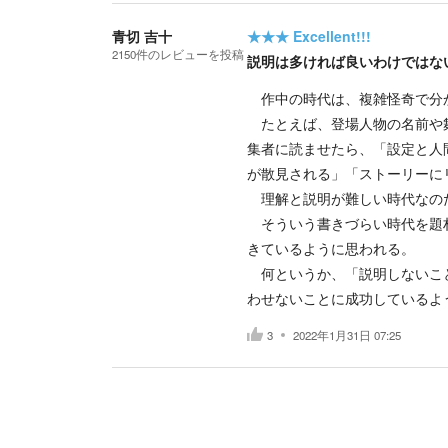
青切 吉十
★★★
Excellent!!!
2150
件の
レビューを投稿
説明は多ければ良いわけではな
作中の時代は、複雑怪奇で分
たとえば、登場人物の名前や舞
集者に読ませたら、「設定と人
が散見される」「ストーリーに
理解と説明が難しい時代なの
そういう書きづらい時代を題材
きているように思われる。
何というか、「説明しないこと
わせないことに成功しているよ
3
2022年1月31日 07:25