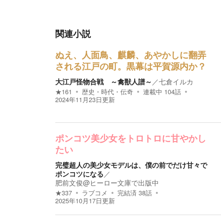
関連小説
ぬえ、人面鳥、麒麟、あやかしに翻弄
される江戸の町。黒幕は平賀源内か？
大江戸怪物合戦 ～禽獣人譜～
／
七倉イルカ
★
161
歴史・時代・伝奇
連載中
104
話
2024年11月23日
更新
ポンコツ美少女をトロトロに甘やかし
たい
完璧超人の美少女モデルは、僕の前でだけ甘々で
ポンコツになる
／
肥前文俊@ヒーロー文庫で出版中
★
337
ラブコメ
完結済
38
話
2025年10月17日
更新