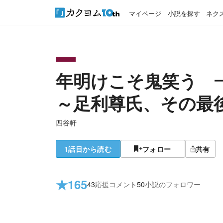
マイページ
小説を探す
ネク
年明けこそ鬼笑う 
～足利尊氏、その最
四谷軒
1話目から読む
フォロー
共有
★
165
43
応援コメント
50
小説のフォロワー