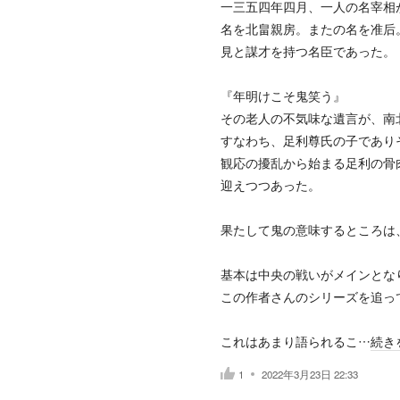
一三五四年四月、一人の名宰相
名を北畠親房。またの名を准后
見と謀才を持つ名臣であった。
『年明けこそ鬼笑う』
その老人の不気味な遺言が、南
すなわち、足利尊氏の子であり
観応の擾乱から始まる足利の骨
迎えつつあった。
果たして鬼の意味するところは
基本は中央の戦いがメインとな
この作者さんのシリーズを追っ
これはあまり語られるこ…
続き
1
2022年3月23日 22:33