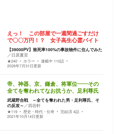
えっ！ この部屋で一週間過ごすだけ
で〇〇万円！？ 女子高生心霊バイト
【39000PV】致死率100%の事故物件に住んでみた
／
日原夏至
★
240
ホラー
連載中
110
話
2026年7月31日
更新
帝、神器、京、鎌倉、将軍位――その
全てを奪われてなお抗うか、足利尊氏
武蔵野合戦 ～全てを奪われた男・足利尊氏、そ
の反攻～
／
四谷軒
★
119
歴史・時代・伝奇
完結済
4
話
2021年10月14日
更新