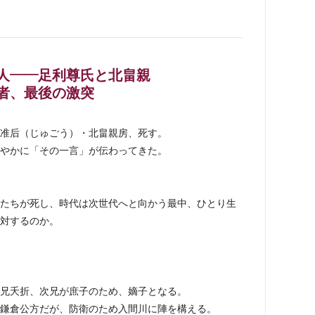
人――足利尊氏と北畠親
者、最後の激突
准后（じゅごう）・北畠親房、死す。
やかに「その一言」が伝わってきた。
たちが死し、時代は次世代へと向かう最中、ひとり生
対するのか。
兄夭折、次兄が庶子のため、嫡子となる。
鎌倉公方だが、防衛のため入間川に陣を構える。