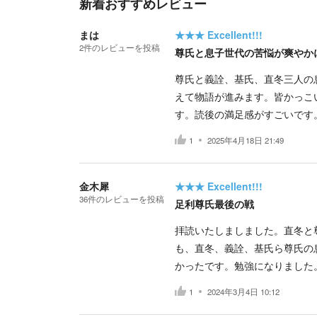
新着おすすめレビュー
まは
★★★
Excellent!!!
2
件の
レビューを投稿
尊氏と息子世代の苦悩が爽やか
尊氏と義詮、基氏、直冬三人の
えて物語が進みます。皆かっこ
す。読後の満足感がすごいです
1
2025年4月18日 21:49
金木犀
★★★
Excellent!!!
36
件の
レビューを投稿
足利尊氏最後の戦
拝読いたしましました。直冬と
も、直冬、義詮、基氏ら尊氏の
かったです。勉強になりました
1
2024年3月4日 10:12