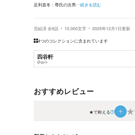
足利直冬：尊氏の次男
…続きを読む
完結済
全
6
話
10,000
文字
2025年12月1日
更新
4つのコレクションに含まれています
四谷軒
@gyro
おすすめレビュー
★
★で称える