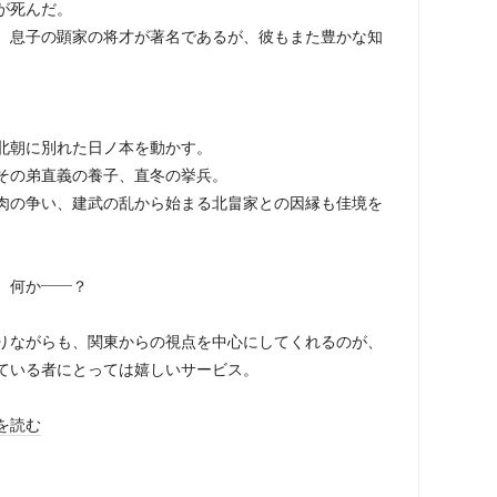
が死んだ。
。息子の顕家の将才が著名であるが、彼もまた豊かな知
北朝に別れた日ノ本を動かす。
その弟直義の養子、直冬の挙兵。
肉の争い、建武の乱から始まる北畠家との因縁も佳境を
、何か――？
りながらも、関東からの視点を中心にしてくれるのが、
ている者にとっては嬉しいサービス。
を読む