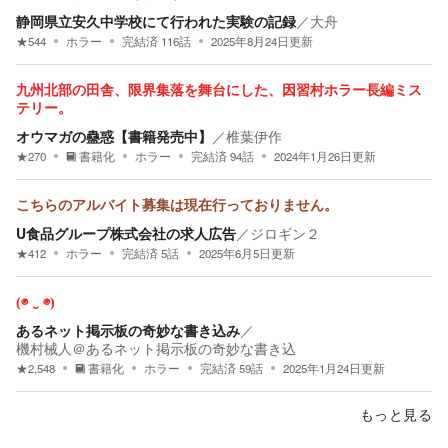
静岡県立安久中学校にて行われた実験の記録
／
大舟
★
544
ホラー
完結済
116
話
2025年8月24日
更新
九州北部の田舎、限界集落を舞台にした、因習村ホラー長編ミス
テリー。
オウマガの蠱惑【書籍発売中】
／
椎葉伊作
★
270
書籍化
ホラー
完結済
94
話
2024年1月26日
更新
こちらのアルバイト募集は現在行っておりません。
U食品グループ株式会社の求人広告
／
ジロギン２
★
412
ホラー
完結済
5
話
2025年6月5日
更新
(◉ ‿ ◉)
あるネット掲示板の奇妙な書き込み
／
機村械人＠あるネット掲示板の奇妙な書き込
★
2,548
書籍化
ホラー
完結済
59
話
2025年1月24日
更新
もっと見る