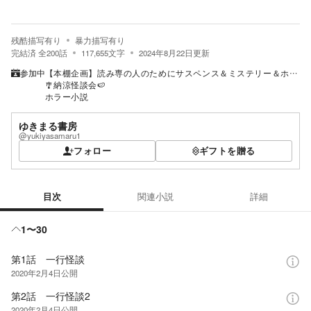
残酷描写有り
暴力描写有り
完結済
全
200
話
117,655
文字
2024年8月22日
更新
参加中
【本棚企画】読み専の人のためにサスペンス＆ミステリー＆ホラー作品を募集。
🎐納涼怪談会🍉
ホラー小説
ゆきまる書房
@yukiyasamaru1
フォロー
ギフトを贈る
目次
関連小説
詳細
目次
1〜30
第1話 一行怪談
2020年2月4日
公開
第2話 一行怪談2
2020年2月4日
公開