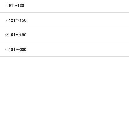
91〜120
121〜150
151〜180
181〜200