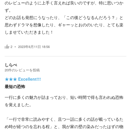
のレビューのように上手く言えれば良いのですが、特に思いつか
ず。
どのお話も発想にうなったり、「この後どうなるんだろう？」と
思わずドラマを想像したり、ギャーッとおののいたり、とても楽
しませていただきました！
2
2023年6月11日 18:56
しらべ
20
件の
レビューを投稿
★★★
Excellent!!!
最短の恐怖
一行に多くの魅力が詰まっており、短い時間で得も言われぬ恐怖
を覚えました。
「一行で非常に読みやすく、且つ一話に多くの話が載っているた
め時が経つのを忘れる程」と、我が家の壁の染みだったはずの物