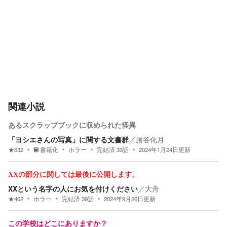
関連小説
あるスクラップブックに収められた怪異
「ヨシエさんの写真」に関する文書群
／
厠谷化月
★
632
書籍化
ホラー
完結済
33
話
2024年1月24日
更新
XXの部分に関しては最後に公開します。
XXという名字の人にお気を付けください
／
大舟
★
462
ホラー
完結済
39
話
2024年9月26日
更新
この学校はどこにありますか？