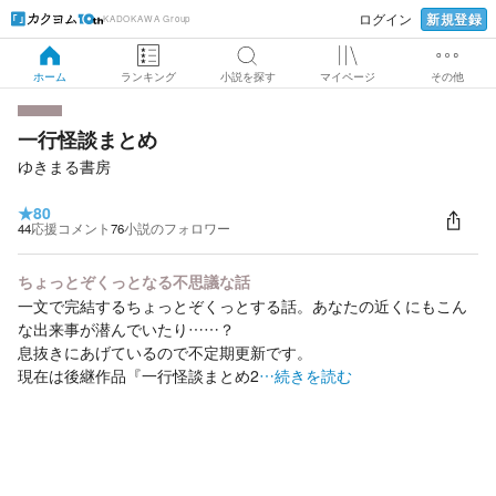
新規登録
ログイン
KADOKAWA Group
ホーム
ランキング
小説を探す
マイページ
その他
一行怪談まとめ
ゆきまる書房
★
80
44
応援コメント
76
小説のフォロワー
ちょっとぞくっとなる不思議な話
一文で完結するちょっとぞくっとする話。あなたの近くにもこん
な出来事が潜んでいたり……？
息抜きにあげているので不定期更新です。
現在は後継作品『一行怪談まとめ2
…続きを読む