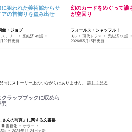
盗に狙われた美術館からサ
幻のカードをめぐって誰
イアの首飾りを盗み出せ
が空回り
術館・ジョブ
フォールス・シャッフル！
ミステリー
完結済
43
話
★
6
現代ドラマ
完結済
30
話
8月22日
更新
2026年5月15日
更新
品間にストーリー上のつながりはありません。
詳しく見る
スクラップブックに収めら
怪異
エさんの写真」に関する文書群
書籍化
ホラー
33
話
2024年1月24日
更新