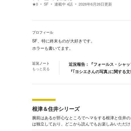
★
0
SF
連載中
4
話
2026年6月26日
更新
プロフィール
SF、特に終末ものが大好きです。
ホラーも書いてます。
近況ノート
近況報告：『フォールス・シャッ
もっと見る
『｢ヨシエさんの写真｣に関する
根津＆住井シリーズ
腕前はあるが肝心なところでヘマをする根津と住井の
は独立しており、どこから読んでもお楽しみいただけ