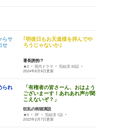
からサ
｢明後日もお天道様を拝んでや
出せ
ろうじゃないか｣
署長誘拐!?
★
3
現代ドラマ
完結済
32
話
2024年8月9日
更新
められ
「有権者の皆さーん、おはよう
ございまーす！あれあれ声が聞
こえないぞ？」
狂乱の街頭演説
★
0
SF
完結済
1
話
2022年2月7日
更新