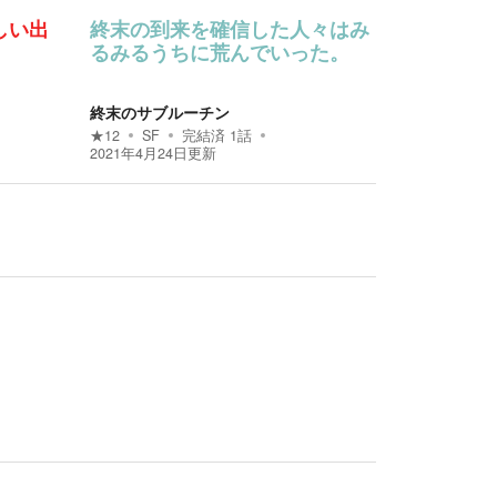
しい出
終末の到来を確信した人々はみ
るみるうちに荒んでいった。
終末のサブルーチン
★
12
SF
完結済
1
話
2021年4月24日
更新