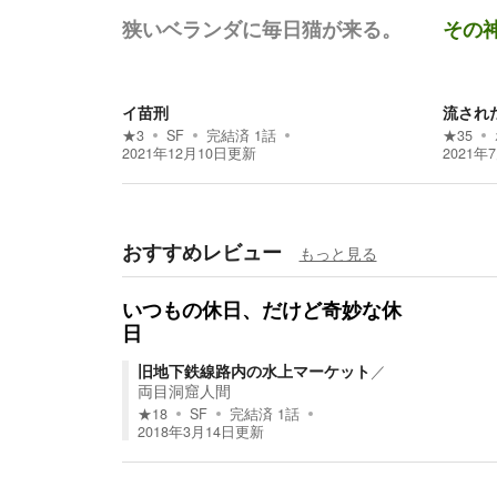
狭いベランダに毎日猫が来る。
その
イ苗刑
流され
★
3
SF
完結済
1
話
★
35
2021年12月10日
更新
2021年
おすすめレビュー
もっと見る
いつもの休日、だけど奇妙な休
日
旧地下鉄線路内の水上マーケット
／
両目洞窟人間
★
18
SF
完結済
1
話
2018年3月14日
更新