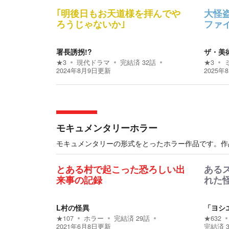
｢明後日もお天道様を拝んでや
大怪
ろうじゃないか｣
ファ
署長誘拐!?
ザ・美
★
3
現代ドラマ
完結済
32
話
★
3
2024年8月9日
更新
2025年
モキュメンタリーホラー
モキュメンタリーの形式をとったホラー作品です。作
とある村で起こった恐ろしい出
ある
来事の記録
れた
L村の怪異
「ヨシ
★
107
ホラー
完結済
29
話
★
632
2021年6月8日
更新
完結済