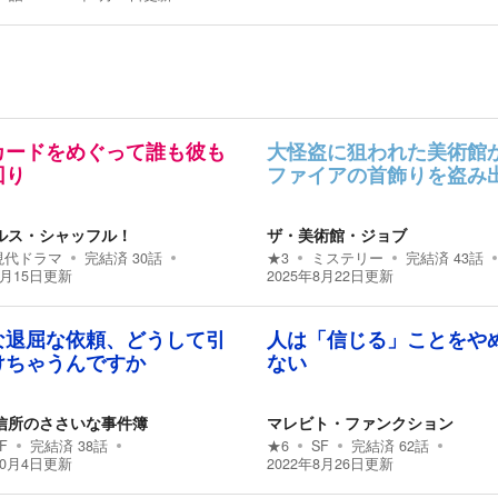
カードをめぐって誰も彼も
大怪盗に狙われた美術館
回り
ファイアの首飾りを盗み
ルス・シャッフル！
ザ・美術館・ジョブ
現代ドラマ
完結済
30
話
★
3
ミステリー
完結済
43
話
5月15日
更新
2025年8月22日
更新
な退屈な依頼、どうして引
人は「信じる」ことをや
けちゃうんですか
ない
信所のささいな事件簿
マレビト・ファンクション
F
完結済
38
話
★
6
SF
完結済
62
話
10月4日
更新
2022年8月26日
更新