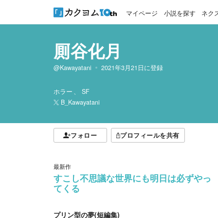
マイページ
小説を探す
ネク
厠谷化月
@Kawayatani
2021年3月21日
に登録
ホラー
SF
B_Kawayatani
フォロー
プロフィールを共有
最新作
すこし不思議な世界にも明日は必ずやっ
てくる
プリン型の夢(短編集)