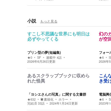
小説
もっと見る
すこし不思議な世界にも明日は
幻の
必ずやってくる
が空
プリン型の夢(短編集)
フォー
★
0
SF
連載中
4
話
★
6
2026年6月26日
更新
2026年
あるスクラップブックに収めら
こん
れた怪異
き受
「ヨシエさんの写真」に関する文書群
電脳興
★
632
書籍化
ホラー
★
6
S
完結済
33
話
2024年1月24日
更新
2023年