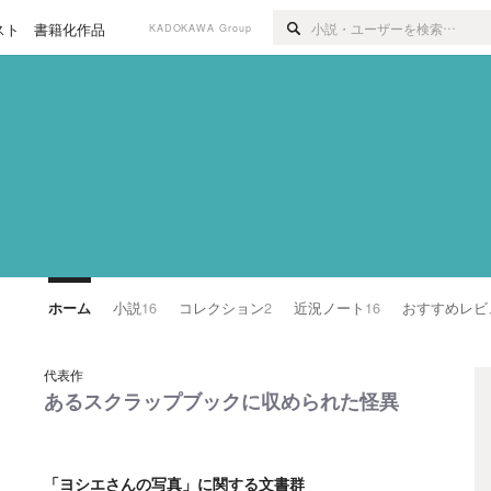
スト
書籍化作品
KADOKAWA Group
ホーム
小説
16
コレクション
2
近況ノート
16
おすすめレビ
代表作
あるスクラップブックに収められた怪異
「ヨシエさんの写真」に関する文書群