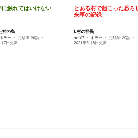
神に触れてはいけない
とある村で起こった恐ろ
来事の記録
た神の島
L村の怪異
ホラー
完結済
26
話
★
107
ホラー
完結済
29
話
7月7日
更新
2021年6月8日
更新