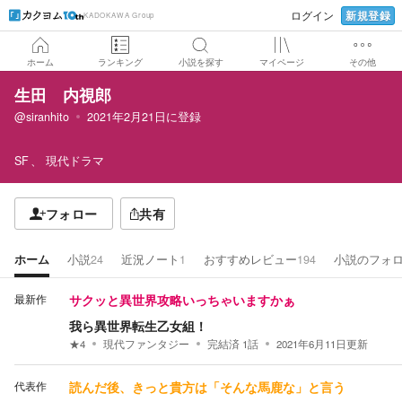
新規登録
ログイン
KADOKAWA Group
ホーム
ランキング
小説を探す
マイページ
その他
生田 内視郎
@siranhito
2021年2月21日
に登録
SF
現代ドラマ
フォロー
共有
ホーム
小説
24
近況ノート
1
おすすめレビュー
194
小説のフォ
最新作
サクッと異世界攻略いっちゃいますかぁ
我ら異世界転生乙女組！
★
4
現代ファンタジー
完結済
1
話
2021年6月11日
更新
代表作
読んだ後、きっと貴方は「そんな馬鹿な」と言う