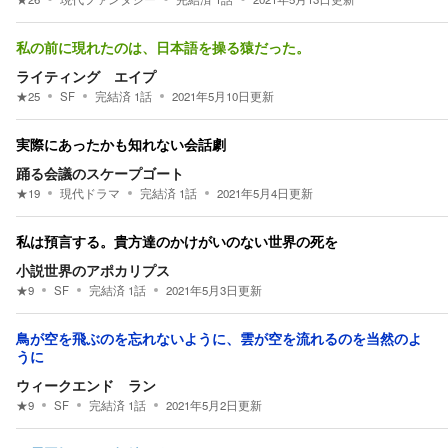
私の前に現れたのは、日本語を操る猿だった。
ライティング エイプ
★
25
SF
完結済
1
話
2021年5月10日
更新
実際にあったかも知れない会話劇
踊る会議のスケープゴート
★
19
現代ドラマ
完結済
1
話
2021年5月4日
更新
私は預言する。貴方達のかけがいのない世界の死を
小説世界のアポカリプス
★
9
SF
完結済
1
話
2021年5月3日
更新
鳥が空を飛ぶのを忘れないように、雲が空を流れるのを当然のよ
うに
ウィークエンド ラン
★
9
SF
完結済
1
話
2021年5月2日
更新