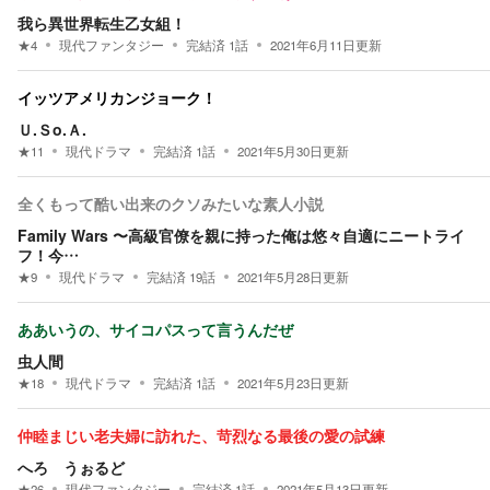
我ら異世界転生乙女組！
★
4
現代ファンタジー
完結済
1
話
2021年6月11日
更新
イッツアメリカンジョーク！
Ｕ.Ｓo.Ａ.
★
11
現代ドラマ
完結済
1
話
2021年5月30日
更新
全くもって酷い出来のクソみたいな素人小説
Family Wars 〜高級官僚を親に持った俺は悠々自適にニートライ
フ！今…
★
9
現代ドラマ
完結済
19
話
2021年5月28日
更新
ああいうの、サイコパスって言うんだぜ
虫人間
★
18
現代ドラマ
完結済
1
話
2021年5月23日
更新
仲睦まじい老夫婦に訪れた、苛烈なる最後の愛の試練
へろ うぉるど
★
26
現代ファンタジー
完結済
1
話
2021年5月13日
更新