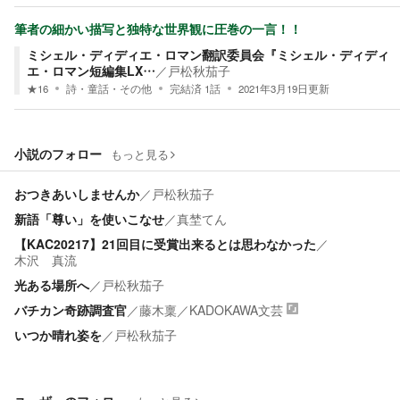
筆者の細かい描写と独特な世界観に圧巻の一言！！
ミシェル・ディディエ・ロマン翻訳委員会『ミシェル・ディディ
エ・ロマン短編集LX…
／
戸松秋茄子
★
16
詩・童話・その他
完結済
1
話
2021年3月19日
更新
小説のフォロー
もっと見る
おつきあいしませんか
／
戸松秋茄子
新語「尊い」を使いこなせ
／
真埜てん
【KAC20217】21回目に受賞出来るとは思わなかった
／
木沢 真流
光ある場所へ
／
戸松秋茄子
バチカン奇跡調査官
／
藤木稟
／
KADOKAWA文芸
いつか晴れ姿を
／
戸松秋茄子