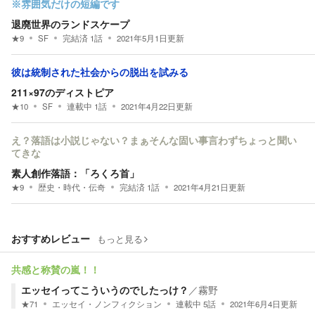
※雰囲気だけの短編です
退廃世界のランドスケープ
★
9
SF
完結済
1
話
2021年5月1日
更新
彼は統制された社会からの脱出を試みる
211×97のディストピア
★
10
SF
連載中
1
話
2021年4月22日
更新
え？落語は小説じゃない？まぁそんな固い事言わずちょっと聞い
てきな
素人創作落語：「ろくろ首」
★
9
歴史・時代・伝奇
完結済
1
話
2021年4月21日
更新
おすすめレビュー
もっと見る
共感と称賛の嵐！！
エッセイってこういうのでしたっけ？
／
霧野
★
71
エッセイ・ノンフィクション
連載中
5
話
2021年6月4日
更新