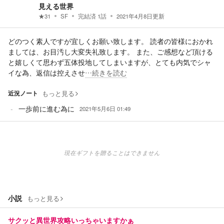
見える世界
★
31
SF
完結済
1
話
2021年4月8日
更新
どのつく素人ですが宜しくお願い致します。 読者の皆様におかれ
ましては、お目汚し大変失礼致します。 また、ご感想など頂ける
と嬉しくて思わず五体投地してしまいますが、とても内気でシャ
イな為、返信は控えさせ
…続きを読む
近況ノート
もっと見る
一歩前に進む為に
2021年5月6日 01:49
現在ギフトを贈ることはできません
小説
もっと見る
サクッと異世界攻略いっちゃいますかぁ