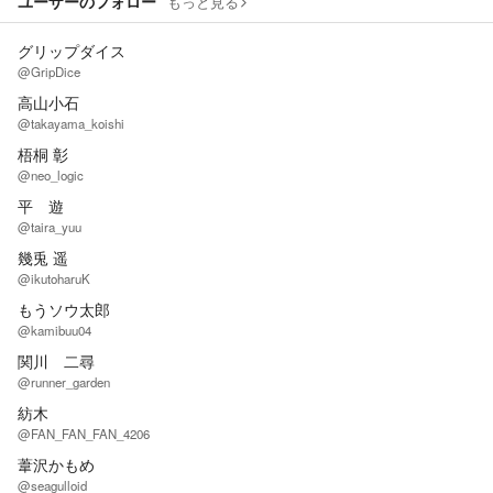
ユーザーのフォロー
もっと見る
グリップダイス
@GripDice
高山小石
@takayama_koishi
梧桐 彰
@neo_logic
平 遊
@taira_yuu
幾兎 遥
@ikutoharuK
もうソウ太郎
@kamibuu04
関川 二尋
@runner_garden
紡木
@FAN_FAN_FAN_4206
葦沢かもめ
@seagulloid