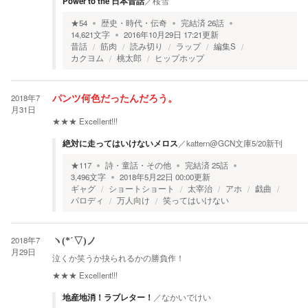
Power to the 日本昔話
／
桜雪
★
54
歴史・時代・伝奇
完結済
26
話
14,621
文字
2016年10月29日 17:21
更新
昔話
筋肉
読み切り
ラップ
編集S
カクヨム
桃太郎
ヒップホップ
2018年7
パンツ何色だったんだろう。
月31日
★★★
Excellent!!!
絶対に走ってはいけないメロス
／
kattern@GCN文庫5/20新刊
★
117
詩・童話・その他
完結済
25
話
3,496
文字
2018年5月22日 00:00
更新
ギャグ
ショートショート
太宰治
アホ
戯曲
パロディ
万人向け
笑ってはいけない
2018年7
ヽ(*´▽)ノ
月29日
泣くか笑うか抉られるかの勝負作！
★★★
Excellent!!!
地産地消！ラブレター！
／
なかいでけい