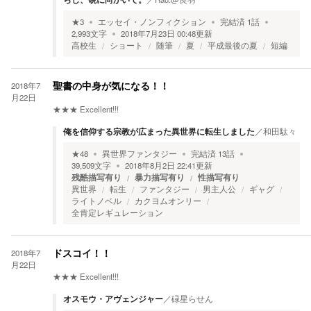
★
3
エッセイ・ノンフィクション
完結済
1
話
2,993
文字
2018年7月23日 00:48
更新
高校生
ショート
随筆
夏
平成最後の夏
短編
2018年7
聖書の中身が気になる！！
月22日
★★★
Excellent!!!
俺を信仰する宗教が広まった異世界に転生しました
／
和田駄々
★
48
異世界ファンタジー
完結済
13
話
39,509
文字
2018年8月2日 22:41
更新
残酷描写有り
暴力描写有り
性描写有り
異世界
転生
ファンタジー
男主人公
ギャグ
ライトノベル
カクヨムオンリー
全肯定レギュレーション
2018年7
ドスコイ！！
月22日
★★★
Excellent!!!
オスモウ・アヴェンジャー
／
碌星らせん