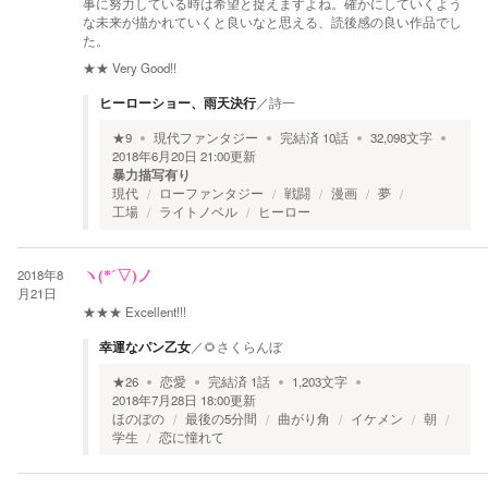
事に努力している時は希望と捉えますよね。確かにしていくよう
な未来が描かれていくと良いなと思える、読後感の良い作品でし
た。
★★
Very Good!!
ヒーローショー、雨天決行
／
詩一
★
9
現代ファンタジー
完結済
10
話
32,098
文字
2018年6月20日 21:00
更新
暴力描写有り
現代
ローファンタジー
戦闘
漫画
夢
工場
ライトノベル
ヒーロー
2018年8
ヽ(*´▽)ノ
月21日
★★★
Excellent!!!
幸運なパン乙女
／
🌻さくらんぼ
★
26
恋愛
完結済
1
話
1,203
文字
2018年7月28日 18:00
更新
ほのぼの
最後の5分間
曲がり角
イケメン
朝
学生
恋に憧れて