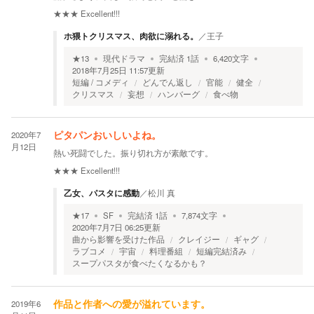
★★★
Excellent!!!
ホ猥トクリスマス、肉欲に溺れる。
／
王子
★
13
現代ドラマ
完結済
1
話
6,420
文字
2018年7月25日 11:57
更新
短編 / コメディ
どんでん返し
官能
健全
クリスマス
妄想
ハンバーグ
食べ物
2020年7
ピタパンおいしいよね。
月12日
熱い死闘でした。振り切れ方が素敵です。
★★★
Excellent!!!
乙女、パスタに感動
／
松川 真
★
17
SF
完結済
1
話
7,874
文字
2020年7月7日 06:25
更新
曲から影響を受けた作品
クレイジー
ギャグ
ラブコメ
宇宙
料理番組
短編完結済み
スープパスタが食べたくなるかも？
2019年6
作品と作者への愛が溢れています。