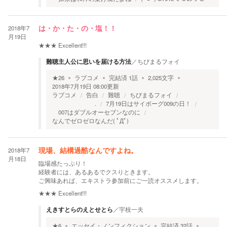
2018年7
は・か・た・の・塩！！
月19日
★★★
Excellent!!!
難聴主人公に思いを届ける方法
／
ちびまるフォイ
★
26
ラブコメ
完結済
1
話
2,025
文字
2018年7月19日 08:00
更新
ラブコメ
告白
難聴
ちびまるフォイ
.
7月19日はサイボーグ009の日！
007はダブルオーセブンなのに
なんでゼロゼロなんだ( ﾟДﾟ)
2018年7
現場、結構過酷なんですよね。
月18日
臨場感たっぷり！
経験者には、あるあるでクスりときます。
ご興味あれば、エキストラ参加前にご一読オススメします。
★★★
Excellent!!!
えきすとらのえとせとら
／
宇枝一夫
★
6
エッセイ・ノンフィクション
完結済
32
話