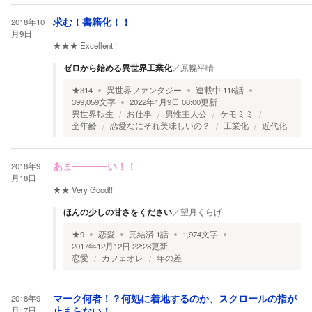
2018年10
求む！書籍化！！
月9日
★★★
Excellent!!!
ゼロから始める異世界工業化
／
原幌平晴
★
314
異世界ファンタジー
連載中
116
話
399,059
文字
2022年1月9日 08:00
更新
異世界転生
お仕事
男性主人公
ケモミミ
全年齢
恋愛なにそれ美味しいの？
工業化
近代化
2018年9
あま─────い！！
月18日
★★
Very Good!!
ほんの少しの甘さをください
／
望月くらげ
★
9
恋愛
完結済
1
話
1,974
文字
2017年12月12日 22:28
更新
恋愛
カフェオレ
年の差
2018年9
マーク何者！？何処に着地するのか、スクロールの指が
月17日
止まらない！