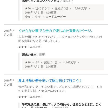
高校ぐらい出ないとダメだよ
／
藤のよう
★
66
現代ドラマ
完結済
3
話
13,864
文字
2018年7月31日 11:25
更新
少女
少年
ロードムービー
2018年7
くだらない事でも全力で楽しめた青春の1ページ。
月24日
未来や明日のためだけでなく、二度と来ない今を全力で楽しむ時
間も貴重だなと思い返しました。
★★★
Excellent!!!
週末の終末
／
雨野
★
18
SF
完結済
1
話
11,045
文字
2018年7月21日 12:00
更新
2018年7
夏より熱い夢を抱いて駆け抜けて行こう！
月24日
何が言いたい訳でもない事をリズミカルに表現されていて、もぎ
たて果実を割った気分が味わえます。
★★★
Excellent!!!
平成最後の夏。僕はマックの2階から、徒然なるままに、ひぐ
らし、硯に向かいて。
／
Rau.@良羽