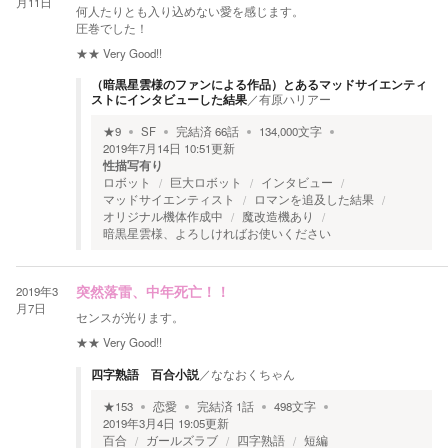
月11日
何人たりとも入り込めない愛を感じます。
圧巻でした！
★★
Very Good!!
（暗黒星雲様のファンによる作品）とあるマッドサイエンティ
ストにインタビューした結果
／
有原ハリアー
★
9
SF
完結済
66
話
134,000
文字
2019年7月14日 10:51
更新
性描写有り
ロボット
巨大ロボット
インタビュー
マッドサイエンティスト
ロマンを追及した結果
オリジナル機体作成中
魔改造機あり
暗黒星雲様、よろしければお使いください
2019年3
突然落雷、中年死亡！！
月7日
センスが光ります。
★★
Very Good!!
四字熟語 百合小説
／
ななおくちゃん
★
153
恋愛
完結済
1
話
498
文字
2019年3月4日 19:05
更新
百合
ガールズラブ
四字熟語
短編