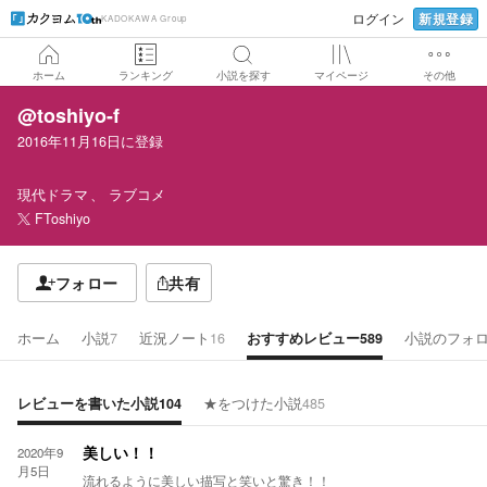
新規登録
ログイン
KADOKAWA Group
ホーム
ランキング
小説を探す
マイページ
その他
@toshiyo-f
2016年11月16日
に登録
現代ドラマ
ラブコメ
FToshiyo
フォロー
共有
ホーム
小説
7
近況ノート
16
おすすめレビュー
589
小説のフォ
レビューを書いた小説
104
★をつけた小説
485
2020年9
美しい！！
月5日
流れるように美しい描写と笑いと驚き！！