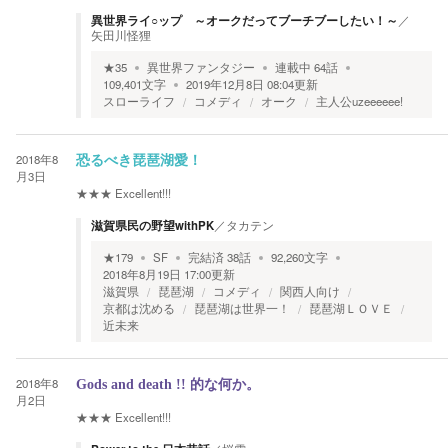
異世界ライ○ップ ～オークだってブーチブーしたい！～
／
矢田川怪狸
★
35
異世界ファンタジー
連載中
64
話
109,401
文字
2019年12月8日 08:04
更新
スローライフ
コメディ
オーク
主人公uzeeeeee!
2018年8
恐るべき琵琶湖愛！
月3日
★★★
Excellent!!!
滋賀県民の野望withPK
／
タカテン
★
179
SF
完結済
38
話
92,260
文字
2018年8月19日 17:00
更新
滋賀県
琵琶湖
コメディ
関西人向け
京都は沈める
琵琶湖は世界一！
琵琶湖ＬＯＶＥ
近未来
2018年8
Gods and death !! 的な何か。
月2日
★★★
Excellent!!!