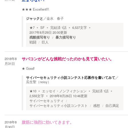
★★★
Excellent!!!
ジャックと
／
金水 春子
★
7
SF
完結済
1
話
6,537
文字
2017年8月29日 20:00
更新
残酷描写有り
暴力描写有り
戦闘
巨人
2018年8
サバコンがどんな挑戦だったのかも見て貰いたい。
月31日
★
Good!
サイバーセキュリティ小説コンテスト応募作を書いてみて
／
瓜生聖（noisy）
★
10
エッセイ・ノンフィクション
完結済
1
話
2,555
文字
2018年8月26日 10:46
更新
サイバーセキュリティ
サイバーセキュリティ小説コンテスト
感想
自己満足
2018年8
腹筋に強烈に効いてきます。
月30日