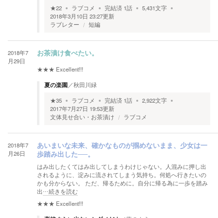
★
22
ラブコメ
完結済
1
話
5,431
文字
2018年3月10日 23:27
更新
ラブレター
短編
2018年7
お茶漬け食べたい。
月29日
★★★
Excellent!!!
夏の楽園
／
秋田川緑
★
35
ラブコメ
完結済
1
話
2,922
文字
2017年7月27日 19:53
更新
文体見せ合い・お茶漬け
ラブコメ
2018年7
あいまいな未来、確かなものが掴めないまま、少女は一
月26日
歩踏み出した──。
はみ出したくてはみ出してしまうわけじゃない。人混みに押し出
されるように、淀みに流されてしまう気持ち。何処へ行きたいの
かも分からない。 ただ、帰るために。自分に帰る為に一歩を踏み
出
…続きを読む
★★★
Excellent!!!