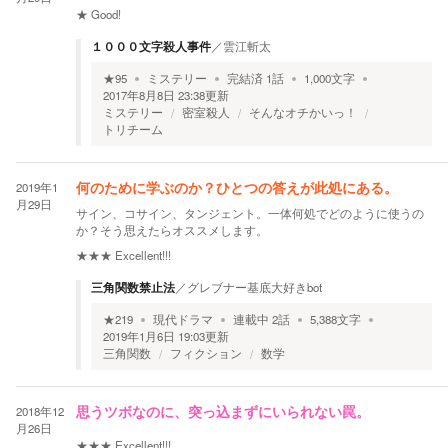
★
Good!
１０００文字殺人事件
／
雲江斬太
★
95
ミステリー
完結済
1
話
1,000
文字
2017年8月8日 23:38
更新
ミステリー
密室殺人
そんなオチかいっ！
トリチーム
2019年1
何のために学ぶのか？ひとつの答えが此処にある。
月29日
サイン、コサイン、タンジェント。一体何処でどのように使うの
か？そう思えたらオススメします。
★★★
Excellent!!!
三角関数禁止法
／
グレブナー基底大好きbot
★
219
現代ドラマ
連載中
2
話
5,388
文字
2019年1月6日 19:03
更新
三角関数
フィクション
数学
2018年12
思うツボなのに、突っ込まずにいられない罠。
月26日
★★★
Excellent!!!