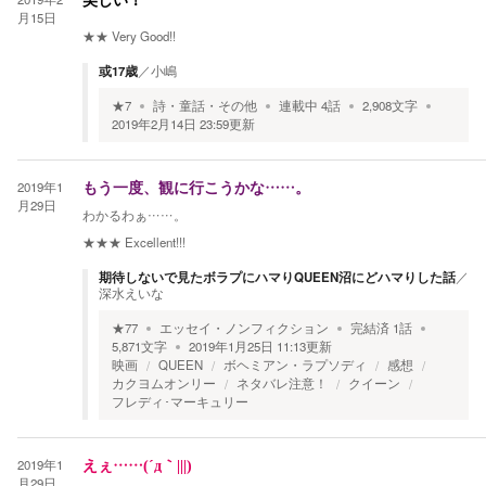
美しい！
月15日
★★
Very Good!!
或17歳
／
小嶋
★
7
詩・童話・その他
連載中
4
話
2,908
文字
2019年2月14日 23:59
更新
2019年1
もう一度、観に行こうかな……。
月29日
わかるわぁ……。
★★★
Excellent!!!
期待しないで見たボラプにハマりQUEEN沼にどハマりした話
／
深水えいな
★
77
エッセイ・ノンフィクション
完結済
1
話
5,871
文字
2019年1月25日 11:13
更新
映画
QUEEN
ボヘミアン・ラプソディ
感想
カクヨムオンリー
ネタバレ注意！
クイーン
フレディ･マーキュリー
2019年1
えぇ……(´д｀|||)
月29日