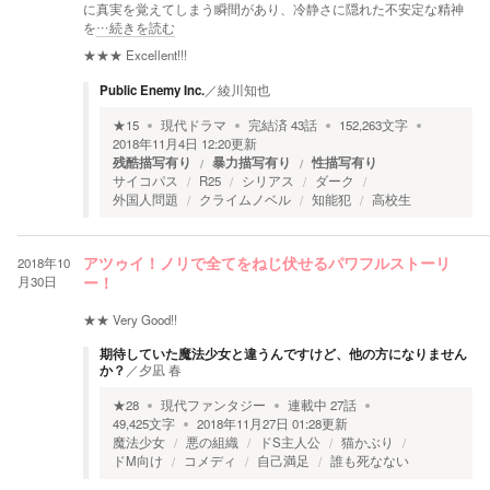
に真実を覚えてしまう瞬間があり、冷静さに隠れた不安定な精神
を
…続きを読む
★★★
Excellent!!!
Public Enemy Inc.
／
綾川知也
★
15
現代ドラマ
完結済
43
話
152,263
文字
2018年11月4日 12:20
更新
残酷描写有り
暴力描写有り
性描写有り
サイコパス
R25
シリアス
ダーク
外国人問題
クライムノベル
知能犯
高校生
2018年10
アツゥイ！ノリで全てをねじ伏せるパワフルストーリ
月30日
ー！
★★
Very Good!!
期待していた魔法少女と違うんですけど、他の方になりません
か？
／
夕凪 春
★
28
現代ファンタジー
連載中
27
話
49,425
文字
2018年11月27日 01:28
更新
魔法少女
悪の組織
ドS主人公
猫かぶり
ドM向け
コメディ
自己満足
誰も死なない