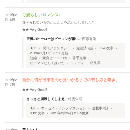
2019年2
可愛らしいロマンス♪
月18日
食べられないものが出た日を思い出しました^^;
★★
Very Good!!
正義のヒーローはピーマンが嫌い
／
西藤有染
★
21
現代ファンタジー
完結済
2
話
8,545
文字
2019年2月17日 07:30
更新
短編
変身ヒーロー物
苦手克服
ピーマンなんて嫌いだ
コメディ
成長譚
2019年2
自分に何が出来るのか見つかるまでの苦しみと嘆き。
月17日
★★
Very Good!!
さっさと崩壊してしまえ
／
鈴雲朱理
★
8
エッセイ・ノンフィクション
連載中
8
話
3,191
文字
2020年2月24日 20:55
更新
2019年2