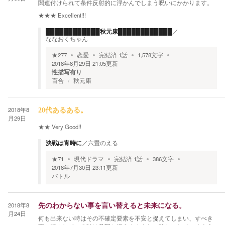
関連付けられて条件反射的に浮かんでしまう呪いにかかります。
★★★
Excellent!!!
████████████秋元康████████████
／
ななおくちゃん
★
277
恋愛
完結済
1
話
1,578
文字
2018年8月29日 21:05
更新
性描写有り
百合
秋元康
2018年8
20代あるある。
月29日
★★
Very Good!!
決戦は宵時に
／
六畳のえる
★
71
現代ドラマ
完結済
1
話
386
文字
2018年7月30日 23:11
更新
バトル
2018年8
先のわからない事を言い替えると未来になる。
月24日
何も出来ない時はその不確定要素を不安と捉えてしまい、すべき