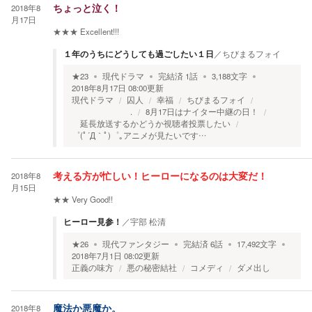
2018年8
ちょっと泣く！
月17日
★★★
Excellent!!!
１年のうちにどうしても過ごしたい１日
／
ちびまるフォイ
★
23
現代ドラマ
完結済
1
話
3,188
文字
2018年8月17日 08:00
更新
現代ドラマ
囚人
幸福
ちびまるフォイ
.
8月17日はナイター中継の日！
延長放送するかどうか視聴者投票したい
゜(ﾟ´Д｀ﾟ)゜｡アニメが見たいです…
2018年8
考える方が忙しい！ヒーローになるのは大変だ！
月15日
★★
Very Good!!
ヒーロー見参！
／
宇部 松清
★
26
現代ファンタジー
完結済
6
話
17,492
文字
2018年7月1日 08:02
更新
正義の味方
悪の秘密結社
コメディ
ダメ出し
2018年8
魔法か悪魔か。