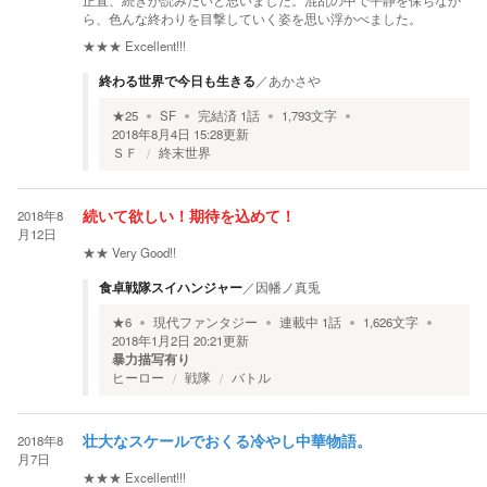
正直、続きが読みたいと思いました。混乱の中で平静を保ちなが
ら、色んな終わりを目撃していく姿を思い浮かべました。
★★★
Excellent!!!
終わる世界で今日も生きる
／
あかさや
★
25
SF
完結済
1
話
1,793
文字
2018年8月4日 15:28
更新
ＳＦ
終末世界
2018年8
続いて欲しい！期待を込めて！
月12日
★★
Very Good!!
食卓戦隊スイハンジャー
／
因幡ノ真兎
★
6
現代ファンタジー
連載中
1
話
1,626
文字
2018年1月2日 20:21
更新
暴力描写有り
ヒーロー
戦隊
バトル
2018年8
壮大なスケールでおくる冷やし中華物語。
月7日
★★★
Excellent!!!