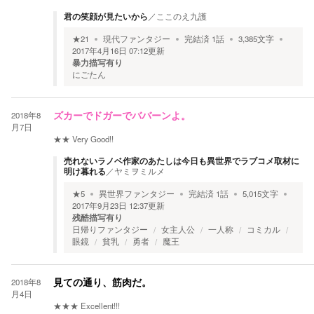
君の笑顔が見たいから
／
ここのえ九護
★
21
現代ファンタジー
完結済
1
話
3,385
文字
2017年4月16日 07:12
更新
暴力描写有り
にごたん
2018年8
ズカーでドガーでババーンよ。
月7日
★★
Very Good!!
売れないラノベ作家のあたしは今日も異世界でラブコメ取材に
明け暮れる
／
ヤミヲミルメ
★
5
異世界ファンタジー
完結済
1
話
5,015
文字
2017年9月23日 12:37
更新
残酷描写有り
日帰りファンタジー
女主人公
一人称
コミカル
眼鏡
貧乳
勇者
魔王
2018年8
見ての通り、筋肉だ。
月4日
★★★
Excellent!!!