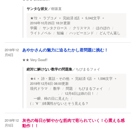
サンタな彼女
／
樹坂直
★
72
ラブコメ
完結済
2
話
5,042
文字
2016年10月25日 18:31
更新
学園
サンタクロース
クリスマス
ほのぼの
ライトノベル
短編
ハッピーエンド
どんでん返し
2018年12
あやかさんの魅力に迫るたかし君問題に挑む！
月6日
★★
Very Good!!
絶対に解けない数学の問題集
／
ちびまるフォイ
★
4
詩・童話・その他
完結済
1
話
1,596
文字
2018年12月6日 08:00
更新
現代ドラマ
数学
問題
ちびまるフォイ
.
12月6日は姉の日！
一瞬、柿の日に見えた
(；´∀｀)姉属性がないとそう見える？
2018年12
灰色の毎日が鮮やかな筋肉で彩られていく！心震える感
月5日
動作！！