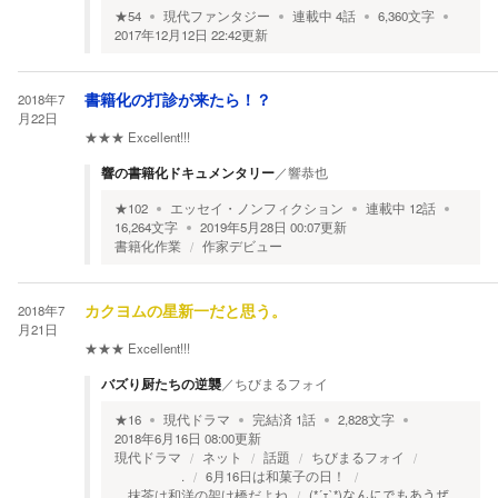
★
54
現代ファンタジー
連載中
4
話
6,360
文字
2017年12月12日 22:42
更新
2018年7
書籍化の打診が来たら！？
月22日
★★★
Excellent!!!
響の書籍化ドキュメンタリー
／
響恭也
★
102
エッセイ・ノンフィクション
連載中
12
話
16,264
文字
2019年5月28日 00:07
更新
書籍化作業
作家デビュー
2018年7
カクヨムの星新一だと思う。
月21日
★★★
Excellent!!!
バズり厨たちの逆襲
／
ちびまるフォイ
★
16
現代ドラマ
完結済
1
話
2,828
文字
2018年6月16日 08:00
更新
現代ドラマ
ネット
話題
ちびまるフォイ
.
6月16日は和菓子の日！
抹茶は和洋の架け橋だよね
(*´ｪ`*)なんにでもあうぜ