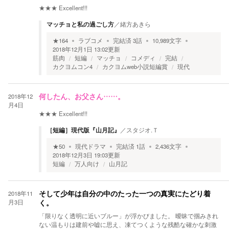
★★★
Excellent!!!
マッチョと私の過ごし方
／
緒方あきら
★
164
ラブコメ
完結済
3
話
10,989
文字
2018年12月1日 13:02
更新
筋肉
短編
マッチョ
コメディ
完結
カクヨムコン4
カクヨムweb小説短編賞
現代
2018年12
何したん、お父さん……。
月4日
★★★
Excellent!!!
［短編］現代版『山月記』
／
スタジオ.Ｔ
★
50
現代ドラマ
完結済
1
話
2,436
文字
2018年12月3日 19:03
更新
短編
万人向け
山月記
2018年11
そして少年は自分の中のたった一つの真実にたどり着
月3日
く。
「限りなく透明に近いブルー」が浮かびました。 曖昧で掴みきれ
ない温もりは建前や嘘に思え、凍てつくような残酷な確かな刺激