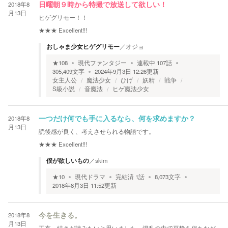
2018年8
日曜朝９時から特撮で放送して欲しい！
月13日
ヒゲグリモー！！
★★★
Excellent!!!
おしゃま少女ヒゲグリモー
／
オジョ
★
108
現代ファンタジー
連載中
107
話
305,409
文字
2024年9月3日 12:26
更新
女主人公
魔法少女
ひげ
妖精
戦争
S級小説
音魔法
ヒゲ魔法少女
2018年8
一つだけ何でも手に入るなら、何を求めますか？
月13日
読後感が良く、考えさせられる物語です。
★★★
Excellent!!!
僕が欲しいもの
／
skim
★
10
現代ドラマ
完結済
1
話
8,073
文字
2018年8月3日 11:52
更新
2018年8
今を生きる。
月13日