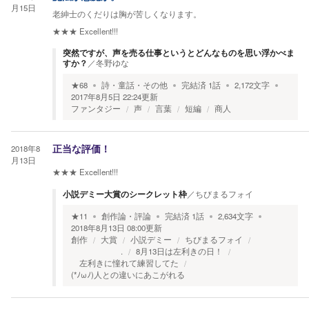
月15日
老紳士のくだりは胸が苦しくなります。
★★★
Excellent!!!
突然ですが、声を売る仕事というとどんなものを思い浮かべま
すか？
／
冬野ゆな
★
68
詩・童話・その他
完結済
1
話
2,172
文字
2017年8月5日 22:24
更新
ファンタジー
声
言葉
短編
商人
2018年8
正当な評価！
月13日
★★★
Excellent!!!
小説デミー大賞のシークレット枠
／
ちびまるフォイ
★
11
創作論・評論
完結済
1
話
2,634
文字
2018年8月13日 08:00
更新
創作
大賞
小説デミー
ちびまるフォイ
.
8月13日は左利きの日！
左利きに憧れて練習してた
(*ﾉωﾉ)人との違いにあこがれる