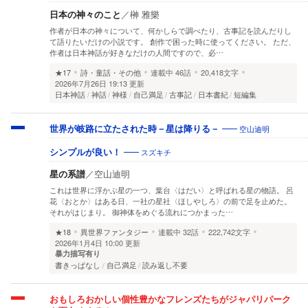
日本の神々のこと
／
榊 雅樂
作者が日本の神々について、何かしらで調べたり、古事記を読んだりし
て語りたいだけの小説です。 創作で困った時に使ってください。 ただ、
作者は日本神話が好きなだけの人間ですので、必…
★17
詩・童話・その他
連載中
46話
20,418文字
2026年7月26日 19:13 更新
日本神話
神話
神様
自己満足
古事記
日本書紀
短編集
空山迪明
世界が岐路に立たされた時－星は降りる－
スズキチ
シンプルが良い！
星の系譜
／
空山迪明
これは世界に浮かぶ星の一つ、葉台〈はだい〉と呼ばれる星の物語。 呂
花〈おとか〉はある日、一社の星社〈ほしやしろ〉の前で足を止めた。
それがはじまり。 御神体をめぐる流れにつかまった…
★18
異世界ファンタジー
連載中
32話
222,742文字
2026年1月4日 10:00 更新
暴力描写有り
書きっぱなし
自己満足
読み返し不要
おもしろおかしい個性豊かなフレンズたちがジャパリパーク