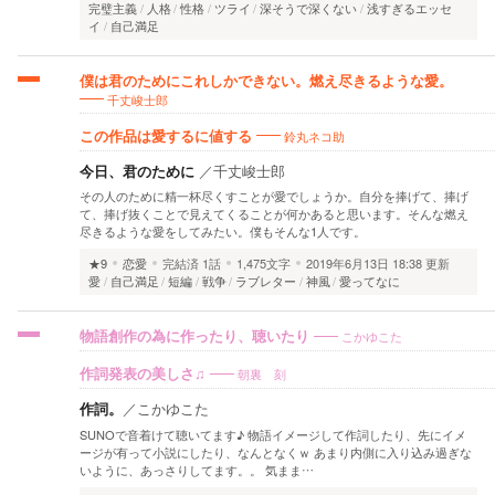
完璧主義
人格
性格
ツライ
深そうで深くない
浅すぎるエッセ
イ
自己満足
僕は君のためにこれしかできない。燃え尽きるような愛。
千丈峻士郎
鈴丸ネコ助
この作品は愛するに値する
今日、君のために
／
千丈峻士郎
その人のために精一杯尽くすことが愛でしょうか。自分を捧げて、捧げ
て、捧げ抜くことで見えてくることが何かあると思います。そんな燃え
尽きるような愛をしてみたい。僕もそんな1人です。
★9
恋愛
完結済
1話
1,475文字
2019年6月13日 18:38 更新
愛
自己満足
短編
戦争
ラブレター
神風
愛ってなに
こかゆこた
物語創作の為に作ったり、聴いたり
朝裏 刻
作詞発表の美しさ♫
作詞。
／
こかゆこた
SUNOで音着けて聴いてます♪ 物語イメージして作詞したり、先にイメ
ージが有って小説にしたり、なんとなくｗ あまり内側に入り込み過ぎな
いように、あっさりしてます。。 気まま…