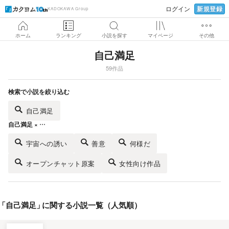
新規登録
ログイン
KADOKAWA Group
ホーム
ランキング
小説を探す
マイページ
その他
自己満足
59作品
検索で小説を絞り込む
自己満足
自己満足 × …
宇宙への誘い
善意
何様だ
オープンチャット原案
女性向け作品
「
自己満足
」
に関する小説一覧（人気順）