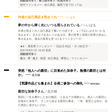
残酷描写有り
暴力描写有り
性描写有り
現代ファンタジー
自己満足
脳死で見て行ってね
へいばる
作者の自己満足＆気まぐれ
夢の中から輝く光にいつも照らされている
／
へいばる
作者が気まぐれと自己満足で書いた小説です。 ※（下記にはネタバレを
含みます） 主人公であるレイがある日、夢の世界と現実の世界の歪みに
巻き込まれ、過去の真実を見つけるファンタジー小…
★8
異世界ファンタジー
完結済
60話
31,182文字
2021年8月1日 16:20 更新
残酷描写有り
魔法
夢
魔王
精霊
自己満足
夢照ら
ファンタジー
突然「他人への親切」に目覚めた加奈子。無償の親切とは何
花大猫
か。
wosopu
【荒謬作品ども集まれ】企画ご参加への御礼
親切な加奈子さん
／
花大猫
親切に一生を費やした女の物語。 とあるアホ体験から、他人への親切に
目覚めた加奈子。 そこから始まる親切の暴走。 一体、親切とは何か。自
己満足に過ぎないのか。