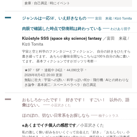
倉庫
自己満足
時にイベント
富田 来蔵 / Kizō Tomita
ジャンルは一応SF、いえ好きなもの
わけあり団子
肉眼で確認した時点で防衛戦は終わっている
Kizōstyle SSS (space sky science) fantasy
／
富田 来蔵 /
Kizō Tomita
宇宙と空と科学のファンタジーとフィクション、 自分の好きをひたすら
書き綴ってます。 あちらが趣味全開ならこちらは100％自分の為に書い
てます。 基本フィクションですがガッツリ考察…
★37
SF
連載中
24話
44,090文字
2026年8月4日 20:00 更新
無駄に壮大
宇宙への誘い
科学っぽい何か
飛行機
AIとの終わりな
き論争
基本厨二
スペースペラペラ
自己満足
おもしろかったです！ 好きです！ すごい！ 以外の、語
小豆沢さくた
彙はない。
柚子シトラス
ほのぼの、切ない日常系をお探しなら
※あくまでイチ個人の感想です
／
小豆沢さくた
私の激しく狭い好みをかいくぐって出会えた「好き」「おもしろい」小
説に対する、レビューが書けない代わりに、備忘録として勝手に読書感