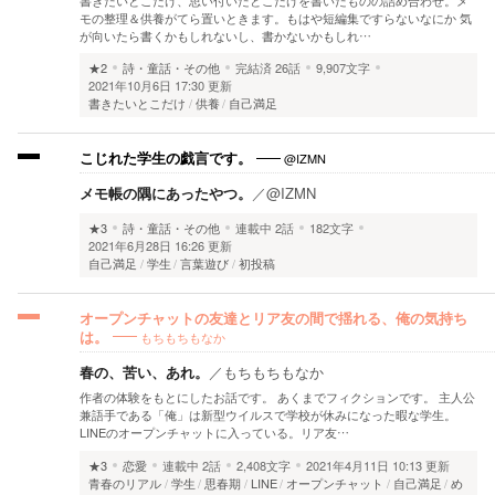
書きたいとこだけ、思い付いたとこだけを書いたものの詰め合わせ。メ
モの整理＆供養がてら置いときます。もはや短編集ですらないなにか 気
が向いたら書くかもしれないし、書かないかもしれ…
★2
詩・童話・その他
完結済
26話
9,907文字
2021年10月6日 17:30 更新
書きたいとこだけ
供養
自己満足
@IZMN
こじれた学生の戯言です。
メモ帳の隅にあったやつ。
／
@IZMN
★3
詩・童話・その他
連載中
2話
182文字
2021年6月28日 16:26 更新
自己満足
学生
言葉遊び
初投稿
オープンチャットの友達とリア友の間で揺れる、俺の気持ち
もちもちもなか
は。
春の、苦い、あれ。
／
もちもちもなか
作者の体験をもとにしたお話です。 あくまでフィクションです。 主人公
兼語手である「俺」は新型ウイルスで学校が休みになった暇な学生。
LINEのオープンチャットに入っている。リア友…
★3
恋愛
連載中
2話
2,408文字
2021年4月11日 10:13 更新
青春のリアル
学生
思春期
LINE
オープンチャット
自己満足
め