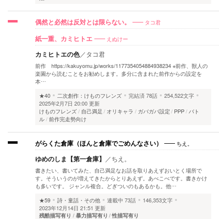
タコ君
偶然と必然は反対とは限らない。
えぬけー
紙一重、カミヒトエ
カミヒトエの色
／
タコ君
前作 https://kakuyomu.jp/works/1177354054884938234 ※前作、獣人の
楽園から読むことをお勧めします。多分に含まれた前作からの設定を
本…
★40
二次創作：けものフレンズ
完結済
78話
254,522文字
2025年2月7日 20:00 更新
けものフレンズ
自己満足
オリキャラ
ガバガバ設定
PPP
バト
ル
前作完走勢向け
ちえ。
がらくた倉庫（ほんと倉庫でごめんなさい）
ゆめのしま【第一倉庫】
／
ちえ。
書きたい、書いてみた、自己満足なお話を取りあえずおいとく場所で
す。そういうのが増えてきたからとりあえず。あべこべです。書きかけ
も多いです。 ジャンル複合。どぎついのもあるかも。他…
★59
詩・童話・その他
連載中
73話
146,353文字
2023年12月14日 21:51 更新
残酷描写有り
暴力描写有り
性描写有り