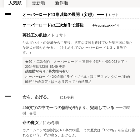
人気順
更新順
新作順
トミサト
オーバーロード13巻以降の展開（妄想）
@yuuteizakkiy14
オーバーロードの二次創作で最強
英雄王の凱旋
／
トミサト
ヤルダバオトの脅威から半年後、見事な復興を遂げていた聖王国に新た
な厄災が降りかかる。 （もしかしてのオーバーロード１３．５巻で
す。）
★90
二次創作：オーバーロード
連載中
94話
402,093文字
2024年8月23日 15:49 更新
残酷描写有り
暴力描写有り
オーバーロード
2次創作
ライトノベル
異世界ファンタジー
独自
解釈
独自設定
はっきり言って
自己満足
にわ冬莉
命を、あげる。
羽羽
400文字の中で一つの物語が始まり、完結している
樹 壱理
命の魔女
／
にわ冬莉
カクヨムコン9短編小説 400字の物語。 その魔女は『いのち』を自在に操
れるという。 私の命を、あげるよ。