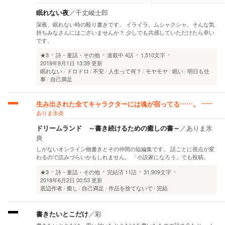
眠れない夜
／
千丈峻士郎
深夜、眠れない時の殴り書きです。 イライラ、ムシャクシャ、そんな気
持ちみなさんにはございませんか？ 少しでも共感していただけたら幸い
です。
★3
詩・童話・その他
連載中
4話
1,510文字
2019年9月1日 13:39 更新
眠れない
ドロドロ
不安
人生って何？
モヤモヤ
眠い
明日も仕
事
自己満足
生み出された全てキャラクターには魂が宿ってる……。
ありま氷炎
ドリームランド ～書き続けるための癒しの書～
／
ありま氷
炎
しがないオンライン物書きとその仲間の短編集です。 話ごとに視点が変
わるので読みづらいかもしれません。 「小説家になろう」でも投稿。
★3
詩・童話・その他
完結済
11話
31,909文字
2018年6月2日 00:53 更新
底辺作者
癒し
自己満足
作品を捨てないで
完結
書きたいとこだけ
／
彩