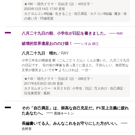
★190
現代ドラマ
完結済
1話
400文字
2023年12月14日 17:00 更新
カクヨムコン9短編
生きること
自己満足
カクコン9短編
魔女
命
の使い方
円城塔賞
RAY
八月二十九日の朝、小学生が日記を書きました。
いすみ 静江
破壊的世界遺産おののけ猿！
八月二十九日 晴れ
／
RAY
小学三年生の権後道 断（ごんごどう だん）くんが書いた、八月二十九日
の日記です。 目の前の事象を真っ直ぐに捉えた、子供らしい、無邪気な
文章が微笑ましいです❤ よろしければ、一分…
★118
現代ドラマ
完結済
1話
288文字
2017年8月30日 00:39 更新
カクヨムオンリー
８月２９日
小学生
日記
万人向け
自己満足
日光東照宮
風刺
その「自己満足」は、崇高な自己充足だ。PV至上主義に疲れ
黒猫キートン
たあなたへ。
長編書いてる人、みんなこれをお守りにした方がいい。
吉村杏