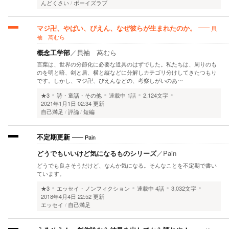
んどくさい
ボーイズラブ
貝
マジ卍、やばい、ぴえん、なぜ彼らが生まれたのか。
袖 萵むら
概念工学部
／
貝袖 萵むら
言葉は、世界の分節化に必要な道具のはずでした。私たちは、周りのも
のを明と暗、剣と盾、横と縦などに分解しカテゴリ分けしてきたつもり
です。しかし、マジ卍、ぴえんなどの、考察しがいのあ…
★3
詩・童話・その他
連載中
1話
2,124文字
2021年1月1日 02:34 更新
自己満足
評論
短編
Pain
不定期更新
どうでもいいけど気になるものシリーズ
／
Pain
どうでも良さそうだけど、なんか気になる。そんなことを不定期で書い
ています。
★3
エッセイ・ノンフィクション
連載中
4話
3,032文字
2018年4月4日 22:52 更新
エッセイ
自己満足