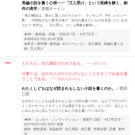
長編小説を書く心得――「万人受け」という呪縛を解く、創
作の美学
／
黒猫キートン
​「私の物語は、誰かに届くのだろうか？」 ランキング、PV、レビュー
数……可視化された数字の海で、自分の書きたいものを見失っていませ
んか？ 本作は、「万人受け」という偶像を解体し…
★99
創作論・評論
完結済
1話
4,277文字
2026年6月19日 20:45 更新
AI本文一部利用
創作論
モチベーション
自己満足
長編を書く心
得
万人受け
西田三郎
もちろん、自己満足のためである。
仕事とは、ほかの人がやりたがらないことをやってお金を貰
雅島貢@107kg
うことである。
わたくしどもはなぜ読まれもしない小説を書くのか。
／
西田
三郎
なぜわたくしどもは読まれもしない小説を書くのか。なんでブログやツ
イッターやフェイスブックでは満足できないのか。というか、ほんとう
にみんな人に読んでもらうために小説を書いているのか…
★66
エッセイ・ノンフィクション
連載中
23話
42,795文字
2017年2月13日 23:07 更新
創作
創作意欲
承認欲求
自己満足
自己愛
作家志望
読書
創作
法