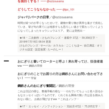
@ozizousama
を面白くする！
@jpc_101
どうしてこうならなかった
ジャパリパークの日常
／
@ozizousama
時間が経つのが早くなったせいで、建物や乗り物が異常な速さで劣化し
ていき、挙げ句の果てには地形すらも恐ろしい速さで変わっていくよう
になってしまったキョウシュウエリア。 更には突然出…
★18
二次創作：けものフレンズ
連載中
37話
59,358文字
2018年7月19日 08:04 更新
けものフレンズ
サーバル
カラカル
ごこくちほー
自己満足
オリ
ジナル設定
設定改変
たーのしー！
おにぎりと書いてローターと呼ぶ！来れ寄ってけ、狂信者達
鋼鉄の羽蛍
ww
おにぎりのことでお困りの方は鋼鉄さんにお問い合わせ下さ
宇宙
い！
鋼鉄さんのおにぎり奮闘記
／
鋼鉄の羽蛍
これは日記の様な、整備手帳の様な……それでいてちょっと色々語るか
もなエッセイっぽい？ものです。くれぐれも興味の無い方は足を踏み入
れない様に。 お銭が飛びますww ＊これはノンフ…
★17
エッセイ・ノンフィクション
完結済
67話
75,205文字