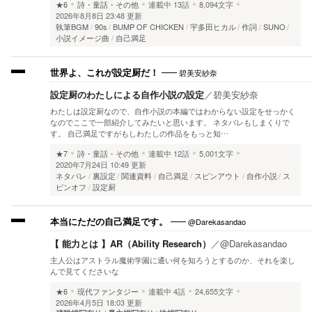
★6
詩・童話・その他
連載中
13話
8,094文字
2026年8月8日 23:48 更新
執筆BGM
90s
BUMP OF CHICKEN
宇多田ヒカル
作詞
SUNO
小説イメージ曲
自己満足
碧美安紗奈
世界よ、これが設定厨だ！
設定厨のわたしによる自作小説の設定
／
碧美安紗奈
わたしは設定厨なので、自作小説の本編ではわからない設定をせっかく
なのでここで一部紹介してみたいと思います。 ネタバレもしまくりで
す。 自己満足ですがもしわたしの作品をもっと知…
★7
詩・童話・その他
連載中
12話
5,001文字
2020年7月24日 10:49 更新
ネタバレ
裏設定
関連資料
自己満足
スピンアウト
自作小説
ス
ピンオフ
設定厨
@Darekasandao
本当にただの自己満足です。
【 能力とは 】AR（Ability Research）
／
@Darekasandao
主人公はアストラル魔術学園に通い何を知ろうとするのか、それを楽し
んで見てくださいな
★6
現代ファンタジー
連載中
4話
24,655文字
2026年4月5日 18:03 更新