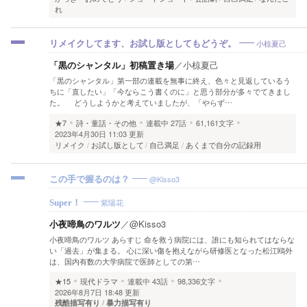
れ
小椋夏己
リメイクしてます、お試し版としてもどうぞ。
「黒のシャンタル」初稿置き場
／
小椋夏己
「黒のシャンタル」第一部の連載を無事に終え、色々と見返しているう
ちに「直したい」「今ならこう書くのに」と思う部分が多々でてきまし
た。 どうしようかと考えていましたが、「やらず…
★7
詩・童話・その他
連載中
27話
61,161文字
2023年4月30日 11:03 更新
リメイク
お試し版として
自己満足
あくまで自分の記録用
@Kisso3
この手で握るのは？
紫陽花
Super！
小夜啼鳥のワルツ
／
@Kisso3
小夜啼鳥のワルツ あらすじ 命を救う病院には、誰にも知られてはならな
い「過去」が集まる。 心に深い傷を抱えながら研修医となった松江鴎外
は、国内有数の大学病院で医師としての第…
★15
現代ドラマ
連載中
43話
98,336文字
2026年8月7日 18:48 更新
残酷描写有り
暴力描写有り