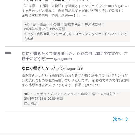
『紅鬼譚』（旧題：紅物語）を筆頭とするシリーズ〈Crimson Saga〉の
キャラたちが大暴れ！ 自己満足系ギャグ作品が満を持して登場！！
余興に次いで余興、余興、余興──！！ …
★0
詩・童話・その他
連載中
4話
10,251文字
2024年12月25日 19:55 更新
ギャグ
自己満足
シリーズもの
ローファンタジー
イベント
くだ
らねえ
なにか書きたくて書きました。ただの自己満足ですので、ご
@inugami29
勝手にどうぞ
なにか描きたかった
／
@inugami29
絵を描きたいという衝動に捉われた青年が描く絵を見つけた？というだ
けの流れのものや他のも書いていきたいです。 初心者ですので作品に関
する感想等は求めてはいませんが、作品においての…
★0
エッセイ・ノンフィクション
連載中
3話
3,493文字
2016年7月31日 20:00 更新
自己満足
次へ