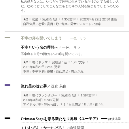
私の好きな人は、いつだって純粋に生きているだけのとても優しい人
だ。なのにどうしてこんなにもまわりの人間を悩ませてしまうのだろ
う。
★2
恋愛
完結済
1話
4,358文字
2022年4月22日 22:30 更新
自己満足
恋愛
盲目
歌
音楽
男女
ショート
短編
一色 サラ
不幸の扉を開いてしまう
不幸という名の理想へ
／
一色 サラ
不幸出る自分の捌け口への扉を開いていく。
★2
現代ドラマ
完結済
1話
1,257文字
2021年6月29日 22:00 更新
不幸
不平不満
憂鬱
自己満足
満たされ
流れ星の嘘と夢
／
浅倉 茉白
★0
現代ファンタジー
完結済
1話
1,584文字
2025年3月3日 12:38 更新
アイドル
夢
詩的っぽい？？
自己満足
月
星
死
生
静沢清司
Crimson Sagaを彩る新たな世界線《ユーモア》
くりむぞん・かーにばる！
／
静沢清司