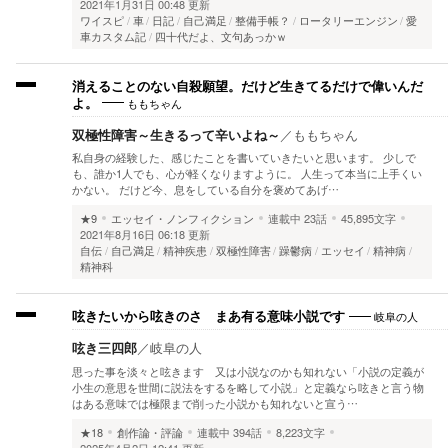
2021年1月31日 00:48 更新
ワイスピ
車
日記
自己満足
整備手帳？
ロータリーエンジン
愛
車カスタム記
四十代だよ、文句あっかｗ
消えることのない自殺願望。だけど生きてるだけで偉いんだ
ももちゃん
よ。
双極性障害～生きるって辛いよね～
／
ももちゃん
私自身の経験した、感じたことを書いていきたいと思います。 少しで
も、誰か1人でも、心が軽くなりますように。 人生って本当に上手くい
かない。 だけど今、息をしている自分を褒めてあげ…
★9
エッセイ・ノンフィクション
連載中
23話
45,895文字
2021年8月16日 06:18 更新
自伝
自己満足
精神疾患
双極性障害
躁鬱病
エッセイ
精神病
精神科
岐阜の人
呟きたいから呟きのさ まあ有る意味小説です
呟き三四郎
／
岐阜の人
思った事を淡々と呟きます 又は小説なのかも知れない「小説の定義が
小生の意思を世間に説法をするを略して小説」と定義なら呟きと言う物
はある意味では極限まで削った小説かも知れないと宣う…
★18
創作論・評論
連載中
394話
8,223文字