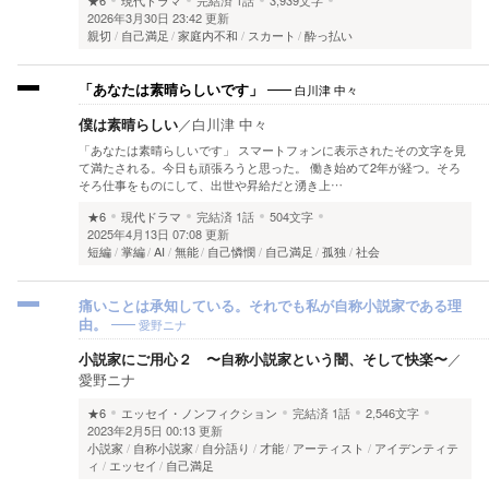
★6
現代ドラマ
完結済
1話
3,939文字
2026年3月30日 23:42 更新
親切
自己満足
家庭内不和
スカート
酔っ払い
白川津 中々
「あなたは素晴らしいです」
僕は素晴らしい
／
白川津 中々
「あなたは素晴らしいです」 スマートフォンに表示されたその文字を見
て満たされる。今日も頑張ろうと思った。 働き始めて2年が経つ。そろ
そろ仕事をものにして、出世や昇給だと湧き上…
★6
現代ドラマ
完結済
1話
504文字
2025年4月13日 07:08 更新
短編
掌編
AI
無能
自己憐憫
自己満足
孤独
社会
痛いことは承知している。それでも私が自称小説家である理
愛野ニナ
由。
小説家にご用心２ 〜自称小説家という闇、そして快楽〜
／
愛野ニナ
★6
エッセイ・ノンフィクション
完結済
1話
2,546文字
2023年2月5日 00:13 更新
小説家
自称小説家
自分語り
才能
アーティスト
アイデンティテ
ィ
エッセイ
自己満足