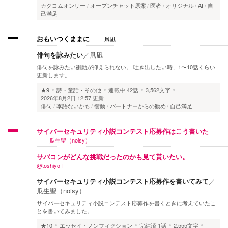
カクヨムオンリー
オープンチャット原案
医者
オリジナル
AI
自
己満足
凧凪
おもいつくままに
俳句を詠みたい
／
凧凪
俳句を詠みたい衝動が抑えられない。 吐き出したい時、1〜10話くらい
更新します。
★9
詩・童話・その他
連載中
42話
3,562文字
2026年8月2日 12:57 更新
俳句
季語ないかも
衝動
パートナーからの勧め
自己満足
サイバーセキュリティ小説コンテスト応募作はこう書いた
瓜生聖（noisy）
サバコンがどんな挑戦だったのかも見て貰いたい。
@toshiyo-f
サイバーセキュリティ小説コンテスト応募作を書いてみて
／
瓜生聖（noisy）
サイバーセキュリティ小説コンテスト応募作を書くときに考えていたこ
とを書いてみました。
★10
エッセイ・ノンフィクション
完結済
1話
2,555文字