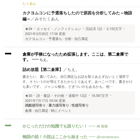
たくあん
カクヨムコンに予選落ちしたので原因を分析してみた～物語
編～
／
みそたくあん
★34
エッセイ・ノンフィクション
完結済
1話
2,152文字
2021年3月26日 17:06 更新
カクヨムコン
予選落ち
分析
自己満足
倉庫が手狭になったため拡張します。ここは、第二倉庫で
ちえ。
す。
詰め放題【第二倉庫】
／
ちえ。
書きたい、書いてみた、自己満足なお話を取りあえずおいとく場所で
す。そういうのが増えてきたからとりあえず。あべこべです。書きかけ
も多いです。 ジャンル複合。どぎついのもあるかも。他…
★30
詩・童話・その他
連載中
12話
18,587文字
2021年7月17日 00:06 更新
残酷描写有り
暴力描写有り
性描写有り
倉庫
自己満足
時にイベント
榊 雅樂
かじっただけの知識でも語りたい！
@namakesaru
物語の祖！小説はここから始まった