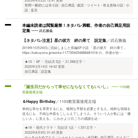
2025年4月2日 12:41 更新
世間一般的には非小説
自己満足
戯言
ツイート
有る意味小説
小
説
妄言
本編未読者は閲覧厳禁！ネタバレ満載、作者の自己満足用設
武石勝義
定集
【ネタバレ注意】星の彼方 絆の果て 設定集
／
武石勝義
2019年10月24日に完結しました長編SF小説 「星の彼方 絆の果て」
https://kakuyomu.jp/works/1177354054886681016 の、作者が自…
★13
SF
完結済
5話
21,588文字
2020年3月14日 16:42 更新
自己満足
設定集
1103教
「誕生日だからって幸せにならなくてもいいし」
室最後尾左端
＆Happy Birthday
／
1103教室最後尾左端
単純な幸せを享受するにも、複雑な手順を必要とする人。純粋な祝福を
送るにも、不純な外面をこしらえてしまう人。そういう人が私には「優
しい人」に見える。 にわかより日ごろの感謝を込…
★19
現代ドラマ
完結済
1話
1,551文字
2022年8月9日 01:43 更新
かっきーおめでとう
ショートショート
会話劇
自己満足
なんだこ