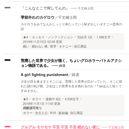
千丈峻士郎
「こんなとこで何してんの」
季節外れのカゲロウ
／
千丈峻士郎
カゲロウをみてなんかしっくり来たっていう恥ずかしいオナニー思考の
話
★4
エッセイ・ノンフィクション
完結済
1話
1,086文字
2019年11月10日 02:09 更新
眠い
眠れない夜
哲学
オナニー
自己満足
荒廃した世界で少女が描く、ちょいグロホラーバトルアクシ
綺凛
ョン物語である。
A girl fighting punishment
／
綺凛
少女が目を覚ますとそこには、荒廃した世界が広がっていた。そこに現
れた謎の化け物、少女はこの世界を生き残れるのか！? psほんと短くて
すみません。
★5
ホラー
連載中
6話
4,538文字
2018年11月1日 11:00 更新
残酷描写有り
ホラー
女主人公
R15
超短編
自己満足
千丈峻士郎
グルグル モヤモヤ 不安 不安 不安 眠れない夜に