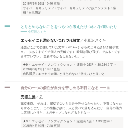
2018年8月26日 10:46 更新
サイバーセキュリティ
サイバーセキュリティ小説コンテスト
感
想
自己満足
とりとめもないことをつらつら考えたりつれづれ書いたり
小豆沢さくた
エッセイにも満たないつれづれ散文
／
小豆沢さくた
過去どこかで公開していた文章（2014～）からのよりぬき好き勝手散
文。（※あくまでイチ個人の見解です） 時期は飛び飛び。である・です
ますブレブレ。 更新するかもしれないし、し…
★9
エッセイ・ノンフィクション
連載中
26話
30,234文字
2026年3月19日 19:57 更新
自己満足
エッセイ未満
とりとめない
散文
ひとりごと
凪
自分の一つの個性が自分を苦しめる羽目になる
完璧主義
／
凪
完璧主義。 それは、完璧でないと自分を許せなかったり、不安になった
りすることだ。 この性格が故に、人と比べて落ち込んだり、自分の能力
に落胆したりと、ネガティブにならざるをえな…
★9
エッセイ・ノンフィクション
完結済
1話
1,336文字
2025年4月30日 17:28 更新