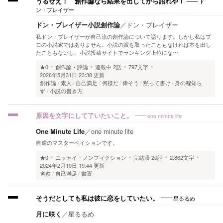
ド
うるせえ！ 創作論なら結果を出してから語れや！
ン・ブレイザー
ドン・ブレイザー小説創作論
／
ドン・ブレイザー
私ドン・ブレイザーが自己流の創作論について語ります。しかし私はプ
ロの小説家ではありません。小説の賞を取ったこともなければ本を出し
たこともないし、小説投稿サイトでランキング上位にな…
★0
創作論・評論
連載中
2話
797文字
2026年5月31日 23:38 更新
創作論
素人
自己満足
何様だ
偉そう
黙って書け
身の程知ら
ず
小説の書き方
one minute life
原因を文字にして了いたいこと。
One Minute Life
／
one minute life
自虐のマスターベイションです。
★0
エッセイ・ノンフィクション
完結済
20話
2,862文字
2024年2月10日 19:44 更新
省察
自己満足
書置
星るるめ
そうだとしても私は彼に恋をしていたい。
月に咲く
／
星るるめ