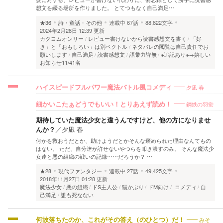
想文を綴る場所を作りました。 とてつもなく自己満足…
★36
詩・童話・その他
連載中
67話
88,822文字
2024年2月28日 12:39 更新
カクヨムオンリー
レビュー書けないから読書感想文を書く
「好
き」と「おもしろい」は別ベクトル
ネタバレの閲覧は自己責任でお
願いします
自己満足
読書感想文
語彙力皆無
※追記あり※→嬉しい
お知らせ11/41名
夕凪 春
ハイスピードフルパワー魔法バトル風コメディ
鋼鉄の羽蛍
細かいこたぁどうでもいい！とりあえず読め！
期待していた魔法少女と違うんですけど、他の方になりませ
んか？
／
夕凪 春
何かを救おうだとか、助けようだとかそんな褒められた理由なんてもの
はない。 ただ、自分達が許せないやつらを叩き潰すのみ。 そんな魔法少
女達と悪の組織の戦いの記録……だろうか？ …
★28
現代ファンタジー
連載中
27話
49,425文字
2018年11月27日 01:28 更新
魔法少女
悪の組織
ドS主人公
猫かぶり
ドM向け
コメディ
自
己満足
誰も死なない
みそ
何故落ちたのか、これがその答え（のひとつ）だ！