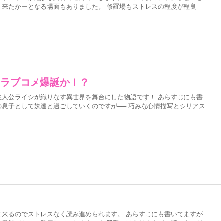
う来たかーとなる場面もありました。 修羅場もストレスの程度が程良
るラブコメ爆誕か！？
主人公ライシが織りなす異世界を舞台にした物語です！ あらすじにも書
息子として妹達と過ごしていくのですが── 巧みな心情描写とシリアス
！
て来るのでストレスなく読み進められます。 あらすじにも書いてますが