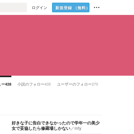
ログイン
新規登録
（無料）
ュー
428
小説のフォロー
435
ユーザーのフォロー
270
好きな子に告白できなかったので学年一の美少
女で妥協したら修羅場しかない
／
mty