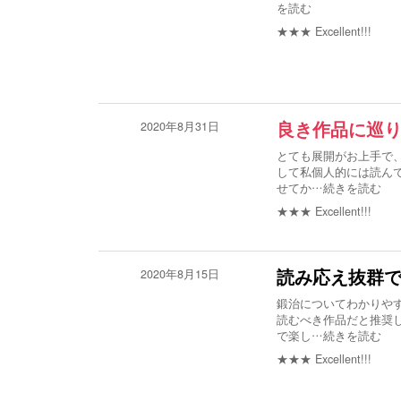
を読む
★★★
Excellent!!!
2020年8月31日
良き作品に巡
とても展開がお上手で
して私個人的には読ん
せてか
…続きを読む
★★★
Excellent!!!
2020年8月15日
読み応え抜群
鍛治についてわかりや
読むべき作品だと推奨
で楽し
…続きを読む
★★★
Excellent!!!