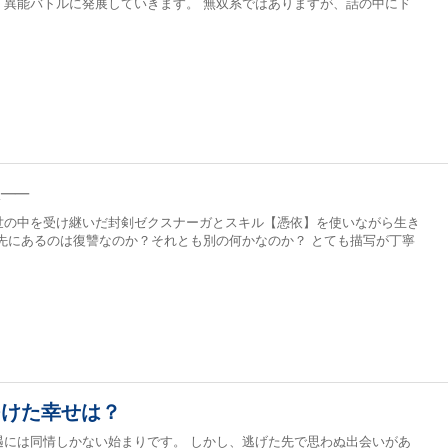
、異能バトルに発展していきます。 無双系ではありますが、話の中にド
──
世の中を受け継いだ封剣ゼクスナーガとスキル【憑依】を使いながら生き
先にあるのは復讐なのか？それとも別の何かなのか？ とても描写が丁寧
つけた幸せは？
遇には同情しかない始まりです。 しかし、逃げた先で思わぬ出会いがあ