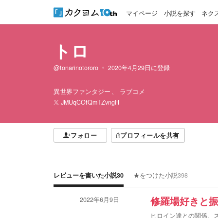
マイページ
小説を探す
ネク
トロ
@tonarinotororo
2020年4月29日
に登録
異世界ファンタジー
ラブコメ
JMUqCOfQmTZvngH
フォロー
プロフィールを共有
レビューを書いた小説
30
★をつけた小説
398
2022年6月9日
修羅場好きと振
ヒロイン達との関係、