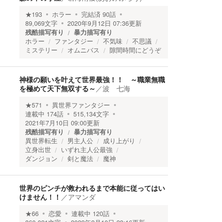
★
193
ホラー
完結済
90
話
89,069
文字
2020年9月12日 07:36
更新
残酷描写有り
暴力描写有り
ホラー
ファンタジー
不気味
不思議
ミステリー
オムニバス
隙間時間にどうぞ
神様の願いを叶えて世界最強！！ ～職業無職
を極めて天下無双する～
／
波 七海
★
571
異世界ファンタジー
連載中
174
話
515,134
文字
2021年7月10日 09:00
更新
残酷描写有り
暴力描写有り
異世界転生
男主人公
成り上がり
立身出世
いずれ主人公最強
ダンジョン
剣と魔法
魔神
世界のピンチが救われるまで本能に従ってはい
けません！！
／
アマンダ
★
66
恋愛
連載中
120
話