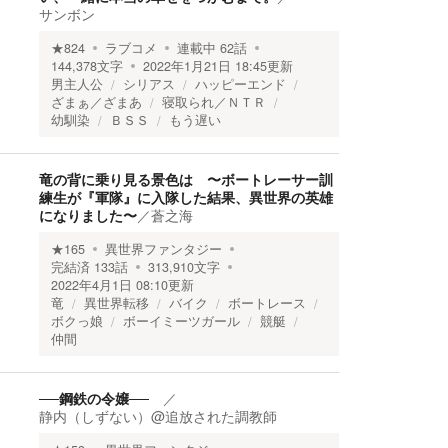
サンボン
★
824
ラブコメ
連載中
62
話
144,378
文字
2022年1月21日 18:45
更新
男主人公
シリアス
ハッピーエンド
ざまぁ／ざまあ
寝取られ／ＮＴＲ
幼馴染
ＢＳＳ
もう遅い
竜の背に乗り見る景色は 〜ボートレーサー訓
練生が『軍隊』に入隊した結果、異世界の英雄
になりました〜
／
蒼之海
★
165
異世界ファンタジー
完結済
133
話
313,910
文字
2022年4月1日 08:10
更新
竜
異世界転移
バイク
ボートレース
ボクっ娘
ボーイミーツガール
競艇
仲間
──鋼鉄の令嬢──
／
静内（しずない）@追放された調教師