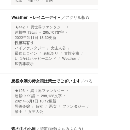
恋愛
物作り
冒険
Weather －レイニーデイ－
／
アクリル板W
★
442
異世界ファンタジー
連載中
135
話
265,701
文字
2022年2月1日 18:30
更新
性描写有り
ハイファンタジー
女主人公
最強ヒロイン
表紙あり
貴族令嬢
いつかはハッピーエンド
Weather
広告非表示
悪役令嬢の侍女頭は策士でございます
／
ぺる
★
128
異世界ファンタジー
連載中
99
話
288,138
文字
2021年5月1日 10:12
更新
悪役令嬢
侍女
悪女
ファンタジー
策士
女主人公
森の中の小屋
／
碧海雨優(あおみふらう)