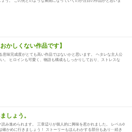
しょう。 この先どのような展開になっていくのか注目の作品かと思いま
もおかしくない作品です】
る意味完成度がとても高い作品ではないかと思います。 ヘタレな主人公
熱い。 ヒロインも可愛く、物語も構成もしっかりしており、ストレスな
みましょう。
ク読み進められます。 三章辺りが個人的に興味を惹かれました。 レベル0
は確かめに行きましょう！ ストーリーもほんわかする部分もあり
…続き