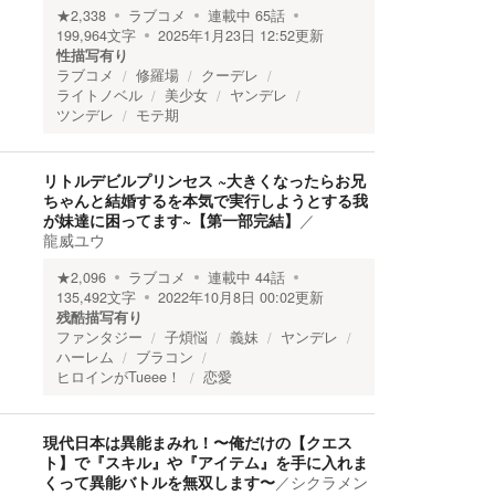
★
2,338
ラブコメ
連載中
65
話
199,964
文字
2025年1月23日 12:52
更新
性描写有り
ラブコメ
修羅場
クーデレ
ライトノベル
美少女
ヤンデレ
ツンデレ
モテ期
リトルデビルプリンセス ~大きくなったらお兄
ちゃんと結婚するを本気で実行しようとする我
が妹達に困ってます~【第一部完結】
／
龍威ユウ
★
2,096
ラブコメ
連載中
44
話
135,492
文字
2022年10月8日 00:02
更新
残酷描写有り
ファンタジー
子煩悩
義妹
ヤンデレ
ハーレム
ブラコン
ヒロインがTueee！
恋愛
現代日本は異能まみれ！〜俺だけの【クエス
ト】で『スキル』や『アイテム』を手に入れま
くって異能バトルを無双します〜
／
シクラメン