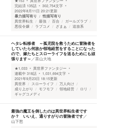
★
153
異世界ファンタジー
完結済
135
話
302,754
文字
2022年8月11日 20:21
更新
暴力描写有り
性描写有り
異世界転生
最強
百合
ガールズラブ
悪役令嬢
ラブコメ
ざまぁ
追放系
ヘタレ転移者 ～孤児院を救うために冒険者を
していたら何故か領地経営をすることになった
ので、嫁たちとスローライフを送るためにも頑
張ります～
／
茶山大地
★
1,033
異世界ファンタジー
連載中
318
話
1,031,694
文字
2021年9月23日 18:15
更新
異世界
スローライフ
万人向け
成り上がり
モフモフ
領地経営
ロリ
ギャグコメディ
最強の魔王を倒したのは異世界転生者です
か？ いいえ、通りすがりの冒険者です
／
山下愁