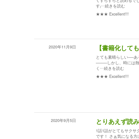
くすらすらと読めるで
す₍
…続きを読む
★★★
Excellent!!!
2020年11月9日
【書籍化して
とても素晴らしい──あ
────しかし、時には
く
…続きを読む
★★★
Excellent!!!
2020年9月5日
とりあえず読
1話1話がとてもサクサ
です！ さぁ気になる方