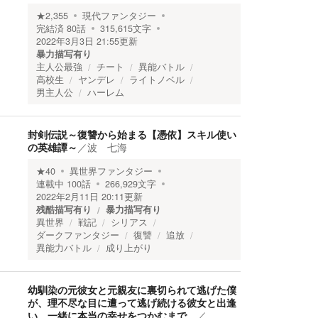
★
2,355
現代ファンタジー
完結済
80
話
315,615
文字
2022年3月3日 21:55
更新
暴力描写有り
主人公最強
チート
異能バトル
高校生
ヤンデレ
ライトノベル
男主人公
ハーレム
封剣伝説～復讐から始まる【憑依】スキル使い
の英雄譚～
／
波 七海
★
40
異世界ファンタジー
連載中
100
話
266,929
文字
2022年2月11日 20:11
更新
残酷描写有り
暴力描写有り
異世界
戦記
シリアス
ダークファンタジー
復讐
追放
異能力バトル
成り上がり
幼馴染の元彼女と元親友に裏切られて逃げた僕
が、理不尽な目に遭って逃げ続ける彼女と出逢
い、一緒に本当の幸せをつかむまで。
／