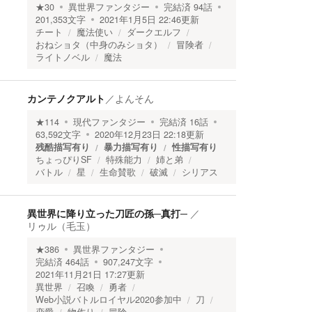
★
30
異世界ファンタジー
完結済
94
話
201,353
文字
2021年1月5日 22:46
更新
チート
魔法使い
ダークエルフ
おねショタ（中身のみショタ）
冒険者
ライトノベル
魔法
カンテノクアルト
／
よんそん
★
114
現代ファンタジー
完結済
16
話
63,592
文字
2020年12月23日 22:18
更新
残酷描写有り
暴力描写有り
性描写有り
ちょっぴりSF
特殊能力
姉と弟
バトル
星
生命賛歌
破滅
シリアス
異世界に降り立った刀匠の孫─真打─
／
リゥル（毛玉）
★
386
異世界ファンタジー
完結済
464
話
907,247
文字
2021年11月21日 17:27
更新
異世界
召喚
勇者
Web小説バトルロイヤル2020参加中
刀