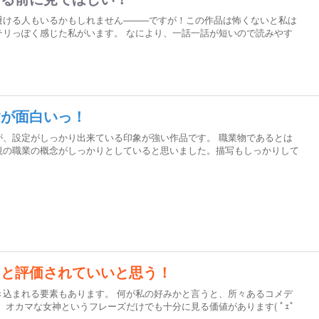
ける人もいるかもしれません────ですが！この作品は怖くないと私は
テリっぽく感じた私がいます。 なにより、一話一話が短いので読みやす
すが面白いっ！
が、設定がしっかり出来ている印象が強い作品です。 職業物であるとは
観の職業の概念がしっかりとしていると思いました。描写もしっかりして
っと評価されていいと思う！
き込まれる要素もあります。 何が私の好みかと言うと、所々あるコメデ
 オカマな女神というフレーズだけでも十分に見る価値があります( ﾟｪﾟ