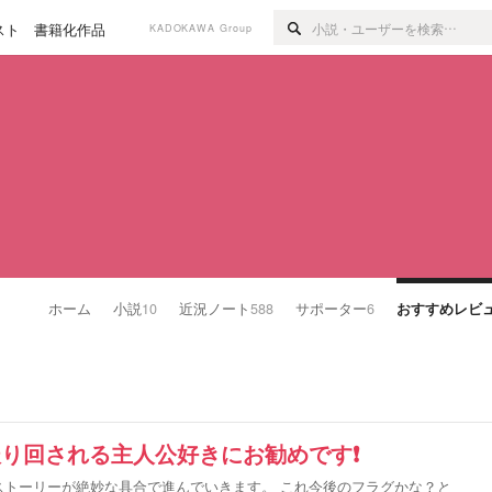
スト
書籍化作品
KADOKAWA Group
ホーム
小説
10
近況ノート
588
サポーター
6
おすすめレビ
り回される主人公好きにお勧めです❗️
ストーリーが絶妙な具合で進んでいきます。 これ今後のフラグかな？と