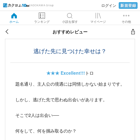
新規登録
ログイン
KADOKAWA Group
ホーム
ランキング
小説を探す
マイページ
その他
おすすめレビュー
逃げた先に見つけた幸せは？
★★★
Excellent!!!
トロ
題名通り、主人公の境遇には同情しかない始まりです。
しかし、逃げた先で思わぬ出会いがあります。
そこで2人は出会い──
何をして、何を掴み取るのか？