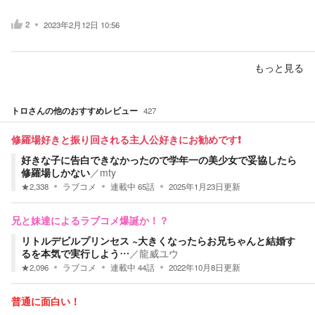
2
2023年2月12日 10:56
もっと見る
トロ
さんの他のおすすめレビュー
427
修羅場好きと振り回される主人公好きにお勧めです❗️
好きな子に告白できなかったので学年一の美少女で妥協したら
修羅場しかない
／
mty
★
2,338
ラブコメ
連載中
65
話
2025年1月23日
更新
兄と妹達によるラブコメ爆誕か！？
リトルデビルプリンセス ~大きくなったらお兄ちゃんと結婚す
るを本気で実行しよう…
／
龍威ユウ
★
2,096
ラブコメ
連載中
44
話
2022年10月8日
更新
普通に面白い！