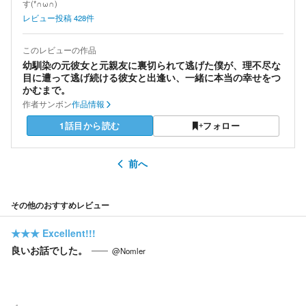
す(*∩ω∩)
レビュー投稿
428
件
このレビューの作品
幼馴染の元彼女と元親友に裏切られて逃げた僕が、理不尽な
目に遭って逃げ続ける彼女と出逢い、一緒に本当の幸せをつ
かむまで。
作者
サンボン
作品情報
1話目から読む
フォロー
前へ
その他のおすすめレビュー
★★★
Excellent!!!
良いお話でした。
@Nomler