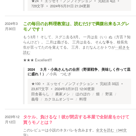
★
24
エッセイ・ノンフィクション
完結済
4
話
729
文字
2024年5月31日 21:24
更新
2024年3
この毎日のお料理教室は、読むだけで満腹出来るスグレ
月30日
モノです！
もう3月！ そして、スグニ去る3月。 一月は去（い）ぬ（方言？知
らんけど）。 二月は逃げる。 三月は去る。 そんな事を、校長先
生が言ってたのを覚えてる。 三月、まだなんとかトウが
…続きを
読む
★★★
Excellent!!!
2024 ３月・小烏さんちの台所（野菜戦争、美味しく作って皿
に盛れ！）
／
小烏 つむぎ
★
100
エッセイ・ノンフィクション
完結済
33
話
23,877
文字
2024年3月31日 12:00
更新
田舎暮らし
農家メシ
ほのぼの
畑
野菜
義母
カクヨムオンリー
料理
2023年12
タケル、負けるな！彼が閉店する本屋で全財産をかけて
月12日
買うモノとは？
このレビューは小説のネタバレを含みます。
全文を読む（
340
文
字）