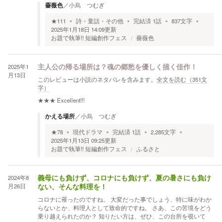
薔薇色
／
小烏 つむぎ
★
111
詩・童話・その他
完結済
1
話
837
文字
2025年1月18日 14:09
更新
お題で執筆!! 短編創作フェス
薔薇色
2025年1
主人公の帰る場所は？魂の郷愁を優しく描く佳作！
月13日
このレビューは小説のネタバレを含みます。
全文を読む（
351
文
字）
★★★
Excellent!!!
かえる場所
／
小烏 つむぎ
★
78
現代ドラマ
完結済
1
話
2,285
文字
2025年1月13日 09:25
更新
お題で執筆!! 短編創作フェス
ふるさと
2024年8
義母にも負けず、コロナにも負けず、夏の暑さにも負け
月26日
ない、そんな料理を！
コロナに罹ったのですね。 大変だった事でしょう、特に味がわか
らないとか、料理人として致命的ですね。 さあ、この苦境をどう
乗り越えられたのか？ 知りたい方は、ぜひ、この台所を覗いて