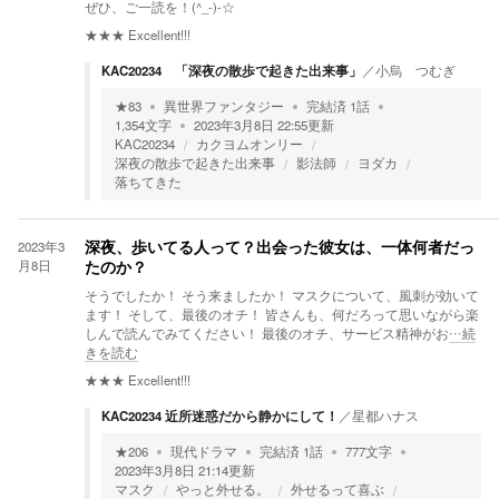
ぜひ、ご一読を！(^_-)-☆
★★★
Excellent!!!
KAC20234 「深夜の散歩で起きた出来事」
／
小烏 つむぎ
★
83
異世界ファンタジー
完結済
1
話
1,354
文字
2023年3月8日 22:55
更新
KAC20234
カクヨムオンリー
深夜の散歩で起きた出来事
影法師
ヨダカ
落ちてきた
2023年3
深夜、歩いてる人って？出会った彼女は、一体何者だっ
月8日
たのか？
そうでしたか！ そう来ましたか！ マスクについて、風刺が効いて
ます！ そして、最後のオチ！ 皆さんも、何だろって思いながら楽
しんで読んでみてください！ 最後のオチ、サービス精神がお
…続
きを読む
★★★
Excellent!!!
KAC20234 近所迷惑だから静かにして！
／
星都ハナス
★
206
現代ドラマ
完結済
1
話
777
文字
2023年3月8日 21:14
更新
マスク
やっと外せる。
外せるって喜ぶ