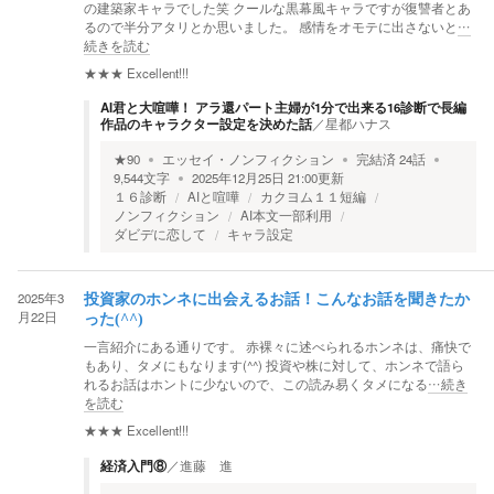
の建築家キャラでした笑 クールな黒幕風キャラですが復讐者とあ
るので半分アタリとか思いました。 感情をオモテに出さないと
…
続きを読む
★★★
Excellent!!!
AI君と大喧嘩！ アラ還パート主婦が1分で出来る16診断で長編
作品のキャラクター設定を決めた話
／
星都ハナス
★
90
エッセイ・ノンフィクション
完結済
24
話
9,544
文字
2025年12月25日 21:00
更新
１６診断
AIと喧嘩
カクヨム１１短編
ノンフィクション
AI本文一部利用
ダビデに恋して
キャラ設定
2025年3
投資家のホンネに出会えるお話！こんなお話を聞きたか
月22日
った(^^)
一言紹介にある通りです。 赤裸々に述べられるホンネは、痛快で
もあり、タメにもなります(^^) 投資や株に対して、ホンネで語ら
れるお話はホントに少ないので、この読み易くタメになる
…続き
を読む
★★★
Excellent!!!
経済入門⑧
／
進藤 進