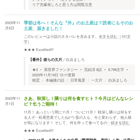
リア充爆発しろと思う方は閲覧注意
2023年11
季節は冬へ！そんな『外』のお土産は？読者にもそのお
月5日
土産、届きました！
このレビューは小説のネタバレを含みます。
全文を読む（
101
文
字）
★★★
Excellent!!!
【番外】彼らの欠片
／
白浜ましろ
★
3
異世界ファンタジー
完結済
8
話
9,798
文字
2023年11月19日 12:11
更新
精霊
本編後の話
日常風景
一欠片
白浜ましろ
2023年11
さあ、秋深し！隣りは何を食すヒト？今月はどんなレシ
月1日
ピ？乞うご期待！
11月！ あっという間に11月！ ついに11月！ 秋深し隣りは何をす
る人ぞ…松尾芭蕉でしたね(^^) 昔の人も、今と変わらず、他人様
が気になります！ そして、何を作って食べてるの
…続きを読む
★★★
Excellent!!!