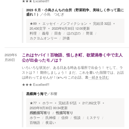
★★★
Excellent!!!
2023 ６月・小烏さんちの台所（野菜戦争、美味しく作って皿に
盛れ！）
／
小烏 つむぎ
★
89
エッセイ・ノンフィクション
完結済
32
話
20,430
文字
2023年6月30日 12:00
更新
料理
義母
田舎
ほのぼの
野菜
カクヨムオンリー
評価
2023年5
これはヤバイ！百物語、怪しき町、欲望渦巻く中で主人
月20日
公が出会ったモノは？
いろいろな状況が、ある日ある時ある場所で出会う！ そして、ラ
ストは？！ 期待しましょう！ まだ、これを書いた段階では、お話
は終わってませんが！(๑˃̵ᴗ˂̵) このお話、裏
…続きを読む
★★★
Excellent!!!
黒蝶舞う海で
／
和響
★
77
ホラー
完結済
57
話
217,352
文字
2023年9月30日 00:34
更新
残酷描写有り
性描写有り
ホラー
氏神様
信仰
怪談
ミステリ
百物語
夜這い