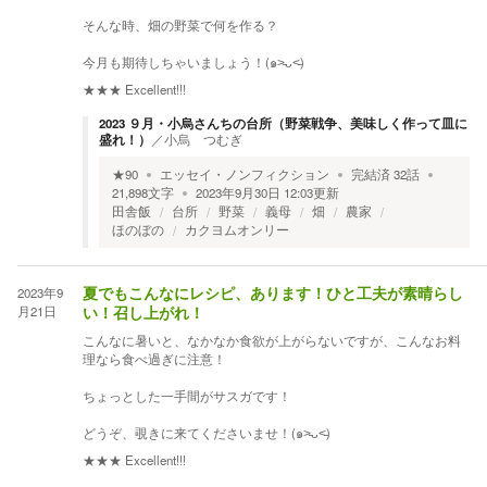
そんな時、畑の野菜で何を作る？
今月も期待しちゃいましょう！(๑˃̵ᴗ˂̵)
★★★
Excellent!!!
2023 ９月・小烏さんちの台所（野菜戦争、美味しく作って皿に
盛れ！）
／
小烏 つむぎ
★
90
エッセイ・ノンフィクション
完結済
32
話
21,898
文字
2023年9月30日 12:03
更新
田舎飯
台所
野菜
義母
畑
農家
ほのぼの
カクヨムオンリー
2023年9
夏でもこんなにレシピ、あります！ひと工夫が素晴らし
月21日
い！召し上がれ！
こんなに暑いと、なかなか食欲が上がらないですが、こんなお料
理なら食べ過ぎに注意！
ちょっとした一手間がサスガです！
どうぞ、覗きに来てくださいませ！(๑˃̵ᴗ˂̵)
★★★
Excellent!!!