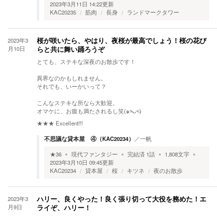
2023年3月11日 14:22
更新
KAC20235
筋肉
長身
ランドマークタワー
2023年3
桜が咲いたら、やはり、夜桜が最高でしょう！桜の花び
月10日
らと共に舞い踊ろうぞ
とても、ステキな深夜のお散歩です！
異界なのかもしれません。
それでも、いーかいって？
こんなステキな所なら大歓迎。
オマケに、お腹も満たされるし笑(๑˃̵ᴗ˂̵)
★★★
Excellent!!!
不思議な貸本屋 ④（KAC20234）
／
一帆
★
36
現代ファンタジー
完結済
1
話
1,808
文字
2023年3月10日 09:45
更新
KAC20234
貸本屋
桜
キツネ
夜のお散歩
2023年3
ハリー、良くやった！良く張り切って大役を務めた！エ
月9日
ライぞ、ハリー！