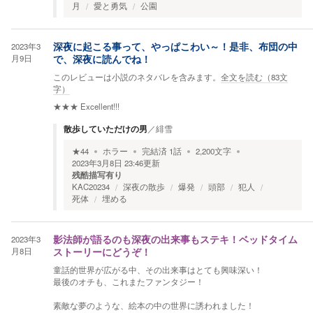
月
愛と勇気
公園
2023年3
深夜に起こる事って、やっぱこわい～！是非、布団の中
月9日
で、深夜に読んでね！
このレビューは小説のネタバレを含みます。
全文を読む（
83
文
字）
★★★
Excellent!!!
散歩していただけの男
／
緋雪
★
44
ホラー
完結済
1
話
2,200
文字
2023年3月8日 23:46
更新
残酷描写有り
KAC20234
深夜の散歩
爆発
頭部
犯人
死体
埋める
2023年3
影法師が語るのも深夜の出来事もステキ！ベッドタイム
月8日
ストーリーにどうぞ！
童話的世界が広がる中、その出来事はとても興味深い！
最後のオチも、これまたファンタジー！
素敵な夢のような、絵本の中の世界に誘われました！