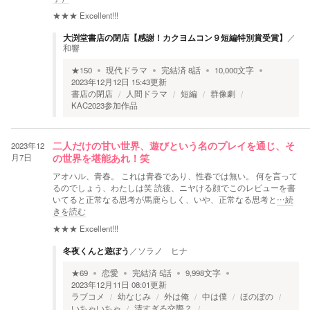
★★★
Excellent!!!
大渕堂書店の閉店【感謝！カクヨムコン９短編特別賞受賞】
／
和響
★
150
現代ドラマ
完結済
8
話
10,000
文字
2023年12月12日 15:43
更新
書店の閉店
人間ドラマ
短編
群像劇
KAC2023参加作品
2023年12
二人だけの甘い世界、遊びという名のプレイを通じ、そ
月7日
の世界を堪能あれ！笑
アオハル、青春。 これは青春であり、性春では無い。 何を言って
るのでしょう、わたしは笑 読後、ニヤける顔でこのレビューを書
いてると正常なる思考が馬鹿らしく、いや、正常なる思考と
…続
きを読む
★★★
Excellent!!!
冬夜くんと遊ぼう
／
ソラノ ヒナ
★
69
恋愛
完結済
5
話
9,998
文字
2023年12月11日 08:01
更新
ラブコメ
幼なじみ
外は俺
中は僕
ほのぼの
いちゃいちゃ
清すぎる交際？