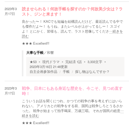
2023年3
読ませられる！何故手帳を探すのか？何故美少女は？ラ
月17日
スト、ジンと来ます！
良かった〜！ KACでも短編を結構読んだけど、最近読んでる中で
も傑作だよ〜！ もうね、またレベルが上がってるしー！ スゴイ
よ！ とにかく、皆様も、読んで、ラスト想像してくださ
…続きを
読む
★★★
Excellent!!!
大事な手帳
／
和響
★
53
現代ドラマ
完結済
1
話
3,333
文字
2023年3月16日 21:48
更新
自主企画参加作品
手帳
探し物はなんですか？
2023年3
戦争、日本にもある身近な歴史を、今こそ、見つめ直す
月17日
時！
こういうお話を聞くにつれ、かつての戦争の事を考えずにはいら
れない。 アメリカとの戦争をする前、国民は戦争しろとうるさか
った。 戦争が始まって拍手喝采、万歳三唱。 それが国民の総意
…
続きを読む
★★★
Excellent!!!