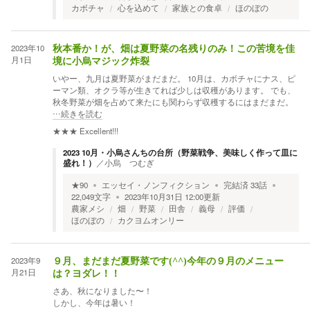
カボチャ
心を込めて
家族との食卓
ほのぼの
2023年10
秋本番か！が、畑は夏野菜の名残りのみ！この苦境を佳
月1日
境に小烏マジック炸裂
いやー、九月は夏野菜がまだまだ。 10月は、カボチャにナス、ピ
ーマン類、オクラ等が生きてれば少しは収穫があります。 でも、
秋冬野菜が畑を占めて来たにも関わらず収穫するにはまだまだ。
…続きを読む
★★★
Excellent!!!
2023 10月・小烏さんちの台所（野菜戦争、美味しく作って皿に
盛れ！）
／
小烏 つむぎ
★
90
エッセイ・ノンフィクション
完結済
33
話
22,049
文字
2023年10月31日 12:00
更新
農家メシ
畑
野菜
田舎
義母
評価
ほのぼの
カクヨムオンリー
2023年9
９月、まだまだ夏野菜です(^^)今年の９月のメニュー
月21日
は？ヨダレ！！
さあ、秋になりました〜！
しかし、今年は暑い！