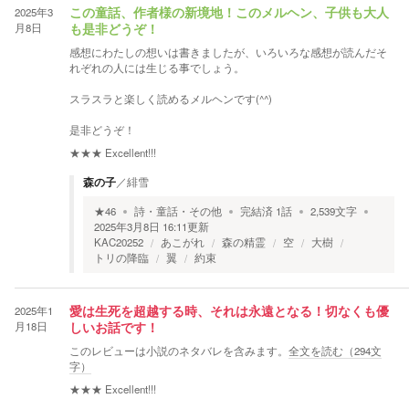
2025年3
この童話、作者様の新境地！このメルヘン、子供も大人
月8日
も是非どうぞ！
感想にわたしの想いは書きましたが、いろいろな感想が読んだそ
れぞれの人には生じる事でしょう。
スラスラと楽しく読めるメルヘンです(^^)
是非どうぞ！
★★★
Excellent!!!
森の子
／
緋雪
★
46
詩・童話・その他
完結済
1
話
2,539
文字
2025年3月8日 16:11
更新
KAC20252
あこがれ
森の精霊
空
大樹
トリの降臨
翼
約束
2025年1
愛は生死を超越する時、それは永遠となる！切なくも優
月18日
しいお話です！
このレビューは小説のネタバレを含みます。
全文を読む（
294
文
字）
★★★
Excellent!!!