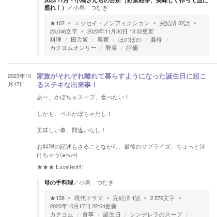
2023 11月・小烏さんちの台所（野菜戦争、美味しく作って皿に
盛れ！）
／
小烏 つむぎ
★
102
エッセイ・ノンフィクション
完結済
32
話
23,046
文字
2023年11月30日 13:32
更新
料理
田舎飯
農家
ほのぼの
義母
カクヨムオンリー
野菜
評価
2023年10
家族がそれぞれ離れて暮らすようになった誕生日に起こ
月17日
るステキな出来事！
あー、かぼちゃスープ、食べたい！
しかも、ペポかぼちゃだし！
美味しい事、間違いなし！
お料理の記述もさることながら、最後のサプライズ、ちょっと泣
けちゃう(๑˃̵ᴗ˂̵)
★★★
Excellent!!!
母の手料理
／
小烏 つむぎ
★
138
現代ドラマ
完結済
1
話
2,576
文字
2023年10月17日 22:04
更新
カクヨム
食事
誕生日
シンデレラのスープ