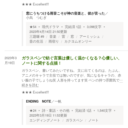
★★★
Excellent!!!
窓にうちつける雨音こそが神の音楽と、彼が言った
／
小烏 つむぎ
★
54
現代ドラマ
完結済
1
話
3,098
文字
2023年4月14日 21:50
更新
三題噺 #9
音楽
雷
窓
アーミッシュ
昔の生活
雨宿り
カクヨムオンリー
2023年3
ガラスペンで紡ぐ言葉は優しく温かくなる？心優しい、
月19日
ノートに関する点描！
ガラスペン、書いてみたいですね。 文に出てくるのは、たぶん、
アニメのキャラで主役では無いのですが、気になるキャラの、赤
い服の子でしょうね笑 人形を持ってます笑 ペンの持つ雰囲気で
…
続きを読む
★★★
Excellent!!!
ENDING NOTE
／
一帆
★
24
詩・童話・その他
完結済
1
話
1,540
文字
2023年3月19日 11:53
更新
エンディングノート
ガラスペン
ノート