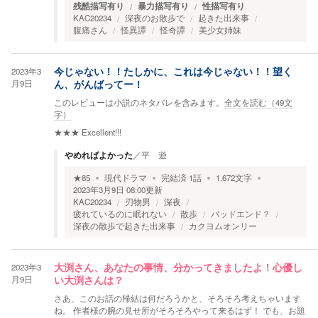
残酷描写有り
暴力描写有り
性描写有り
KAC20234
深夜のお散歩で
起きた出来事
腹痛さん
怪異譚
怪奇譚
美少女姉妹
2023年3
今じゃない！！たしかに、これは今じゃない！！望く
月9日
ん、がんばってー！
このレビューは小説のネタバレを含みます。
全文を読む（
49
文
字）
★★★
Excellent!!!
やめればよかった
／
平 遊
★
85
現代ドラマ
完結済
1
話
1,672
文字
2023年3月9日 08:00
更新
KAC20234
刃物男
深夜
疲れているのに眠れない
散歩
バッドエンド？
深夜の散歩で起きた出来事
カクヨムオンリー
2023年3
大渕さん、あなたの事情、分かってきましたよ！心優し
月9日
い大渕さんは？
さあ、このお話の帰結は何だろうかと、そろそろ考えちゃいます
ね。 作者様の腕の見せ所がそろそろやって来るはず！ でも、お題