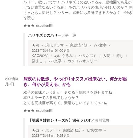
ハリー、欲しいです！ ハリネズミのぬいぐるみ、動物園でも見か
けない貴重なぬいぐるみ！ あのハリハリの表現が難しいのか？ 刺
さったら大変だし？ ハリー、武器にも変身できるのかな？
…続き
を読む
★★★
Excellent!!!
ハリネズミのハリー
／
平 遊
★
78
現代ドラマ
完結済
1
話
777
文字
2023年3月4日 01:00
更新
KAC20232
ぬいぐるみ
ハリネズミ
入院
癒し
励まし
777文字
カクヨムオンリー
2023年3
深夜のお散歩、やっぱりオヌヌメ出来ない、何かが起
月9日
き、何かが見える、かも
双子の姉妹という所が、更なる不気味さを魅せますね！
本格ホラーでの参戦でしょうか？
とても完成度が高くて、素晴らしいです！٩( ''ω'' )و
★★★
Excellent!!!
【闇憑き姉妹シリーズⅣ】深夜ラジオ
／
深川我無
★
62
ホラー
完結済
1
話
1,708
文字
2023年3月8日 19:25
更新