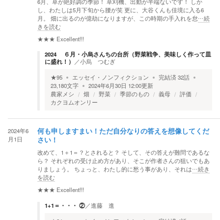
6月、草が絶好調の季節！ 草刈機、出動が半端ないです！ しか
し、わたしは5月下旬から腰が笑 更に、大谷くんも佳境に入る6
月。 畑に出るのが億劫になりますが、この時期の手入れを怠
…続
きを読む
★★★
Excellent!!!
2024 ６月・小烏さんちの台所（野菜戦争、美味しく作って皿
に盛れ！）
／
小烏 つむぎ
★
95
エッセイ・ノンフィクション
完結済
32
話
23,180
文字
2024年6月30日 12:00
更新
農家メシ
畑
野菜
季節のもの
義母
評価
カクヨムオンリー
2024年6
何も申しますまい！ただ自分なりの答えを想像してくだ
月1日
さい！
改めて、1＋1＝？とされると？ そして、その答えが難問であるな
ら？ それぞれの受け止め方があり、そこが作者さんの狙いでもあ
りましょう。 ちょっと、わたし的に愁う事があり、それは
…続き
を読む
★★★
Excellent!!!
1+1＝・・・ ②
／
進藤 進