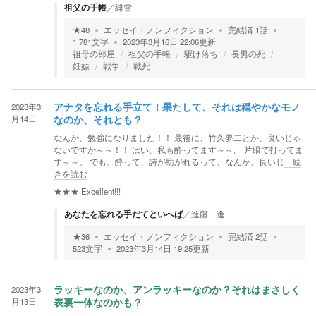
祖父の手帳
／
緋雪
★
48
エッセイ・ノンフィクション
完結済
1
話
1,781
文字
2023年3月16日 22:06
更新
祖母の部屋
祖父の手帳
駆け落ち
長男の死
妊娠
戦争
戦死
2023年3
アナタを忘れる手立て！果たして、それは穏やかなモノ
月14日
なのか、それとも？
なんか、勉強になりました！！ 最後に、竹久夢二とか、良いじゃ
ないですか～～！！ はい、私も酔ってます～～。 片眼で打ってま
す～～。 でも、酔って、詩が紡がれるって、なんか、良いじ
…続
きを読む
★★★
Excellent!!!
あなたを忘れる手だてといへば
／
進藤 進
★
36
エッセイ・ノンフィクション
完結済
2
話
523
文字
2023年3月14日 19:25
更新
2023年3
ラッキーなのか、アンラッキーなのか？それはまさしく
月13日
表裏一体なのかも？