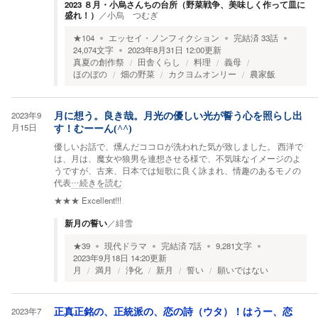
2023 ８月・小烏さんちの台所（野菜戦争、美味しく作って皿に
盛れ！）
／
小烏 つむぎ
★
104
エッセイ・ノンフィクション
完結済
33
話
24,074
文字
2023年8月31日 12:00
更新
真夏の創作祭
田舎くらし
料理
義母
ほのぼの
畑の野菜
カクヨムオンリー
農家飯
2023年9
月に想う。良き哉。月光の優しい光が誓う心を照らし出
月15日
す！むーーん(^^)
優しいお話で、燻んだココロが洗われた気が致しました。 西洋で
は、月は、魔女や狼男を連想させる様で、不気味なイメージのよ
うですが、古来、日本では短歌に良く詠まれ、情趣のあるモノの
代表
…続きを読む
★★★
Excellent!!!
新月の誓い
／
緋雪
★
39
現代ドラマ
完結済
7
話
9,281
文字
2023年9月18日 14:20
更新
月
満月
浄化
新月
誓い
願いではない
2023年7
正真正銘の、正統派の、恋の詩（ウタ）！はうー、恋