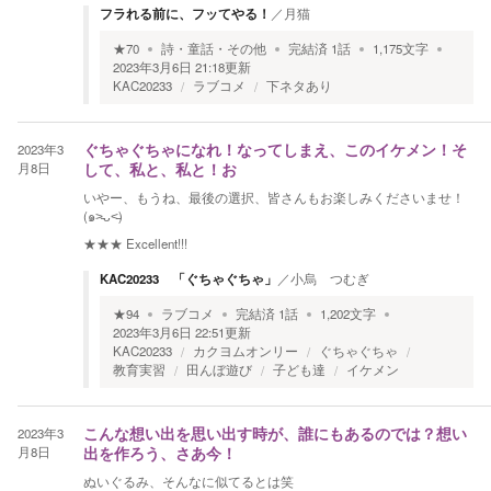
フラれる前に、フッてやる！
／
月猫
★
70
詩・童話・その他
完結済
1
話
1,175
文字
2023年3月6日 21:18
更新
KAC20233
ラブコメ
下ネタあり
2023年3
ぐちゃぐちゃになれ！なってしまえ、このイケメン！そ
月8日
して、私と、私と！お
いやー、もうね、最後の選択、皆さんもお楽しみくださいませ！
(๑˃̵ᴗ˂̵)
★★★
Excellent!!!
KAC20233 「ぐちゃぐちゃ」
／
小烏 つむぎ
★
94
ラブコメ
完結済
1
話
1,202
文字
2023年3月6日 22:51
更新
KAC20233
カクヨムオンリー
ぐちゃぐちゃ
教育実習
田んぼ遊び
子ども達
イケメン
2023年3
こんな想い出を思い出す時が、誰にもあるのでは？想い
月8日
出を作ろう、さあ今！
ぬいぐるみ、そんなに似てるとは笑