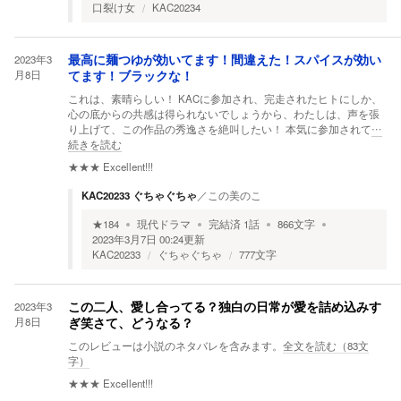
口裂け女
KAC20234
2023年3
最高に麺つゆが効いてます！間違えた！スパイスが効い
月8日
てます！ブラックな！
これは、素晴らしい！ KACに参加され、完走されたヒトにしか、
心の底からの共感は得られないでしょうから、わたしは、声を張
り上げて、この作品の秀逸さを絶叫したい！ 本気に参加されて
…
続きを読む
★★★
Excellent!!!
KAC20233 ぐちゃぐちゃ
／
この美のこ
★
184
現代ドラマ
完結済
1
話
866
文字
2023年3月7日 00:24
更新
KAC20233
ぐちゃぐちゃ
777文字
2023年3
この二人、愛し合ってる？独白の日常が愛を詰め込みす
月8日
ぎ笑さて、どうなる？
このレビューは小説のネタバレを含みます。
全文を読む（
83
文
字）
★★★
Excellent!!!