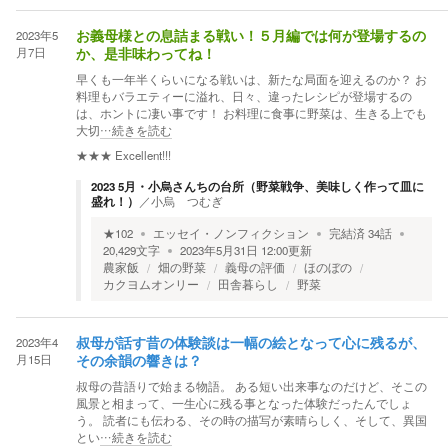
2023年5
お義母様との息詰まる戦い！５月編では何が登場するの
月7日
か、是非味わってね！
早くも一年半くらいになる戦いは、新たな局面を迎えるのか？ お
料理もバラエティーに溢れ、日々、違ったレシピが登場するの
は、ホントに凄い事です！ お料理に食事に野菜は、生きる上でも
大切
…続きを読む
★★★
Excellent!!!
2023 5月・小烏さんちの台所（野菜戦争、美味しく作って皿に
盛れ！）
／
小烏 つむぎ
★
102
エッセイ・ノンフィクション
完結済
34
話
20,429
文字
2023年5月31日 12:00
更新
農家飯
畑の野菜
義母の評価
ほのぼの
カクヨムオンリー
田舎暮らし
野菜
2023年4
叔母が話す昔の体験談は一幅の絵となって心に残るが、
月15日
その余韻の響きは？
叔母の昔語りで始まる物語。 ある短い出来事なのだけど、そこの
風景と相まって、一生心に残る事となった体験だったんでしょ
う。 読者にも伝わる、その時の描写が素晴らしく、そして、異国
とい
…続きを読む