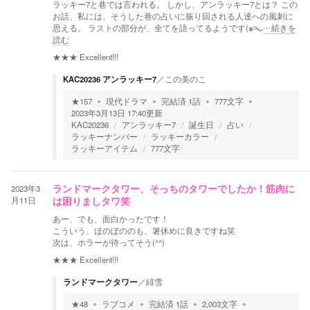
ラッキー7と巷では言われる。 しかし、アンラッキー7とは？ この
お話、私には、そうした巷の占いに振り回される人達への風刺に
思える。 ラストの部分が、全てを語ってるようです(๑˃̵ᴗ
…続きを
読む
★★★
Excellent!!!
KAC20236 アンラッキー7
／
この美のこ
★
157
現代ドラマ
完結済
1
話
777
文字
2023年3月13日 17:40
更新
KAC20236
アンラッキー7
誕生日
占い
ラッキーナンバー
ラッキーカラー
ラッキーアイテム
777文字
2023年3
ランドマークタワー、そっちのタワーでしたか！筋肉に
月11日
は困りましタワ笑
あー、でも、面白かったです！
こういう、ほのぼののも、箸休めに良きですね笑
次は、ホラーが待ってそう(^^)
★★★
Excellent!!!
ランドマークタワー
／
緋雪
★
48
ラブコメ
完結済
1
話
2,003
文字