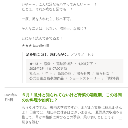
いや～～、こんな沼ならハマってみたい～～！！
たとえ、それが底なし沼でも！！
一度、足を入れたら、脱出不可。
そんな二人は、お互い、沼同士。な感じ？
とにかく読んでみてぬま！
★★★
Excellent!!!
足を地につけ、溺れもがく。
／
ソラノ ヒナ
★
143
恋愛
完結済
3
話
4,995
文字
2023年2月14日 07:00
更新
社会人
年下
高嶺の花
沼らせ男
沼らせ女
公式自主企画参加作品
ショートストーリー
円城塔賞
2023年6
６月！意外と知られてないけど野菜の端境期。この谷間
月4日
のお料理や如何に？
もう６月ですね。 梅雨の季節ですが、まだまだ食欲は枯れません
よ！ 田舎では、畑仕事に休みはございません。 夏野菜の収穫を目
指して、草が本格的に伸びるこの季節、乗り切りましょうぞ！
…
続きを読む