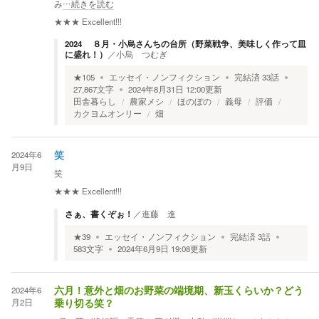
み
…続きを読む
★★★
Excellent!!!
2024 ８月・小烏さんちの台所（野菜戦争、美味しく作って皿
に盛れ！）
／
小烏 つむぎ
★
105
エッセイ・ノンフィクション
完結済
33
話
27,867
文字
2024年8月31日 12:00
更新
田舎暮らし
農家メシ
ほのぼの
義母
評価
カクヨムオンリー
畑
2024年6
笑
月9日
笑
★★★
Excellent!!!
さぁ、書くぞぉ！
／
進藤 進
★
39
エッセイ・ノンフィクション
完結済
3
話
583
文字
2024年6月9日 19:08
更新
2024年6
六月！意外と畑のお野菜の端境期、新玉くらいか？どう
月2日
乗り切る笑？