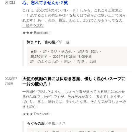
月12日
心、忘れてませんか？笑
これは、恋心の詩のオンパレード！ しかも、これこそ正統派だ
ー！ 恋することの肯定を様々な切り口で高らかに歌い上げておら
れます！ あー、恋心、最近、わたし、忘れてたかも？ってな人、
…続きを読む
★★★
Excellent!!!
気まぐれ 言の葉
／
平 遊
★
54
詩・童話・その他
完結済
150
話
35,370
文字
2024年6月26日 18:00
更新
詩 のようなもの
想い
希望
恋愛
2023年7
天使の笑顔の裏には仄暗き悪魔、優しく温かいスープに
月9日
一片の鷹の爪！
一言紹介で記したような、ちょっと毒が盛ってある感じに思わせ
る作品群でした(^^) ですが、それぞれが深く、考えてしまうモノ
ばかり。 毒も、味わえば、肥やしとなる、そんな気が致しま
…続
きを読む
★★★
Excellent!!!
もぐらの泪
／
星都ハナス