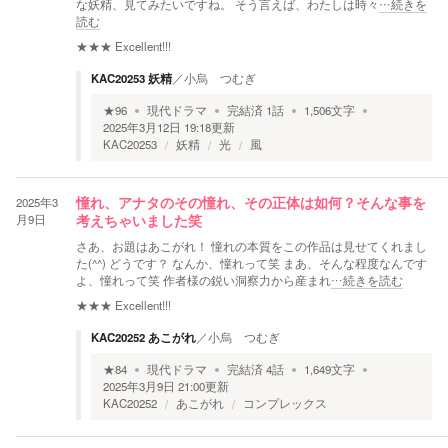
な妖精、見てみたいですね。 そう言えば、わたしは時々
…続きを
読む
★★★
Excellent!!!
KAC20253 妖精
／
小烏 つむぎ
★
96
現代ドラマ
完結済
1
話
1,506
文字
2025年3月12日 19:18
更新
KAC20253
妖精
光
風
2025年3
憧れ、アナタのその憧れ、その正体は如何？そんな事を
月9日
考えちゃいました笑
さあ、お題はあこがれ！ 憧れの本質をこの作品は見せてくれまし
た(^^) どうです？ なんか、憧れって笑 まあ、そんな程度なんです
よ、憧れって笑 作者様の鋭い洞察力から産まれ
…続きを読む
★★★
Excellent!!!
KAC20252 あこがれ
／
小烏 つむぎ
★
84
現代ドラマ
完結済
4
話
1,649
文字
2025年3月9日 21:00
更新
KAC20252
あこがれ
コンプレックス