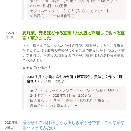
★
141
詩・童話・その他
完結済
4
話
506
文字
2023年6月6日 10:44
更新
カクヨムオンリー
知る人ぞ知る
もぐらの泪
短歌部門
二十首連作部門
2023年7
夏野菜、売るほど作る宣言！死ぬほど料理して食べる宣
月1日
言！頂きました！
さあ、梅雨までは、なんとか耐え忍び、梅雨が明けると、夏野菜
がボコボコ収穫出来る季節がもうそこまで来ました！ 今コレを書
いてる時は、雨降りの梅雨なのですが、梅雨明けの夏野菜を夢見
て
…続きを読む
★★★
Excellent!!!
2023 ７月・小烏さんちの台所（野菜戦争、美味しく作って皿に
盛れ！）
／
小烏 つむぎ
★
121
エッセイ・ノンフィクション
完結済
33
話
24,815
文字
2023年7月31日 12:00
更新
田舎暮らし
料理
義母
ほのぼの
野菜
農家メシ
カクヨムオンリー
2023年6
沼らせ！これは正しくも正しき沼らせです！こんな沼な
月8日
らハマってみたい！