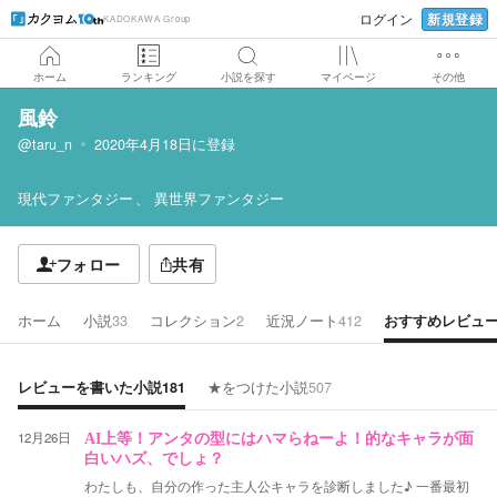
新規登録
ログイン
KADOKAWA Group
ホーム
ランキング
小説を探す
マイページ
その他
風鈴
@taru_n
2020年4月18日
に登録
現代ファンタジー
異世界ファンタジー
フォロー
共有
ホーム
小説
33
コレクション
2
近況ノート
412
おすすめレビュ
レビューを書いた小説
181
★をつけた小説
507
12月26日
AI上等！アンタの型にはハマらねーよ！的なキャラが面
白いハズ、でしょ？
わたしも、自分の作った主人公キャラを診断しました♪ 一番最初