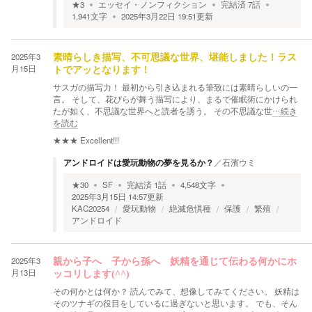
★
3
エッセイ・ノンフィクション
完結済
7
話
1,941
文字
2025年3月22日 19:51
更新
2025年3
素晴らしき描写、不可思議な世界、堪能しました！ラス
月15日
トでアッとなります！
サスガの描写力！ 最初から引き込まれる筆致には素晴らしいの一
言。 そして、花びらが舞う描写により、まるで催眠術にかけられ
たが如く、不思議な世界へと読者を誘う。 その不思議な世
…続き
を読む
★★★
Excellent!!!
アンドロイドは愛玩動物の夢を見るか？
／
石濱ウミ
★
30
SF
完結済
1
話
4,548
文字
2025年3月15日 14:57
更新
KAC20254
愛玩動物
絶滅危惧種
保護
繁殖
アンドロイド
2025年3
親から子へ 子から孫へ 妖精を通じて伝わる何かにホ
月13日
ッコリします(^^)
その何かとは何か？ 読んでみて、想像してみてください。 妖精は
そのツナギの役目をしているに過ぎないと思います。 でも、そん