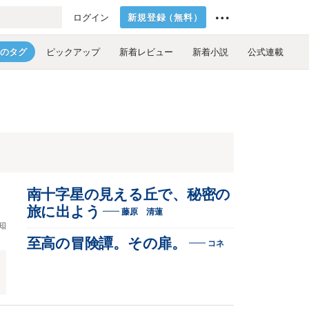
新規登録
（
無料
）
ログイン
のタグ
ピックアップ
新着レビュー
新着小説
公式連載
南十字星の見える丘で、秘密の
旅に出よう
藤原 清蓮
知
至高の冒険譚。その扉。
コネ