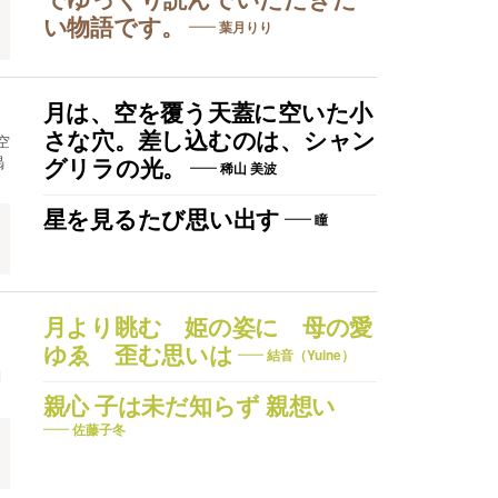
でゆっくり読んでいただきた
い物語です。
葉月りり
月は、空を覆う天蓋に空いた小
さな穴。差し込むのは、シャン
空
渇
グリラの光。
稀山 美波
星を見るたび思い出す
瞳
月より眺む 姫の姿に 母の愛
ゆゑ 歪む思いは
結音（Yuine）
問
親心 子は未だ知らず 親想い
佐藤子冬