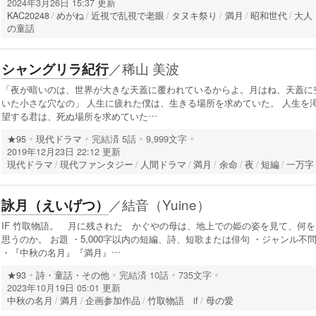
2024年3月26日 15:37 更新
KAC20248
めがね
近視で乱視で老眼
タヌキ祭り
満月
昭和世代
大人
の童話
／
稀山 美波
シャングリラ紀行
「夜が暗いのは、世界が大きな天蓋に覆われているからよ。月はね、天蓋に
いた小さな穴なの」 人生に疲れた僕は、生きる場所を求めていた。 人生を
望する君は、死ぬ場所を求めていた…
★95
現代ドラマ
完結済
5話
9,999文字
2019年12月23日 22:12 更新
現代ドラマ
現代ファンタジー
人間ドラマ
満月
余命
夜
短編
一万字
／
結音（Yuine）
詠月（えいげつ）
IF 竹取物語。 月に残された かぐやの母は、地上での姫の姿を見て、何を
思うのか。 お題 ・5,000字以内の短編、詩、短歌または俳句 ・ジャンル不
・『中秋の名月』『満月』…
★93
詩・童話・その他
完結済
10話
735文字
2023年10月19日 05:01 更新
中秋の名月
満月
企画参加作品
竹取物語 if
母の愛