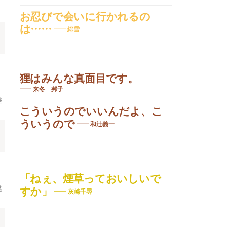
お忍びで会いに行かれるの
は……
緋雪
狸はみんな真面目です。
来冬 邦子
差
こういうのでいいんだよ、こ
ういうので
和辻義一
「ねぇ、煙草っておいしいで
感
すか」
灰崎千尋