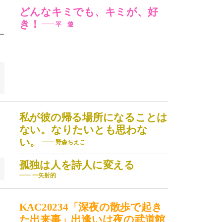
どんなキミでも、キミが、好
き！
平 遊
ー
私が彼の帰る場所になることは
ない。なりたいとも思わな
い。
野森ちえこ
孤独は人を詩人に変える
一矢射的
KAC20234「深夜の散歩で起き
た出来事」出逢いは夜の武道館