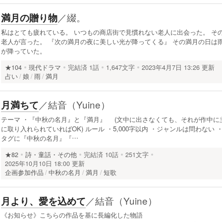
／
綴。
満月の贈り物
私はとても疲れている。 いつもの商店街で見慣れない老人に出会った。 そ
老人が言った。 『次の満月の夜に美しい光が降ってくる』 その満月の日は
が降っていた。
★104
現代ドラマ
完結済
1話
1,647文字
2023年4月7日 13:26 更新
占い
娘
雨
満月
／
結音（Yuine）
月満ちて
テーマ ・『中秋の名月』と『満月』 (文中に出さなくても、それが作中に
に取り入れられていればOK) ルール ・5,000字以内 ・ジャンルは問わない 
タグに『中秋の名月』『…
★82
詩・童話・その他
完結済
10話
251文字
2025年10月10日 18:00 更新
企画参加作品
中秋の名月
満月
短歌
／
結音（Yuine）
月より、愛を込めて
《お知らせ》こちらの作品を基に長編化した物語