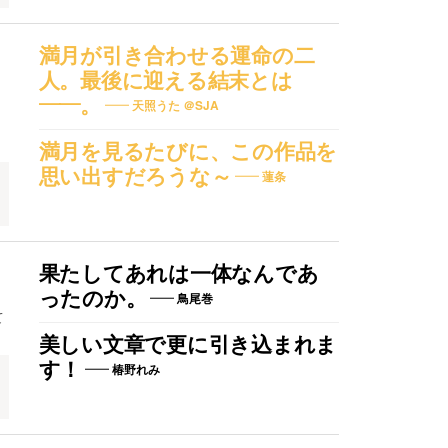
満月が引き合わせる運命の二
人。最後に迎える結末とは
――。
天照うた ＠SJA
満月を見るたびに、この作品を
思い出すだろうな～
蓮条
コ
果たしてあれは一体なんであ
ったのか。
鳥尾巻
て
美しい文章で更に引き込まれま
す！
椿野れみ