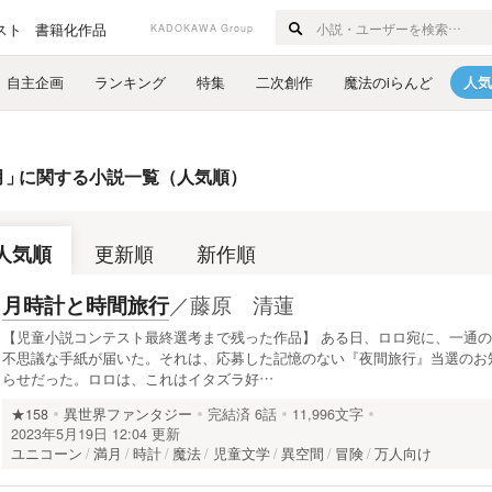
スト
書籍化作品
KADOKAWA Group
自主企画
ランキング
特集
二次創作
魔法のiらんど
人気
月
」
に関する小説一覧（人気順）
人気順
更新順
新作順
／
藤原 清蓮
月時計と時間旅行
【児童小説コンテスト最終選考まで残った作品】 ある日、ロロ宛に、一通の
不思議な手紙が届いた。それは、応募した記憶のない『夜間旅行』当選のお
らせだった。ロロは、これはイタズラ好…
★158
異世界ファンタジー
完結済
6話
11,996文字
2023年5月19日 12:04 更新
ユニコーン
満月
時計
魔法
児童文学
異空間
冒険
万人向け