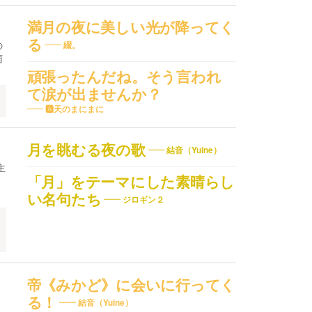
満月の夜に美しい光が降ってく
る
の
綴。
雨
頑張ったんだね。そう言われ
て涙が出ませんか？
🅰️天のまにまに
月を眺むる夜の歌
結音（Yuine）
主
・
「月」をテーマにした素晴らし
い名句たち
ジロギン２
帝《みかど》に会いに行ってく
る！
結音（Yuine）