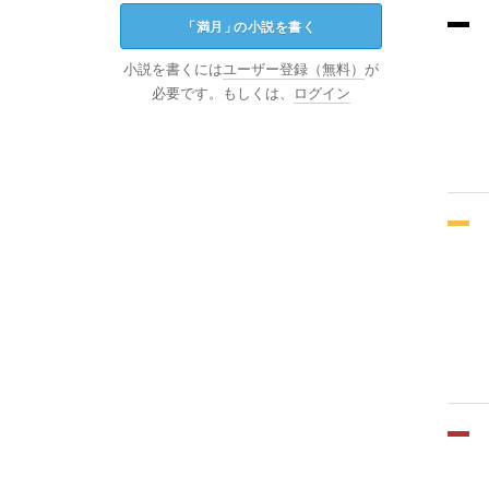
「
満月
」
の小説を書く
小説を書くには
ユーザー登録（無料）
が
必要です。もしくは、
ログイン