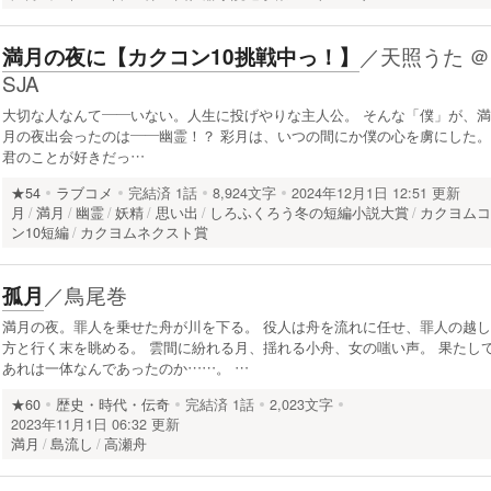
／
天照うた ＠
満月の夜に【カクコン10挑戦中っ！】
SJA
大切な人なんて――いない。人生に投げやりな主人公。 そんな「僕」が、満
月の夜出会ったのは――幽霊！？ 彩月は、いつの間にか僕の心を虜にした。
君のことが好きだっ…
★54
ラブコメ
完結済
1話
8,924文字
2024年12月1日 12:51 更新
月
満月
幽霊
妖精
思い出
しろふくろう冬の短編小説大賞
カクヨム
ン10短編
カクヨムネクスト賞
／
鳥尾巻
孤月
満月の夜。罪人を乗せた舟が川を下る。 役人は舟を流れに任せ、罪人の越し
方と行く末を眺める。 雲間に紛れる月、揺れる小舟、女の嗤い声。 果たし
あれは一体なんであったのか……。 …
★60
歴史・時代・伝奇
完結済
1話
2,023文字
2023年11月1日 06:32 更新
満月
島流し
高瀬舟