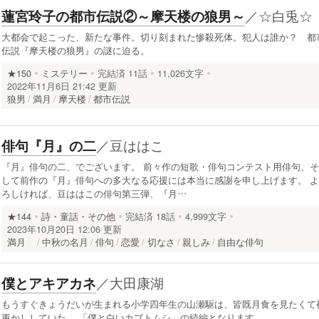
／
☆白兎☆
蓮宮玲子の都市伝説②～摩天楼の狼男～
大都会で起こった、新たな事件。切り刻まれた惨殺死体。犯人は誰か？ 都
伝説『摩天楼の狼男』の謎に迫る。
★150
ミステリー
完結済
11話
11,026文字
2022年11月6日 21:42 更新
狼男
満月
摩天楼
都市伝説
／
豆ははこ
俳句『月』の二
『月』俳句の二、でございます。 前々作の短歌・俳句コンテスト用俳句、そ
して前作の『月』俳句への多大なる応援には本当に感謝を申し上げます。 よ
ろしければ、豆ははこの俳句第三弾、『月…
★144
詩・童話・その他
完結済
18話
4,999文字
2023年10月20日 12:06 更新
満月
中秋の名月
俳句
恋愛
切なさ
親しみ
自由な俳句
／
大田康湖
僕とアキアカネ
もうすぐきょうだいが生まれる小学四年生の山瀬駆は、皆既月食を見たくて
更かししていた。 「僕と白いカブトムシ」の続編となります。