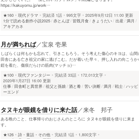
https://kakuyomu.jp/work…
★160
現代ドラマ
完結済
1話
995文字
2025年9月12日 11:00 更新
1分で読める創作小説2025
赤とんぼ
皆既月食
きょうだい
出産
満月
アキアカネ
／
宝泉 壱果
月が満ちれば
しばらくは何もかも忘れて、引きこもろう。そう考えた傷心のキヨは、山間
田舎にある亡き祖父の家に逃げこむ。だが着いた早々、押し入れの向こうか
鎧を着た、傷痕だらけの筋肉(マッチョ)…
★100
現代ファンタジー
完結済
33話
172,013文字
2020年1月27日 16:00 更新
仕事
田舎町と異世界
祖父と孫娘
酒と肴
苦い決断
満月
戦士
ハッピ
ーエンド
／
来冬 邦子
タヌキが眼鏡を借りに来た話
ある晩のこと、仕事帰りのおじさんのところに タヌキが眼鏡を借りに来ま
す。
★126
詩・童話・その他
完結済
1話
1,800文字