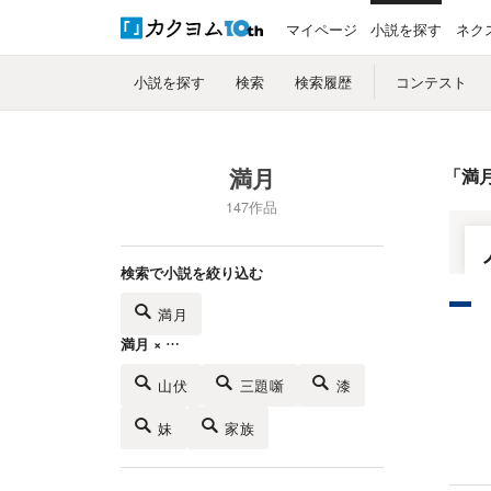
マイページ
小説を探す
ネク
小説を探す
検索
検索履歴
コンテスト
満月
「
満
147作品
検索で小説を絞り込む
満月
満月 × …
山伏
三題噺
漆
妹
家族