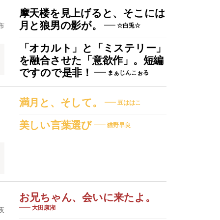
摩天楼を見上げると、そこには
月と狼男の影が。
市
☆白兎☆
「オカルト」と「ミステリー」
を融合させた「意欲作」。短編
ですので是非！
まぁじんこぉる
満月と、そして。
豆ははこ
美しい言葉選び
猫野早良
お兄ちゃん、会いに来たよ。
大田康湖
夜