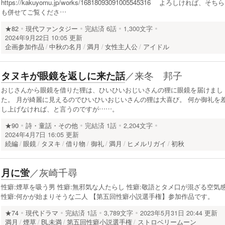
https://kakuyomu.jp/works/16818093091005545316 よろしければ、そちら
も併せてご覧くださ…
★82
現代ファンタジー
完結済
6話
1,300文字
2024年9月22日 10:05 更新
企画参加作品
中秋の名月
満月
女性主人公
アイドル
／
来冬 邦子
タヌキが眼鏡を返しに来た話
おじさんから眼鏡を借りた狸は、ひいひいおじいさんの狸に眼鏡を届けまし
た。 月が綺麗に見えるのでひいひいおじいさんの狸は大喜び。 何か御礼を
し上げなければ、と言うのですが……。
★90
詩・童話・その他
完結済
1話
2,204文字
2024年4月7日 16:05 更新
続編
眼鏡
タヌキ
借り物
御礼
満月
ヒメルリガイ
初秋
／
灰崎千尋
月に蛍
性癖:煙草を吸う男 性癖:無邪気な人たらし 性癖:敬語とタメ口が混ざる空気
性癖:何かが始まりそうな二人 【第五回性癖小説選手権】参加作品です。
★74
現代ドラマ
完結済
1話
3,789文字
2023年5月31日 20:44 更新
満月
煙草
BL未満
第五回性癖小説選手権
ストロベリームーン