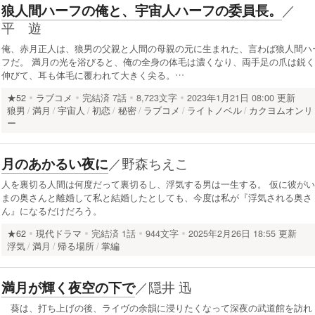
／
狼人間ハーフの俺と、宇宙人ハーフの委員長。
平 遊
俺、赤月正人は、狼男の父親と人間の母親の元に生まれた、言わば狼人間ハ
フだ。 満月の光を浴びると、俺の全身の体毛は濃くなり、両手足の爪は鋭く
伸びて、耳も体毛に覆われて大きく尖る。…
★52
ラブコメ
完結済
7話
8,723文字
2023年1月21日 08:00 更新
狼男
満月
宇宙人
初恋
秘密
ラブコメ
ライトノベル
カクヨムオンリ
ー
／
野森ちえこ
月のあかるい夜に
人を裏切る人間は何度だって裏切るし、浮気する男は一生する。 仮に彼がい
まの奥さんと離婚して私と結婚したとしても、今度は私が『浮気される奥さ
ん』になるだけだろう。
★62
現代ドラマ
完結済
1話
944文字
2025年2月26日 18:55 更新
浮気
満月
帰る場所
掌編
／
隠井 迅
満月が輝く夜空の下で
葵は、打ち上げの後、ライヴの余韻に浸りたくなって深夜の武道館を訪れ