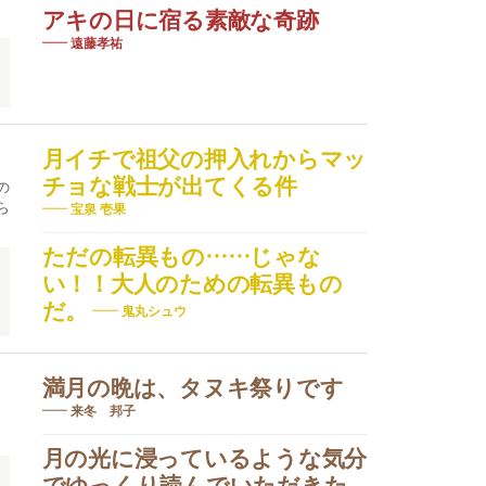
アキの日に宿る素敵な奇跡
遠藤孝祐
月イチで祖父の押入れからマッ
チョな戦士が出てくる件
の
ら
宝泉 壱果
ただの転異もの……じゃな
い！！大人のための転異もの
だ。
鬼丸シュウ
満月の晩は、タヌキ祭りです
来冬 邦子
月の光に浸っているような気分