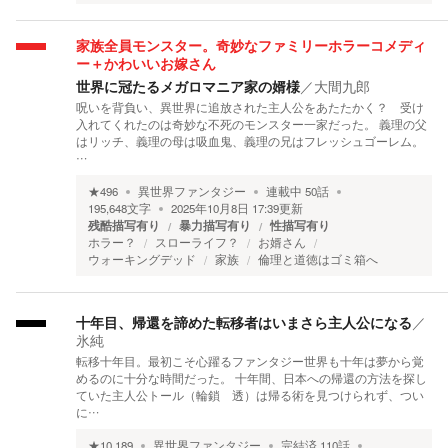
家族全員モンスター。奇妙なファミリーホラーコメディ
ー＋かわいいお嫁さん
世界に冠たるメガロマニア家の婿様
／
大間九郎
呪いを背負い、異世界に追放された主人公をあたたかく？ 受け
入れてくれたのは奇妙な不死のモンスター一家だった。 義理の父
はリッチ、義理の母は吸血鬼、義理の兄はフレッシュゴーレム。
…
★
496
異世界ファンタジー
連載中
50
話
195,648
文字
2025年10月8日 17:39
更新
残酷描写有り
暴力描写有り
性描写有り
ホラー？
スローライフ？
お婿さん
ウォーキングデッド
家族
倫理と道徳はゴミ箱へ
十年目、帰還を諦めた転移者はいまさら主人公になる
／
氷純
転移十年目。最初こそ心躍るファンタジー世界も十年は夢から覚
めるのに十分な時間だった。 十年間、日本への帰還の方法を探し
ていた主人公トール（輪鎖 透）は帰る術を見つけられず、つい
に…
★
10,189
異世界ファンタジー
完結済
110
話