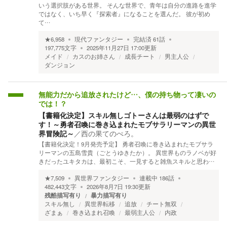
いう選択肢がある世界。 そんな世界で、青年は自分の進路を進学
ではなく、いち早く『探索者』になることを選んだ。 彼が初め
て…
★
6,958
現代ファンタジー
完結済
61
話
197,775
文字
2025年11月27日 17:00
更新
メイド
カスのお姉さん
成長チート
男主人公
ダンジョン
無能力だから追放されたけど…、僕の持ち物って凄いの
では！？
【書籍化決定】スキル無しゴトーさんは最弱のはずで
す！～勇者召喚に巻き込まれたモブサラリーマンの異世
界冒険記～
／
西の果てのぺろ。
【書籍化決定！9月発売予定】 勇者召喚に巻き込まれたモブサラ
リーマンの五島雪貴（ごとうゆきたか）。 異世界ものラノベが好
きだったユキタカは、最初こそ、一見すると雑魚スキルと思わ…
★
7,509
異世界ファンタジー
連載中
186
話
482,443
文字
2026年8月7日 19:30
更新
残酷描写有り
暴力描写有り
スキル無し
異世界転移
追放
チート無双
ざまぁ
巻き込まれ召喚
最弱主人公
内政