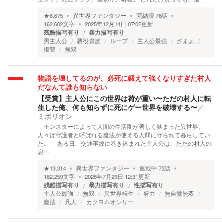
★
6,875
異世界ファンタジー
完結済
76
話
162,682
文字
2025年12月14日 07:02
更新
残酷描写有り
暴力描写有り
男主人公
悪役貴族
ループ
主人公最強
ざまぁ
復讐
無双
物語を壊してるのが、必死に鍛えて強くなりすぎた村人
だなんて誰も知らない
【受賞】主人公にこの世界は荷が重い〜ただの村人に転
生した俺、何も知らずに死にゲー世界を破壊する〜
／
ミポリオン
モンスターによって人間の生活圏が著しく狭まった異世界。
人々は守護者と呼ばれる魔法が使える人間に守られて暮らしてい
た。 ある日、交通事故に巻き込まれた主人公は、ただの村人の
息…
★
13,314
異世界ファンタジー
連載中
72
話
162,259
文字
2026年7月29日 12:31
更新
残酷描写有り
暴力描写有り
性描写有り
主人公最強
無双
異世界転生
努力
無自覚無双
魔法
凡人
カクヨムオンリー