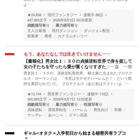
よ…
★
24,658
現代ファンタジー
連載中
86
話
487,663
文字
2026年8月2日 00:00
更新
残酷描写有り
暴力描写有り
主人公最強
現代ダンジョン
ダンジョン配信
探索者
勇者
カクヨムオンリー
もう、あなたなしでは生きていけません……
【書籍化】男女比１：３０の貞操逆転世界で身を挺して
女の子たちを守ったら愛が重くなりすぎた
／
一森 一輝
男女比１：３０の、貞操逆転異世界。 騎士家に生まれたプロテク
ルス・ガーランドは、「今世はモテモテハーレムだ！」という期
待を裏切られていた。 プロテクルス（あだ名はテクト）は、…
★
12,104
異世界ファンタジー
連載中
110
話
380,993
文字
2026年8月7日 12:03
更新
残酷描写有り
暴力描写有り
性描写有り
貞操逆転
異世界転生
ハーレム
男性向け
学園
ヤンデレ
あべこべ
ロマン武器
ギャル×オタク＝入学初日から始まる秘密共有ラブコ
メ。