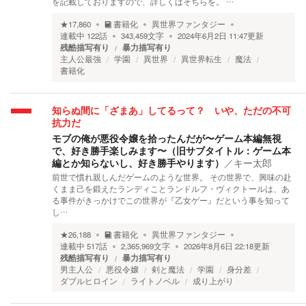
を記載しておりますので、詳しくはそちらを。 …
★
17,860
書籍化
異世界ファンタジー
連載中
122
話
343,459
文字
2024年6月2日 11:47
更新
残酷描写有り
暴力描写有り
主人公最強
学園
異世界
異世界転生
魔法
書籍化
知らぬ間に「ざまあ」してるって？ いや、ただの不可
抗力だ
モブの俺が悪役令嬢を拾ったんだが〜ゲーム本編無視
で、好き勝手楽しみます〜（旧サブタイトル：ゲーム本
編とか知らないし、好き勝手やります）
／
キー太郎
前世で慣れ親しんだゲームのような世界。 その世界で、興味の赴
くまま己を鍛えたランディことランドルフ・ヴィクトールは、あ
る事件がきっかけでこの世界が『乙女ゲー』だという事を知って
し…
★
26,188
書籍化
異世界ファンタジー
連載中
517
話
2,365,969
文字
2026年8月6日 22:18
更新
残酷描写有り
暴力描写有り
男主人公
悪役令嬢
剣と魔法
学園
身分差
ダブルヒロイン
ライトノベル
成り上がり