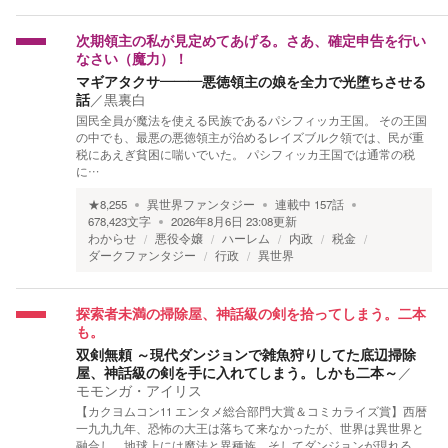
次期領主の私が見定めてあげる。さあ、確定申告を行い
なさい（魔力）！
マギアタクサ———悪徳領主の娘を全力で光堕ちさせる
話
／
黒裏白
国民全員が魔法を使える民族であるパシフィッカ王国。 その王国
の中でも、最悪の悪徳領主が治めるレイズブルク領では、民が重
税にあえぎ貧困に喘いでいた。 パシフィッカ王国では通常の税
に…
★
8,255
異世界ファンタジー
連載中
157
話
678,423
文字
2026年8月6日 23:08
更新
わからせ
悪役令嬢
ハーレム
内政
税金
ダークファンタジー
行政
異世界
探索者未満の掃除屋、神話級の剣を拾ってしまう。二本
も。
双剣無頼 ～現代ダンジョンで雑魚狩りしてた底辺掃除
屋、神話級の剣を手に入れてしまう。しかも二本～
／
モモンガ・アイリス
【カクヨムコン11 エンタメ総合部門大賞＆コミカライズ賞】西暦
一九九九年、恐怖の大王は落ちて来なかったが、世界は異世界と
融合し、地球上には魔法と異種族、そしてダンジョンが現れる