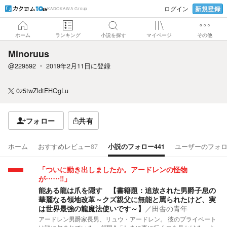
新規登録
ログイン
KADOKAWA Group
ホーム
ランキング
小説を探す
マイページ
その他
Minoruus
@229592
2019年2月11日
に登録
0z5twZldtEHQgLu
フォロー
共有
ホーム
おすすめレビュー
87
小説のフォロー
441
ユーザーのフォ
「ついに動き出しましたか。アードレンの怪物
が……‼︎」
能ある龍は爪を隠す 【書籍題：追放された男爵子息の
華麗なる領地改革～クズ親父に無能と罵られたけど、実
は世界最強の龍魔法使いです～】
／
田舎の青年
アードレン男爵家長男、リュウ・アードレン。 彼のプライベート