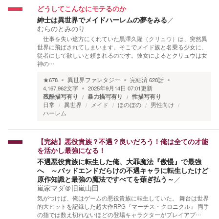
どうしてこんなにモテるのか
紳士は異世界でメイドハーレムの夢をみる
／
むらのとみのり
仕事を失い途方にくれていた黒澤久隆（クリュウ）は、突然異
世界に飛ばされてしまいます。そこでメイド族と名乗る少女に、
従者にして欲しいと頼まれるのです。彼女によるとクリュウは女
神の…
★
678
異世界ファンタジー
完結済
628
話
4,167,962
文字
2025年9月14日 07:01
更新
残酷描写有り
暴力描写有り
性描写有り
日常
異世界
メイド
ほのぼの
男性向け
ハーレム
【完結】悪役貴族？不遇？良いだろう！俺は全ての才能
を活かし最強になる！
不遇悪役貴族に転生した俺、大罪魔法『傲慢』で最強
へ ～バッドエンドだらけの不遇キャラに転生したけど
原作知識と最強の魔法ですべてを薙ぎ払う～
／
嵐家マダ＠旧嵐山田
気がつけば、俺はゲームの悪役貴族に転生していた。 舞台は世界
的大ヒットを記録した超大作RPG『マーチス・クロニクル』 両手
の指では数え切れないほどの登場キャラクターがプレイアブ…