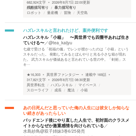
682,924
文字
2026年8月7日 22:00
更新
残酷描写有り
暴力描写有り
ロボット
量産機
冒険
天空島
ハズレスキルと言われたけど、案外便利です
ハズレスキル「小箱」 〜異世界でも四畳半あれば生き
ていける〜
／
@tea_kaijyu
七歳で受ける「祝福の儀」でレンが授かったのは「小箱」という
スキルだった。 発動してみるとぼんやりと光る小さな箱が現れ
た。 武力スキルが価値あると言われている世の中。「剣術」ス
キ…
★
16,303
異世界ファンタジー
連載中
169
話
317,821
文字
2026年8月7日 08:30
更新
異世界転生
ハズレスキル
マイペース
スローライフ
成長
魔法
小箱
あの日死んだと思っていた俺の人生には彼女しか知らな
い続きがあったらしい
バッドエンド後にやり直した人生で、初対面のクラスメ
イトからなぜか激重感情を向けられている
／
水島紗鳥@双子姉妹3巻6/25発売