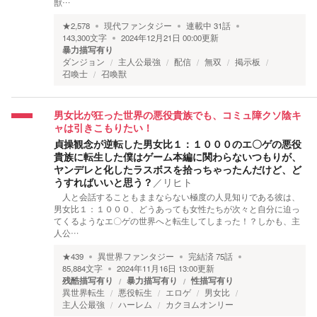
獣…
★
2,578
現代ファンタジー
連載中
31
話
143,300
文字
2024年12月21日 00:00
更新
暴力描写有り
ダンジョン
主人公最強
配信
無双
掲示板
召喚士
召喚獣
男女比が狂った世界の悪役貴族でも、コミュ障クソ陰キ
ャは引きこもりたい！
貞操観念が逆転した男女比１：１０００のエ〇ゲの悪役
貴族に転生した僕はゲーム本編に関わらないつもりが、
ヤンデレと化したラスボスを拾っちゃったんだけど、ど
うすればいいと思う？
／
リヒト
人と会話することもままならない極度の人見知りである彼は、
男女比１：１０００、どうあっても女性たちが次々と自分に迫っ
てくるようなエ〇ゲの世界へと転生してしまった！？しかも、主
人公…
★
439
異世界ファンタジー
完結済
75
話
85,884
文字
2024年11月16日 13:00
更新
残酷描写有り
暴力描写有り
性描写有り
異世界転生
悪役転生
エロゲ
男女比
主人公最強
ハーレム
カクヨムオンリー