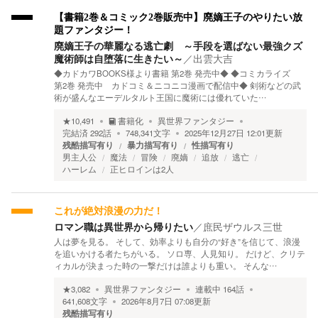
【書籍2巻＆コミック2巻販売中】廃嫡王子のやりたい放
題ファンタジー！
廃嫡王子の華麗なる逃亡劇 ～手段を選ばない最強クズ
魔術師は自堕落に生きたい～
／
出雲大吉
◆カドカワBOOKS様より書籍 第2巻 発売中◆ ◆コミカライズ
第2巻 発売中 カドコミ＆ニコニコ漫画で配信中◆ 剣術などの武
術が盛んなエーデルタルト王国に魔術には優れていた…
★
10,491
書籍化
異世界ファンタジー
完結済
292
話
748,341
文字
2025年12月27日 12:01
更新
残酷描写有り
暴力描写有り
性描写有り
男主人公
魔法
冒険
廃嫡
追放
逃亡
ハーレム
正ヒロインは2人
これが絶対浪漫の力だ！
ロマン職は異世界から帰りたい
／
庶民ザウルス三世
人は夢を見る。 そして、効率よりも自分の“好き”を信じて、浪漫
を追いかける者たちがいる。 ソロ専、人見知り。 だけど、クリテ
ィカルが決まった時の一撃だけは誰よりも重い。 そんな…
★
3,082
異世界ファンタジー
連載中
164
話
641,608
文字
2026年8月7日 07:08
更新
残酷描写有り