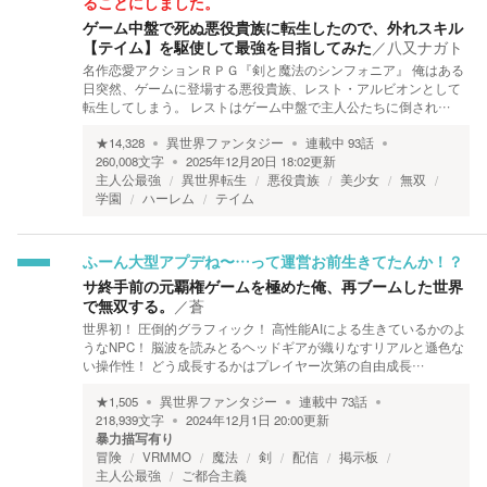
ることにしました。
ゲーム中盤で死ぬ悪役貴族に転生したので、外れスキル
【テイム】を駆使して最強を目指してみた
／
八又ナガト
名作恋愛アクションＲＰＧ『剣と魔法のシンフォニア』 俺はある
日突然、ゲームに登場する悪役貴族、レスト・アルビオンとして
転生してしまう。 レストはゲーム中盤で主人公たちに倒され…
★
14,328
異世界ファンタジー
連載中
93
話
260,008
文字
2025年12月20日 18:02
更新
主人公最強
異世界転生
悪役貴族
美少女
無双
学園
ハーレム
テイム
ふーん大型アプデね〜…って運営お前生きてたんか！？
サ終手前の元覇権ゲームを極めた俺、再ブームした世界
で無双する。
／
蒼
世界初！ 圧倒的グラフィック！ 高性能AIによる生きているかのよ
うなNPC！ 脳波を読みとるヘッドギアが織りなすリアルと遜色な
い操作性！ どう成長するかはプレイヤー次第の自由成長…
★
1,505
異世界ファンタジー
連載中
73
話
218,939
文字
2024年12月1日 20:00
更新
暴力描写有り
冒険
VRMMO
魔法
剣
配信
掲示板
主人公最強
ご都合主義