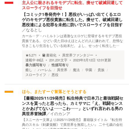
主人公に殺されるキモデブに転生、痩せて破滅回避して
スローライフを目指せ
【コミック1巻発売中！】悪役がいっぱい出てくるエロ
ゲのキモデブ悪役貴族に転生した。痩せて、破滅回避し
悪役達による犯罪を未然に防いでスローライフを目指す
／
なるとし
カール・デ・ハミルトンは過激なエロゲに登場するキモデブ悪役
貴族である。 ひどい見た目ゆえほとんどの人に嫌われて、怠惰な
引きこもり生活をしている始末だ。 よし、せっかく転生した…
★
5,271
書籍化
異世界ファンタジー
連載中
69
話
231,231
文字
2023年3月12日 12:01
更新
暴力描写有り
性描写有り
癒し
ハーレム
異世界
魔法
学園
貴族
スローライフ
悪役
ほら、またすーぐ首落とそうとする
【書籍2025/11/29発売】転生特典で日本刀と最強戦闘セ
ンスを貰ったと思ったら、カミサマに「え、戦闘センス
とかあげてないよ……こわ……」といずれ言われる男の
異世界冒険譚
／
イのカンア
【スニーカー文庫より2025/11/29発売】 書籍版タイトル 『転生特
典のスキル《剣豪覚醒》で異世界を無双したい』 二十七歳の会社