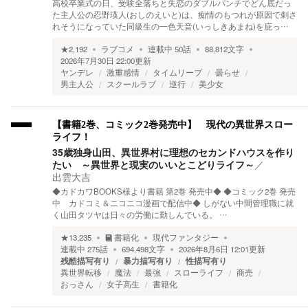
高校卒業式の日、受験全落ちと失恋のダブルパンチでどん底だっ
た主人公の忍野瑛人(おしのえいと)は、痴情のもつれが原因で刺さ
れそうになっていた同級生の一色天音(いっしきあまね)を庇っ…
★
2,192
ラブコメ
連載中
50
話
88,812
文字
2026年7月30日 22:00
更新
ヤンデレ
激重感情
タイムリープ
曇らせ
男主人公
スクールラブ
逆行
美少女
【書籍2巻、コミック2巻発売中】 現代の異世界スロー
ライフ！
35歳独身山田、異世界村に理想のセカンドハウスを作り
たい ～異世界と現実のいいとこどりライフ～
／
出雲大吉
◆カドカワBOOKS様より書籍 第2巻 発売中◆ ◆コミック2巻 発売
中 カドコミ＆ニコニコ漫画で配信中◆ しがない中間管理職に就
く山田タツヤは日々の労働に勤しんでいる。 …
★
13,235
書籍化
現代ファンタジー
連載中
275
話
694,498
文字
2026年8月6日 12:01
更新
残酷描写有り
暴力描写有り
性描写有り
異世界転移
魔法
最強
スローライフ
商売
おっさん
女子高生
書籍化