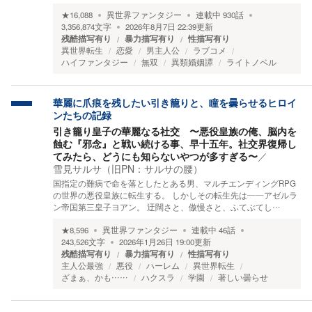
★
16,088
異世界ファンタジー
連載中
930
話
3,356,874
文字
2026年8月7日 22:39
更新
残酷描写有り
暴力描写有り
性描写有り
異世界転生
恋愛
男主人公
ラブコメ
ハイファンタジー
無双
異類婚姻譚
ライトノベル
華麗に爪痕を残したい引き籠りと、瞳を曇らせるヒロイ
ンたちの記録
引き籠り皇子の華麗なる社交 〜悪役皇族の俺、脳内を
蝕む『邪念』と戦い続ける事、早十五年。社交界復帰し
てみたら、どうにも知らないやつが多すぎる〜
／
雪見サルサ（旧PN：サルサの腰）
国指定の難病で命を落としたとある男、マルチエンディングRPG
の世界の悪役皇族に転生する。 しかしその転生先は――アゼルラ
ン帝国第三皇子ヨアン。 迂闊さと、傲慢さと、ふてぶてし…
★
8,596
異世界ファンタジー
連載中
46
話
243,526
文字
2026年1月26日 19:00
更新
残酷描写有り
暴力描写有り
性描写有り
主人公最強
悪役
ハーレム
異世界転生
ざまぁ、かも……
ハクスラ
学園
著しい曇らせ