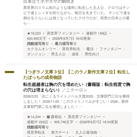
出来立てホヤホヤの鯛焼き
異世界のスラム街のような場所に転生した主人公、クロウはチン
ピラ達とシノギを削りながら、毎日を生きていた。 チンピラ達を
倒せるぐらいには強くなっていたクロウだが、前世の日本との暮
ら…
★
18,223
異世界ファンタジー
連載中
149
話
500,455
文字
2026年8月7日 18:00
更新
残酷描写有り
暴力描写有り
カクヨムオンリー
異世界転生
魔法
ファンタジー
ダンジョン
男主人公
成長
男性向け
【つぎラノ文庫３位】【このラノ新作文庫２位】転生し
たぼっちの成長物語
転生超越者は胸の穴を埋めたい（書籍版：転生程度で胸
の穴は埋まらない）
／
ニテーロン
2026/2/23「次にくるライトノベル大賞2025」文庫部門三位を獲得
しました！ 2025/11/25「このライトノベルがすごい！2026」新作
文庫部門第二位を獲得しました！ …
★
14,244
書籍化
異世界ファンタジー
連載中
224
話
905,746
文字
2026年8月7日 18:04
更新
残酷描写有り
異世界転生
努力チート
主人公最強格