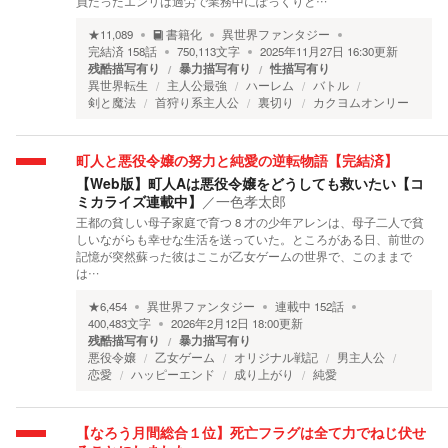
員だったエンリは過労で業務中にぽっくりと…
★
11,089
書籍化
異世界ファンタジー
完結済
158
話
750,113
文字
2025年11月27日 16:30
更新
残酷描写有り
暴力描写有り
性描写有り
異世界転生
主人公最強
ハーレム
バトル
剣と魔法
首狩り系主人公
裏切り
カクヨムオンリー
町人と悪役令嬢の努力と純愛の逆転物語【完結済】
【Web版】町人Aは悪役令嬢をどうしても救いたい【コ
ミカライズ連載中】
／
一色孝太郎
王都の貧しい母子家庭で育つ 8 才の少年アレンは、母子二人で貧
しいながらも幸せな生活を送っていた。ところがある日、前世の
記憶が突然蘇った彼はここが乙女ゲームの世界で、このままで
は…
★
6,454
異世界ファンタジー
連載中
152
話
400,483
文字
2026年2月12日 18:00
更新
残酷描写有り
暴力描写有り
悪役令嬢
乙女ゲーム
オリジナル戦記
男主人公
恋愛
ハッピーエンド
成り上がり
純愛
【なろう月間総合１位】死亡フラグは全て力でねじ伏せ