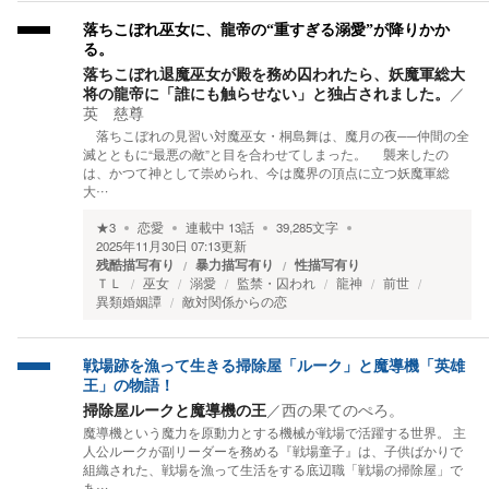
落ちこぼれ巫女に、龍帝の“重すぎる溺愛”が降りかか
る。
落ちこぼれ退魔巫女が殿を務め囚われたら、妖魔軍総大
将の龍帝に「誰にも触らせない」と独占されました。
／
英 慈尊
落ちこぼれの見習い対魔巫女・桐島舞は、魔月の夜──仲間の全
滅とともに“最悪の敵”と目を合わせてしまった。 襲来したの
は、かつて神として崇められ、今は魔界の頂点に立つ妖魔軍総
大…
★
3
恋愛
連載中
13
話
39,285
文字
2025年11月30日 07:13
更新
残酷描写有り
暴力描写有り
性描写有り
ＴＬ
巫女
溺愛
監禁・囚われ
龍神
前世
異類婚姻譚
敵対関係からの恋
戦場跡を漁って生きる掃除屋「ルーク」と魔導機「英雄
王」の物語！
掃除屋ルークと魔導機の王
／
西の果てのぺろ。
魔導機という魔力を原動力とする機械が戦場で活躍する世界。 主
人公ルークが副リーダーを務める『戦場童子』は、子供ばかりで
組織された、戦場を漁って生活をする底辺職「戦場の掃除屋」で
あ…