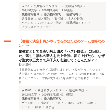
★
510
異世界ファンタジー
完結済
161
話
609,497
文字
2026年2月6日 19:04
更新
残酷描写有り
暴力描写有り
性描写有り
悪役貴族
剣と魔法
政治戦
主人公最強
ハーレム
バッドエンド回避
激重感情メイド
ノブレスオブリージュ
【書籍化決定】俺がやってるのはただのゲーム攻略なの
に……
鬼教官として名高い騎士団の「ハズレ師匠」に転生し
た。落ちこぼれの新人を史上最強に育て上げたら、なぜ
か聖女や王女まで弟子入り志願してくるんだが？
／
長尾隆生
【書籍化＆コミカライズ決定しました。ありがとうございます】
過労死した俺が転生したのは、やりこんだRPGの嫌われ者モブ教
官「カイエン」。才能のない新人を潰すことで有名な「ハズレ
師…
★
15,881
異世界ファンタジー
連載中
88
話
260,983
文字
2026年6月2日 07:11
更新
残酷描写有り
暴力描写有り
ゲーム転生
鬼教官
下克上
落ちこぼれ
攻略
チート
師弟
ざまぁ