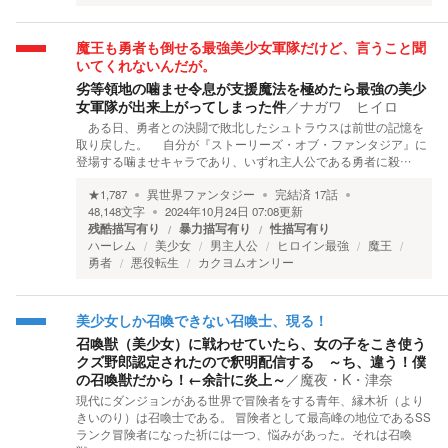
魔王も勇者も倒せる最強美少女軍隊だけど、言うこと聞
いてくれないんだが。
劣等領地の噛ませ令息が支援魔法を極めたら最強の美少
女軍隊が出来上がってしまった件
／
ナガワ ヒイロ
ある日、勇者との決闘で敗北したシュトラウスは前世の記憶を
取り戻した。 自分が『ストーリーズ・オブ・ファンタジア』に
登場する噛ませキャラであり、いずれ主人公である勇者に殺…
★
1,787
異世界ファンタジー
完結済
17
話
48,148
文字
2024年10月24日 07:08
更新
残酷描写有り
暴力描写有り
性描写有り
ハーレム
美少女
男主人公
ヒロイン最強
魔王
勇者
悪役転生
カクヨムオンリー
美少女しか召喚できない召喚士、現る！
召喚獣（美少女）に戦わせていたら、女の子をこき使う
クズ野郎認定されたので釈明配信する ～ち、違う！僕
の召喚獣だから！←余計に炎上～
／
魔夜・K・津奈
現代にダンジョンがある世界で冒険者をする青年、縁木祈（より
きいのり）は召喚士である。 冒険者として最高峰の地位であるSS
ランク冒険者になった祈には一つ、悩みがあった。それは召喚