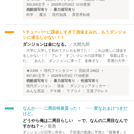
333,505
文字
2022年2月25日 12:00
更新
残酷描写有り
暴力描写有り
科学
魔法
現代知識
異世界転移
Vチューバーに課金しすぎて借金まみれ、もうダンジョ
ンに潜るしかない！！
ダンジョンは金になる。
／
大間九郎
大学に入学して初めてクレカを持てた！ これは推しに課金す
るしかない！！ アレ？ すごいクレカの請求額？ 母親は言っ
た。 「あんた、ダンジョンに潜って、金稼ぎな」 普通の大学…
★
3,636
現代ファンタジー
完結済
246
話
937,901
文字
2026年6月9日 17:09
更新
残酷描写有り
暴力描写有り
性描写有り
現代ダンジョン
借金
ダンジョンアタッカー
みんな底辺
デキ婚
ラブコメ
王道プロレス
なんか……二周目特典貰った！ ……変なおまけつきだ
けど。
どうやら俺は二周目らしい ～で、なんの二周目なんで
すかね？～
／
藍敦
ダンジョンが日常に存在し、子供達の進路に平然と『探索者』と