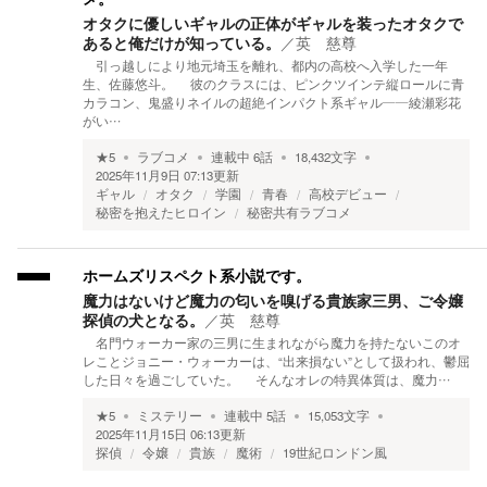
オタクに優しいギャルの正体がギャルを装ったオタクで
あると俺だけが知っている。
／
英 慈尊
引っ越しにより地元埼玉を離れ、都内の高校へ入学した一年
生、佐藤悠斗。 彼のクラスには、ピンクツインテ縦ロールに青
カラコン、鬼盛りネイルの超絶インパクト系ギャル――綾瀬彩花
がい…
★
5
ラブコメ
連載中
6
話
18,432
文字
2025年11月9日 07:13
更新
ギャル
オタク
学園
青春
高校デビュー
秘密を抱えたヒロイン
秘密共有ラブコメ
ホームズリスペクト系小説です。
魔力はないけど魔力の匂いを嗅げる貴族家三男、ご令嬢
探偵の犬となる。
／
英 慈尊
名門ウォーカー家の三男に生まれながら魔力を持たないこのオ
レことジョニー・ウォーカーは、“出来損ない”として扱われ、鬱屈
した日々を過ごしていた。 そんなオレの特異体質は、魔力…
★
5
ミステリー
連載中
5
話
15,053
文字
2025年11月15日 06:13
更新
探偵
令嬢
貴族
魔術
19世紀ロンドン風