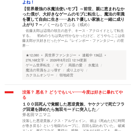
よね！
【世界最強の水魔法使いモブ】～前世、親に恵まれなか
った僕が、大好きなゲームのモブに転生し、魔法の常識
を覆して自由に生き……あれ？優しい家族と一緒に成り
上がり？～
／
くーねるでぶる（戒め）
佐藤太郎は辺境の領主の息子、キース・アクロイドとして転生
する。 初めのうちは気が付かなかったけど、どうやらここは佐
藤太郎が大好きだったゲーム『レインボー・ファンタジー』の世
界…
★
12,080
異世界ファンタジー
連載中
136
話
276,168
文字
2026年8月2日 12:14
更新
ゲーム世界転生
モブ
両親の愛
水魔法
魔法の常識をぶっ壊す
成り上がり
カクヨムオンリー
領地経営
没落？ 悪名？ どうでもいい――今度は好きに暴れてや
る
１００回死んで覚醒した悪逆貴族、ヤケクソで死亡フラ
グ回避を諦めたら無双モードに突入した
／
斧名田マニマニ
没落した悪逆貴族ノクス・アルヴェイン。 彼は《死ぬたびに時間
が巻き戻る》という地獄のループに、百回も囚われていた。 破滅
エンド。死亡フラグ。裏切り。暗殺。 どれだけ抗っても、最…