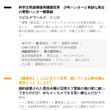
科学文明崩壊後再構築世界 少年ハンターと奇妙な美女
の東部ハンター稼業録
リビルドワールド
／
非公開
＊電撃《新文芸》スタートアップコンテストの大賞を受賞いたし
ました。 綾村切人様によるコミカライズも連載中です。 皆々
様の応援誠にありがとう御座います。今後とも宜しく御願いい
た…
★
9,787
書籍化
SF
連載中
296
話
2,980,109
文字
2021年8月17日 00:00
更新
残酷描写有り
暴力描写有り
近未来風異世界
男主人公
サイバーパンク
科学文明崩壊後再構築
アクション
成り上がり
三人称
書籍化/コミカライズ
【書籍化】ここは乙女ゲー世界、嫁いでくる公爵令嬢は
悪役だった【します】
婚約破棄された悪役令嬢が辺境モブ貴族の俺の家に嫁い
できたのだが、めちゃくちゃできる良い嫁なんだが？
／
tera
＝＝ご報告と注意事項＝＝ 書籍化しました！ 2024年3月5日発売
です！ 2024年6月5日に2巻発売！ 近況ボードに書影と公式ページ