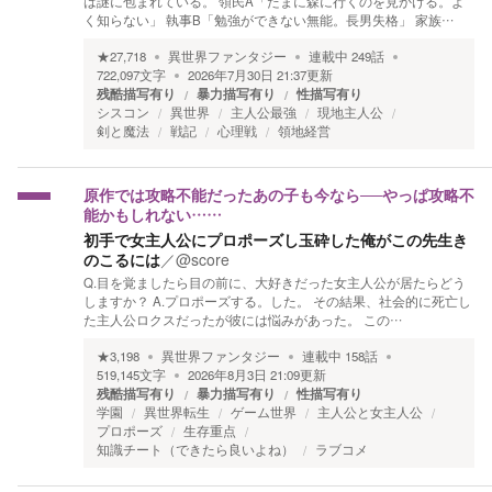
は謎に包まれている。 領民A「たまに森に行くのを見かける。よ
く知らない」 執事B「勉強ができない無能。長男失格」 家族…
★
27,718
異世界ファンタジー
連載中
249
話
722,097
文字
2026年7月30日 21:37
更新
残酷描写有り
暴力描写有り
性描写有り
シスコン
異世界
主人公最強
現地主人公
剣と魔法
戦記
心理戦
領地経営
原作では攻略不能だったあの子も今なら──やっぱ攻略不
能かもしれない……
初手で女主人公にプロポーズし玉砕した俺がこの先生き
のこるには
／
@score
Q.目を覚ましたら目の前に、大好きだった女主人公が居たらどう
しますか？ A.プロポーズする。した。 その結果、社会的に死亡し
た主人公ロクスだったが彼には悩みがあった。 この…
★
3,198
異世界ファンタジー
連載中
158
話
519,145
文字
2026年8月3日 21:09
更新
残酷描写有り
暴力描写有り
性描写有り
学園
異世界転生
ゲーム世界
主人公と女主人公
プロポーズ
生存重点
知識チート（できたら良いよね）
ラブコメ