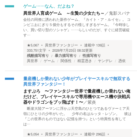
ゲーム……なん、だよね？
異世界人育成ゲーム ～生贄の少女たち～
／
鬼影スパナ
会社の同僚に誘われた新作ゲーム、『カイト・ア・ルイセ』。 コ
ンビニおにぎり５個分もするその怪しすぎるゲーム。『今時珍し
い、買い切り型のソシャゲ』……らしいのだが、すぐに経営破綻
す…
★
5,067
異世界ファンタジー
連載中
139
話
333,751
文字
2026年7月23日 08:32
更新
残酷描写有り
暴力描写有り
性描写有り
異世界
ゲーム
関係性
精霊憑き
ヤンデレ
憑依
量産機しか乗れない少年がプレイヤースキルで無双する
異世界ファンタジー！
ますぷろ 〜ファンタジー世界で量産機しか乗れない俺
だけど、プレイヤースキルで専用機やエース機や決戦兵
器やドラゴンをブッ飛ばす！〜
／
紫炎
断崖大陸アーマンに浮かぶ天空島のひとつであるヴァーミア天
領にひとりの少年がいた。 少年の名はルッタ・レゾン。 彼は
『この世界のものではない記憶を持つ』という特異性を有して
は…
★
5,054
異世界ファンタジー
連載中
296
話