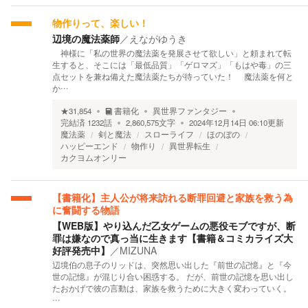
物作りって、楽しい！
辺境の魔法薬師
／
えながゆうき
神様に「私の世界の魔法薬を発展させて欲しい」と頼まれて転
生すると、そこには「最低品質」「ゲロマズ」「もはや毒」の三
点セットを兼ね備えた魔法薬たちが待っていた！ 魔法薬を何と
か…
★
31,854
書籍化
異世界ファンタジー
完結済
1232
話
2,860,575
文字
2024年12月14日 06:10
更新
魔法薬
剣と魔法
スローライフ
ほのぼの
ハッピーエンド
物作り
異世界転生
カクヨムオンリー
【書籍化】主人公が将来訪れる断罪回避と家族を救う為
に奮闘する物語
【WEB版】やり込んだ乙女ゲームの悪役モブですが、断
罪は嫌なので真っ当に生きます【書籍＆コミカライズ大
好評発売中】
／
MIZUNA
辺境伯の息子のリッドは、突然思い出した『前世の記憶』と『今
世の記憶』が混じり合い困惑する。 だが、前世の記憶を思い出し
たおかげで彼の言動は、家族を救うために大きく変わっていく。
…