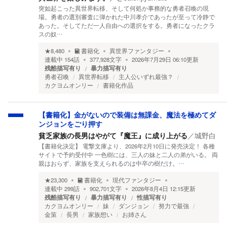
突如起こった異世界転移、そして何処か事務的な勇者召喚の現
場。勇者の選別審査に弾かれた中川孝介であったが至って冷静で
あった。そしてただ一人自由への選択をする。勇者になったクラ
スの奴…
★
8,480
書籍化
異世界ファンタジー
連載中
154
話
377,928
文字
2026年7月29日 06:10
更新
残酷描写有り
暴力描写有り
勇者召喚
異世界転移
主人公いずれ最強？
カクヨムオンリー
書籍化作品
【書籍化】金がないので装備は無課金、魔法を極めてダ
ンジョンをごり押す
貧乏家族の長男はやがて『魔王』に成り上がる
／
城野白
【書籍化決定】 電撃文庫より、2026年2月10日に発売決定！ 各種
サイトで予約受付中 一色樹には、三人の妹と二人の弟がいる。 両
親はおらず、家族を支えられるのは中卒の樹だけ。…
★
23,300
書籍化
現代ファンタジー
連載中
299
話
902,701
文字
2026年8月4日 12:15
更新
残酷描写有り
暴力描写有り
性描写有り
カクヨムオンリー
妹
ダンジョン
努力で最強
金策
長男
家族想い
お姉さん