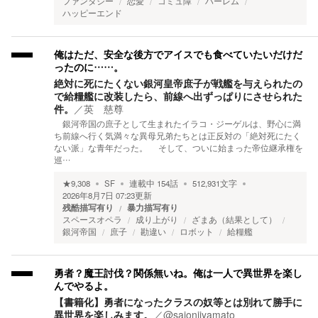
ファンタジー
恋愛
コミュ障
ハーレム
ハッピーエンド
俺はただ、安全な後方でアイスでも食べていたいだけだ
ったのに……。
絶対に死にたくない銀河皇帝庶子が戦艦を与えられたの
で給糧艦に改装したら、前線へ出ずっぱりにさせられた
件。
／
英 慈尊
銀河帝国の庶子として生まれたイラコ・ジーゲルは、野心に満
ち前線へ行く気満々な異母兄弟たちとは正反対の「絶対死にたく
ない派」な青年だった。 そして、ついに始まった帝位継承権を
巡…
★
9,308
SF
連載中
154
話
512,931
文字
2026年8月7日 07:23
更新
残酷描写有り
暴力描写有り
スペースオペラ
成り上がり
ざまあ（結果として）
銀河帝国
庶子
勘違い
ロボット
給糧艦
勇者？魔王討伐？関係無いね。俺は一人で異世界を楽し
んでやるよ。
【書籍化】勇者になったクラスの奴等とは別れて勝手に
異世界を楽しみます。
／
@saionjiyamato