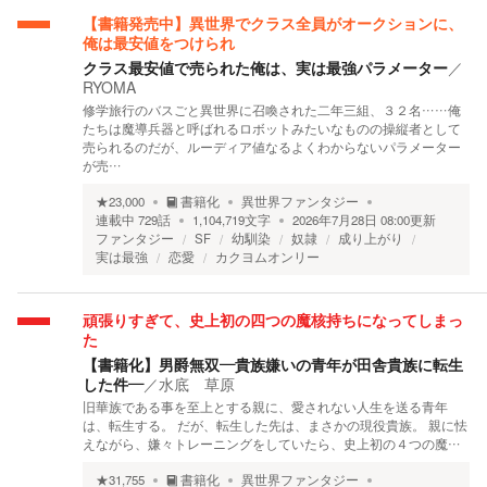
【書籍発売中】異世界でクラス全員がオークションに、
俺は最安値をつけられ
クラス最安値で売られた俺は、実は最強パラメーター
／
RYOMA
修学旅行のバスごと異世界に召喚された二年三組、３２名……俺
たちは魔導兵器と呼ばれるロボットみたいなものの操縦者として
売られるのだが、ルーディア値なるよくわからないパラメーター
が売…
★
23,000
書籍化
異世界ファンタジー
連載中
729
話
1,104,719
文字
2026年7月28日 08:00
更新
ファンタジー
SF
幼馴染
奴隷
成り上がり
実は最強
恋愛
カクヨムオンリー
頑張りすぎて、史上初の四つの魔核持ちになってしまっ
た
【書籍化】男爵無双―貴族嫌いの青年が田舎貴族に転生
した件―
／
水底 草原
旧華族である事を至上とする親に、愛されない人生を送る青年
は、転生する。 だが、転生した先は、まさかの現役貴族。 親に怯
えながら、嫌々トレーニングをしていたら、史上初の４つの魔…
★
31,755
書籍化
異世界ファンタジー