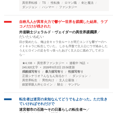
異世界転移
TS
性転換
ロマン職
剣と魔法
ダンジョン
ハンマー
ファンタジー
自称凡人が異常火力で鬱ゲー世界を蹂躙した結果、ラブ
コメだけが残された
外道騎士ジェラルド・ヴェイダーの異世界蹂躙譚
／
だいたいねむい
目が覚めたら、俺は全キャラ全ルートが死亡エンドな鬱ゲーのヘ
イトキャラに転生していた。 しかも序盤で主人公にウザ絡みした
うえヒロインの足を引っ張ったあげく主人公に舐めプしてボコ
ら…
★
4,108
異世界ファンタジー
連載中
76
話
245,920
文字
2026年8月2日 23:56
更新
残酷描写有り
暴力描写有り
性描写有り
正規シナリオ？んなもん知るか！
ダンジョン
異世界転生
男性向け
主人公最強
銀髪翠眼人外ヒロイン
騎士
ヤンデレ
転生者は迷宮の未知なんてどうでもよかった。ただ生き
ていければそれだけで
迷宮都市の石路〜その日暮らしの転生者〜
／