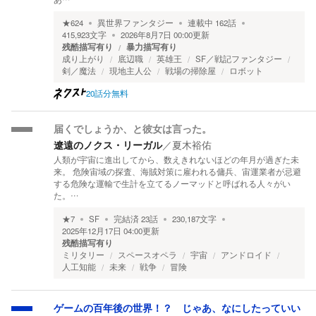
★
624
異世界ファンタジー
連載中
162
話
415,923
文字
2026年8月7日 00:00
更新
残酷描写有り
暴力描写有り
成り上がり
底辺職
英雄王
SF／戦記ファンタジー
剣／魔法
現地主人公
戦場の掃除屋
ロボット
20話分無料
届くでしょうか、と彼女は言った。
遼遠のノクス・リーガル
／
夏木裕佑
人類が宇宙に進出してから、数えきれないほどの年月が過ぎた未
来。 危険宙域の探査、海賊対策に雇われる傭兵、宙運業者が忌避
する危険な運輸で生計を立てるノーマッドと呼ばれる人々がい
た。…
★
7
SF
完結済
23
話
230,187
文字
2025年12月17日 04:00
更新
残酷描写有り
ミリタリー
スペースオペラ
宇宙
アンドロイド
人工知能
未来
戦争
冒険
ゲームの百年後の世界！？ じゃあ、なにしたっていい