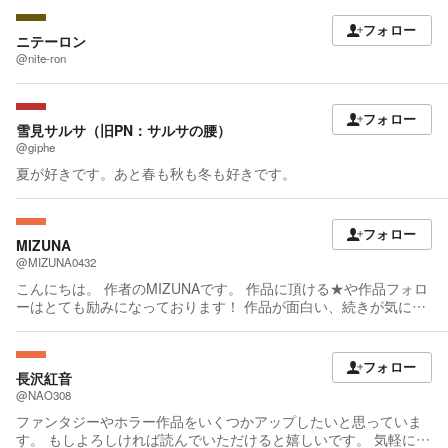
フォロー
ニテーロン
@nite-ron
フォロー
雪見サルサ（旧PN：サルサの腰）
@giphe
夏が好きです。あと春も秋も冬も好きです。
フォロー
MIZUNA
@MIZUNA0432
こんにちは。 作者のMIZUNAです。 作品に頂ける★や作品フォロ
ーはとても励みになっております！ 作品が面白い、続きが気にな
った場合は頂ければ幸いです。 応援コメント、レビューもお待ち
しております！ お気軽にご記載下さい！ 追記(2026/1/23) 作品に
対する様々なご意見は真摯に受け取めておりますが、コメントと
フォロー
レビューで著しいネタバレや他の読者の皆様が不快に感じるだろ
長沢紅音
うと判断した場合、止むを得ず削除させていただくことがござい
@NAO308
ますので予めご了承ください。 【お知らせ】 2022年7月8日付、
ファンタジーやホラー作品をいくつかアップしたいと思っていま
第10回ネット小説大賞にて小説賞受賞に伴い、2022年10月8日に
す。 もしよろしければ読んでいただけると嬉しいです。 気軽に感