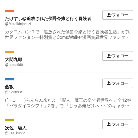
かせてもらってます。 拙い文章ですが応援して頂けると幸いで
す。
フォロー
たけすぃ@追放された侯爵令嬢と行く冒険者
@Metalkinjakuzi
カクヨムコン９で「追放された侯爵令嬢と行く冒険者生活」が異
世界ファンタジー特別賞とComicWalker漫画賞異世界ファンタジ
ー部門を受賞しました。 趣味でダラダラ書き続けてるタイプの典
型的なワナビーから、ついに脱出。 ひとえに読んでくれる読者の
皆様のおかげだと感謝する日々です。
フォロー
大間九郎
@ooma960
フォロー
藍敦
@tuon0331
(´・ω・｀)らんらん来たよ 『暇人、魔王の姿で異世界へ』全12巻
『パラダイスシフト』2巻まで 『じゃあ俺だけネトゲのキャラ使
うわ』1巻が発売中です。 『じゃあ俺だけネトゲのキャラ使う
わ』2巻は5/15発売でーす！
フォロー
次佐 駆人
@jisa_kuhito