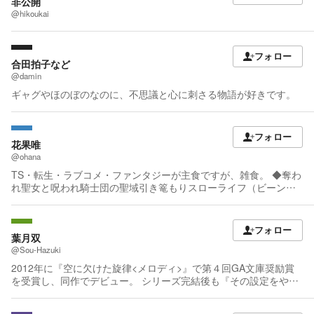
てます。 ミリタリーもの、長辺になりがち。 三人称、一人称のこ
非公開
だわりは特になし。 哲学、宇宙物理学、軍事学それぞれ知識を収
@hikoukai
集中。 相反するかもしれませんがファンタジーやミステリーもそ
れなりに好き。 こうした要素を盛り込もうとして失敗する日々。
一話あげるのに一万文字以上を目安にしてるのでテンポは遅いで
フォロー
合田拍子など
す。 ～読むもの～ これもSF。 これまで読んだもの、お気に入り
は下記。 ・ダイナミック・フィギュア ・シオン・システム ・宇
@damin
宙戦争 ・銀河英雄伝説 ・戦闘妖精雪風シリーズ ・火星三部作 ・
ギャグやほのぼのなのに、不思議と心に刺さる物語が好きです。
彷徨える艦隊シリーズ ・戦いの子 ・オナー・ハリントンシリーズ
・etc ～見るもの～ 新しいものわくわく……というわけでなく昔
のものを見ることが多いです。 特撮は、平成ガメラシリーズが好
フォロー
き。 アニメは空の境界、トップをねらえ！など。 パトレイバー劇
花果唯
場三部作、攻殻機動隊も好き。 イヴの時間、アイの歌声を聴かせ
@ohana
て、など吉浦監督作品もみます。 蒼穹のファフナーが今まで見た
TS・転生・ラブコメ・ファンタジーが主食ですが、雑食。 ◆奪わ
ものの中でいちばん見る熱量あったかもしれない。 アルドノア・
れ聖女と呪われ騎士団の聖域引き篭もりスローライフ（ビーンズ
ゼロを見たことによりリアルロボット書きたいなと思い今に至り
文庫）※コミカライズ ◆本物の方の勇者様が捨てられていたので
ます。 ～聴くもの～ 女性ボーカル系が好き。 特にkalafinaは空の
私が貰ってもいいですか？（カドカワBOOKS） ※第5回カクヨム
境界繋がりでよく聴きます。 他、作業用BGMとして気に入った劇
Web小説コンテスト・異世界ファンタジー部門特別賞受賞 ※コミ
半を購入して流すなど。 仕事など現実と向き合っている時は宮本
フォロー
カライズ ◆異世界召喚されてきた聖女様が「彼氏が死んだ」と泣
葉月双
浩次さんをよく聴いてます。
くばかりで働いてくれません。ところでその死んだ彼氏、前世の
@Sou-Hazuki
俺ですね。（ツギクルブックス）※コミカライズ ◆多分僕が勇者
2012年に『空に欠けた旋律<メロディ>』で第４回GA文庫奨励賞
だけど彼女が怖いから黙っていようと思う（ファミ通文庫） ◆BL
を受賞し、同作でデビュー。 シリーズ完結後も『その設定をやめ
ゲームの主人公の弟であることに気がつきました（ビーズログ文
なさい!』『悪逆皇帝の絶対魔装』『灰燼の魔法士と魔導戦艦 』
庫アリス）※コミカライズ
『転生幼女魔王』 を刊行。 縦読み漫画『悪役令嬢アウトレイジ』