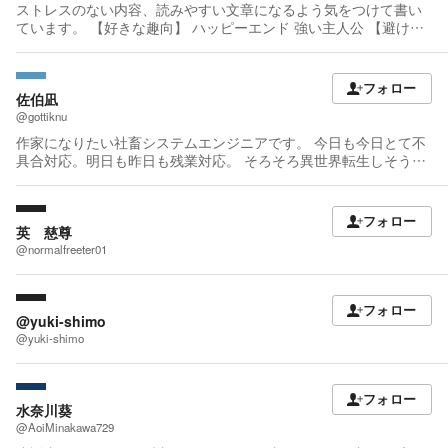
ストレスのない内容、読みやすい文章になるよう気をつけて書い
ています。 【好きな趣向】 ハッピーエンド 強い主人公 【避ける
趣向】 ビター・バッドエンド 学ばない主人公 強めのエロ・グロ
フォロー
佐伯凪
@gottiknu
作家になりたい社畜システムエンジニアです。 今日も今日とて不
具合対応。明日も昨日も残業対応。 そろそろ異世界転生しそうで
す（過労死） カクヨムコン10のラブコメ部門で大賞もらいまし
た。 褒めろください。
フォロー
英 慈尊
@normalfreeter01
フォロー
@yuki-shimo
@yuki-shimo
フォロー
水奈川葵
@AoiMinakawa729