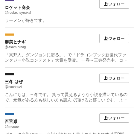
の原作を担当中。 第一回ドリコムメディア大賞で『月花の少女ア
フォロー
スラ』が銀賞を受賞。 現在３巻まで刊行済み。 ダッシュエックス
ロケット商会
文庫より『万年を生きる平和主義ヴァンパイア、いつの間にか世
@rocket_syoukai
界最強に』を刊行。 カクヨムのカドカワBOOKS公式ページにて、
ラーメンが好きです。
下記作品を連載。 『オートドールは朽ちた世界で夢を見る』
https://kakuyomu.jp/works/4852201425154961396 『滅びゆく妖
魔のための武術入門』
フォロー
https://kakuyomu.jp/works/1177354054881994480 『ヴァイスリ
麻美ヒナギ
ーリエ ～戦火に捧ぐ愛の花、それでもあたしは世界が欲しい
@asamihinagi
～』 https://kakuyomu.jp/works/1177354054883646837
「異邦人、ダンジョンに潜る。」で「ドラゴンブック新世代ファ
ンタジー小説コンテスト」大賞を受賞。 一巻～三巻発売中。コミ
カライズ一巻～二巻発売中。 ゲームと映画を心から愛する者。 好
きな作家さん：花田一三六、伊藤計劃、神坂一。 好きな映画監
督：黒澤明、ポールバーホーベン、エド・ウッド（生き方のみ）
フォロー
Twitterやっております。よろしければフォローをば。
三冬 はぜ
@GlnGIoNz2cq6aUu
@naohituzi
こんにちは、三冬です。 笑って貰えるような小説を描いているの
で、元気がある方も欲しい方も読んで頂けると嬉しいです。 よろ
しくお願いします。
フォロー
百舌巌
@mosgen