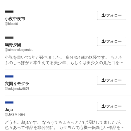
て書籍が発売決定！！ 書籍が2022年10月8日にて発売致します。
想なども書いてください。 よろしくお願いします！
現在、TOブックスオンラインストア様にて予約受付中です!! ※コ
ミカライズに関しては現在進行中。 近況ノートに書籍の表紙イラ
フォロー
ストを掲載致しました。 作品がより楽しく、面白くなること間違
小夜中夜市
いありません。 是非、ご覧ください！！ 敬具
@blood6
フォロー
嶋野夕陽
@simanokogomizu
小説を書いて3年が経ちました。 多分454歳の妖怪です。 もふも
ふのしっぽが五本生えてる美少年、もしくは美少女の見た目をし
ています。 普段の姿は世を偲ぶ仮の姿ですので、遠慮せずに愛で
てください。 PASH!ブックス『私の心はおじさんである』書籍・
コミカライズ カクヨムネクスト『不死たる異端者と災いの竜姫』
フォロー
コミカライズ KADOKAWA「コンプティーク」『悪役令嬢、十回
穴掘りモグラ
死んだらなんか壊れた。』コミカライズ KAOKAWAホビー書籍編
@adgjmptw9876
集部『たぶん悪役貴族の俺が、天寿をまっとうするためにできる
こと』書籍 講談社kラノベブックス『転生爺のいんちき帝王学』
書籍・コミカライズ（予定）
フォロー
Jaja
@JASMINE4
どうも。Jajaです。 なろうでちょろっとだけ活動してましたが、
色々あって作品を非公開に。 カクヨムで心機一転新しい作品を書