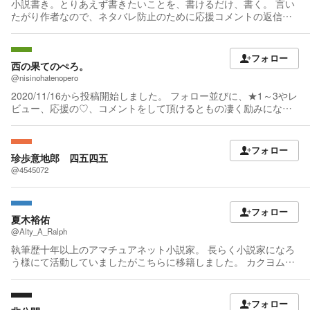
小説書き。とりあえず書きたいことを、書けるだけ、書く。 言い
たがり作者なので、ネタバレ防止のために応援コメントの返信は
停止中。頂いたコメントは、本当に宝物のようにありがたく読ま
せていただいております。（明らかな誹謗中傷コメントはそっと
削除します） ご了承ください。 ※追記※完結済作品の最終話へのコ
フォロー
メントは（ネタバレにならないだろうから）します。
西の果てのぺろ。
@nisinohatenopero
2020/11/16から投稿開始しました。 フォロー並びに、★1～3やレ
ビュー、応援の♡、コメントをして頂けるともの凄く励みになり
ます。 ありがとうございます！<(*_ _)> 書籍化・コミカライズ作
品 長編 2020/11/16～2024/3/11 「自力で異世界へ!～優しい仲間
と一緒に異世界生活を満喫します～」 【2022/8/10書籍化】1巻発
フォロー
売中。 webtoonで漫画も掲載中。 長編 2020/1/5～ 「裏稼業転生
珍歩意地郎 四五四五
～元極道が異世界で優しい家族の為に領地発展させますが何か？
@4545072
～」 【2023/5/20書籍化】1～8巻発売中。 コミカライズ2巻発売
中。 長編2025/11/20～ 「掃除屋ルークと魔導機の王」 カクヨム
ネクスト様より連載中。
フォロー
夏木裕佑
@Alty_A_Ralph
執筆歴十年以上のアマチュアネット小説家。 長らく小説家になろ
う様にて活動していましたがこちらに移籍しました。 カクヨムで
は作品投稿はもちろんですが、創作仲間も見つけられたらいいな
と思いやっています。 以下にプロフィール書いてます。 何かあれ
ば是非お気軽にご連絡ください。 ～書くもの～ ハードSFを書い
フォロー