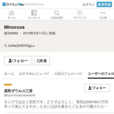
新規登録
ログイン
KADOKAWA Group
ホーム
ランキング
小説を探す
マイページ
その他
Minoruus
@229592
2019年2月11日
に登録
0z5twZldtEHQgLu
フォロー
共有
ホーム
おすすめレビュー
87
小説のフォロー
441
ユーザーのフォ
フォロー
庶民ザウルス三世
@syominzaurususansei
キングではなく庶民です。どうぞよろしく。 普段はblenderでCG
作って遊んでますが、たまにお話を書きたくなるので書けたら投
稿してます。