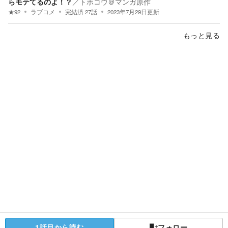
らモテてるのよ！？
／
トホコウ＠マンガ原作
★
92
ラブコメ
完結済
27
話
2023年7月29日
更新
もっと見る
1話目から読む
フォロー