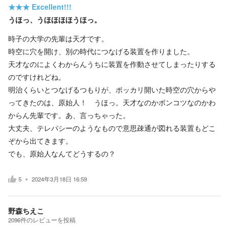
★★★
Excellent!!!
うほっ、うほほほほうほっ。
時子の大学の先輩は天才です。
時空に穴を開け、別の時代につなげる装置を作りました。
天才なのによくわからんうちに装置を作動させてしまったりする
のですけれどね。
明治くらいとつなげるつもりが、ポッカリ開いた時空の穴からや
ってきたのは、原始人！ うほっ。天才なのかポンコツなのかわ
からん先輩です。あ、言っちゃった。
大丈夫、テレパシーのようなもので意思疎通が図れる装置もどこ
ぞから出てきます。
でも、原始人なんてどうするの？
5
2024年3月18日 16:59
野森ちえこ
2096
件の
レビューを投稿