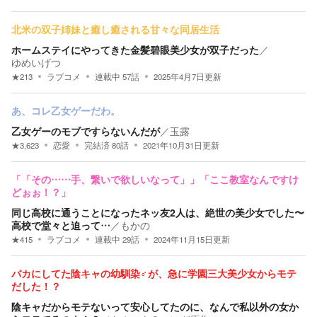
北米の双子姉妹と癒し癒される甘々な同居生活
ホームステイにやってきた金髪碧眼美少女が双子だった
／
ゆめいげつ
★
213
ラブコメ
連載中
57
話
2025年4月7日
更新
あ、コレ乙女ゲーだわ。
乙女ゲーのモブですらないんだが
／
玉露
★
3,623
恋愛
完結済
80
話
2021年10月31日
更新
「「その……手、繋いで欲しいなって」」「ここ教室なんですけ
どぉぉ！？」
同じ高校に通うことになったネッ友2人は、絶世の美少女でした〜
高校で堂々と迫って…
／
もかの
★
415
ラブコメ
連載中
29
話
2024年11月15日
更新
バカにしてた陰キャの幼馴染♂が、急に学園三大美少女からモテ
だした！？
陰キャだからモテないって安心してたのに、なんで私以外の女か