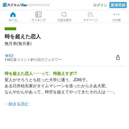
新規登録
ログイン
KADOKAWA Group
ホーム
ランキング
小説を探す
マイページ
その他
時を超えた恋人
無月弟(無月蒼)
★
83
114
応援コメント
21
小説のフォロワー
時を超えた恋人……って、時超えすぎ!?
変人がそろうとち狂った大学に通う、JD時子。
ある日井枯先輩がタイムマシーンを造ったからさあ大変。
なんやかんやあって、時空を超えてやってきたその人は……。
…続きを読む