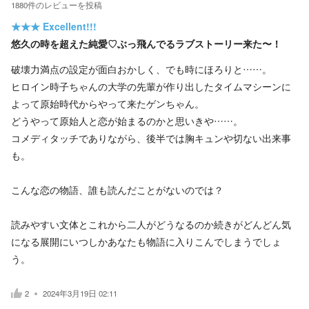
1880
件の
レビューを投稿
★★★
Excellent!!!
悠久の時を超えた純愛♡ぶっ飛んでるラブストーリー来た〜！
破壊力満点の設定が面白おかしく、でも時にほろりと……。
ヒロイン時子ちゃんの大学の先輩が作り出したタイムマシーンに
よって原始時代からやって来たゲンちゃん。
どうやって原始人と恋が始まるのかと思いきや……。
コメディタッチでありながら、後半では胸キュンや切ない出来事
も。
こんな恋の物語、誰も読んだことがないのでは？
読みやすい文体とこれから二人がどうなるのか続きがどんどん気
になる展開にいつしかあなたも物語に入りこんでしまうでしょ
う。
2
2024年3月19日 02:11