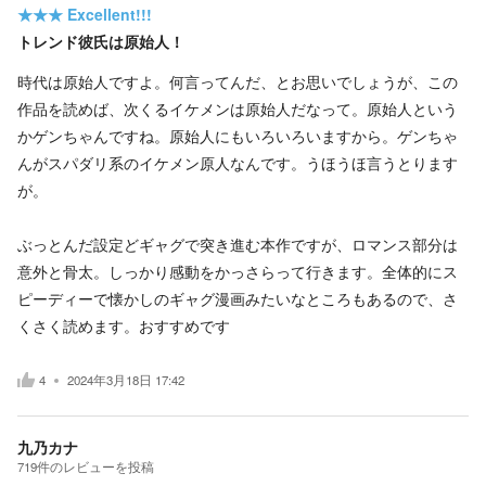
★★★
Excellent!!!
トレンド彼氏は原始人！
時代は原始人ですよ。何言ってんだ、とお思いでしょうが、この
作品を読めば、次くるイケメンは原始人だなって。原始人という
かゲンちゃんですね。原始人にもいろいろいますから。ゲンちゃ
んがスパダリ系のイケメン原人なんです。うほうほ言うとります
が。
ぶっとんだ設定どギャグで突き進む本作ですが、ロマンス部分は
意外と骨太。しっかり感動をかっさらって行きます。全体的にス
ピーディーで懐かしのギャグ漫画みたいなところもあるので、さ
くさく読めます。おすすめです
4
2024年3月18日 17:42
九乃カナ
719
件の
レビューを投稿