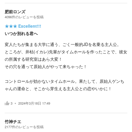
肥前ロンズ
4096
件の
レビューを投稿
★★★
Excellent!!!
いつか別れる君へ
変人たちが集まる大学に通う、ごく一般的JDを名乗る主人公。
ところが、井枯(イカレ)先輩がタイムホールを作ったことで、彼女
の所属する研究室はあら大変！
その穴を通って原始人がやって来ちゃった！
コントロールが効かないタイムホール。果たして、原始人ゲンち
ゃんの運命と、そこから芽生える主人公との恋やいかに！
3
2024年3月18日 17:49
竹神チエ
2177
件の
レビューを投稿