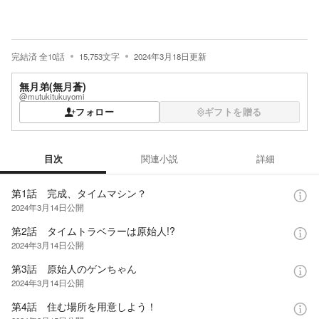
完結済
全
10
話
15,753
文字
2024年3月18日
更新
無月弟(無月蒼)
@mutukitukuyomi
フォロー
ギフトを贈る
目次
関連小説
詳細
目次
第1話 完成、タイムマシン？
2024年3月14日
公開
第2話 タイムトラベラーは原始人!?
2024年3月14日
公開
第3話 原始人のゲンちゃん
2024年3月14日
公開
第4話 住む場所を用意しよう！