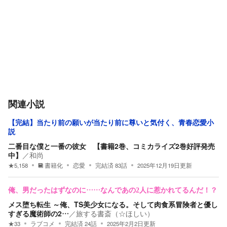
関連小説
【完結】当たり前の願いが当たり前に尊いと気付く、青春恋愛小
説
二番目な僕と一番の彼女 【書籍2巻、コミカライズ2巻好評発売
中】
／
和尚
★
5,158
書籍化
恋愛
完結済
83
話
2025年12月19日
更新
俺、男だったはずなのに……なんであの2人に惹かれてるんだ！？
メス堕ち転生 ～俺、TS美少女になる。そして肉食系冒険者と優し
すぎる魔術師の2…
／
旅する書斎（☆ほしい）
★
33
ラブコメ
完結済
24
話
2025年2月2日
更新