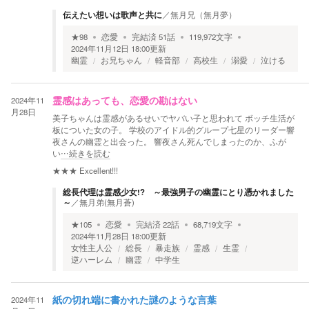
伝えたい想いは歌声と共に
／
無月兄（無月夢）
★
98
恋愛
完結済
51
話
119,972
文字
2024年11月12日 18:00
更新
幽霊
お兄ちゃん
軽音部
高校生
溺愛
泣ける
2024年11
霊感はあっても、恋愛の勘はない
月28日
美子ちゃんは霊感があるせいでヤバい子と思われて ボッチ生活が
板についた女の子。 学校のアイドル的グループ七星のリーダー響
夜さんの幽霊と出会った。 響夜さん死んでしまったのか、ふが
い
…続きを読む
★★★
Excellent!!!
総長代理は霊感少女!? ～最強男子の幽霊にとり憑かれました
～
／
無月弟(無月蒼)
★
105
恋愛
完結済
22
話
68,719
文字
2024年11月28日 18:00
更新
女性主人公
総長
暴走族
霊感
生霊
逆ハーレム
幽霊
中学生
2024年11
紙の切れ端に書かれた謎のような言葉