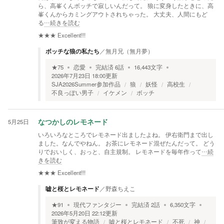
ら、高峯くんボッチで寂しいんだって。 狼に変身したときに、高
峯くんからカミングアウトされちゃった。 大丈夫、人間にもど
る
…続きを読む
★★★
Excellent!!!
ボッチな狼の私たち
／
無月兄（無月夢）
★
75
恋愛
完結済
6
話
16,443
文字
2026年7月23日 18:00
更新
SJA2026Summer参加作品
狼
妖怪
高校生
不良っぽい男子
イケメン
ボッチ
5月25日
なつかしのレモネード
いろいろなところでレモネード出ましたよね。 伊右衛門まで出し
ました。なんでやねん。 お茶にレモネード混ぜたんだって。 どう
りでおいしく、おっと、自主規制。 レモネードを毎年作って
…続
きを読む
★★★
Excellent!!!
嘘と桜とレモネード
／
野森ちえこ
★
91
現代ファンタジー
完結済
2
話
6,350
文字
2026年5月20日 22:12
更新
筆致が変える物語
嘘と桜とレモネード
不死
神