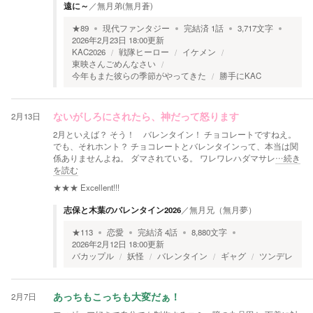
遠に～
／
無月弟(無月蒼)
★
89
現代ファンタジー
完結済
1
話
3,717
文字
2026年2月23日 18:00
更新
KAC2026
戦隊ヒーロー
イケメン
東映さんごめんなさい
今年もまた彼らの季節がやってきた
勝手にKAC
2月13日
ないがしろにされたら、神だって怒ります
2月といえば？ そう！ バレンタイン！ チョコレートですねえ。
でも、それホント？ チョコレートとバレンタインって、本当は関
係ありませんよね。 ダマされている。 ワレワレハダマサレ
…続き
を読む
★★★
Excellent!!!
志保と木葉のバレンタイン2026
／
無月兄（無月夢）
★
113
恋愛
完結済
4
話
8,880
文字
2026年2月12日 18:00
更新
バカップル
妖怪
バレンタイン
ギャグ
ツンデレ
2月7日
あっちもこっちも大変だぁ！