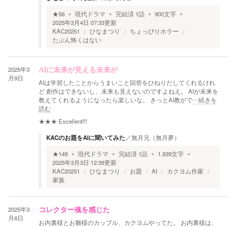
★
56
現代ドラマ
完結済
1
話
900
文字
2025年3月4日 07:33
更新
KAC20251
ひなまつり
ちょっぴりホラー
たぶん怖くはない
2025年3
AIに未来が見える未来が
月9日
AIは学習したことからうまいこと回答をひねりだしてくれるけれ
ど 創作はできないし、未来も見えないのですよねえ。 AIが未来を
教えてくれるようになったら楽しいな。 きっとAI教がで
…続きを
読む
★★★
Excellent!!!
KACのお題をAIに聞いてみた
／
無月兄（無月夢）
★
149
現代ドラマ
完結済
1
話
1,939
文字
2025年3月3日 12:39
更新
KAC20251
ひなまつり
お題
AI
カクヨム作家
家族
2025年3
コレクター魂を感じた
月6日
お内裏様とお雛様のカップル、カクヨムやってた。 お内裏様は、