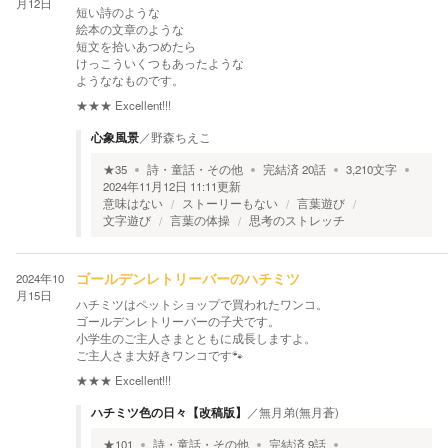
月12日
短い詩のような
絵本の文章のような
短文を拾いあつめたら
けっこういくつもあったような
ようななものです。
★★★
Excellent!!!
心象風景
／
野森ちえこ
★
35
詩・童話・その他
完結済
20
話
3,210
文字
2024年11月12日 11:11
更新
意味はない
ストーリーもない
言葉遊び
文字遊び
言葉の体操
思考のストレッチ
2024年10
ゴールデンレトリーバーのハチミツ
月15日
ハチミツはペットショップで買われたワンコ。
ゴールデンレトリーバーの子犬です。
小学生のご主人さまとともに成長しますよ。
ご主人さま大好きワンコです🐾
★★★
Excellent!!!
ハチミツ色の日々【改稿版】
／
無月弟(無月蒼)
★
101
詩・童話・その他
完結済
9
話