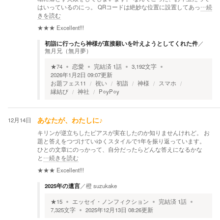
はいっているのにっ。 QRコードは絶妙な位置に設置してあっ
…続
きを読む
★★★
Excellent!!!
初詣に行ったら神様が直接願いを叶えようとしてくれた件
／
無月兄（無月夢）
★
74
恋愛
完結済
1
話
3,192
文字
2026年1月2日 09:07
更新
お題フェス11
祝い
初詣
神様
スマホ
縁結び
神社
P○yP○y
12月14日
あなたが、わたしに♪
キリンが逆立ちしたピアスが実在したのか知りませんけれど。 お
題と答えをつづけていゆくスタイルで1年を振り返っています。
ひとの文章にのっかって、自分だったらどんな答えになるかな
と
…続きを読む
★★★
Excellent!!!
2025年の遺言
／
橙 suzukake
★
15
エッセイ・ノンフィクション
完結済
1
話
7,325
文字
2025年12月13日 08:26
更新