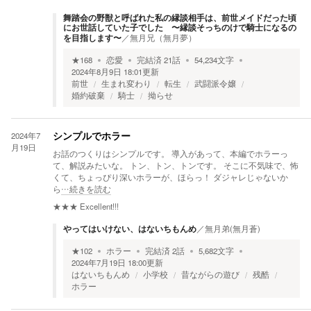
舞踏会の野獣と呼ばれた私の縁談相手は、前世メイドだった頃
にお世話していた子でした 〜縁談そっちのけで騎士になるの
を目指します〜
／
無月兄（無月夢）
★
168
恋愛
完結済
21
話
54,234
文字
2024年8月9日 18:01
更新
前世
生まれ変わり
転生
武闘派令嬢
婚約破棄
騎士
拗らせ
2024年7
シンプルでホラー
月19日
お話のつくりはシンプルです。 導入があって、本編でホラーっ
て、解説みたいな。 トン、トン、トンです。 そこに不気味で、怖
くて、ちょっぴり深いホラーが、ほらっ！ ダジャレじゃないか
ら
…続きを読む
★★★
Excellent!!!
やってはいけない、はないちもんめ
／
無月弟(無月蒼)
★
102
ホラー
完結済
2
話
5,682
文字
2024年7月19日 18:00
更新
はないちもんめ
小学校
昔ながらの遊び
残酷
ホラー