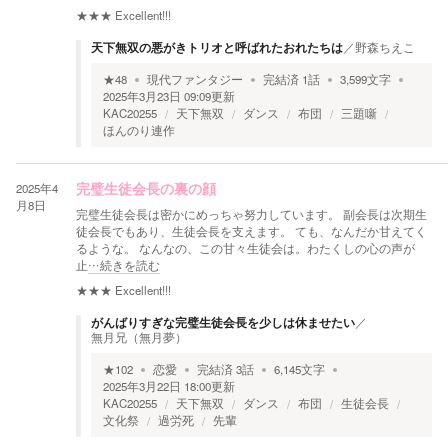
★★★
Excellent!!!
天下無双の悪がきトリオと呼ばれたおれたちは
／
野森ちえこ
★
48
現代ファンタジー
完結済
1
話
3,599
文字
2025年3月23日 09:09
更新
KAC20255
天下無双
ダンス
布団
三題噺
ほんのり連作
2025年4
完璧生徒会長の裏の顔
月8日
完璧生徒会長は密かにめっちゃ努力しています。 副会長は次期生
徒会長でもあり、生徒会長を支えます。 ても、なんだか甘えてく
るような。 なんなの、この甘々生徒会は。わたくしの心の声が
止
…続きを読む
★★★
Excellent!!!
がんばりすぎな完璧生徒会長を少しは休ませたい
／
無月兄（無月夢）
★
102
恋愛
完結済
3
話
6,145
文字
2025年3月22日 18:00
更新
KAC20255
天下無双
ダンス
布団
生徒会長
文化祭
過労死
先輩