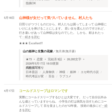
指摘OK
5月18日
山神様が女だって気づいていません、村人たち
日照りがつづくものだから、村人たちは困ってしまって 山神様に
いけにえを捧げることにします。 若い女を選んだのですけれど、
行き違いがあって山神様は女なのでした。 しかも、頼まれたっ
て
…続きを読む
★★★
Excellent!!!
山の姫神と生贄の花嫁
／
無月弟(無月蒼)
★
73
恋愛
完結済
9
話
26,283
文字
2026年5月17日 18:03
更新
残酷描写有り
日本昔話
人身御供
神様
姫神
エセ時代小説
時代考証が変
百合
ラブコメ
4月17日
コールドスリープはロマンです
実際にコールドスリープするひとは大変です。 だって自分以外み
んな歳とっていますからね。 小学生の灯は病気を治すためにコー
ルドスリープして 目を覚ましたのが12年後。 技術の進歩にビ
…続
きを読む