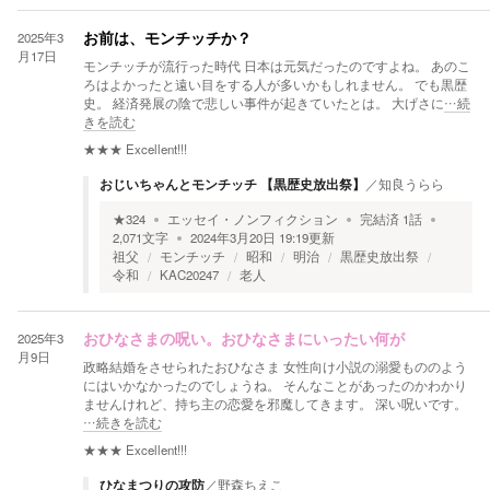
2025年3
お前は、モンチッチか？
月17日
モンチッチが流行った時代 日本は元気だったのですよね。 あのこ
ろはよかったと遠い目をする人が多いかもしれません。 でも黒歴
史。 経済発展の陰で悲しい事件が起きていたとは。 大げさに
…続
きを読む
★★★
Excellent!!!
おじいちゃんとモンチッチ 【黒歴史放出祭】
／
知良うらら
★
324
エッセイ・ノンフィクション
完結済
1
話
2,071
文字
2024年3月20日 19:19
更新
祖父
モンチッチ
昭和
明治
黒歴史放出祭
令和
KAC20247
老人
2025年3
おひなさまの呪い。おひなさまにいったい何が
月9日
政略結婚をさせられたおひなさま 女性向け小説の溺愛もののよう
にはいかなかったのでしょうね。 そんなことがあったのかわかり
ませんけれど、持ち主の恋愛を邪魔してきます。 深い呪いです。
…続きを読む
★★★
Excellent!!!
ひなまつりの攻防
／
野森ちえこ