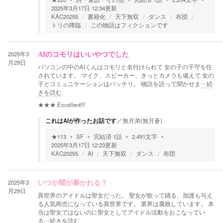
2025年3月17日 12:34
更新
KAC20255
書籍化
天下無双
ダンス
布団
トリの降臨
この物語はフィクションです
2025年3
AIのコモリはいいやつでした
月29日
パソコンの中のAIくんはコモリと名付けられて 女の子の子守を任
されています。 マイク、スピーカー、きっとカメラも備えて 女の
子とコミュニケーションはバッチリ。 物語を語って聞かせま
…続
きを読む
★★★
Excellent!!!
これはAIが作ったお話です
／
無月弟(無月蒼)
★
113
SF
完結済
1
話
2,491
文字
2025年3月17日 12:23
更新
KAC20255
AI
天下無双
ダンス
布団
2025年3
いつか闇が暴かれる？
月29日
異世界のアイドルは聖女だった。 聖女が歌って踊る、加護も与え
る人気商売になっている異世界です。 業界は腐敗しています。 本
当は聖女ではないのに聖女としてアイドル活動をおこなってい
る
…続きを読む