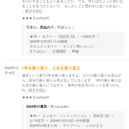
を口にすることもよくあることだ。 でも、中にはちょっと気にな
ることを言うひともいて。 もしかしてと思わずにはいられない。
…続きを読む
★★★
Excellent!!!
ワタシ、死ぬの？
／
野森ちえこ
★
78
ホラー
完結済
1
話
1,533
文字
2024年12月3日 11:44
更新
モキュメンタリー
そこそこ怖いらしい
オチはない
介護施設
掌編
2024年12
1年を振り返り、人生を振り返る
月15日
遺言という形で1年を振り返りますよ。 ひとの振り返りを見なが
ら、自分の振り返りも考え出してしまいます。 1年の振り返りは
人生の振り返りにつながり、 来年の生き方のヒントを見つけら
れ
…続きを読む
★★★
Excellent!!!
2024年の遺言
／
橙 suzukake
★
33
エッセイ・ノンフィクション
完結済
1
話
5,174
文字
2024年12月15日 10:00
更新
2024年の総まとめ
マイブーム
ふりかえり