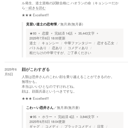
ル発生、道士資格の試験合格に ハオランの命（キョンシーだか
ら
…続きを読む
★★★
Excellent!!!
見習い道士の恋奇憚
／
無月弟(無月蒼)
★
93
恋愛
完結済
14
話
35,443
文字
2025年7月6日 18:00
更新
道士
キョンシー
中華ファンタジー
恋する乙女
バトルあり
恋あり
コメディあり
粗だらけの中華ですが、ご了承ください
2025年6
顔がこわすぎる
月5日
人類は恐井さんのこわい顔を乗り越えることができるのか。
無理かも。
本当はいいひとなのですけれどね。
顔は、顔面兵器というべきですな。
★★★
Excellent!!!
こわ～い恐井さん
／
無月弟(無月蒼)
★
95
ホラー
完結済
4
話
3,846
文字
2025年6月5日 18:04
更新
ギャグ
コメディ
ブラックコメディ
日常