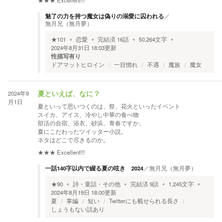
★★★
Excellent!!!
魅了の力を持つ魔女は偽りの溺愛に囚われる
／
無月兄（無月夢）
★
101
恋愛
完結済
16
話
50,264
文字
2024年8月31日 18:03
更新
性描写有り
ドアマットヒロイン
一目惚れ
不遇
魔族
魔女
2024年9
夏といえば、なに？
月1日
夏といって思いつくのは、祭、花火といったイベント
スイカ、アイス、冷やし中華の食べ物
部活の合宿、浴衣、砂浜、青春ですか。
夏にこだわったツイッター小説。
ネタはどこで尽きるのか。
★★★
Excellent!!!
一話140字以内で綴る夏の呟き 2024
／
無月兄（無月夢）
★
90
詩・童話・その他
完結済
9
話
1,245
文字
2024年8月19日 18:00
更新
夏
掌編
短い
Twitterにも載せられる長さ
しょうもない話あり