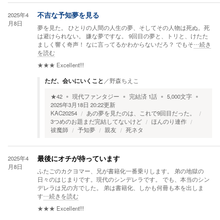
2025年4
不吉な予知夢を見る
月8日
夢を見た。 ひとりの人間の人生の夢、そしてその人物は死ぬ。死
は避けられない。 嫌な夢ですな。 9回目の夢と、トリと、けたた
ましく響く奇声！ なに言ってるかわからないだろ？ でもそ
…続き
を読む
★★★
Excellent!!!
ただ、会いにいくこと
／
野森ちえこ
★
42
現代ファンタジー
完結済
1
話
5,000
文字
2025年3月18日 20:22
更新
KAC20254
あの夢を見たのは、これで9回目だった。
3つめのお題まだ完結してないけど
ほんのり連作
祓魔師
予知夢
親友
死ネタ
2025年4
最後にオチが待っています
月8日
ふたごのカクヨマー、兄が書籍化一番乗りします。 弟の地獄の
日々のはじまりです。現代のシンデレラです。 でも、本当のシン
デレラは兄の方でした。 弟は書籍化、しかも何冊も本を出しま
す
…続きを読む
★★★
Excellent!!!