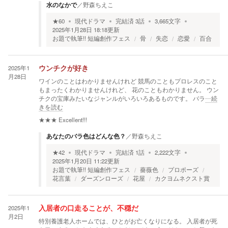
水のなかで
／
野森ちえこ
★
60
現代ドラマ
完結済
3
話
3,665
文字
2025年1月28日 18:18
更新
お題で執筆!! 短編創作フェス
骨
失恋
恋愛
百合
2025年1
ウンチクが好き
月28日
ワインのことはわかりませんけれど 競馬のこともプロレスのこと
もまったくわかりませんけれど、 花のこともわかりません。 ウン
チクの宝庫みたいなジャンルがいろいろあるものです。 バラ
…続
きを読む
★★★
Excellent!!!
あなたのバラ色はどんな色？
／
野森ちえこ
★
42
現代ドラマ
完結済
1
話
2,222
文字
2025年1月20日 11:22
更新
お題で執筆!! 短編創作フェス
薔薇色
プロポーズ
花言葉
ダーズンローズ
花屋
カクヨムネクスト賞
2025年1
入居者の口走ることが、不穏だ
月2日
特別養護老人ホームでは、ひとがお亡くなりになる。 入居者が死