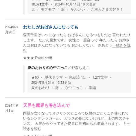
18,321
文字
2024年10月11日 18:00
更新
犬
モフモフ
涙
かわいい
ご主人さま大好き！
2024年9
わたしがおばさんになっても
月26日
森高千里はいつになったら おばさんになるつもりだと 言われたり
します。 たぶん魔女です。 女性と一度会って5年たったら お姉さ
んはおばさんになっていても おかしくない。 さあどう
…続きを読
む
★★★
Excellent!!!
夏のおわりの心中ごっこ
／
野森ちえこ
★
50
現代ドラマ
完結済
1
話
1,277
文字
2024年9月24日 12:33
更新
夏のおわり
海
心中ごっこ
掌編
2024年9
天界も魔界も巻き込んで
月1日
両親が亡くなってオジサンのところで奴隷のごとくこき使われて
いるシンデレラガール。 ガラスの靴はないけれど、玉の輿のチャ
ンス。 天界からやってきた使者に見初められ求婚されます。 と
…
続きを読む