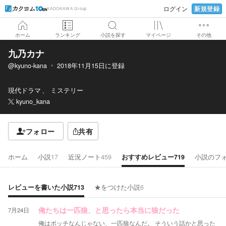
新規登録
ログイン
KADOKAWA Group
ホーム
ランキング
小説を探す
マイページ
その他
九乃カナ
@kyuno-kana
2018年11月15日
に登録
現代ドラマ
ミステリー
kyuno_kana
フォロー
共有
ホーム
小説
17
近況ノート
459
おすすめレビュー
719
小説のフ
レビューを書いた小説
713
★をつけた小説
6
7月24日
俺たちは一匹狼、と思ったら本当に狼だった
俺はボッチなんじゃない、一匹狼なんだ。 そういう話かと思った