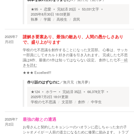
★
95
恋愛
完結済
20
話
53,031
文字
2025年8月30日 18:03
更新
執事
学園
高校生
庶民
2025年7
謎解き要素あり、最強の敵あり、人間の愚かしさあり
月2日
で、盛り上がります
学校の七不思議を創作することになった文芸部。 心春は、サッカ
ー部員にしてオカルト好きの蓮を引き入れます。 完成した七不思
議は6作、最後の1作は知ってはならない設定。 創作した七不
…続
きを読む
★★★
Excellent!!!
作り話のはずなのに
／
無月兄（無月夢）
★
124
ホラー
完結済
35
話
66,378
文字
2025年7月2日 18:01
更新
学校の七不思議
文芸部
創作
中学生
2025年7
最強の敵との遭遇
月2日
お母さんと契約したキョンシーのハオランに恋しちゃった女の子
シャオメイが 一人前の道士になるために修業に励みます。 トラブ