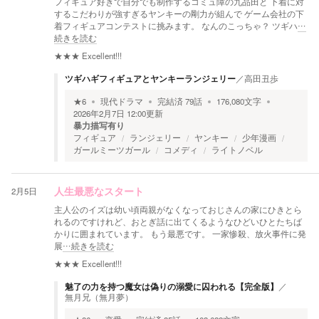
フィギュア好きで自分でも制作するコミュ障の九品田と 下着に対
するこだわりが強すぎるヤンキーの剛力が組んで ゲーム会社の下
着フィギュアコンテストに挑みます。 なんのこっちゃ？ ツギハ
…
続きを読む
★★★
Excellent!!!
ツギハギフィギュアとヤンキーランジェリー
／
高田丑歩
★
6
現代ドラマ
完結済
79
話
176,080
文字
2026年2月7日 12:00
更新
暴力描写有り
フィギュア
ランジェリー
ヤンキー
少年漫画
ガールミーツガール
コメディ
ライトノベル
2月5日
人生最悪なスタート
主人公のイズは幼い頃両親がなくなっておじさんの家にひきとら
れるのですけれど、おとぎ話に出てくるようなひどいひとたちば
かりに囲まれています。 もう最悪です。 一家惨殺、放火事件に発
展
…続きを読む
★★★
Excellent!!!
魅了の力を持つ魔女は偽りの溺愛に囚われる【完全版】
／
無月兄（無月夢）