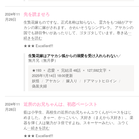
2024年11
先を読ませろ
月29日
生贄花嫁ものですな。正式名称は知らない。 霊力をもつ紬がアヤ
カシの家に嫁がされます。 かわいそうなシンデレラ。 アヤカシの
国でも跡目争いがあったりして、ゴタゴタしています。巻き込
…
続きを読む
★★★
Excellent!!!
生贄花嫁はアヤカシ狐からの溺愛を受け入れられない
／
無月兄（無月夢）
★
193
恋愛
完結済
48
話
127,592
文字
2025年1月14日 18:00
更新
妖怪
アヤカシ
嫁入り
ドアマットヒロイン
偽装夫婦
2024年11
近所のお兄ちゃんは、初恋ベーシスト
月28日
藍は小学生、高校生の近所のお兄ちゃんユウくんがベースをはじ
めました。 きゃー、かっこいい。大好き（まえから大好き）。 楽
器を弾く人は魅力が３倍ですよね。スキーヤーみたい。 ユウく
ん
…続きを読む
★★★
Excellent!!!