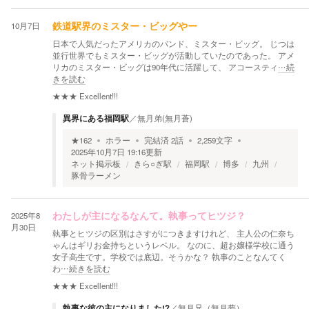
10月7日
鉄道駅界のミスター・ビッグやー
日本で人気だったアメリカのバンド、ミスター・ビッグ。 じつは
並行世界でもミスター・ビッグが活動していたのであった。 アメ
リカのミスター・ビッグは90年代に活躍して、 アコースティ
…続
きを読む
★★★
Excellent!!!
異界にある福岡駅
／
無月弟(無月蒼)
★
162
ホラー
完結済
2
話
2,259
文字
2025年10月7日 19:16
更新
ネット掲示板
きら○ぎ駅
福岡駅
博多
九州
豚骨ラーメン
2025年8
わたしが主になるなんて。執事ってヒツジ？
月30日
執事とヒツジの区別はさすがにつきますけれど、 主人公の仁奈ち
ゃんはギリお金持ちというレベル。 なのに、超お嬢様学校に通う
女子高生です。学校では底辺。そうかな？ 執事のことなんてく
わ
…続きを読む
★★★
Excellent!!!
執事な彼の主になりました!?
／
無月兄（無月夢）