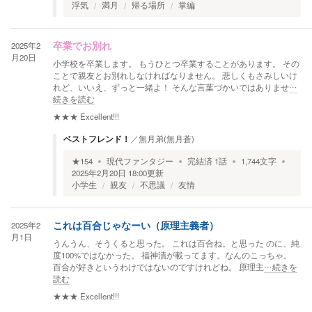
浮気
満月
帰る場所
掌編
2025年2
卒業でお別れ
月20日
小学校を卒業します。 もうひとつ卒業することがあります。 その
ことで親友とお別れしなければなりません。 悲しくもさみしいけ
れど、いいえ、ずっと一緒よ！ そんな言葉づかいではありませ
…
続きを読む
★★★
Excellent!!!
ベストフレンド！
／
無月弟(無月蒼)
★
154
現代ファンタジー
完結済
1
話
1,744
文字
2025年2月20日 18:00
更新
小学生
親友
不思議
友情
2025年2
これは百合じゃなーい（原理主義者）
月1日
うんうん、そうくると思った。 これは百合ね。と思った のに、純
度100%ではなかった。 福神漬が載ってます。なんのこっちゃ。
百合が好きというわけではないのですけれどね。 原理主
…続きを
読む
★★★
Excellent!!!