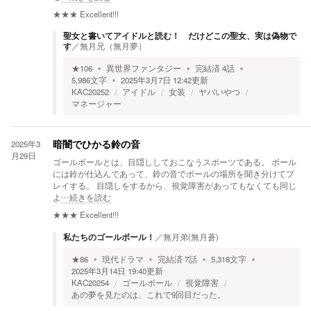
★★★
Excellent!!!
聖女と書いてアイドルと読む！ だけどこの聖女、実は偽物で
す
／
無月兄（無月夢）
★
106
異世界ファンタジー
完結済
4
話
5,986
文字
2025年3月7日 12:42
更新
KAC20252
アイドル
女装
ヤバいやつ
マネージャー
2025年3
暗闇でひかる鈴の音
月29日
ゴールボールとは、目隠ししておこなうスポーツである。 ボール
には鈴が仕込んであって、鈴の音でボールの場所を聞き分けてプ
レイする。 目隠しをするから、視覚障害があってもなくても同じ
よ
…続きを読む
★★★
Excellent!!!
私たちのゴールボール！
／
無月弟(無月蒼)
★
86
現代ドラマ
完結済
7
話
5,318
文字
2025年3月14日 19:40
更新
KAC20254
ゴールボール
視覚障害
あの夢を見たのは、これで9回目だった。