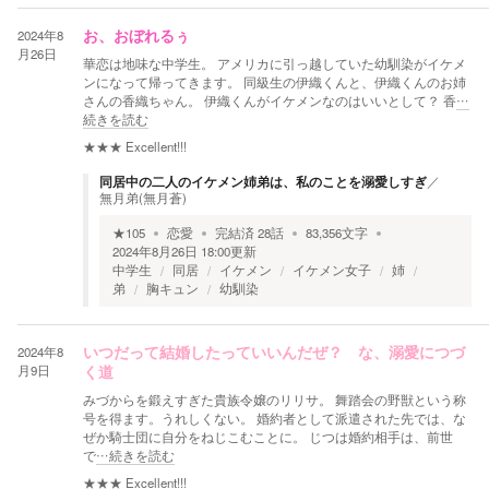
2024年8
お、おぼれるぅ
月26日
華恋は地味な中学生。 アメリカに引っ越していた幼馴染がイケメ
ンになって帰ってきます。 同級生の伊織くんと、伊織くんのお姉
さんの香織ちゃん。 伊織くんがイケメンなのはいいとして？ 香
…
続きを読む
★★★
Excellent!!!
同居中の二人のイケメン姉弟は、私のことを溺愛しすぎ
／
無月弟(無月蒼)
★
105
恋愛
完結済
28
話
83,356
文字
2024年8月26日 18:00
更新
中学生
同居
イケメン
イケメン女子
姉
弟
胸キュン
幼馴染
2024年8
いつだって結婚したっていいんだぜ？ な、溺愛につづ
月9日
く道
みづからを鍛えすぎた貴族令嬢のリリサ。 舞踏会の野獣という称
号を得ます。うれしくない。 婚約者として派遣された先では、な
ぜか騎士団に自分をねじこむことに。 じつは婚約相手は、前世
で
…続きを読む
★★★
Excellent!!!