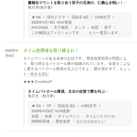
書籍化マウントを取り合う双子の兄弟の、仁義なき戦い！
／
無月弟(無月蒼)
★
146
現代ドラマ
完結済
4
話
3,638
文字
2025年3月18日 18:01
更新
KAC20255
天下無双
ダンス
布団
双子
この物語はフィクションです。
もう一度言います。
2025年4
タイム犯罪者を取り締まれ！
月6日
タイムマシンがある未来のお話です。 歴史改変犯罪が問題にな
り、取り締まるパトロール隊が組織されています。 佐賀をこよな
く愛するパトロール隊員が主人公ですよ。 愛が強すぎて、ちょっ
と
…続きを読む
★★★
Excellent!!!
タイムパトロール隊員、太古の佐賀で愛を叫ぶ
／
無月兄（無月夢）
★
103
SF
完結済
3
話
4,953
文字
2025年4月6日 18:04
更新
佐賀
未来
タイムマシン
タイムパトロール
時間犯罪者
歴史改変
なにかがおかしい