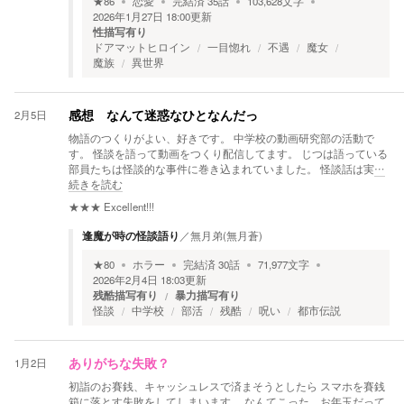
★
86
恋愛
完結済
35
話
103,628
文字
2026年1月27日 18:00
更新
性描写有り
ドアマットヒロイン
一目惚れ
不遇
魔女
魔族
異世界
2月5日
感想 なんて迷惑なひとなんだっ
物語のつくりがよい、好きです。 中学校の動画研究部の活動で
す。 怪談を語って動画をつくり配信してます。 じつは語っている
部員たちは怪談的な事件に巻き込まれていました。 怪談話は実
…
続きを読む
★★★
Excellent!!!
逢魔が時の怪談語り
／
無月弟(無月蒼)
★
80
ホラー
完結済
30
話
71,977
文字
2026年2月4日 18:03
更新
残酷描写有り
暴力描写有り
怪談
中学校
部活
残酷
呪い
都市伝説
1月2日
ありがちな失敗？
初詣のお賽銭、キャッシュレスで済まそうとしたら スマホを賽銭
箱に落とす失敗をしてしまいます。 なんてこった、お年玉だって