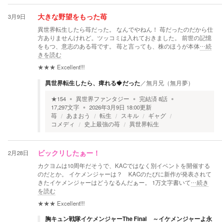
3月9日
大きな野望をもった苺
異世界転生したら苺だった。 なんでやねん！ 苺だったのだから仕
方ありませんけれど。ツッコミは入れておきました。 前世の記憶
をもつ、意志のある苺です。 苺と言っても、株のほうが本体
…続
きを読む
★★★
Excellent!!!
異世界転生したら、痺れる🍓だった
／
無月兄（無月夢）
★
154
異世界ファンタジー
完結済
8
話
17,297
文字
2026年3月9日 18:00
更新
苺
あまおう
転生
スキル
ギャグ
コメディ
史上最強の苺
異世界転生
2月28日
ビックリしたぁー！
カクヨムは10周年だそうで、KACではなく別イベントを開催する
のだとか。 イケメンジャーは？ KACのたびに新作が発表されて
きたイケメンジャーはどうなるんだぁー。 1万文字書いて
…続き
を読む
★★★
Excellent!!!
胸キュン戦隊イケメンジャーThe Final ～イケメンジャーよ永