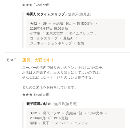
★★★
Excellent!!!
時田灯のタイムスリップ
／
無月弟(無月蒼)
★
92
SF
完結済
19
話
51,530
文字
2026年4月17日 18:06
更新
小学生
未来の世界
タイムスリップ
コールドスリープ
最新AI
ジェネレーションギャップ
友情
3月31日
店長、大変です！
スーパーの店内で殴り合いのケンカをはじめた親子。
お店は大迷惑です。出入り禁止にしてよいのでは。
そんな話にはならず、ひとのよい店長ですな。
またのご来店をお待ちしています。
★★★
Excellent!!!
親子喧嘩の結末
／
無月弟(無月蒼)
★
92
現代ドラマ
完結済
1
話
1,026
文字
2026年3月31日 19:07
更新
喧嘩
親子
スーパー
コメディ