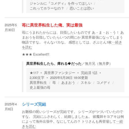
ジャンルに『コメディ』を作ってほしい
これってホラーなの？
恐いことは恐い
2025年5
苺に異世界転生した俺、実は最強
月30日
苺にうまれたからには、目指したいものです あ・ま・お・う！ あ
まおうを目指していたらいつの間にか 異世界最強になってしまう
物語ですな。 そんなバカな。 感想としては、ざぶとん1枚
…続き
を読む
★★★
Excellent!!!
異世界転生したら、痺れる🍓だった
／
無月兄（無月夢）
★
117
異世界ファンタジー
完結済
1
話
2,330
文字
2025年5月28日 18:00
更新
異世界転生
苺
あまおう
スキル
コメディ
史上最強の苺
2025年4
シリーズ完結
月8日
お雛様の呪いシリーズが完結です。 シリーズがつづいていたので
すな。 完結にふさわしく、結婚しましたぁ。 祓魔師キヨアキは例
によって海外出張中。なにしてんの？ トリさんも再登場して
…続
きを読む