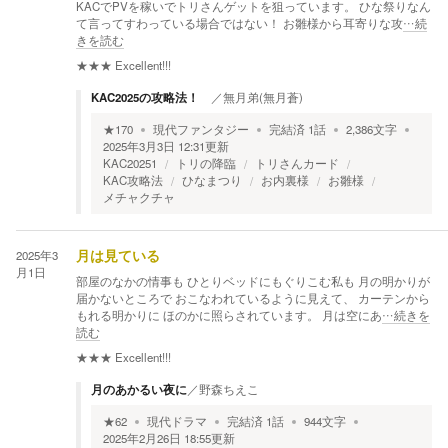
KACでPVを稼いでトリさんゲットを狙っています。 ひな祭りなん
て言ってすわっている場合ではない！ お雛様から耳寄りな攻
…続
きを読む
★★★
Excellent!!!
KAC2025の攻略法！
／
無月弟(無月蒼)
★
170
現代ファンタジー
完結済
1
話
2,386
文字
2025年3月3日 12:31
更新
KAC20251
トリの降臨
トリさんカード
KAC攻略法
ひなまつり
お内裏様
お雛様
メチャクチャ
2025年3
月は見ている
月1日
部屋のなかの情事も ひとりベッドにもぐりこむ私も 月の明かりが
届かないところで おこなわれているように見えて、 カーテンから
もれる明かりに ほのかに照らされています。 月は空にあ
…続きを
読む
★★★
Excellent!!!
月のあかるい夜に
／
野森ちえこ
★
62
現代ドラマ
完結済
1
話
944
文字
2025年2月26日 18:55
更新