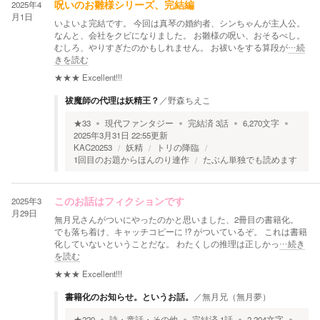
2025年4
呪いのお雛様シリーズ、完結編
月1日
いよいよ完結です。 今回は真琴の婚約者、シンちゃんが主人公。
なんと、会社をクビになりました。 お雛様の呪い、おそるべし。
むしろ、やりすぎたのかもしれません。 お祓いをする算段が
…続
きを読む
★★★
Excellent!!!
祓魔師の代理は妖精王？
／
野森ちえこ
★
33
現代ファンタジー
完結済
3
話
6,270
文字
2025年3月31日 22:55
更新
KAC20253
妖精
トリの降臨
1回目のお題からほんのり連作
たぶん単独でも読めます
2025年3
このお話はフィクションです
月29日
無月兄さんがついにやったのかと思いました、2冊目の書籍化。
でも落ち着け、キャッチコピーに !? がついているぞ。 これは書籍
化していないということだな。 わたくしの推理は正しかっ
…続き
を読む
★★★
Excellent!!!
書籍化のお知らせ。というお話。
／
無月兄（無月夢）
★
220
詩・童話・その他
完結済
1
話
2,204
文字