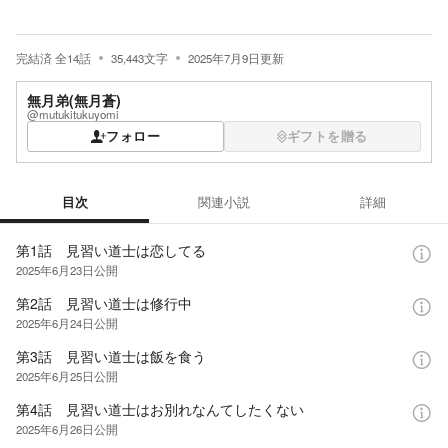
完結済
全
14
話
35,443
文字
2025年7月9日
更新
無月弟(無月蒼)
@mutukitukuyomi
フォロー
ギフトを贈る
目次
関連小説
詳細
目次
第1話 見習い道士は恋してる
2025年6月23日
公開
第2話 見習い道士は修行中
2025年6月24日
公開
第3話 見習い道士は飯を食う
2025年6月25日
公開
第4話 見習い道士はお別れなんてしたくない
2025年6月26日
公開