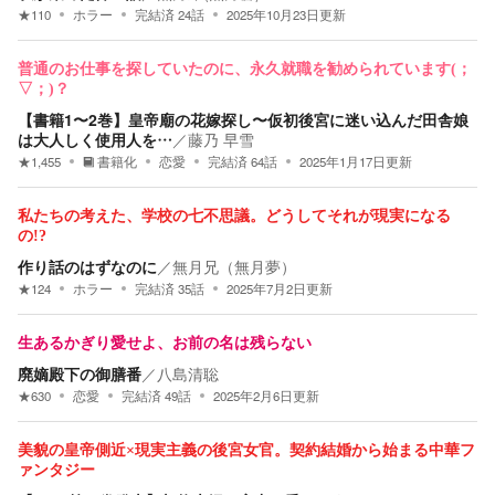
★
110
ホラー
完結済
24
話
2025年10月23日
更新
普通のお仕事を探していたのに、永久就職を勧められています(；
▽；)？
【書籍1〜2巻】皇帝廟の花嫁探し〜仮初後宮に迷い込んだ田舎娘
は大人しく使用人を…
／
藤乃 早雪
★
1,455
書籍化
恋愛
完結済
64
話
2025年1月17日
更新
私たちの考えた、学校の七不思議。どうしてそれが現実になる
の!?
作り話のはずなのに
／
無月兄（無月夢）
★
124
ホラー
完結済
35
話
2025年7月2日
更新
生あるかぎり愛せよ、お前の名は残らない
廃嫡殿下の御膳番
／
八島清聡
★
630
恋愛
完結済
49
話
2025年2月6日
更新
美貌の皇帝側近×現実主義の後宮女官。契約結婚から始まる中華フ
ァンタジー