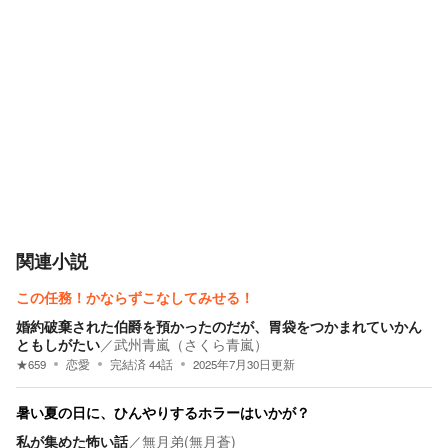
関連小説
この任務！かならずこなしてみせる！
婚約破棄された伯爵を預かったのだが、胃袋をつかまれていかん
ともしがたい
／
武州青嵐（さくら青嵐）
★
659
恋愛
完結済
44
話
2025年7月30日
更新
暑い夏の日に、ひんやりするホラーはいかが？
私が集めた怖い話
／
無月弟(無月蒼)