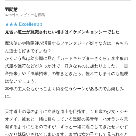
羽間慧
3799
件の
レビューを投稿
★★★
Excellent!!!
見習い道士が意識されたい相手はイケメンキョンシーでした
魔法使いや陰陽師が活躍するファンタジーが好きな方は、もちろ
ん道士も好きですよね？
かくいう私は幼少期に見た『カードキャプターさくら』李小狼の
式服や護符などがきっかけで、好きなものに加わりました。「雷
帝招来」や「風華招来」の響きときたら。憧れてしまうのも無理
はないでしょう。
本作の主人公もかっこよく術を使うシーンがあるのでお楽しみ
に。
天才道士の母のように立派な道士を目指す、１６歳の少女・シャ
オメイ。彼女と一緒に暮らしている黒髪の美青年・ハオランを意
識するようになるのですが、ずっと一緒に過ごしてきたせいかす
っかり妹扱いされてしまいます。まずは女の子として見られると