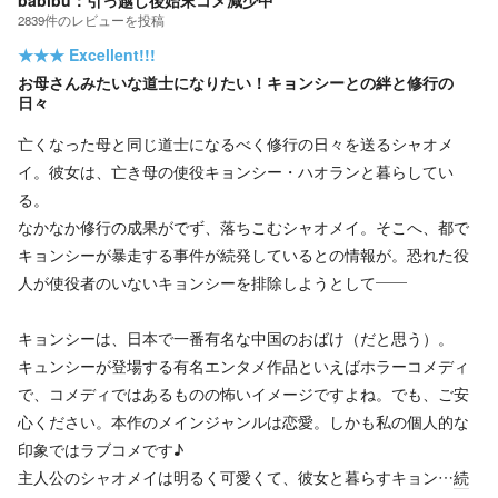
2839
件の
レビューを投稿
★★★
Excellent!!!
お母さんみたいな道士になりたい！キョンシーとの絆と修行の
日々
亡くなった母と同じ道士になるべく修行の日々を送るシャオメ
イ。彼女は、亡き母の使役キョンシー・ハオランと暮らしてい
る。
なかなか修行の成果がでず、落ちこむシャオメイ。そこへ、都で
キョンシーが暴走する事件が続発しているとの情報が。恐れた役
人が使役者のいないキョンシーを排除しようとして――
キョンシーは、日本で一番有名な中国のおばけ（だと思う）。
キュンシーが登場する有名エンタメ作品といえばホラーコメディ
で、コメディではあるものの怖いイメージですよね。でも、ご安
心ください。本作のメインジャンルは恋愛。しかも私の個人的な
印象ではラブコメです♪
主人公のシャオメイは明るく可愛くて、彼女と暮らすキョン…
続