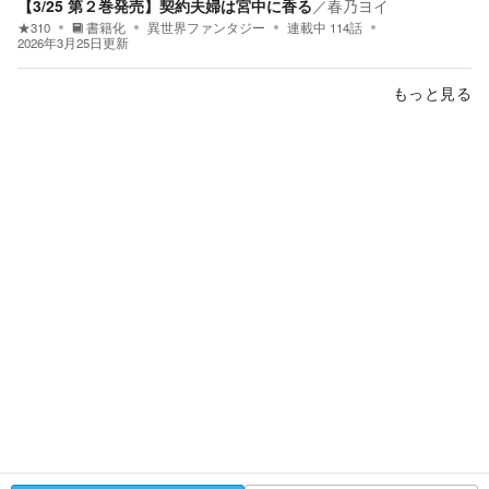
【3/25 第２巻発売】契約夫婦は宮中に香る
／
春乃ヨイ
★
310
書籍化
異世界ファンタジー
連載中
114
話
2026年3月25日
更新
もっと見る