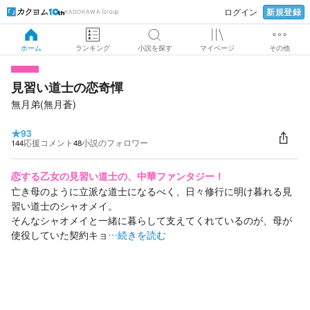
新規登録
ログイン
KADOKAWA Group
ホーム
ランキング
小説を探す
マイページ
その他
見習い道士の恋奇憚
無月弟(無月蒼)
★
93
144
応援コメント
48
小説のフォロワー
恋する乙女の見習い道士の、中華ファンタジー！
亡き母のように立派な道士になるべく、日々修行に明け暮れる見
習い道士のシャオメイ。
そんなシャオメイと一緒に暮らして支えてくれているのが、母が
使役していた契約キョ
…続きを読む