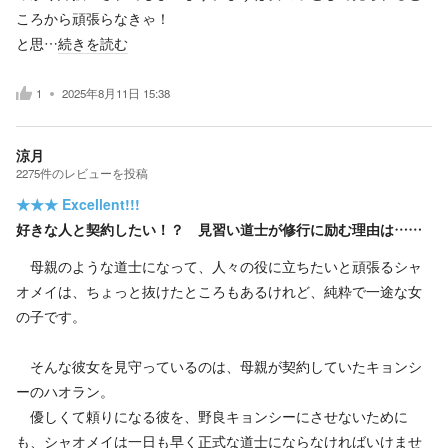
ころから頑張らなきゃ！
と思…
続きを読む
1
2025年8月11日 15:38
涼月
2275
件の
レビューを投稿
★★★
Excellent!!!
好きな人と契約したい！？ 見習い道士が修行に励む理由は……
母親のような道士になって、人々の役に立ちたいと頑張るシャ
オメイは、ちょっと抜けたところもあるけれど、純粋で一途な女
の子です。
そんな彼女を見守っているのは、母親が契約していたキョンシ
ーのハオラン。
優しくて頼りになる彼を、野良キョンシーにさせないために
も、シャオメイは一日も早く正式な道士にならなければいけませ