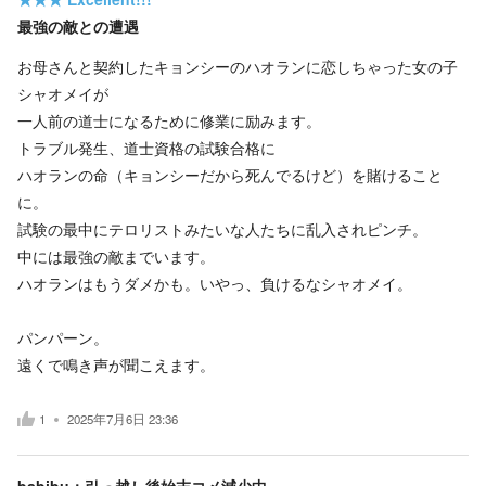
最強の敵との遭遇
お母さんと契約したキョンシーのハオランに恋しちゃった女の子
シャオメイが
一人前の道士になるために修業に励みます。
トラブル発生、道士資格の試験合格に
ハオランの命（キョンシーだから死んでるけど）を賭けること
に。
試験の最中にテロリストみたいな人たちに乱入されピンチ。
中には最強の敵までいます。
ハオランはもうダメかも。いやっ、負けるなシャオメイ。
パンパーン。
遠くで鳴き声が聞こえます。
1
2025年7月6日 23:36
babibu：引っ越し後始末コメ減少中