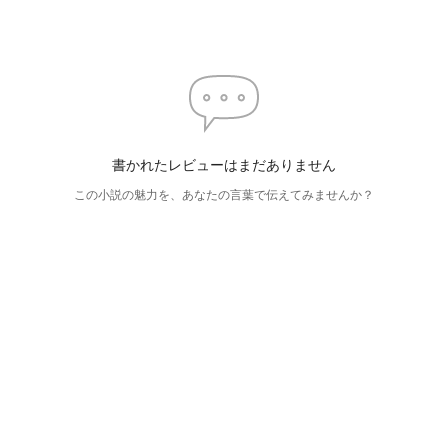
書かれたレビューはまだありません
この小説の魅力を、あなたの言葉で伝えてみませんか？