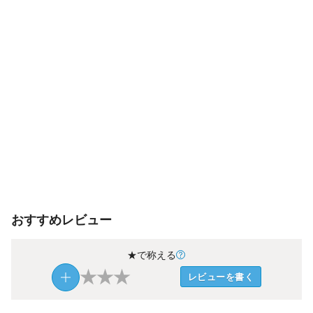
おすすめレビュー
★で称える
★
★
★
レビューを書く