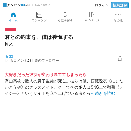
新規登録
ログイン
KADOKAWA Group
ホーム
ランキング
小説を探す
マイページ
その他
君との約束を、僕は後悔する
怜來
★
33
1
応援コメント
28
小説のフォロワー
大好きだった彼女が変わり果ててしまったら
高山高校で数人の男子生徒が死亡。彼らは僕、西鷹透夜《にした
かとうや》のクラスメイト。そしてその犯人はSNS上で雛菊《デ
イジー》というサイトを立ち上げている者だっ
…続きを読む