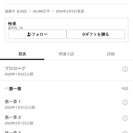
連載中
全
24
話
28,388
文字
2024年2月5日
更新
怜來
@KAI_18
フォロー
ギフトを贈る
目次
関連小説
詳細
目次
プロローグ
2023年1月6日
公開
第一章
10話
第一章 1
2023年1月21日
公開
第一章 2
2023年2月1日
公開
第一章 3