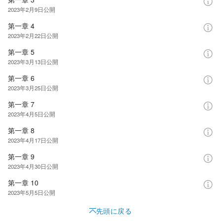
2023年2月9日
公開
第一章 4
2023年2月22日
公開
第一章 5
2023年3月13日
公開
第一章 6
2023年3月25日
公開
第一章 7
2023年4月5日
公開
第一章 8
2023年4月17日
公開
第一章 9
2023年4月30日
公開
第一章 10
2023年5月5日
公開
先頭に戻る