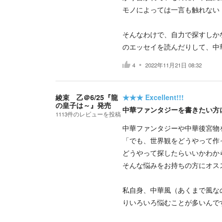
モノによっては一言も触れない
そんなわけで、自力で探すしか
のエッセイを読んだりして、中
4
2022年11月21日 08:32
綾束 乙＠6/25『龍
★★★
Excellent!!!
の皇子は～』発売
中華ファンタジーを書きたい方
1113
件の
レビューを投稿
中華ファンタジーや中華後宮物
「でも、世界観をどうやって作
どうやって探したらいいかわか
そんな悩みをお持ちの方にオス
私自身、中華風（あくまで風な
りいろいろ悩むことが多いんで