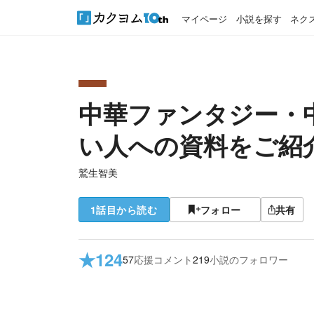
マイページ
小説を探す
ネク
中華ファンタジー・
い人への資料をご紹
鷲生智美
1話目から読む
フォロー
共有
★
124
57
応援コメント
219
小説のフォロワー