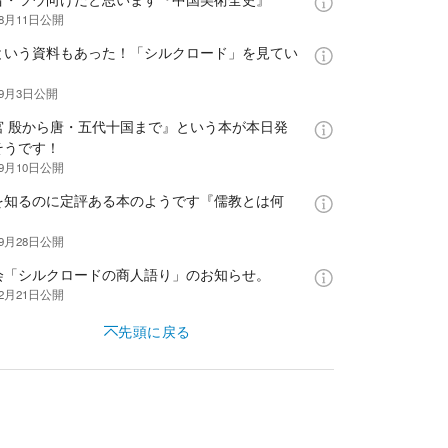
年8月11日
公開
Dという資料もあった！「シルクロード」を見てい
。
年9月3日
公開
宮 殷から唐・五代十国まで』という本が本日発
そうです！
年9月10日
公開
を知るのに定評ある本のようです『儒教とは何
年9月28日
公開
会「シルクロードの商人語り」のお知らせ。
年2月21日
公開
先頭に戻る