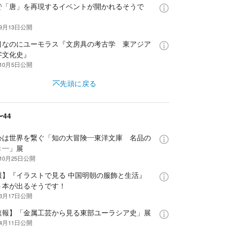
で「唐」を再現するイベントが開かれるそうで
年9月13日
公開
目なのにユーモラス『文房具の考古学 東アジア
字文化史』
年10月5日
公開
先頭に戻る
〜44
心は世界を繋ぐ「知の大冒険—東洋文庫 名品の
き—」展
10月25日
公開
報】『イラストで見る 中国明朝の服飾と生活』
う本が出るそうです！
年3月17日
公開
速報】「金属工芸から見る東部ユーラシア史」展
年4月11日
公開