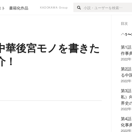
スト
書籍化作品
KADOKAWA Group
目次
1〜
中華後宮モノを書きた
第1
作事
介！
2022年
第2
る中
2022年
第3
私）
界史
2022年
第4
化事
2022年