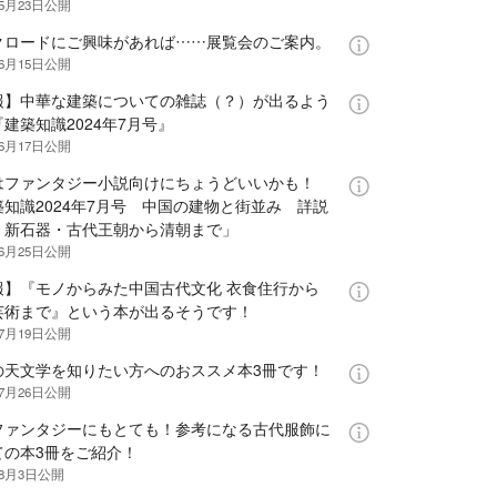
年5月23日
公開
クロードにご興味があれば……展覧会のご案内。
年6月15日
公開
報】中華な建築についての雑誌（？）が出るよう
建築知識2024年7月号』
年6月17日
公開
はファンタジー小説向けにちょうどいいかも！
築知識2024年7月号 中国の建物と街並み 詳説
：新石器・古代王朝から清朝まで」
年6月25日
公開
報】『モノからみた中国古代文化 衣食住行から
芸術まで』という本が出るそうです！
年7月19日
公開
の天文学を知りたい方へのおススメ本3冊です！
年7月26日
公開
ファンタジーにもとても！参考になる古代服飾に
ての本3冊をご紹介！
年8月3日
公開