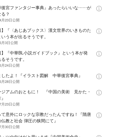
華後宮ファンタジー事典』あったらいいな……が
なる？
年4月23日
公開
報】『〈あじあブックス〉漢文世界のいきものた
という本が出るそうです。
年6月3日
公開
報】『中華BL小説ガイドブック』という本が発
れるそうです。
年6月24日
公開
ましたよ！『イラスト図解 中華後宮事典』
年6月28日
公開
ージアムのおともに！ 『中国の美術 見かた・
方』
年7月23日
公開
って意外にロックな宗教だったんですね！『隋唐
の仏教と社会 弾圧の狭間にて』
年7月30日
公開
者・ツウ向けだと思います『中国美術全史』