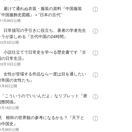
話 避けて通れぬ衣装・服装の資料『中国服装
『中国服飾史図鑑』＋”日本の古代”
11月26日
公開
話 日常描写の手引きに役立ち、著者の学者先生
ャラが楽しめる『古代中国の24時間』
年12月3日
公開
話 小説仕立てで日常史を学べる歴史書です『古
国の日常生活』
12月10日
公開
話 女性が登場する作品なら一度は目を通したい
唐帝国の女性たち』
年1月9日
公開
話 「こういうのでいいんだよ」なリブレット『唐
国際関係』
年1月15日
公開
0話 根幹の世界観の参考になるかも？『天下と
の中国史』
年1月28日
公開