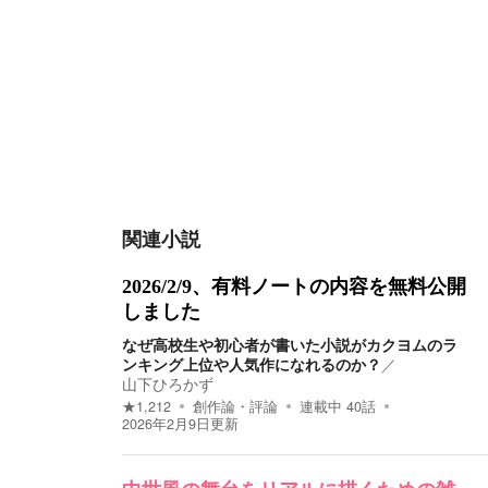
関連小説
2026/2/9、有料ノートの内容を無料公開
しました
なぜ高校生や初心者が書いた小説がカクヨムのラ
ンキング上位や人気作になれるのか？
／
山下ひろかず
★
1,212
創作論・評論
連載中
40
話
2026年2月9日
更新