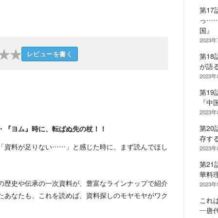
第1
っ…
国』
2023
★
★
レビューを書く
第1
が語
2023
第1
『中
2023
第2
・『ヨム』時に、転ばぬ先の杖！！
存す
「資料が足りない……」と感じた時に、まず読んでほし
2023
第2
華料
の歴史や伝承の一次資料が、豊富なラインナップで紹介
2023
たあなたも、これを読めば、資料探しのモヤモヤがワク
これ
―唐