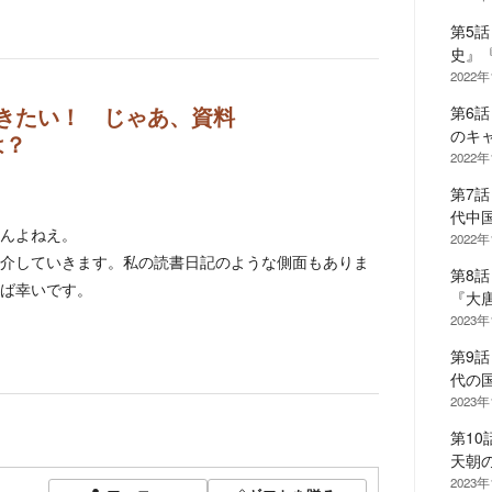
第5
史』
2022年
第6
きたい！ じゃあ、資料
のキ
は？
2022
第7
代中
んよねえ。
2022年
介していきます。私の読書日記のような側面もありま
第8
ば幸いです。
『大
2023
第9
代の
2023
第1
天朝
2023