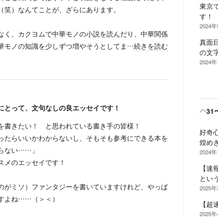
東京
（笑）なんてことが、ざらにあります。
す！
2024
なく、カクヨムで中華モノの小説を読んだり、中華関係
真面
華モノの知識を少しずつ増やそうとしてま…
続きを読む
の文
2024
にとって、文句なしの良エッセイです！
31
を書きたい！ と思われている書き手の皆様！
好奇
ったらいいかわからないし、そもそも参考にできる本を
煌め
らない……」
2024年
スメのエッセイです！
【速
とい
のがミソ）ファンタジーを書いていますけれど、やっぱ
2025
すよね……（＞＜）
【超
2025