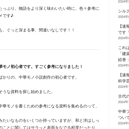
2024
たっぷり。物語をより深く味わいたい時に、色々参考に
シル
メです♪
2024
【速
も、ぐっと深まる事、間違いなしです！！
です『
2024
これ
「建
絵巻
2024
華モノ初心者です。すごく参考になりました！
【速
ばかりの、中華モノ小説創作の初心者です。
科学
2024
そうな資料を探し始めました。
古代
2024
中華モノを書くための参考になる資料を集めるのって、
中華
つい
みたいなものをいくつか持っていますが、和と洋はしっ
2024
のことに関してはサラッと表面をなでる程度だったり、