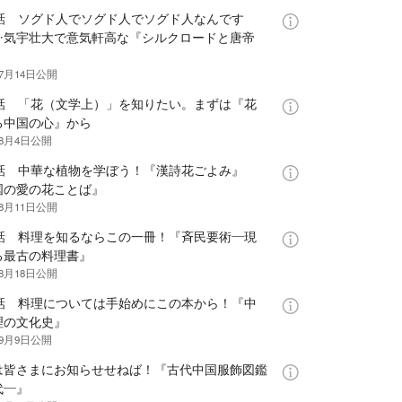
7話 ソグド人でソグド人でソグド人なんです
…気宇壮大で意気軒高な『シルクロードと唐帝
年7月14日
公開
8話 「花（文学上）」を知りたい。まずは『花
る中国の心』から
年8月4日
公開
9話 中華な植物を学ぼう！『漢詩花ごよみ』
国の愛の花ことば』
年8月11日
公開
0話 料理を知るならこの一冊！『斉民要術―現
る最古の料理書』
年8月18日
公開
1話 料理については手始めにこの本から！『中
理の文化史』
年9月9日
公開
は皆さまにお知らせせねば！『古代中国服飾図鑑
代―』