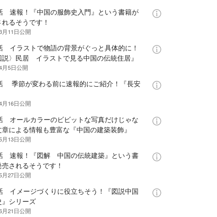
1話 速報！『中国の服飾史入門』という書籍が
されるそうです！
年3月11日
公開
2話 イラストで物語の背景がぐっと具体的に！
図説〉民居 イラストで見る中国の伝統住居』
年4月5日
公開
3話 季節が変わる前に速報的にご紹介！『長安
』
年4月16日
公開
4話 オールカラーのビビットな写真だけじゃな
文章による情報も豊富な『中国の建築装飾』
年5月13日
公開
5話 速報！『図解 中国の伝統建築』という書
発売されるそうです！
年5月27日
公開
6話 イメージづくりに役立ちそう！『図説中国
史』シリーズ
年6月21日
公開