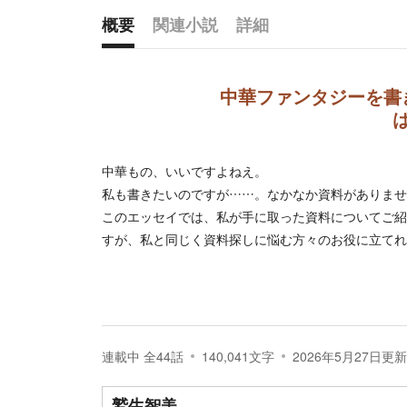
概要
関連小説
詳細
概要
中華ファンタジーを書
中華もの、いいですよねえ。
私も書きたいのですが……。なかなか資料がありませ
このエッセイでは、私が手に取った資料についてご紹
すが、私と同じく資料探しに悩む方々のお役に立てれ
連載中
全
44
話
140,041
文字
2026年5月27日
更新
鷲生智美