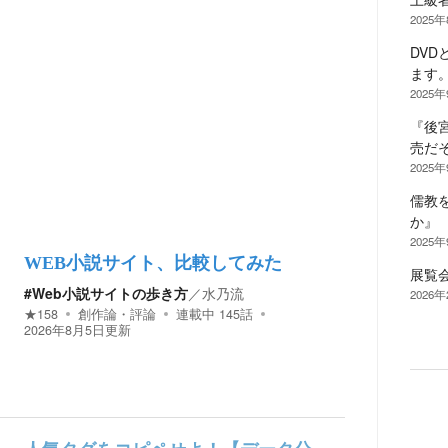
2025
DV
ます
2025
『後
売だ
2025
儒教
か』
2025
WEB小説サイト、比較してみた
展覧
#Web小説サイトの歩き方
／
水乃流
2026
★
158
創作論・評論
連載中
145
話
2026年8月5日
更新