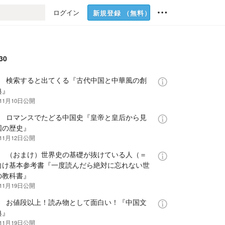
ログイン
新規登録
（無料）
30
話 検索すると出てくる『古代中国と中華風の創
典』
11月10日
公開
話 ロマンスでたどる中国史『皇帝と皇后から見
国の歴史』
11月12日
公開
話 （おまけ）世界史の基礎が抜けている人（＝
向け基本参考書『一度読んだら絶対に忘れない世
の教科書』
11月19日
公開
話 お値段以上！読み物として面白い！『中国文
典』
11月19日
公開