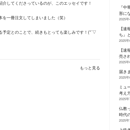
紹介してくださっているのが、このエッセイです！
『中
形に
本を一冊注文してしまいました（笑）
2025
【速
予定とのことで、続きもとっても楽しみです！(*´▽
ち』
2025
【速
売さ
2025
もっと見る
届き
2025
ミュ
考え
2025
仏教
時代
2025
上級