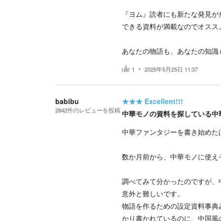
『ヨム』読者にも新たな発見が
できる資料が満載なのでオスス
あなたの物語も、あなたの知識
1
2025年5月25日 11:37
babibu
★★★
Excellent!!!
2842
件の
レビューを投稿
中華モノの資料を探している中
中華ファンタジーを書き始めた
数か月前から、中華モノに使え
調べてみて分かったのですが、
意外と難しいです。
物語を作るための設定資料事典
かり書かれているのに、中国風