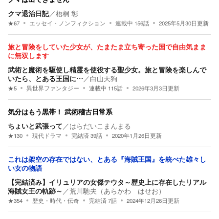
クマ退治日記
／
梧桐 彰
★
67
エッセイ・ノンフィクション
連載中
156
話
2025年5月30日
更新
旅と冒険をしていた少女が、たまたま立ち寄った国で自由気まま
に無双します
武術と魔術を駆使し精霊を使役する聖少女。旅と冒険を楽しんで
いたら、とある王国に…
／
白山天狗
★
5
異世界ファンタジー
連載中
115
話
2026年3月3日
更新
気分はもう黒帯！ 武術稽古日常系
ちょいと武張って
／
はらだいこまんまる
★
130
現代ドラマ
完結済
39
話
2020年1月26日
更新
これは架空の存在ではない、とある『海賊王国』を統べた雄々し
い女の物語
【完結済み】イリュリアの女傑テウタ～歴史上に存在したリアル
海賊女王の軌跡～
／
荒川馳夫（あらかわ はせお）
★
354
歴史・時代・伝奇
完結済
7
話
2024年12月26日
更新