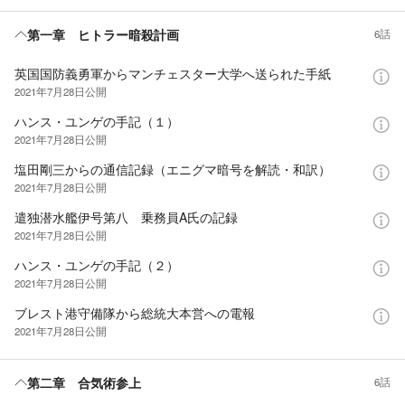
第一章 ヒトラー暗殺計画
6話
英国国防義勇軍からマンチェスター大学へ送られた手紙
2021年7月28日
公開
ハンス・ユンゲの手記（１）
2021年7月28日
公開
塩田剛三からの通信記録（エニグマ暗号を解読・和訳）
2021年7月28日
公開
遣独潜水艦伊号第八 乗務員A氏の記録
2021年7月28日
公開
ハンス・ユンゲの手記（２）
2021年7月28日
公開
ブレスト港守備隊から総統大本営への電報
2021年7月28日
公開
第二章 合気術参上
6話