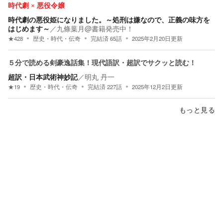
時代劇 × 悪役令嬢
時代劇の悪役姫になりました。～処刑は嫌なので、正義の味方を
はじめます～
／
九條葉月@書籍発売中！
★
428
歴史・時代・伝奇
完結済
65
話
2025年2月20日
更新
５分で読める剣豪逸話集！現代語訳・超訳でサクッと読む！
超訳・日本武術神妙記
／
明丸 丹一
★
19
歴史・時代・伝奇
完結済
227
話
2025年12月2日
更新
もっと見る