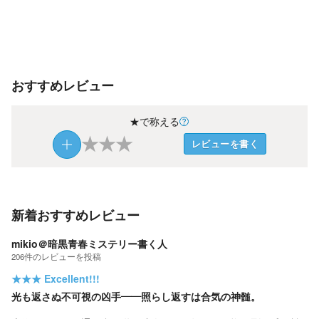
おすすめレビュー
★で称える
★
★
★
レビューを書く
新着おすすめレビュー
mikio＠暗黒青春ミステリー書く人
206
件の
レビューを投稿
★★★
Excellent!!!
光も返さぬ不可視の凶手――照らし返すは合気の神髄。