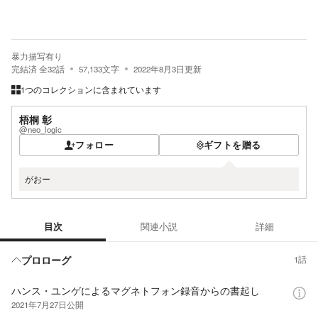
暴力描写有り
完結済
全
32
話
57,133
文字
2022年8月3日
更新
1つのコレクションに含まれています
梧桐 彰
@neo_logic
フォロー
ギフトを贈る
がおー
目次
関連小説
詳細
目次
プロローグ
1話
ハンス・ユンゲによるマグネトフォン録音からの書起し
2021年7月27日
公開