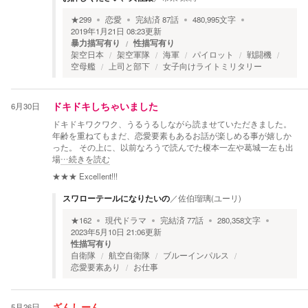
★
299
恋愛
完結済
87
話
480,995
文字
2019年1月21日 08:23
更新
暴力描写有り
性描写有り
架空日本
架空軍隊
海軍
パイロット
戦闘機
空母艦
上司と部下
女子向けライトミリタリー
6月30日
ドキドキしちゃいました
ドキドキワクワク、うるうるしながら読ませていただきました。
年齢を重ねてもまだ、恋愛要素もあるお話が楽しめる事が嬉しか
った。 その上に、以前なろうで読んでた榎本一左や葛城一左も出
場
…続きを読む
★★★
Excellent!!!
スワローテールになりたいの
／
佐伯瑠璃(ユーリ)
★
162
現代ドラマ
完結済
77
話
280,358
文字
2023年5月10日 21:06
更新
性描写有り
自衛隊
航空自衛隊
ブルーインパルス
恋愛要素あり
お仕事
5月26日
ざんしーん