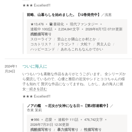
★★★
Excellent!!!
前略、山暮らしを始めました。【12巻発売中】
／
浅葱
★
13,476
書籍化
現代ファンタジー
連載中
1002
話
2,234,841
文字
2026年8月7日 07:01
更新
残酷描写有り
スローライフ
里山とか隣山とか村とか
コカトリス？
ドラゴン？
大蛇？
男主人公
ハッピーエンド
あれもこれもなんかでかい
2024年1
ついに海人に
月24日
いつもいつも素敵な作品をありがとうございます。 全シリーズか
ら愛読しているので、心優と雅臣の近況やシドとココちゃんの様
子も知れて 贅沢な作品になってますね。 しかし、あの海人に彼
女
…続きを読む
★★★
Excellent!!!
ノアの艦 ～厄女が女神になる日～【第2部連載中】
／
市來 茉莉
★
986
恋愛
連載中
111
話
476,742
文字
2026年7月31日 12:30
更新
残酷描写有り
暴力描写有り
性描写有り