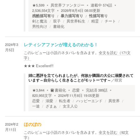
★
5,599
異世界ファンタジー
連載中
574
話
2,536,554
文字
2026年8月4日 08:00
更新
残酷描写有り
暴力描写有り
性描写有り
剣と魔法
双子
異世界転生
精霊
チート
男性向け
書籍化
2024年3
レティシアファンが増えるのわかる！
月5日
このレビューは小説のネタバレを含みます。
全文を読む（
171
文
字）
★★★
Excellent!!!
姉に悪評を立てられましたが、何故か隣国の大公に溺愛されて
います～自分らしく生きることがモットーです～
／
咲宮
★
3,844
書籍化
恋愛
完結済
389
話
820,955
文字
2024年11月8日 19:05
更新
恋愛
溺愛
転生者
ハッピーエンド
異世界
一途
ざまぁ
女主人公
2024年2
ほのぼの
月11日
このレビューは小説のネタバレを含みます。
全文を読む（
92
文
字）