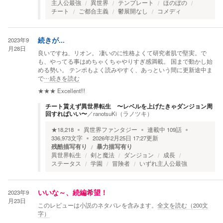
主人公最強
異世界
テンプレート
ほのぼの
チート
ご都合主義
鬱展開なし
コメディ
2023年9
続きが...
月28日
良いですね、リオン。 凄いのに性格よくて研究者肌で堅実。で
も、やってる事はめちゃくちゃやりすぎ感満載。 国まで動かし始
める勢い。 テンポもよく読みやすく、あっという間に更新途中ま
で
…続きを読む
★★★
Excellent!!!
チート貰えず異世界転生 〜レベルを上げたきゃダンジョン周
回すればいい〜
／
ranotsuKi（ラノツキ）
★
18,218
異世界ファンタジー
連載中
109
話
336,973
文字
2026年2月25日 17:27
更新
残酷描写有り
暴力描写有り
異世界転生
剣と魔法
ダンジョン
成長
ステータス
学園
冒険者
いずれ主人公最強
2023年9
いいな～、続編希望！
月23日
このレビューは小説のネタバレを含みます。
全文を読む（
200
文
字）