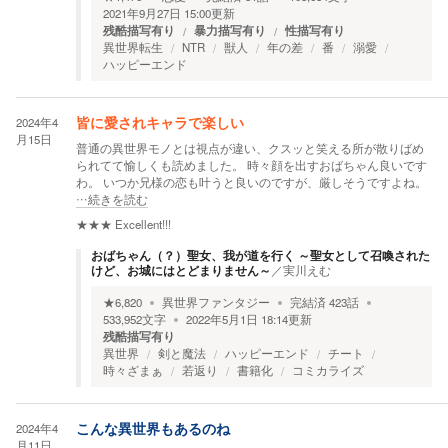
2021年9月27日 15:00
更新
残酷描写有り
暴力描写有り
性描写有り
異世界転生
NTR
獣人
年の差
番
溺愛
ハッピーエンド
2024年4
皆に愛されキャラで楽しい
月15日
普通の異世界モノとは視点が違い、クスッと笑える所が散りばめ
られてて愉しくも読めました。 時々顔を出すおばちゃん良いです
わ。 いつか兄様の恋も叶うと良いのですが、厳しそうですよね。
…続きを読む
★★★
Excellent!!!
おばちゃん（？）聖女、我が道を行く ～聖女として召喚された
けど、お城にはとどまりません～
／
実川えむ
★
6,820
異世界ファンタジー
完結済
423
話
533,952
文字
2022年5月1日 18:14
更新
残酷描写有り
異世界
剣と魔法
ハッピーエンド
チート
時々ざまぁ
若返り
書籍化
コミカライズ
2024年4
こんな異世界もあるのね
月11日