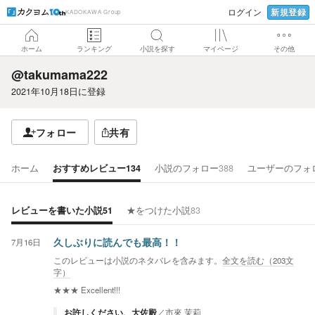
新規登録
ログイン
KADOKAWA Group
ホーム
ランキング
小説を探す
マイページ
その他
@takumama222
2021年10月18日
に登録
フォロー
共有
ホーム
おすすめレビュー
134
小説のフォロー
388
ユーザーのフォ
レビューを書いた小説
51
★をつけた小説
83
7月16日
久しぶりに読んでも最高！！
このレビューは小説のネタバレを含みます。
全文を読む（
203
文
字）
★★★
Excellent!!!
お許しください、大佐殿
／
市來 茉莉