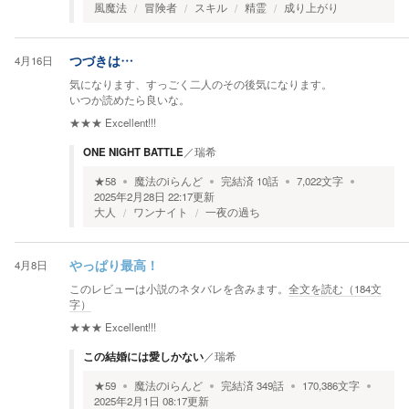
風魔法
冒険者
スキル
精霊
成り上がり
4月16日
つづきは…
気になります、すっごく二人のその後気になります。
いつか読めたら良いな。
★★★
Excellent!!!
ONE NIGHT BATTLE
／
瑞希
★
58
魔法のiらんど
完結済
10
話
7,022
文字
2025年2月28日 22:17
更新
大人
ワンナイト
一夜の過ち
4月8日
やっぱり最高！
このレビューは小説のネタバレを含みます。
全文を読む（
184
文
字）
★★★
Excellent!!!
この結婚には愛しかない
／
瑞希
★
59
魔法のiらんど
完結済
349
話
170,386
文字
2025年2月1日 08:17
更新