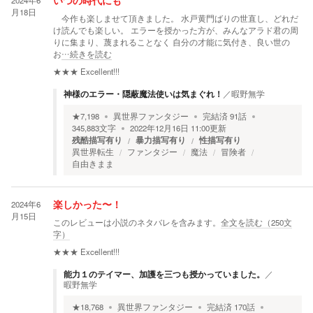
2024年6
いつの時代にも
月18日
今作も楽しませて頂きました。 水戸黄門ばりの世直し、どれだ
け読んでも楽しい。 エラーを授かった方が、みんなアラド君の周
りに集まり、蔑まれることなく 自分の才能に気付き、良い世の
お
…続きを読む
★★★
Excellent!!!
神様のエラー・隠蔽魔法使いは気まぐれ！
／
暇野無学
★
7,198
異世界ファンタジー
完結済
91
話
345,883
文字
2022年12月16日 11:00
更新
残酷描写有り
暴力描写有り
性描写有り
異世界転生
ファンタジー
魔法
冒険者
自由きまま
2024年6
楽しかった〜！
月15日
このレビューは小説のネタバレを含みます。
全文を読む（
250
文
字）
★★★
Excellent!!!
能力１のテイマー、加護を三つも授かっていました。
／
暇野無学
★
18,768
異世界ファンタジー
完結済
170
話