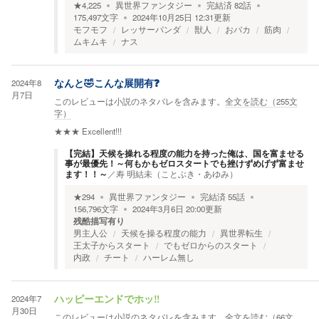
★
4,225
異世界ファンタジー
完結済
82
話
175,497
文字
2024年10月25日 12:31
更新
モフモフ
レッサーパンダ
獣人
おバカ
筋肉
ムキムキ
ナス
2024年8
なんと🤣こんな展開有❓
月7日
このレビューは小説のネタバレを含みます。
全文を読む（
255
文
字）
★★★
Excellent!!!
【完結】天候を操れる程度の能力を持った俺は、国を富ませる
事が最優先！～何もかもゼロスタートでも挫けずめげず富ませ
ます！！～
／
寿 明結未（ことぶき・あゆみ）
★
294
異世界ファンタジー
完結済
55
話
156,796
文字
2024年3月6日 20:00
更新
残酷描写有り
男主人公
天候を操る程度の能力
異世界転生
王太子からスタート
でもゼロからのスタート
内政
チート
ハーレム無し
2024年7
ハッピーエンドでホッ‼️
月30日
このレビューは小説のネタバレを含みます。
全文を読む（
66
文