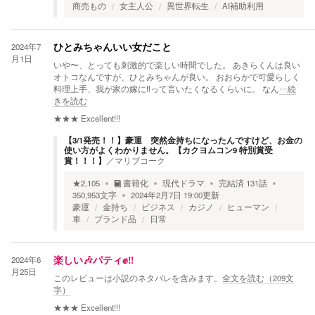
商売もの
女主人公
異世界転生
AI補助利用
2024年7
ひとみちゃんいい女だこと
月1日
いや〜、とっても刺激的で楽しい時間でした。 あきらくんは良い
オトコなんですが、ひとみちゃんが良い。 おおらかで可愛らしく
料理上手、我が家の️嫁に‼️って言いたくなるくらいに。 なん
…続
きを読む
★★★
Excellent!!!
【3/1発売！！】豪運 突然金持ちになったんですけど、お金の
使い方がよくわかりません。【カクヨムコン9 特別賞受
賞！！！】
／
マリブコーク
★
2,105
書籍化
現代ドラマ
完結済
131
話
350,953
文字
2024年2月7日 19:00
更新
豪運
金持ち
ビジネス
カジノ
ヒューマン
車
ブランド品
日常
2024年6
楽しい🎶パティ✊‼️
月25日
このレビューは小説のネタバレを含みます。
全文を読む（
209
文
字）
★★★
Excellent!!!