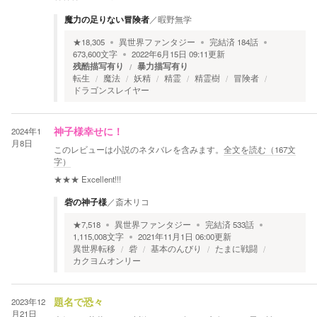
魔力の足りない冒険者
／
暇野無学
★
18,305
異世界ファンタジー
完結済
184
話
673,600
文字
2022年6月15日 09:11
更新
残酷描写有り
暴力描写有り
転生
魔法
妖精
精霊
精霊樹
冒険者
ドラゴンスレイヤー
2024年1
神子様幸せに！
月8日
このレビューは小説のネタバレを含みます。
全文を読む（
167
文
字）
★★★
Excellent!!!
砦の神子様
／
斎木リコ
★
7,518
異世界ファンタジー
完結済
533
話
1,115,008
文字
2021年11月1日 06:00
更新
異世界転移
砦
基本のんびり
たまに戦闘
カクヨムオンリー
2023年12
題名で恐々
月21日