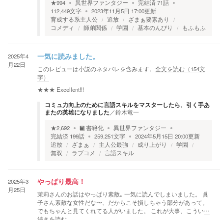
★
994
異世界ファンタジー
完結済
71
話
112,449
文字
2023年11月5日 17:00
更新
育成する系主人公
追放
ざまぁ要素あり
コメディ
師弟関係
学園
基本のんびり
もふもふ
2025年4
一気に読みました。
月22日
このレビューは小説のネタバレを含みます。
全文を読む（
154
文
字）
★★★
Excellent!!!
コミュ力向上のために言語スキルをマスターしたら、引く手あ
またの英雄になりました
／
鈴木竜一
★
2,692
書籍化
異世界ファンタジー
完結済
199
話
259,251
文字
2024年5月15日 20:00
更新
追放
ざまぁ
主人公最強
成り上がり
学園
無双
ラブコメ
言語スキル
2025年3
やっぱり最高！
月25日
茉莉さんのお話はやっぱり素敵｡ 一気に読んでしまいました。 眞
子さん素敵な女性だな〜、だからこそ損しちゃう部分があって。
でもちゃんと見てくれてる人がいました。 これが大事、こうい
…
続きを読む