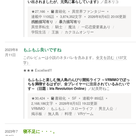
い出されましたが、元気に暮らしています）
／
斎木リコ
★
27,166
書籍化
異世界ファンタジー
連載中
1105
話
3,874,352
文字
2026年8月6日 20:00
更新
残酷描写有り
暴力描写有り
異世界転生
騎士
魔法
一応恋愛要素あり
学院生活
王族
カクヨムオンリー
2023年8
もふもふ良いですね
月11日
このレビューは小説のネタバレを含みます。
全文を読む（
137
文
字）
★★★
Excellent!!!
もふもふと楽しむ無人島のんびり開拓ライフ ～VRMMOでぼっ
ちを満喫するはずが、全プレイヤーに注目されているみたいで
す～（旧題：Iris Revolution Online）
／
紀美野ねこ
★
30,424
書籍化
SF
連載中
850
話
2,168,186
文字
2026年8月5日 19:22
更新
VRMMO
もふもふ
スローライフ
男主人公
掲示板
無人島
料理
VRゲーム
2023年7
寝不足に・・・。