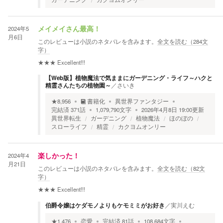
2024年5
メイメイさん最高！
月6日
このレビューは小説のネタバレを含みます。
全文を読む（
284
文
字）
★★★
Excellent!!!
【Web版】植物魔法で気ままにガーデニング・ライフ～ハクと
精霊さんたちの植物園～
／
さいき
★
8,956
書籍化
異世界ファンタジー
完結済
371
話
1,079,790
文字
2026年4月8日 19:00
更新
異世界転生
ガーデニング
植物魔法
ほのぼの
スローライフ
精霊
カクヨムオンリー
2024年4
楽しかった！
月21日
このレビューは小説のネタバレを含みます。
全文を読む（
82
文
字）
★★★
Excellent!!!
伯爵令嬢はケダモノよりもケモミミがお好き
／
実川えむ
★
1,476
恋愛
完結済
81
話
108,684
文字