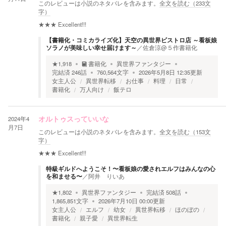
このレビューは小説のネタバレを含みます。
全文を読む（
233
文
字）
★★★
Excellent!!!
【書籍化・コミカライズ化】天空の異世界ビストロ店 ～看板娘
ソラノが美味しい幸せ届けます～
／
佐倉涼@５作書籍化
★
1,918
書籍化
異世界ファンタジー
完結済
246
話
760,564
文字
2026年5月8日 12:35
更新
女主人公
異世界転移
お仕事
料理
日常
書籍化
万人向け
飯テロ
2024年4
オルトゥスっていいな
月7日
このレビューは小説のネタバレを含みます。
全文を読む（
153
文
字）
★★★
Excellent!!!
特級ギルドへようこそ！〜看板娘の愛されエルフはみんなの心
を和ませる〜
／
阿井 りいあ
★
1,802
異世界ファンタジー
完結済
508
話
1,865,851
文字
2026年7月10日 00:00
更新
女主人公
エルフ
幼女
異世界転移
ほのぼの
書籍化
親子愛
異世界転生