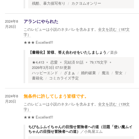
残酷、暴力描写有り
カクヨムオンリー
2024年8
アランにやられた
月25日
このレビューは小説のネタバレを含みます。
全文を読む（
187
文
字）
★★★
Excellent!!!
【書籍化】皆様、答え合わせをいたしましょう
／
楽歩
★
4,413
恋愛
完結済
51
話
79,175
文字
2026年3月3日 07:51
更新
ハッピーエンド
ざまぁ
婚約破棄
魔法
聖女
書籍化
コミカライズ予定
2024年8
無条件に許してしまう皆様です。
月20日
このレビューは小説のネタバレを含みます。
全文を読む（
139
文
字）
★★★
Excellent!!!
ちびもふムイちゃんの目指せ冒険者への道（旧題「使い魔ムイ
ちゃんの目指せ冒険者への道）
／
小鳥屋エム