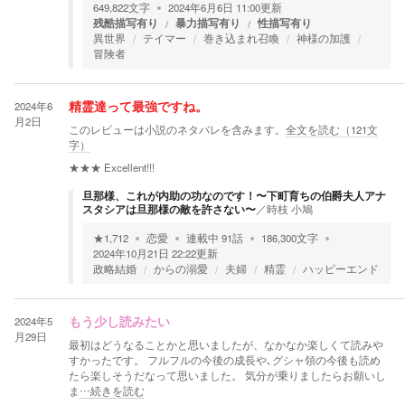
649,822
文字
2024年6月6日 11:00
更新
残酷描写有り
暴力描写有り
性描写有り
異世界
テイマー
巻き込まれ召喚
神様の加護
冒険者
2024年6
精霊達って最強ですね。
月2日
このレビューは小説のネタバレを含みます。
全文を読む（
121
文
字）
★★★
Excellent!!!
旦那様、これが内助の功なのです！〜下町育ちの伯爵夫人アナ
スタシアは旦那様の敵を許さない〜
／
時枝 小鳩
★
1,712
恋愛
連載中
91
話
186,300
文字
2024年10月21日 22:22
更新
政略結婚
からの溺愛
夫婦
精霊
ハッピーエンド
2024年5
もう少し読みたい
月29日
最初はどうなることかと思いましたが、なかなか楽しくて読みや
すかったです。 フルフルの今後の成長や､グシャ領の今後も読め
たら楽しそうだなって思いました。 気分が乗りましたらお願いし
ま
…続きを読む