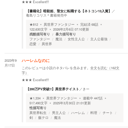
★★★
Excellent!!!
【書籍化】暗殺姫、聖女に転職する【ネトコン13入賞】
／
毒島リコリス＊書籍発売中
★
812
異世界ファンタジー
完結済
68
話
122,630
文字
2026年2月6日 07:10
更新
残酷描写有り
暴力描写有り
ファンタジー
魔法
女性主人公
主人公最強
恋愛
異世界
2023年9
ハーレムなのに
月17日
このレビューは小説のネタバレを含みます。
全文を読む（
162
文
字）
★★★
Excellent!!!
【200万PV突破!!】異世界テイスト
／
きー
★
1,334
異世界ファンタジー
連載中
447
話
517,490
文字
2025年3月30日 21:01
更新
性描写有り
異世界転生
男主人公
ハーレム
料理
チート
剣
飯テロ
魔法