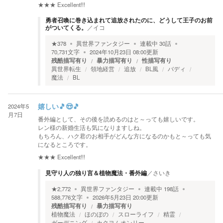
★★★
Excellent!!!
勇者召喚に巻き込まれて追放されたのに、どうして王子のお前
がついてくる。
／
イコ
★
378
異世界ファンタジー
連載中
30
話
70,731
文字
2024年10月23日 08:00
更新
残酷描写有り
暴力描写有り
性描写有り
異世界転生
領地経営
追放
BL風
バディ
魔法
BL
2024年5
嬉しい🎵😍🎵
月7日
番外編として、その後を読めるのはと～っても嬉しいです。
レン様の新婚生活も気になりますしね。
もちろん、ハク君のお相手がどんな方になるのかもと～っても気
になるところです。
★★★
Excellent!!!
見守り人の独り言＆植物魔法・番外編
／
さいき
★
2,772
異世界ファンタジー
連載中
198
話
588,776
文字
2026年5月23日 20:00
更新
残酷描写有り
暴力描写有り
植物魔法
ほのぼの
スローライフ
精霊
ガーデニング
カクヨムオンリー