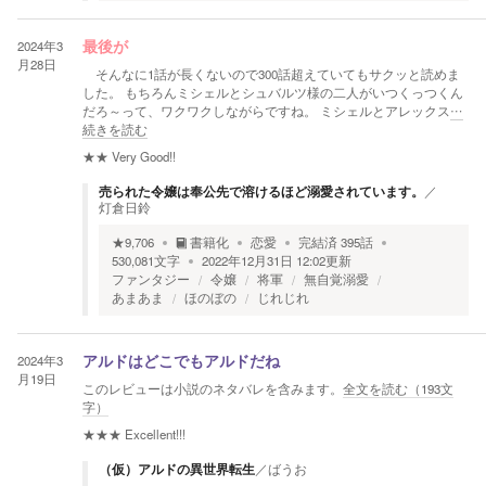
2024年3
最後が
月28日
そんなに1話が長くないので300話超えていてもサクッと読めま
した。 もちろんミシェルとシュバルツ様の二人がいつくっつくん
だろ～って、ワクワクしながらですね。 ミシェルとアレックス
…
続きを読む
★★
Very Good!!
売られた令嬢は奉公先で溶けるほど溺愛されています。
／
灯倉日鈴
★
9,706
書籍化
恋愛
完結済
395
話
530,081
文字
2022年12月31日 12:02
更新
ファンタジー
令嬢
将軍
無自覚溺愛
あまあま
ほのぼの
じれじれ
2024年3
アルドはどこでもアルドだね
月19日
このレビューは小説のネタバレを含みます。
全文を読む（
193
文
字）
★★★
Excellent!!!
（仮）アルドの異世界転生
／
ばうお