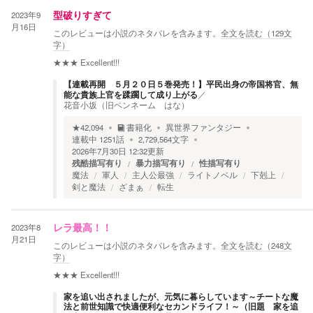
2023年9
型破りすぎて
月16日
このレビューは小説のネタバレを含みます。
全文を読む（
129
文
字）
★★★
Excellent!!!
【連載再開 ５月２０日５巻発売！】平民出身の帝国将官、無
能な貴族上官を蹂躙して成り上がる
／
花音小坂（旧ペンネーム はな）
★
42,094
書籍化
異世界ファンタジー
連載中
1251
話
2,729,564
文字
2026年7月30日 12:32
更新
残酷描写有り
暴力描写有り
性描写有り
魔法
軍人
主人公最強
ライトノベル
下剋上
剣と魔法
ざまぁ
転生
2023年8
レラ最高！！
月21日
このレビューは小説のネタバレを含みます。
全文を読む（
248
文
字）
★★★
Excellent!!!
家を追い出されましたが、元気に暮らしています～チートな魔
法と前世知識で快適便利なセカンドライフ！～（旧題 家を追