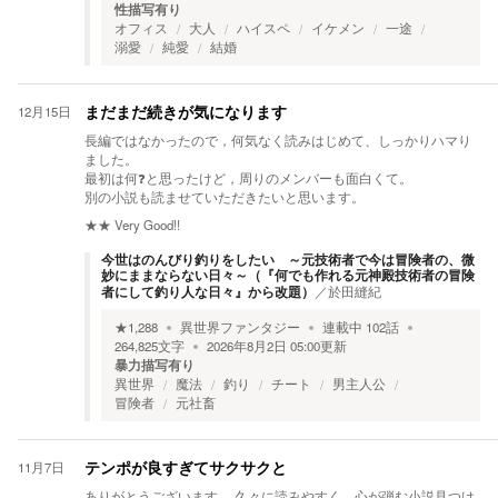
性描写有り
オフィス
大人
ハイスペ
イケメン
一途
溺愛
純愛
結婚
12月15日
まだまだ続きが気になります
長編ではなかったので，何気なく読みはじめて、しっかりハマり
ました。
最初は何❓と思ったけど，周りのメンバーも面白くて。
別の小説も読ませていただきたいと思います。
★★
Very Good!!
今世はのんびり釣りをしたい ～元技術者で今は冒険者の、微
妙にままならない日々～（『何でも作れる元神殿技術者の冒険
者にして釣り人な日々』から改題）
／
於田縫紀
★
1,288
異世界ファンタジー
連載中
102
話
264,825
文字
2026年8月2日 05:00
更新
暴力描写有り
異世界
魔法
釣り
チート
男主人公
冒険者
元社畜
11月7日
テンポが良すぎてサクサクと
ありがとうございます。 久々に読みやすく、心が弾む小説見つけ