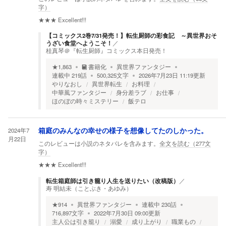
字）
★★★
Excellent!!!
【コミックス2巻7/31発売！】転生厨師の彩食記 ～異世界おそ
うざい食堂へようこそ！
／
桂真琴＠『転生厨師』コミックス本日発売！
★
1,863
書籍化
異世界ファンタジー
連載中
219
話
500,325
文字
2026年7月23日 11:19
更新
やりなおし
異世界転生
お料理
中華風ファンタジー
身分差ラブ
お仕事
ほのぼの時々ミステリー
飯テロ
2024年7
箱庭のみんなの幸せの様子を想像してたのしかった。
月22日
このレビューは小説のネタバレを含みます。
全文を読む（
277
文
字）
★★★
Excellent!!!
転生箱庭師は引き籠り人生を送りたい（改稿版）
／
寿 明結未（ことぶき・あゆみ）
★
914
異世界ファンタジー
連載中
230
話
716,897
文字
2022年7月30日 09:00
更新
主人公は引き籠り
溺愛
成り上がり
職業もの