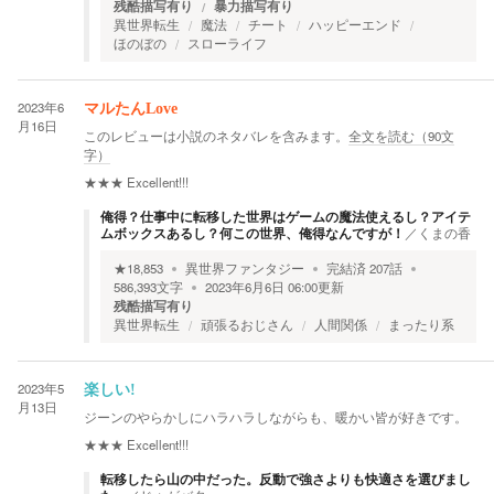
残酷描写有り
暴力描写有り
異世界転生
魔法
チート
ハッピーエンド
ほのぼの
スローライフ
2023年6
マルたんLove
月16日
このレビューは小説のネタバレを含みます。
全文を読む（
90
文
字）
★★★
Excellent!!!
俺得？仕事中に転移した世界はゲームの魔法使えるし？アイテ
ムボックスあるし？何この世界、俺得なんですが！
／
くまの香
★
18,853
異世界ファンタジー
完結済
207
話
586,393
文字
2023年6月6日 06:00
更新
残酷描写有り
異世界転生
頑張るおじさん
人間関係
まったり系
2023年5
楽しい!
月13日
ジーンのやらかしにハラハラしながらも、暖かい皆が好きです。
★★★
Excellent!!!
転移したら山の中だった。反動で強さよりも快適さを選びまし