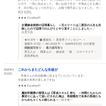
たので、一気に読みました。 長いお話ですが、中弛みとかも感じ
ず、次が気になって仕方ない。 お陰で寝不足になりました。 今
…
続きを読む
★★★
Excellent!!!
左遷錬金術師の辺境暮らし ～元エリートは二度目の人生も失
敗したので辺境でのんびりとやり直すことにしました～
／
出雲大吉
★
31,579
書籍化
異世界ファンタジー
連載中
317
話
851,203
文字
2026年8月3日 12:01
更新
残酷描写有り
暴力描写有り
男主人公
職業もの
錬金術
猫
スローライフ
異世界転生
2025年4
これからまたどんな生徒が
月23日
作者さんの作品順番に読ませていただいています。
生徒達の未来が楽しみですね
★★★
Excellent!!!
魔剣学園寮の管理人は【育成スキル】持ち ～仲間たちからの
裏切りにあって追いだされた俺は、再就職先で未来の英雄たち
からめちゃくちゃ頼られる～
／
鈴木竜一