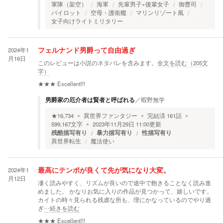
軍隊（架空）
海軍
先輩男子×後輩女子
御曹司
パイロット
空母・護衛艦
マリンリゾート風
女子向けライトミリタリー
2024年1
フェルナンド男爵って自由過ぎ
月16日
このレビューは小説のネタバレを含みます。
全文を読む（
205
文
字）
★★★
Excellent!!!
男爵家の厄介者は賢者と呼ばれる
／
暇野無学
★
16,734
異世界ファンタジー
完結済
161
話
599,167
文字
2023年11月29日 11:00
更新
残酷描写有り
暴力描写有り
性描写有り
異世界転生
魔法使い
2024年1
最高にテンポが良くて先が気になり大変。
月12日
凄く読みやすく、リズムが良いので途中で飽きることなく読み進
めました。 かなりお気に入りの作品が見つかって、嬉しいです。
カイトの時々見られる残虐な所も、理にかなっているのでやり過
ぎ
…続きを読む
★★★
Excellent!!!