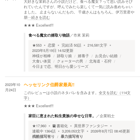
大好きな茉莉さんの小説だけど、食べる魔女？って思い読みそび
れていたんですが、呼んでみたら楽しくて一気に読み進めちゃい
ました。 止まらないんだもの。 千歳さんはもちろん、伊万里君や
朋
…続きを読む
★★★
Excellent!!!
食べる魔女の婿取り物語
／
市來 茉莉
★
553
恋愛
完結済
50
話
216,581
文字
2023年5月19日 14:52
更新
神様が相棒
跡取り娘
婿養子
お見合い結婚
大食い体質
クォーターの男
北海道・石狩
今日まで恋、明日から愛シリーズ
2023年10
ヘッセリンク伯爵家最高‼️
月24日
このレビューは小説のネタバレを含みます。
全文を読む（
114
文
字）
★★★
Excellent!!!
家臣に恵まれた転生貴族の幸せな日常。
／
企業戦士
★
17,960
書籍化
異世界ファンタジー
連載中
1364
話
3,209,053
文字
2026年8月7日 08:45
更新
残酷描写有り
暴力描写有り