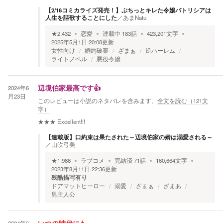
【2/16コミカライズ発売！】ぷちっとキレた令嬢パトリシアは
人生を謳歌することにした
／
あまNatu
★
2,432
恋愛
連載中
183
話
423,201
文字
2025年5月1日 20:08
更新
女性向け
婚約破棄
ざまぁ
逆ハーレム
ライトノベル
悪役令嬢
2024年6
辺境伯家最高です👍
月23日
このレビューは小説のネタバレを含みます。
全文を読む（
121
文
字）
★★★
Excellent!!!
【連載版】口約束は果たされた～辺境伯家の婿は溺愛される～
／
山吹弓美
★
1,986
ラブコメ
完結済
71
話
160,664
文字
2023年8月11日 22:36
更新
残酷描写有り
ドアマットヒーロー
溺愛
ざまぁ
ざまあ
男主人公