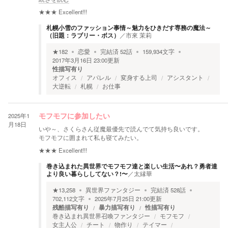
★★★
Excellent!!!
札幌小雪のファッション事情～魅力をひきだす専務の魔法～
（旧題：ラブリー・ボス）
／
市來 茉莉
★
182
恋愛
完結済
52
話
159,934
文字
2017年3月16日 23:00
更新
性描写有り
オフィス
アパレル
変身する上司
アシスタント
大逆転
札幌
お仕事
2025年1
モフモフに参加したい
月18日
いや～、さくらさん従魔最優先で読んでて気持ち良いです。
モフモフに囲まれて私も寝てみたい。
★★★
Excellent!!!
巻き込まれた異世界でモフモフ達と楽しい生活〜あれ？勇者達
より良い暮らししてない？!〜
／
太縁華
★
13,258
異世界ファンタジー
完結済
528
話
702,112
文字
2025年7月25日 21:00
更新
残酷描写有り
暴力描写有り
性描写有り
巻き込まれ異世界召喚ファンタジー
モフモフ
女主人公
チート
物作り
テイマー