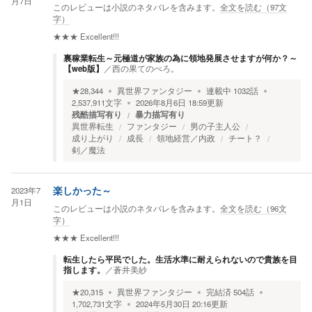
月7日
このレビューは小説のネタバレを含みます。
全文を読む（
97
文
字）
★★★
Excellent!!!
裏稼業転生～元極道が家族の為に領地発展させますが何か？～
【web版】
／
西の果てのぺろ。
★
28,344
異世界ファンタジー
連載中
1032
話
2,537,911
文字
2026年8月6日 18:59
更新
残酷描写有り
暴力描写有り
異世界転生
ファンタジー
男の子主人公
成り上がり
成長
領地経営／内政
チート？
剣／魔法
2023年7
楽しかった～
月1日
このレビューは小説のネタバレを含みます。
全文を読む（
96
文
字）
★★★
Excellent!!!
転生したら平民でした。生活水準に耐えられないので貴族を目
指します。
／
蒼井美紗
★
20,315
異世界ファンタジー
完結済
504
話
1,702,731
文字
2024年5月30日 20:16
更新