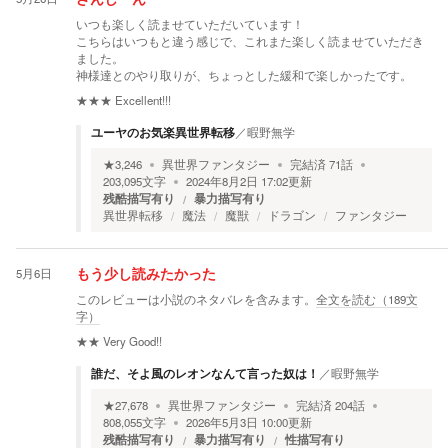
いつも楽しく読ませていただいています！
こちらはいつもと違う感じで、これまた楽しく読ませていただき
ました。
神様達とのやり取りが、ちょっとした緩和で楽しかったです。
★★★
Excellent!!!
ユーヤのお気楽異世界転移
／
暇野無学
★
3,246
異世界ファンタジー
完結済
71
話
203,095
文字
2024年8月2日 17:02
更新
残酷描写有り
暴力描写有り
異世界転移
魔法
魔獣
ドラゴン
ファンタジー
5月6日
もう少し読みたかった
このレビューは小説のネタバレを含みます。
全文を読む（
189
文
字）
★★
Very Good!!
誰だ、そよ風のレオンなんて言った奴は！
／
暇野無学
★
27,678
異世界ファンタジー
完結済
204
話
808,055
文字
2026年5月3日 10:00
更新
残酷描写有り
暴力描写有り
性描写有り