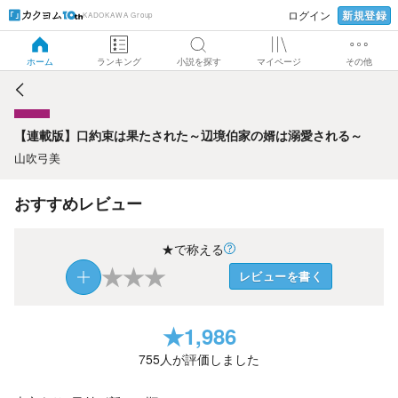
新規登録
ログイン
KADOKAWA Group
【連載版】口約束は果たされた～辺境伯家の婿は溺愛される
～
ホーム
ランキング
小説を探す
マイページ
その他
【連載版】口約束は果たされた～辺境伯家の婿は溺愛される～
山吹弓美
おすすめレビュー
★で称える
★
★
★
レビューを書く
★
1,986
755
人が評価しました