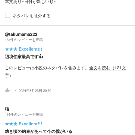
本文あり
日付が新しい順
ネタバレを除外する
@takumama222
134
件の
レビューを投稿
★★★
Excellent!!!
辺境伯家最高です👍
このレビューは小説のネタバレを含みます。
全文を読む（
121
文
字）
1
2024年6月23日 20:30
猫
119
件の
レビューを投稿
★★★
Excellent!!!
幼き頃の約束があって今の僕がいる