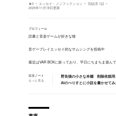
★
0
エッセイ・ノンフィクション
完結済
1
話
2025年11月18日
更新
プロフィール
読書と音楽ゲームが好きな猫
音ゲープレイエッセイ的なサムシングを投稿中
最近はVAR BOXに嵌っており、平日にちまちま遊ん
近況ノート
野良猫の小さな本棚 削除依頼用
もっと見る
AIのべりすとに小説を書かせて
書庫