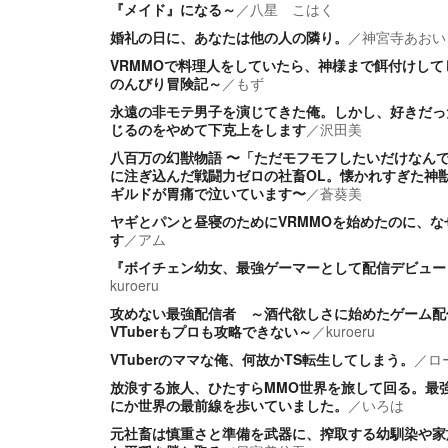
『メイド』になる～
／
八星 こはく
婚礼の日に、あなたは他の人の隣り。
／
神宮寺あおい
VRMMOで料理人をしていたら、神様まで餌付けして
のんびり冒険記～
／
もず
永遠の非モテ男子を演じてきた俺。しかし、好きだっ
じるのをやめて下克上をします
／
沢田美
八百万の幻獣物語 〜「ただモフモフしたいだけなん
に注ぎ込んだ戦闘力ゼロの社畜OL。懐かれすぎた神
ギルドが胃痛で泣いています〜
／
蒼葵美
ヤギとパンと昼寝のためにVRMMOを始めたのに、
す
／
アム
『ボイチェン幼女、最強ゲーマーとして配信デビュー
kuroeru
攻めない最強配信者 ～酒代欲しさに始めたゲーム配
VTuberもプロも攻略できない～
／
kuroeru
VTuberのママな俺、何故かTS転生してしまう。
／
ロ
放浪する旅人、ひたすらMMO世界を旅して回る。最
にか世界の最前線を歩いていました。
／
いろは
元社畜は慎重さと準備を武器に、搾取する幼馴染や家