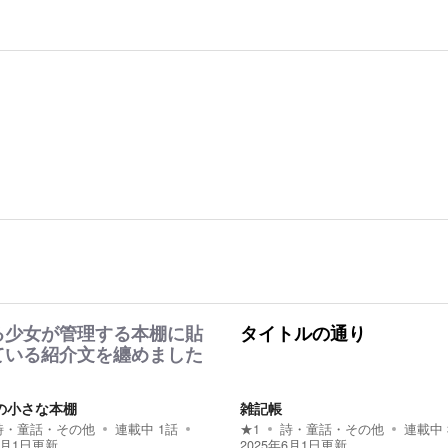
る少女が管理する本棚に貼
タイトルの通り
ている紹介文を纏めました
の小さな本棚
雑記帳
詩・童話・その他
連載中
1
話
★
1
詩・童話・その他
連載中
6月1日
更新
2025年6月1日
更新