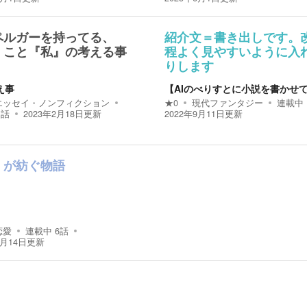
ペルガーを持ってる、
紹介文＝書き出しです。
」こと『私』の考える事
程よく見やすいように入
りします
え事
【AIのべりすとに小説を書かせ
エッセイ・ノンフィクション
★
0
現代ファンタジー
連載中
1
話
2023年2月18日
更新
2022年9月11日
更新
』が紡ぐ物語
恋愛
連載中
6
話
8月14日
更新