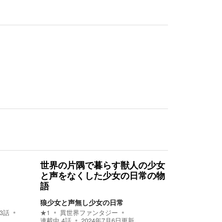
世界の片隅で暮らす獣人の少女
と声をなくした少女の日常の物
語
狼少女と声無し少女の日常
3
話
★
1
異世界ファンタジー
連載中
4
話
2024年7月6日
更新