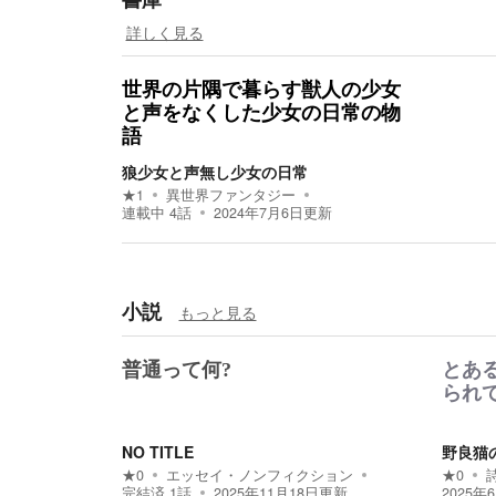
詳しく見る
世界の片隅で暮らす獣人の少女
と声をなくした少女の日常の物
語
狼少女と声無し少女の日常
★
1
異世界ファンタジー
連載中
4
話
2024年7月6日
更新
小説
もっと見る
普通って何?
とあ
られ
NO TITLE
野良猫
★
0
エッセイ・ノンフィクション
★
0
完結済
1
話
2025年11月18日
更新
2025年