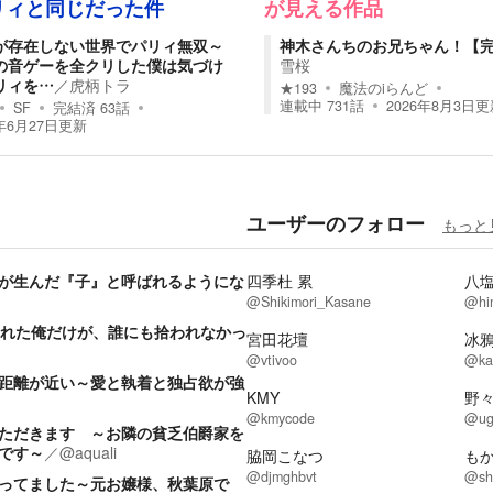
リィと同じだった件
が見える作品
が存在しない世界でパリィ無双～
神木さんちのお兄ちゃん！【
の音ゲーを全クリした僕は気づけ
雪桜
リィを…
／
虎柄トラ
★
193
魔法のiらんど
連載中
731
話
2026年8月3日
更
SF
完結済
63
話
年6月27日
更新
ユーザーのフォロー
もっと
が生んだ『子』と呼ばれるようにな
四季杜 累
八
@Shikimori_Kasane
@hi
遅れた俺だけが、誰にも拾われなかっ
宮田花壇
冰鴉
@vtivoo
@ka
距離が近い～愛と執着と独占欲が強
KMY
野々
@kmycode
@ug
ただきます ～お隣の貧乏伯爵家を
です～
／
@aquali
脇岡こなつ
も
@djmghbvt
@sh
ってました～元お嬢様、秋葉原で