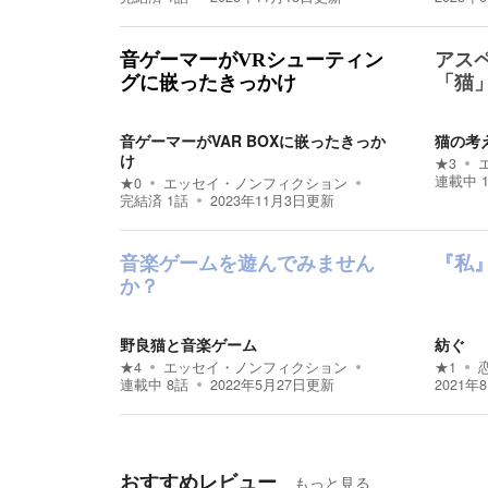
音ゲーマーがVRシューティン
アス
グに嵌ったきっかけ
「猫
音ゲーマーがVAR BOXに嵌ったきっか
猫の考
け
★
3
連載中
★
0
エッセイ・ノンフィクション
完結済
1
話
2023年11月3日
更新
音楽ゲームを遊んでみません
『私
か？
野良猫と音楽ゲーム
紡ぐ
★
4
エッセイ・ノンフィクション
★
1
連載中
8
話
2022年5月27日
更新
2021年
おすすめレビュー
もっと見る