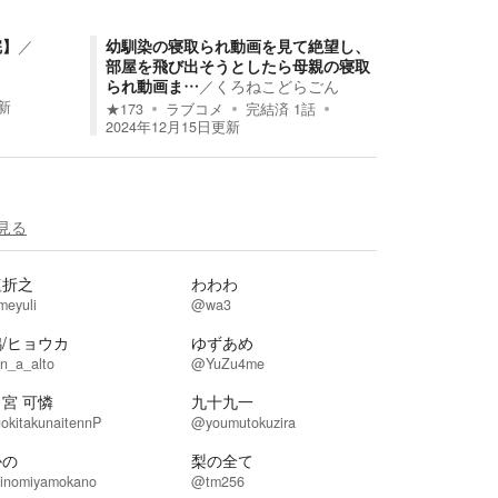
完】
／
幼馴染の寝取られ動画を見て絶望し、
部屋を飛び出そうとしたら母親の寝取
られ動画ま…
／
くろねこどらごん
新
★
173
ラブコメ
完結済
1
話
2024年12月15日
更新
見る
塩折之
わわわ
meyuli
@wa3
/ヒョウカ
ゆずあめ
n_a_alto
@YuZu4me
宮 可憐
九十九一
okitakunaitennP
@youmutokuzira
かの
梨の全て
inomiyamokano
@tm256