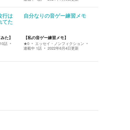
改行は
自分なりの音ゲー練習メモ
れてた
てみた】
【私の音ゲー練習メモ】
10
話
★
0
エッセイ・ノンフィクション
連載中
1
話
2022年6月4日
更新