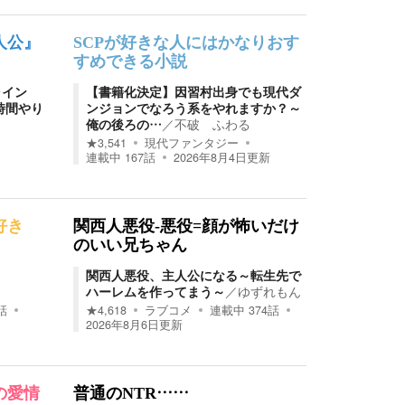
人公』
SCPが好きな人にはかなりおす
すめできる小説
ライン
【書籍化決定】因習村出身でも現代ダ
時間やり
ンジョンでなろう系をやれますか？～
俺の後ろの…
／
不破 ふわる
★
3,541
現代ファンタジー
連載中
167
話
2026年8月4日
更新
好き
関西人悪役-悪役=顔が怖いだけ
のいい兄ちゃん
関西人悪役、主人公になる～転生先で
ハーレムを作ってまう～
／
ゆずれもん
話
★
4,618
ラブコメ
連載中
374
話
2026年8月6日
更新
の愛情
普通のNTR……