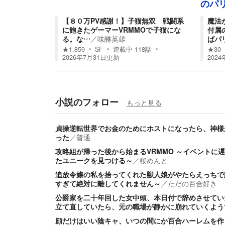
のパ
【８０万PV感謝！】子猫無双 戦闘系
魔法
に飽きたゲーマーVRMMOで子猫にな
付属
る。な…
／
味醂英雄
ばパ
★
1,859
SF
連載中
118
話
★
30
2026年7月31日
更新
2024
小説のフォロー
もっと見る
貞操逆転世界でお金のためにホストになったら、神様
った
／
普通
攻略組が帰った後から始まるVRMMO ～イベントに
たユニークを見つける～
／
桜めんと
追放令嬢の私を拾ってくれた獣人娘がやたらえっちで
すぎて絶対に離してくれません～
／
ただの百合好き
公爵家を二十年回した女中頭、本日付で辞めさせてい
立て直していたら、元の職場が静かに崩れていくよう
顔だけはいい陰キャ、いつの間にか百合ハーレムを作