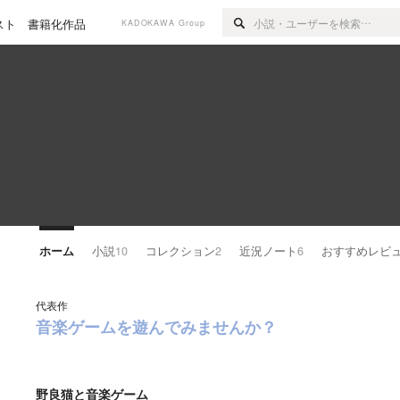
スト
書籍化作品
KADOKAWA Group
ホーム
小説
10
コレクション
2
近況ノート
6
おすすめレビ
代表作
音楽ゲームを遊んでみませんか？
野良猫と音楽ゲーム