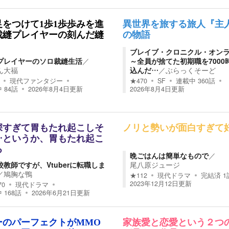
足をつけて1歩1歩歩みを進
異世界を旅する旅人『主
裁縫プレイヤーの刻んだ縫
の物語
ブレイブ・クロニクル・オン
プレイヤーのソロ裁縫生活
／
～全員が捨てた初期職を7000
ん大福
込んだ…
／
ぶらっくそーど
現代ファンタジー
★
470
SF
連載中
360
話
中
84
話
2026年8月4日
更新
2026年8月4日
更新
深すぎて胃もたれ起こしそ
ノリと勢いが面白すぎて
…というか、胃もたれ起こ
る
晩ごはんは簡単なもので
／
校教師ですが、Vtuberに転職しま
尾八原ジュージ
／
鳩胸な鴨
★
112
現代ドラマ
完結済
1
2023年12月12日
更新
70
現代ドラマ
中
168
話
2026年6月21日
更新
ーのパーフェクトがMMO
家族愛と恋愛という２つ