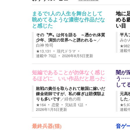
まるで1人の人生を舞台として
地に
眺めてるような濃密な作品だな
める
と感じた
い目
その〝声〟は何を語る ～憑かれ体質
平凡
少年、演技の世界へと誘われる～
／
みか
白神 怜司
★
982
連載
★
13,131
現代ドラマ
連載中
70
話
2026年8月5日
更新
短編であることが勿体なく感じ
闇が
るほどに、いい作品だと思った
う…
して
敗戦の責任を取らされて敵国に嫁いだ
錬金術師ですが、私の稼ぎは賠償額よ
元高
りも多いです
／
緋色の雨
した
★
164
恋愛
完結済
1
話
★
5,9
2026年1月5日
更新
連載
最終兵器(猫)
音ゲ