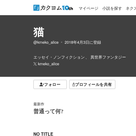
マイページ
小説を探す
ネク
猫
@krneko_alice
2018年4月3日
に登録
エッセイ・ノンフィクション
異世界ファンタジー
krneko_alice
フォロー
プロフィールを共有
最新作
普通って何?
NO TITLE