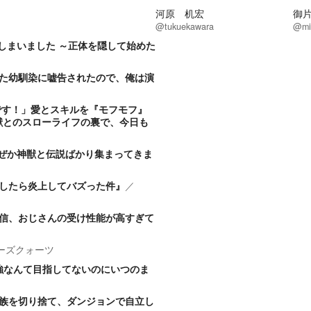
河原 机宏
御
@tukuekawara
@mi
しまいました ～正体を隠して始めた
た幼馴染に嘘告されたので、俺は演
です！」愛とスキルを『モフモフ』
獣とのスローライフの裏で、今日も
なぜか神獣と伝説ばかり集まってきま
したら炎上してバズった件』
／
信、おじさんの受け性能が高すぎて
ーズクォーツ
強なんて目指してないのにいつのま
族を切り捨て、ダンジョンで自立し