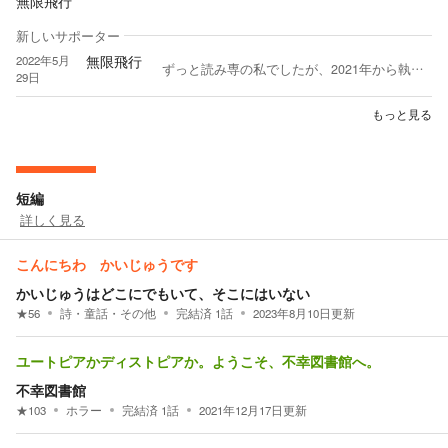
無限飛行
新しいサポーター
無限飛行
2022年5月
ずっと読み専の私でしたが、2021年から執筆を始めました。 異世界もの、転生もの、恋愛ものを中心に執筆をしています。 まだまだ稚拙なところが目立ちますが、どうかご容赦下さい。 今後は挿し絵等も手掛けていきたいと思っております。 素人作家ですが、今後も宜しくお願い申し上げますです。
29日
もっと見る
短編
詳しく見る
こんにちわ かいじゅうです
かいじゅうはどこにでもいて、そこにはいない
★
56
詩・童話・その他
完結済
1
話
2023年8月10日
更新
ユートピアかディストピアか。ようこそ、不幸図書館へ。
不幸図書館
★
103
ホラー
完結済
1
話
2021年12月17日
更新