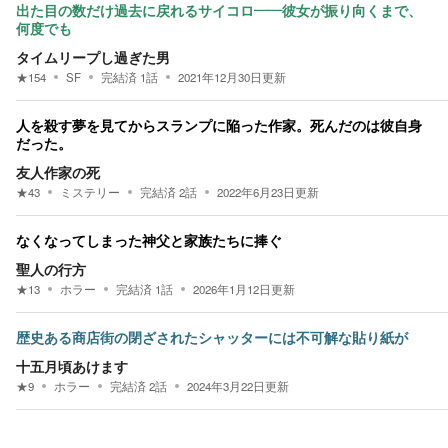
出た目の数だけ過去に戻れるサイコロ――彼女が振り向くまで、
何度でも
タイムリープし過ぎた男
★
154
SF
完結済
1
話
2021年12月30日
更新
人を殺す夢を見てからスランプに陥った作家。死んだのは彼自身
だった。
友人作家の死
★
43
ミステリー
完結済
2
話
2022年6月23日
更新
なくなってしまった神父と家族たちに捧ぐ
聖人の行方
★
13
ホラー
完結済
1
話
2026年1月12日
更新
歴史ある商店街の閉ざされたシャッターには不可解な貼り紙が
十五月頃あけます
★
9
ホラー
完結済
2
話
2024年3月22日
更新