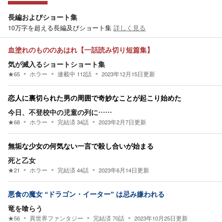
長編およびショート集
10万字を超える長編及びショート集
詳しく見る
血塗れのもののあはれ【一話読み切り短篇集】
気が滅入るショートショート集
★
65
ホラー
連載中
112
話
2023年12月15日
更新
恋人に裏切られた男の周囲で奇妙なことが起こり始めた
今日、不登校中の児童の列に……
★
68
ホラー
完結済
34
話
2023年2月7日
更新
無垢な少女の何気ない一言で殺し合いが始まる
死と乙女
★
21
ホラー
完結済
44
話
2023年6月14日
更新
悪食の魔女 “ドラゴン・イーター” は忌み嫌われる
竜を喰らう
★
56
異世界ファンタジー
完結済
70
話
2023年10月25日
更新