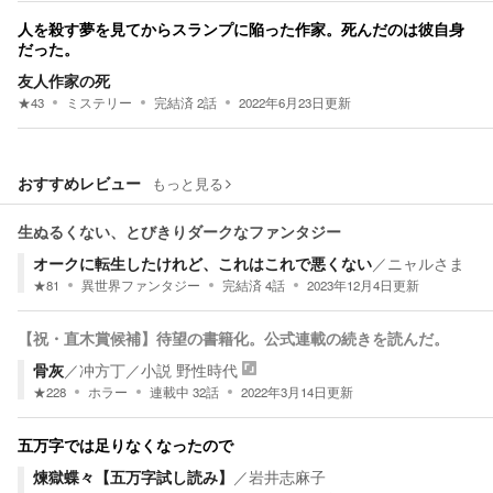
人を殺す夢を見てからスランプに陥った作家。死んだのは彼自身
だった。
友人作家の死
★
43
ミステリー
完結済
2
話
2022年6月23日
更新
おすすめレビュー
もっと見る
生ぬるくない、とびきりダークなファンタジー
オークに転生したけれど、これはこれで悪くない
／
ニャルさま
★
81
異世界ファンタジー
完結済
4
話
2023年12月4日
更新
【祝・直木賞候補】待望の書籍化。公式連載の続きを読んだ。
骨灰
／
冲方丁
／
小説 野性時代
★
228
ホラー
連載中
32
話
2022年3月14日
更新
五万字では足りなくなったので
煉獄蝶々【五万字試し読み】
／
岩井志麻子