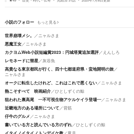
★
49
歴史・時代・伝奇
完結済
31
話
2020年7月8日
更新
小説のフォロー
もっと見る
世界崩壊メシ。
／
ニャルさま
悪魔王女
／
ニャルさま
カクヨムWeb小説短編賞2023：円城塔賞追加選評
／
えんしろ
レモネードに彗星
／
灰谷魚
高貴なる東京都民が行く、四十七都道府県・蛮地開明の旅
／
ニャルさま
オークに転生したけれど、これはこれで悪くない
／
ニャルさま
熱こそすべて 映画紹介
／
ひとしずくの鯨
狙われた裏高尾 ―不可視生物アケルケイラ登場―
／
ニャルさま
近畿地方のある場所について
／
背筋
仔牛のグルメ
／
ニャルさま
書いている方と読んでいる方のずれ
／
ひとしずくの鯨
イタイノイタイノトンデイケ教
／
竜月