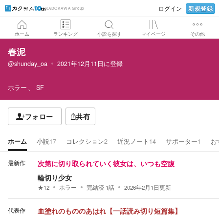
新規登録
ログイン
KADOKAWA Group
ホーム
ランキング
小説を探す
マイページ
その他
春泥
@shunday_oa
2021年12月11日
に登録
ホラー
SF
フォロー
共有
ホーム
小説
17
コレクション
2
近況ノート
14
サポーター
1
お
最新作
次第に切り取られていく彼女は、いつも空腹
輪切り少女
★
12
ホラー
完結済
1
話
2026年2月1日
更新
代表作
血塗れのもののあはれ【一話読み切り短篇集】