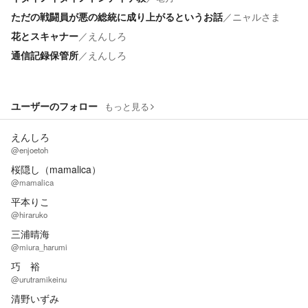
ただの戦闘員が悪の総統に成り上がるというお話
／
ニャルさま
花とスキャナー
／
えんしろ
通信記録保管所
／
えんしろ
ユーザーのフォロー
もっと見る
えんしろ
@enjoetoh
桜隠し（mamalica）
@mamalica
平本りこ
@hiraruko
三浦晴海
@miura_harumi
巧 裕
@urutramikeinu
清野いずみ