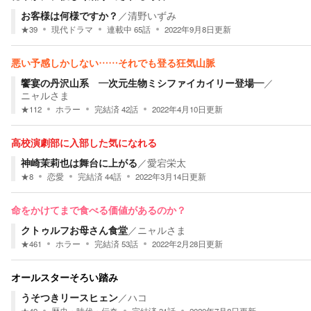
お客様は何様ですか？
／
清野いずみ
★
39
現代ドラマ
連載中
65
話
2022年9月8日
更新
悪い予感しかしない……それでも登る狂気山脈
饗宴の丹沢山系 ―次元生物ミシファイカイリー登場―
／
ニャルさま
★
112
ホラー
完結済
42
話
2022年4月10日
更新
高校演劇部に入部した気になれる
神崎茉莉也は舞台に上がる
／
愛宕栄太
★
8
恋愛
完結済
44
話
2022年3月14日
更新
命をかけてまで食べる価値があるのか？
クトゥルフお母さん食堂
／
ニャルさま
★
461
ホラー
完結済
53
話
2022年2月28日
更新
オールスターそろい踏み
うそつきリースヒェン
／
ハコ