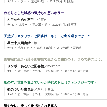
★
22
ホラー
連載中
5
話
2022年8月12日
更新
ぬるりとした触感の気持ちの悪いホラー
左手のための悪手
／
竹原穂
★
140
ホラー
完結済
41
話
2022年1月31日
更新
天然プラネタリウムと図書館、ちょっと出来過ぎでは！？
星空中央図書館
／
坂
★
18
現代ドラマ
完結済
22
話
2018年2月14日
更新
図書館に生まれ落ち図書館で生きる図書館の子。まるで夢のよう。
リンボ、あるいは図書館
／
koumoto
★
81
詩・童話・その他
完結済
3
話
2021年4月23日
更新
紙の本が世界を変えていった時代のお話（ファンタジーです）
鎖のついた書見台
／
倉沢トモエ
★
46
詩・童話・その他
完結済
9
話
2021年7月26日
更新
穏やかに、優しく繰り出される毒舌