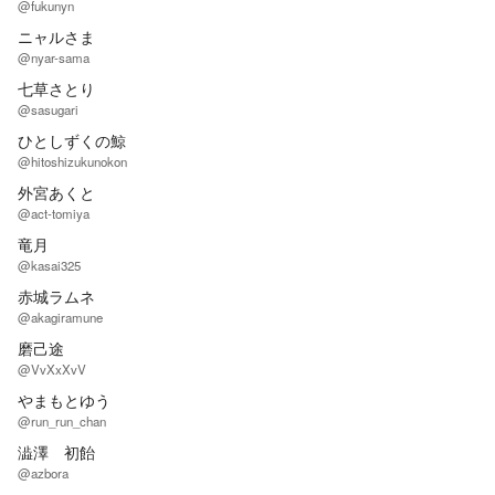
@fukunyn
ニャルさま
@nyar-sama
七草さとり
@sasugari
ひとしずくの鯨
@hitoshizukunokon
外宮あくと
@act-tomiya
竜月
@kasai325
赤城ラムネ
@akagiramune
磨己途
@VvXxXvV
やまもとゆう
@run_run_chan
澁澤 初飴
@azbora