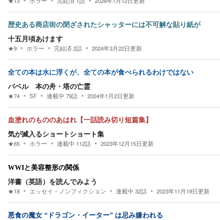
★
13
ホラー
完結済
1
話
2026年1月12日
更新
歴史ある商店街の閉ざされたシャッターには不可解な貼り紙が
十五月頃あけます
★
9
ホラー
完結済
2
話
2024年3月22日
更新
全ての本は水に浮くが、全ての本が食べられるわけではない
バベル 本の舟・塔の亡霊
★
74
SF
連載中
79
話
2024年1月2日
更新
血塗れのもののあはれ【一話読み切り短篇集】
気が滅入るショートショート集
★
65
ホラー
連載中
112
話
2023年12月15日
更新
WWIと美容整形の関係
洋書（英語）を読んでみよう
★
18
エッセイ・ノンフィクション
連載中
32
話
2023年11月19日
更新
悪食の魔女 “ドラゴン・イーター” は忌み嫌われる