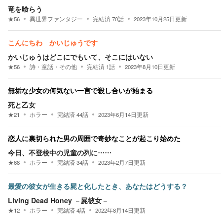
竜を喰らう
★
56
異世界ファンタジー
完結済
70
話
2023年10月25日
更新
こんにちわ かいじゅうです
かいじゅうはどこにでもいて、そこにはいない
★
56
詩・童話・その他
完結済
1
話
2023年8月10日
更新
無垢な少女の何気ない一言で殺し合いが始まる
死と乙女
★
21
ホラー
完結済
44
話
2023年6月14日
更新
恋人に裏切られた男の周囲で奇妙なことが起こり始めた
今日、不登校中の児童の列に……
★
68
ホラー
完結済
34
話
2023年2月7日
更新
最愛の彼女が生きる屍と化したとき、あなたはどうする？
Living Dead Honey －屍彼女－
★
12
ホラー
完結済
4
話
2022年8月14日
更新