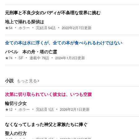
元刑事と不良少女のバディが不条理な世界に挑む
地上で溺れる探偵は
★
54
ホラー
完結済
54
話
2022年2月7日
更新
全ての本は水に浮くが、全ての本が食べられるわけではない
バベル 本の舟・塔の亡霊
★
74
SF
連載中
79
話
2024年1月2日
更新
小説
もっと見る
次第に切り取られていく彼女は、いつも空腹
輪切り少女
★
12
ホラー
完結済
1
話
2026年2月1日
更新
なくなってしまった神父と家族たちに捧ぐ
聖人の行方