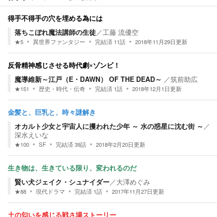
得手不得手の穴を埋める為には
落ちこぼれ魔法講師の生徒
／
工藤 流優空
★
5
異世界ファンタジー
完結済
11
話
2018年11月29日
更新
反骨精神感じさせる時代劇×ゾンビ！
魔導維新～江戸（E・DAWN） OF THE DEAD～
／
筑前助広
★
151
歴史・時代・伝奇
完結済
1
話
2018年12月1日
更新
金髪と、巨乳と、時々謎解き
オカルト少女と宇宙人に攫われた少年 ～ 水の惑星に沈む街 ～
／
深水えいな
★
100
SF
完結済
39
話
2018年2月20日
更新
生き物は、生きている限り、変われるのだ
賢い犬ジェイク・シュナイダー
／
大澤めぐみ
★
88
現代ドラマ
完結済
1
話
2017年11月27日
更新
土の匂いを感じる戦さ場ストーリー