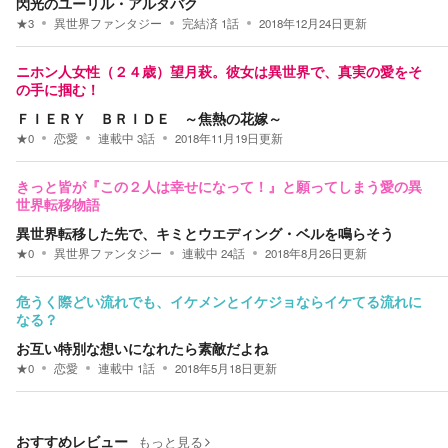
閃光のユーリル・アルタバク
★
3
異世界ファンタジー
完結済
1
話
2018年12月24日
更新
ニホン人女性（２４歳）望月萩。彼女は異世界で、真実の愛をそ
の手に掴む！
ＦＩＥＲＹ ＢＲＩＤＥ ～焦熱の花嫁～
★
0
恋愛
連載中
3
話
2018年11月19日
更新
きっと皆が『この２人は幸せになって！』と願ってしまう愛の異
世界転移物語
異世界転移した先で、キミとウエディング・ベルを鳴らそう
★
0
異世界ファンタジー
連載中
24
話
2018年8月26日
更新
危うく際どい流れでも、イケメンとイケジョならイケてる流れに
なる？
お互い特別な想いになれたら素敵だよね
★
0
恋愛
連載中
1
話
2018年5月18日
更新
おすすめレビュー
もっと見る