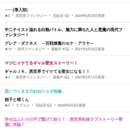
……(導入部)
★
0
異世界ファンタジー
完結済
1
話
2024年6月23日
更新
中二テイスト溢れる白熱バトル、魅力に満ちた人と悪魔の現代フ
ァンタジー！
グレア・ダクネス ～百戦煉魔のセナ・アラヤ～
★
10
現代ファンタジー
連載中
97
話
2021年6月22日
更新
マジにイケてるギャル聖女ストーリー！
ギャルＪＫ、異世界でイケてる聖女になる！！
★
3
異世界ファンタジー
連載中
3
話
2021年5月11日
更新
思いつくままのおねショタ短編
頼子と晴くん
★
3
ラブコメ
完結済
5
話
2020年6月5日
更新
幸せはふたりの手で繋げて紡ぐ！ 異世界転移ラブストーリー華
麗に再臨！