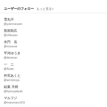
ユーザーのフォロー
もっと見る
雪丸仟
@yukimarusen
筑前助広
@chikuzen
水円 岳
@mizomer
平河ゆうき
@doraman
一 ニ
@Aiueo
外宮あくと
@act-tomiya
結葉 天樹
@fujimiyaitsuki
マルフジ
@marumaru1212