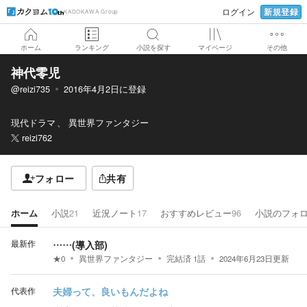
新規登録
ログイン
KADOKAWA Group
ホーム
ランキング
小説を探す
マイページ
その他
神代零児
@reizi735
2016年4月2日
に登録
現代ドラマ
異世界ファンタジー
reizi762
フォロー
共有
ホーム
小説
21
近況ノート
17
おすすめレビュー
96
小説のフォ
最新作
……(導入部)
★
0
異世界ファンタジー
完結済
1
話
2024年6月23日
更新
代表作
夫婦って、良いもんだよね