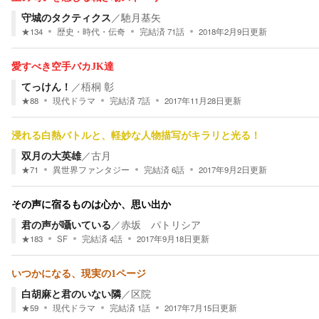
守城のタクティクス
／
馳月基矢
★
134
歴史・時代・伝奇
完結済
71
話
2018年2月9日
更新
愛すべき空手バカJK達
てっけん！
／
梧桐 彰
★
88
現代ドラマ
完結済
7
話
2017年11月28日
更新
浸れる白熱バトルと、軽妙な人物描写がキラリと光る！
双月の大英雄
／
古月
★
71
異世界ファンタジー
完結済
6
話
2017年9月2日
更新
その声に宿るものは心か、思い出か
君の声が囁いている
／
赤坂 パトリシア
★
183
SF
完結済
4
話
2017年9月18日
更新
いつかになる、現実の1ページ
白胡麻と君のいない隣
／
区院
★
59
現代ドラマ
完結済
1
話
2017年7月15日
更新