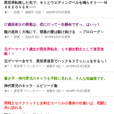
異世界転移した先で、キミとウエディングベルを鳴らそう――Ｍ
ＡＫＥＯＶＥＲ――
★
1
恋愛
連載中
12
話
2020年3月5日
更新
17歳巫術士の萌葱は、恋にだって一生懸命ですっ、はいっ！
龍の息吹く大地にて、萌葱の愛は駆け抜ける ～プロローグ～
★
0
恋愛
完結済
2
話
2019年9月21日
更新
元ゲーマー２７歳女が異世界転生、１６歳女戦士として迷宮攻
略！！
元ゲーマー女サラ、異世界迷宮でハック＆スラッシュをするっ！
★
7
異世界ファンタジー
連載中
4
話
2019年9月4日
更新
書き手・神代零児のキャラを手軽に見れる、そんな短編達です。
神代零児のキャラ・エピソード集
★
3
異世界ファンタジー
連載中
2
話
2019年1月2日
更新
男戦士セイクリッドと女剣士ユーリルの運命の出逢いは、死闘と
共に訪れる