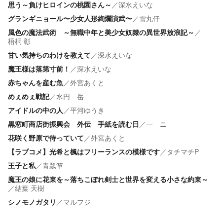
思う～負けヒロインの桃園さん～
／
深水えいな
グランギニョール〜少女人形絢爛演武〜
／
雪丸仟
風色の魔法武術 ～無職中年と美少女奴隷の異世界放浪記～
／
梧桐 彰
甘い気持ちのわけを教えて
／
深水えいな
魔王様は落第寸前！
／
深水えいな
赤ちゃんを産む魚
／
外宮あくと
めぇめぇ戦記
／
水円 岳
アイドルの中の人
／
平河ゆうき
黒窓町商店街振興会 外伝 手紙を読む日
／
一 ニ
花咲く野原で待っていて
／
外宮あくと
【ラブコメ】光希と楓はフリーランスの模様です
／
タチマチP
王子と私
／
青瓢箪
魔王の娘に花束を～落ちこぼれ剣士と世界を変える小さな約束～
／
結葉 天樹
シノモノガタリ
／
マルフジ