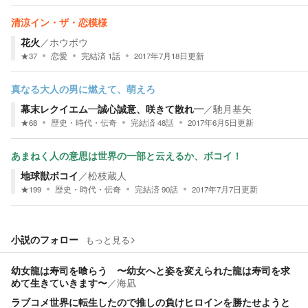
清涼イン・ザ・恋模様
花火
／
ホウボウ
★
37
恋愛
完結済
1
話
2017年7月18日
更新
真なる大人の男に燃えて、萌えろ
幕末レクイエム―誠心誠意、咲きて散れ―
／
馳月基矢
★
68
歴史・時代・伝奇
完結済
48
話
2017年6月5日
更新
あまねく人の意思は世界の一部と云えるか、ボコイ！
地球獣ボコイ
／
松枝蔵人
★
199
歴史・時代・伝奇
完結済
90
話
2017年7月7日
更新
小説のフォロー
もっと見る
幼女龍は寿司を喰らう 〜幼女へと姿を変えられた龍は寿司を求
めて生きていきます〜
／
海凪
ラブコメ世界に転生したので推しの負けヒロインを勝たせようと