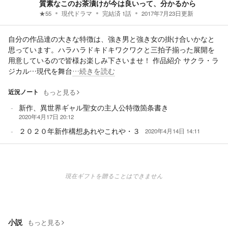
質素なこのお茶漬けが今は良いって、分かるから
★
55
現代ドラマ
完結済
1
話
2017年7月23日
更新
自分の作品達の大きな特徴は、強き男と強き女の掛け合いかなと
思っています。ハラハラドキドキワクワクと三拍子揃った展開を
用意しているので皆様お楽しみ下さいませ！ 作品紹介 サクラ・ラ
ジカル…現代を舞台
…続きを読む
近況ノート
もっと見る
新作、異世界ギャル聖女の主人公特徴箇条書き
2020年4月17日 20:12
２０２０年新作構想あれやこれや・３
2020年4月14日 14:11
現在ギフトを贈ることはできません
小説
もっと見る