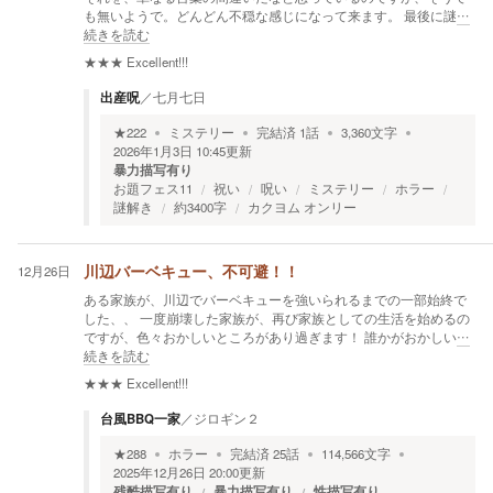
も無いようで。どんどん不穏な感じになって来ます。 最後に謎
…
続きを読む
★★★
Excellent!!!
出産呪
／
七月七日
★
222
ミステリー
完結済
1
話
3,360
文字
2026年1月3日 10:45
更新
暴力描写有り
お題フェス11
祝い
呪い
ミステリー
ホラー
謎解き
約3400字
カクヨム オンリー
12月26日
川辺バーベキュー、不可避！！
ある家族が、川辺でバーベキューを強いられるまでの一部始終で
した、、 一度崩壊した家族が、再び家族としての生活を始めるの
ですが、色々おかしいところがあり過ぎます！ 誰かがおかしい
…
続きを読む
★★★
Excellent!!!
台風BBQ一家
／
ジロギン２
★
288
ホラー
完結済
25
話
114,566
文字
2025年12月26日 20:00
更新
残酷描写有り
暴力描写有り
性描写有り