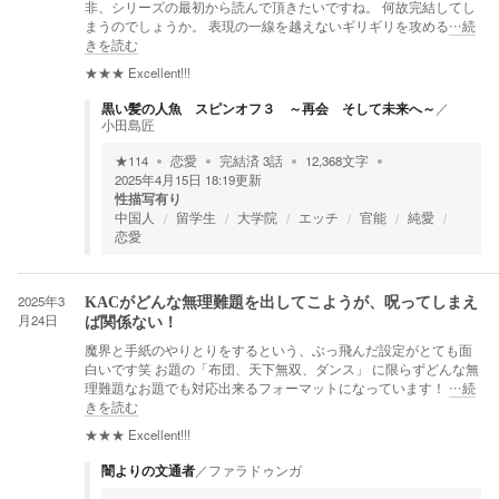
非、シリーズの最初から読んで頂きたいですね。 何故完結してし
まうのでしょうか。 表現の一線を越えないギリギリを攻める
…続
きを読む
★★★
Excellent!!!
黒い髪の人魚 スピンオフ３ ～再会 そして未来へ～
／
小田島匠
★
114
恋愛
完結済
3
話
12,368
文字
2025年4月15日 18:19
更新
性描写有り
中国人
留学生
大学院
エッチ
官能
純愛
恋愛
2025年3
KACがどんな無理難題を出してこようが、呪ってしまえ
月24日
ば関係ない！
魔界と手紙のやりとりをするという、ぶっ飛んだ設定がとても面
白いです笑 お題の「布団、天下無双、ダンス」 に限らずどんな無
理難題なお題でも対応出来るフォーマットになっています！
…続
きを読む
★★★
Excellent!!!
闇よりの文通者
／
ファラドゥンガ