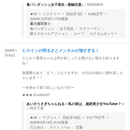
食パンダッシュ女子高生 ~接触注意~
／
DANDAKA
★
23
ミステリー
完結済
5
話
6,862
文字
2024年12月9日 17:00
更新
暴力描写有り
食パンダッシュ
女子高生
サラリーマン
横スクロールアクション
ループ
カクヨムオンリー
2025年1
ヒロインの明るさとメンタルが強すぎる！
月30日
とにかく亜依ちゃんは何が起こっても挫けない強さがあります
ね！
急展開もあり「え？」となりますが、その心の強さに惚れ直しち
ゃいます！！
一生幸せで居て欲しいものですー
★★★
Excellent!!!
あいのうさぎちゃんねる～私の彼は、超絶美少女YouTuber？～
／
四方千栗
★
36
ラブコメ
完結済
60
話
212,775
文字
2025年3月14日 21:00
更新
万人向け
ライトノベル
恋愛