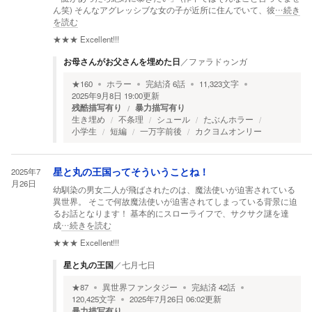
ん笑) そんなアグレッシブな女の子が近所に住んでいて、彼
…続き
を読む
★★★
Excellent!!!
お母さんがお父さんを埋めた日
／
ファラドゥンガ
★
160
ホラー
完結済
6
話
11,323
文字
2025年9月8日 19:00
更新
残酷描写有り
暴力描写有り
生き埋め
不条理
シュール
たぶんホラー
小学生
短編
一万字前後
カクヨムオンリー
2025年7
星と丸の王国ってそういうことね！
月26日
幼馴染の男女二人が飛ばされたのは、魔法使いが迫害されている
異世界。 そこで何故魔法使いが迫害されてしまっている背景に迫
るお話となります！ 基本的にスローライフで、サクサク謎を達
成
…続きを読む
★★★
Excellent!!!
星と丸の王国
／
七月七日
★
87
異世界ファンタジー
完結済
42
話
120,425
文字
2025年7月26日 06:02
更新
暴力描写有り