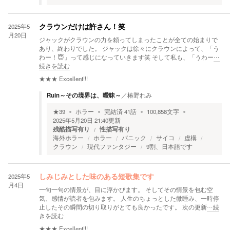
2025年5
クラウンだけは許さん！笑
月20日
ジャックがクラウンの力を頼ってしまったことが全ての始まりで
あり、終わりでした。 ジャックは徐々にクラウンによって、「う
わー！😇」って感じになっていきます笑 そして私も、「うわー
…
続きを読む
★★★
Excellent!!!
Ruin～その境界は、曖昧～
／
椿野れみ
★
39
ホラー
完結済
41
話
100,858
文字
2025年5月20日 21:40
更新
残酷描写有り
性描写有り
海外ホラー
ホラー
パニック
サイコ
虚構
クラウン
現代ファンタジー
9割、日本語です
2025年5
しみじみとした味のある短歌集です
月4日
一句一句の情景が、目に浮かびます。 そしてその情景を包む空
気、感情が読者を包みます。 人生のちょっとした微睡み、一時停
止したその瞬間の切り取りがとても良かったです。 次の更新
…続
きを読む
★★★
Excellent!!!