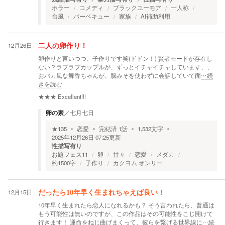
ホラー
コメディ
ブラックユーモア
一人称
台風
バーベキュー
家族
AI補助利用
12月26日
二人の卵作り！
卵作りと言いつつ、子作りです笑(ドドン！) 賢者モードが存在し
ない？ラブラブカップルが、ずっとイチャイチャしています、、
おバカ風な舞香ちゃんが、脳みそを使わずに会話していて面
…続
きを読む
★★★
Excellent!!!
卵の素
／
七月七日
★
135
恋愛
完結済
1
話
1,532
文字
2025年12月26日 07:25
更新
性描写有り
お題フェス11
卵
甘々
恋愛
メダカ
約1500字
子作り
カクヨム オンリー
12月15日
だったら10年早く生まれちゃえば良い！
10年早く生まれたら恋人になれるかも？ そう言われたら、普通は
もう可能性は無いのですが、この作品はその可能性をこじ開けて
行きます！ 運命をねじ曲げまくって、彼らを繋げる世界線に
…続