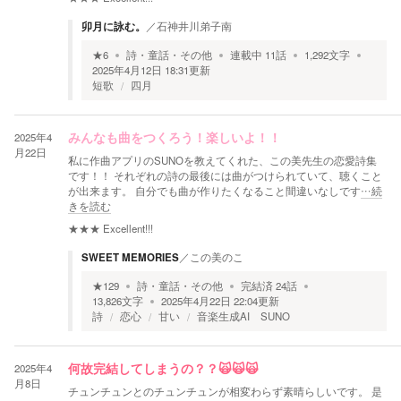
卯月に詠む。
／
石神井川弟子南
★
6
詩・童話・その他
連載中
11
話
1,292
文字
2025年4月12日 18:31
更新
短歌
四月
2025年4
みんなも曲をつくろう！楽しいよ！！
月22日
私に作曲アプリのSUNOを教えてくれた、この美先生の恋愛詩集
です！！ それぞれの詩の最後には曲がつけられていて、聴くこと
が出来ます。 自分でも曲が作りたくなること間違いなしです
…続
きを読む
★★★
Excellent!!!
SWEET MEMORIES
／
この美のこ
★
129
詩・童話・その他
完結済
24
話
13,826
文字
2025年4月22日 22:04
更新
詩
恋心
甘い
音楽生成AI SUNO
2025年4
何故完結してしまうの？？🙀🙀🙀
月8日
チュンチュンとのチュンチュンが相変わらず素晴らしいです。 是