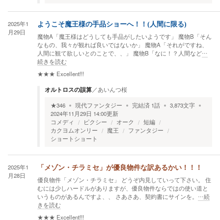
2025年1
ようこそ魔王様の手品ショーへ！！(人間に限る)
月29日
魔物A「魔王様はどうしても手品がしたいようです」 魔物B「そん
なもの、我々が観れば良いではないか」 魔物A「それがですね、
人間に観て欲しいとのことで、、」 魔物B「なに！？人間など
…
続きを読む
★★★
Excellent!!!
オルトロスの誤算
／
あいんつ桜
★
346
現代ファンタジー
完結済
1
話
3,873
文字
2024年11月29日 14:00
更新
コメディ
ピクシー
オーク
短編
カクヨムオンリー
魔王
ファンタジー
ショートショート
2025年1
「メゾン・チラミセ」が優良物件な訳あるかい！！！
月28日
優良物件「メゾン・チラミセ」 どうぞ内見していって下さい。 住
むには少しハードルがありますが、優良物件ならではの使い道と
いうものがあるんですよ、、 さあさあ、契約書にサインを。
…続
きを読む
★★★
Excellent!!!