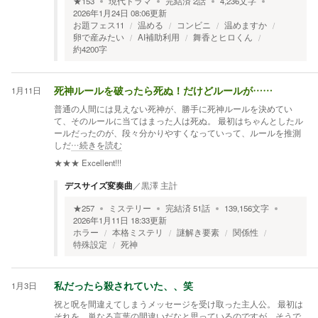
★
153
現代ドラマ
完結済
2
話
4,236
文字
2026年1月24日 08:06
更新
お題フェス11
温める
コンビニ
温めますか
卵で産みたい
AI補助利用
舞香とヒロくん
約4200字
1月11日
死神ルールを破ったら死ぬ！だけどルールが……
普通の人間には見えない死神が、勝手に死神ルールを決めてい
て、そのルールに当てはまった人は死ぬ。 最初はちゃんとしたル
ールだったのが、段々分かりやすくなっていって、ルールを推測
しだ
…続きを読む
★★★
Excellent!!!
デスサイズ変奏曲
／
黒澤 主計
★
257
ミステリー
完結済
51
話
139,156
文字
2026年1月11日 18:33
更新
ホラー
本格ミステリ
謎解き要素
関係性
特殊設定
死神
1月3日
私だったら殺されていた、、笑
祝と呪を間違えてしまうメッセージを受け取った主人公。 最初は
それを、単なる言葉の間違いだなと思っているのですが、そうで