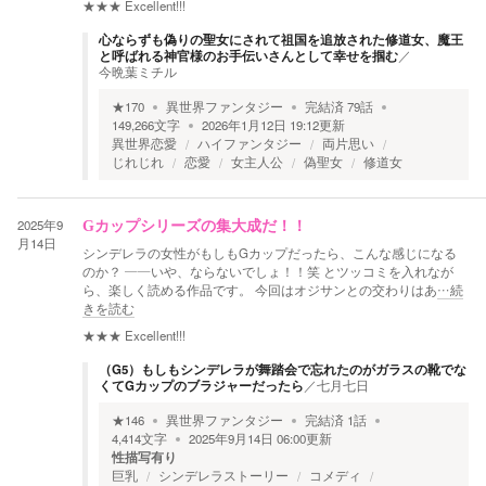
★★★
Excellent!!!
心ならずも偽りの聖女にされて祖国を追放された修道女、魔王
と呼ばれる神官様のお手伝いさんとして幸せを掴む
／
今晩葉ミチル
★
170
異世界ファンタジー
完結済
79
話
149,266
文字
2026年1月12日 19:12
更新
異世界恋愛
ハイファンタジー
両片思い
じれじれ
恋愛
女主人公
偽聖女
修道女
2025年9
Gカップシリーズの集大成だ！！
月14日
シンデレラの女性がもしもGカップだったら、こんな感じになる
のか？ ――いや、ならないでしょ！！笑 とツッコミを入れなが
ら、楽しく読める作品です。 今回はオジサンとの交わりはあ
…続
きを読む
★★★
Excellent!!!
（G5）もしもシンデレラが舞踏会で忘れたのがガラスの靴でな
くてGカップのブラジャーだったら
／
七月七日
★
146
異世界ファンタジー
完結済
1
話
4,414
文字
2025年9月14日 06:00
更新
性描写有り
巨乳
シンデレラストーリー
コメディ