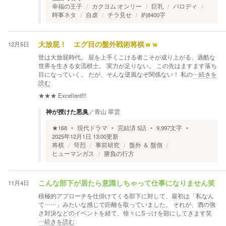
幸福の王子
カクヨム オンリー
巨乳
パロディ
時事ネタ
自虐
チラ見せ
約8400字
12月5日
大放屁！ エグ目の盤外戦術将棋ｗｗ
世は大放屁時代。 屁を上手くこける者こそが成り上がる、過酷な
世界を生きる女流棋士。 実力が足りない。 この先はますます落ち
目になっていく。 だが、そんな逆風なぞ関係ない！ 私の
…続きを
読む
★★★
Excellent!!!
神が授けた悪臭
／
青山 翠雲
★
168
現代ドラマ
完結済
5
話
9,997
文字
2025年12月1日 13:00
更新
将棋
苛烈
事前研究
盤外 ＆ 盤側
ヒューマンガス
勝負の行方
11月4日
こんな部下が居たら意識しちゃって仕事になりません笑
積極的アプローチを仕掛けてくる部下に対して、最初は「私なん
て……」みたいな感じで距離を取っていました。 それが、酒の強
さ対決などのイベントを経て、徐々にSっけを顕にしてきます笑
…続きを読む