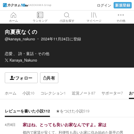
新規登録
ログイン
KADOKAWA Group
ホーム
ランキング
小説を探す
マイページ
その他
向夏夜なくの
@kanaya_nakuno
2024年11月24日
に登録
恋愛
詩・童話・その他
Kanaya_Nakuno
フォロー
共有
ホーム
小説
10
コレクション
1
近況ノート
87
サポーター
7
お
レビューを書いた小説
112
★をつけた小説
519
4月8日
家はね、とっても良いお家なんですよ。家は
都内で家賃が安くて、利便性も高いお家に住み始めた新卒の男