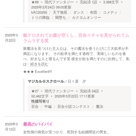
★
89
現代ファンタジー
完結済
1
話
3,388
文字
2025年3月24日 09:00
更新
kAC20255
天下無双
ダンス
布団
コメディ
トリの降臨
闇堕ち
カクヨムオンリー
2025年3
飯テロされてお腹が空くし、百合イチャを見せられてム
月22日
ラムラする笑
新魔法を見つけた主人公は、その魔法を使うたびに三大欲求が不
満足になります。 その欲求を満たす過程で、美味しいものを食
べ、好きな人と寝るんです笑 彼女が欲を満たすのに比例して、私
は
…続きを読む
★★★
Excellent!!!
マジカル☆スクロール
／
日々菜 夕
★
27
現代ファンタジー
完結済
24
話
52,462
文字
2025年3月22日 17:11
更新
性描写有り
百合
中編
百合小説コンテスト
魔法
2025年3
最高のバイバイ
月12日
女性側の病気が見つかり、死別する結婚間近の男女。