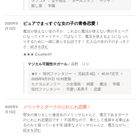
ラブコメ
女子高生
ガールズラブ
ヤクザ
殺し屋
学園
2025年9
ピュアでまっすぐな女の子の青春恋愛！
月15日
魔法が使えない女の子が、これまた魔法が使えない男の子とペア
になってイチャイチャ。ではなくて、魔法を使えるようになった
りするために一緒に暮らすお話です！ 主人公の女の子のまっすぐ
さ
…続きを読む
★★★
Excellent!!!
マジカル可能性♾️ガール
／
花野 りり
★
3
現代ファンタジー
完結済
8
話
40,017
文字
2025年8月31日 12:33
更新
カクヨムオンリー
少女漫画
純愛
魔法
学園
現代ファンタジー
可愛い系男子
恋愛
2025年9
メリッサとダークのじれじれ恋愛！
月15日
聖女の振りをした修道女のメリッサちゃんと、魔王であるダーク
のじれじれ恋愛話です！ 不器用なので、果たして進展する事はあ
るのかと疑っています笑 誠実なメリッサちゃんと、魔王ながら
…
続きを読む