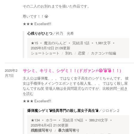
その二人のお別れまでを描いた作品です。
尊いです！！😭
★★★
Excellent!!!
心残りがひとつ
／
衿乃 光希
★
15
魔法のiらんど
完結済
1
話
1,981
文字
2025年3月12日 21:09
更新
ショートショート
別れ
恋愛
カクコン11短編
2025年2
サシミ、キリミ、シゲミ！！(ドガァン⚡😭💣💣！！)
月7日
主人公は爆弾魔、、、 ではなく女子高生のシゲミちゃんです。 彼
女は手榴弾をメインウエポンとする殺人鬼、、、 ではなく殺し屋
なんですね笑 登場人物は全員問題児なのですが、比較的問
…続き
を読む
★★★
Excellent!!!
爆弾魔シゲミ💣怪異専門の殺し屋女子高生💣
／
ジロギン２
★
134
ホラー
完結済
174
話
389,210
文字
2025年6月4日 21:00
更新
残酷描写有り
暴力描写有り