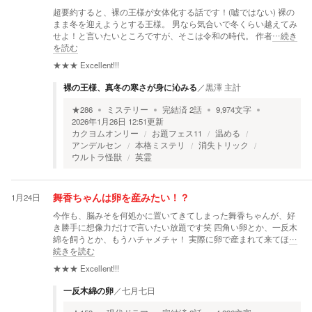
超要約すると、裸の王様が女体化する話です！(嘘ではない) 裸の
まま冬を迎えようとする王様。 男なら気合いで冬くらい越えてみ
せよ！と言いたいところですが、そこは令和の時代。 作者
…続き
を読む
★★★
Excellent!!!
裸の王様、真冬の寒さが身に沁みる
／
黒澤 主計
★
286
ミステリー
完結済
2
話
9,974
文字
2026年1月26日 12:51
更新
カクヨムオンリー
お題フェス11
温める
アンデルセン
本格ミステリ
消失トリック
ウルトラ怪獣
英霊
1月24日
舞香ちゃんは卵を産みたい！？
今作も、脳みそを何処かに置いてきてしまった舞香ちゃんが、好
き勝手に想像力だけで言いたい放題です笑 四角い卵とか、一反木
綿を飼うとか、もうハチャメチャ！ 実際に卵で産まれて来てほ
…
続きを読む
★★★
Excellent!!!
一反木綿の卵
／
七月七日