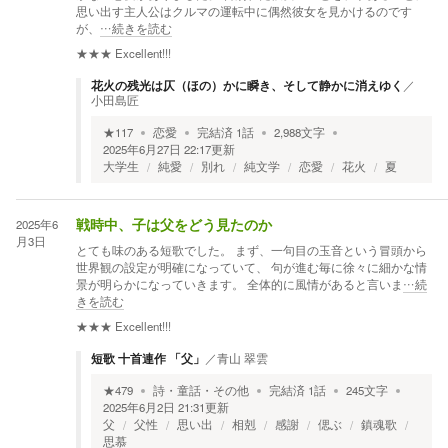
思い出す主人公はクルマの運転中に偶然彼女を見かけるのです
が、
…続きを読む
★★★
Excellent!!!
花火の残光は仄（ほの）かに瞬き、そして静かに消えゆく
／
小田島匠
★
117
恋愛
完結済
1
話
2,988
文字
2025年6月27日 22:17
更新
大学生
純愛
別れ
純文学
恋愛
花火
夏
2025年6
戦時中、子は父をどう見たのか
月3日
とても味のある短歌でした。 まず、一句目の玉音という冒頭から
世界観の設定が明確になっていて、 句が進む毎に徐々に細かな情
景が明らかになっていきます。 全体的に風情があると言いま
…続
きを読む
★★★
Excellent!!!
短歌 十首連作 「父」
／
青山 翠雲
★
479
詩・童話・その他
完結済
1
話
245
文字
2025年6月2日 21:31
更新
父
父性
思い出
相剋
感謝
偲ぶ
鎮魂歌
思慕