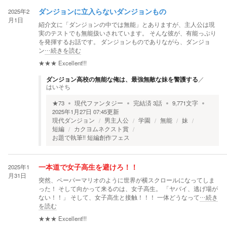
2025年2
ダンジョンに立入らないダンジョンもの
月1日
紹介文に「ダンジョンの中では無能」とありますが、主人公は現
実のテストでも無能扱いされています。 そんな彼が、有能っぷり
を発揮するお話です。 ダンジョンものでありながら、ダンジョ
ン
…続きを読む
★★★
Excellent!!!
ダンジョン高校の無能な俺は、最強無敵な妹を警護する
／
はいそち
★
73
現代ファンタジー
完結済
3
話
9,771
文字
2025年1月27日 07:45
更新
現代ダンジョン
男主人公
学園
無能
妹
短編
カクヨムネクスト賞
お題で執筆!! 短編創作フェス
2025年1
一本道で女子高生を避けろ！！
月31日
突然、ペーパーマリオのように世界が横スクロールになってしま
った！ そして向かって来るのは、女子高生。 「ヤバイ、逃げ場が
ない！！」 そして、女子高生と接触！！！ 一体どうなって
…続き
を読む
★★★
Excellent!!!