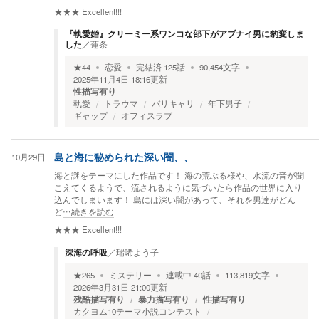
★★★
Excellent!!!
『執愛婚』クリーミー系ワンコな部下がアブナイ男に豹変しま
した
／
蓮条
★
44
恋愛
完結済
125
話
90,454
文字
2025年11月4日 18:16
更新
性描写有り
執愛
トラウマ
バリキャリ
年下男子
ギャップ
オフィスラブ
10月29日
島と海に秘められた深い闇、、
海と謎をテーマにした作品です！ 海の荒ぶる様や、水流の音が聞
こえてくるようで、流されるように気づいたら作品の世界に入り
込んでしまいます！ 島には深い闇があって、それを男達がどん
ど
…続きを読む
★★★
Excellent!!!
深海の呼吸
／
瑞唏よう子
★
265
ミステリー
連載中
40
話
113,819
文字
2026年3月31日 21:00
更新
残酷描写有り
暴力描写有り
性描写有り
カクヨム10テーマ小説コンテスト