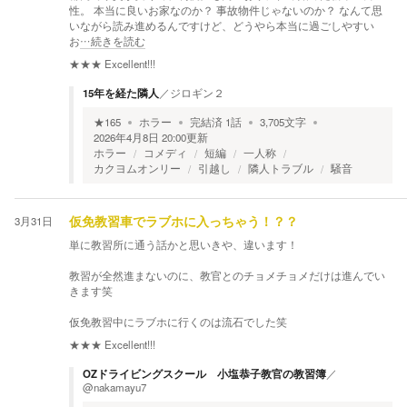
性。 本当に良いお家なのか？ 事故物件じゃないのか？ なんて思
いながら読み進めるんですけど、どうやら本当に過ごしやすい
お
…続きを読む
★★★
Excellent!!!
15年を経た隣人
／
ジロギン２
★
165
ホラー
完結済
1
話
3,705
文字
2026年4月8日 20:00
更新
ホラー
コメディ
短編
一人称
カクヨムオンリー
引越し
隣人トラブル
騒音
3月31日
仮免教習車でラブホに入っちゃう！？？
単に教習所に通う話かと思いきや、違います！
教習が全然進まないのに、教官とのチョメチョメだけは進んでい
きます笑
仮免教習中にラブホに行くのは流石でした笑
★★★
Excellent!!!
OZドライビングスクール 小塩恭子教官の教習簿
／
@nakamayu7