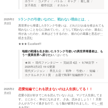
ホラー
コメディ
バトル
ギャグ
殺し屋
女子高生
都市伝説
オカルト
2025年2
Sランクの弓使いなのに、戦わない理由とは、、
月2日
異世界から帰還したSランク弓使いは、どれだけお金を積まれても
戦わないことを心に決めていた。 どうして戦わないのか、過去に
何があったのか、未来はどうするのか。 彼の心の葛藤と意志が
…
続きを読む
★★★
Excellent!!!
地獄の戦場を生き抜いたＳランク弓使いの異世界帰還者は、も
う一度異世界へ戻りたい
／
はいそち
★
35
現代ファンタジー
完結済
4
話
9,795
文字
2025年2月2日 19:12
更新
現代ダンジョン
男主人公
戦争
弓使い
短編
カクヨムネクスト賞
お題で執筆!! 短編創作フェス
2025年2
恋愛短編でこれを読まないのは人生損してる！！
月2日
恋愛小説が好きでこれを読んでいない人は、マジで人生損してま
す。 とにかく、幸せになれます。 さあ、読みましょう！！ 旦那
さんがカワイイ過ぎるので、もう脳が破壊されました。 そし
…続
きを読む