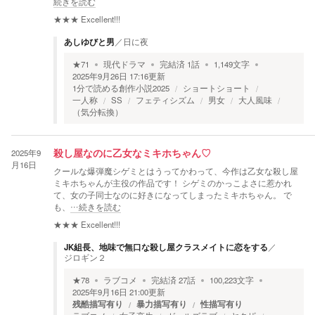
続きを読む
★★★
Excellent!!!
あしゆびと男
／
日に夜
★
71
現代ドラマ
完結済
1
話
1,149
文字
2025年9月26日 17:16
更新
1分で読める創作小説2025
ショートショート
一人称
SS
フェティシズム
男女
大人風味
（気分転換）
2025年9
殺し屋なのに乙女なミキホちゃん♡
月16日
クールな爆弾魔シゲミとはうってかわって、今作は乙女な殺し屋
ミキホちゃんが主役の作品です！ シゲミのかっこよさに惹かれ
て、女の子同士なのに好きになってしまったミキホちゃん。 で
も、
…続きを読む
★★★
Excellent!!!
JK組長、地味で無口な殺し屋クラスメイトに恋をする
／
ジロギン２
★
78
ラブコメ
完結済
27
話
100,223
文字
2025年9月16日 21:00
更新
残酷描写有り
暴力描写有り
性描写有り