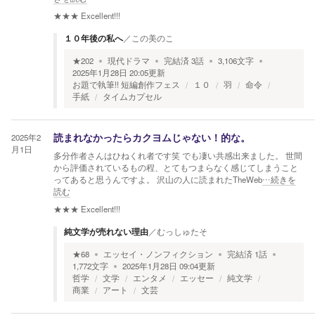
★★★
Excellent!!!
１０年後の私へ
／
この美のこ
★
202
現代ドラマ
完結済
3
話
3,106
文字
2025年1月28日 20:05
更新
お題で執筆!! 短編創作フェス
１０
羽
命令
手紙
タイムカプセル
2025年2
読まれなかったらカクヨムじゃない！的な。
月1日
多分作者さんはひねくれ者です笑 でも凄い共感出来ました。 世間
から評価されているもの程、とてもつまらなく感じてしまうこと
ってあると思うんですよ。 沢山の人に読まれたTheWeb
…続きを
読む
★★★
Excellent!!!
純文学が売れない理由
／
むっしゅたそ
★
68
エッセイ・ノンフィクション
完結済
1
話
1,772
文字
2025年1月28日 09:04
更新
哲学
文学
エンタメ
エッセー
純文学
商業
アート
文芸