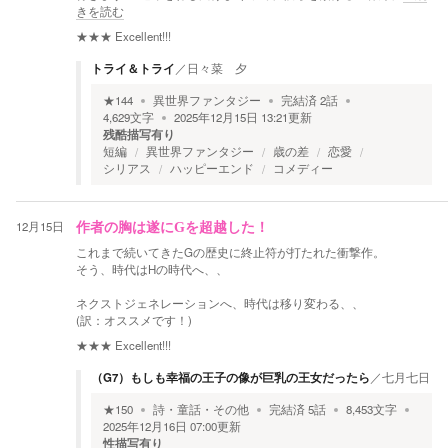
きを読む
★★★
Excellent!!!
トライ＆トライ
／
日々菜 夕
★
144
異世界ファンタジー
完結済
2
話
4,629
文字
2025年12月15日 13:21
更新
残酷描写有り
短編
異世界ファンタジー
歳の差
恋愛
シリアス
ハッピーエンド
コメディー
12月15日
作者の胸は遂にGを超越した！
これまで続いてきたGの歴史に終止符が打たれた衝撃作。
そう、時代はHの時代へ、、
ネクストジェネレーションへ、時代は移り変わる、、
(訳：オススメです！)
★★★
Excellent!!!
（G7）もしも幸福の王子の像が巨乳の王女だったら
／
七月七日
★
150
詩・童話・その他
完結済
5
話
8,453
文字
2025年12月16日 07:00
更新
性描写有り