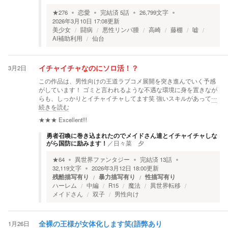
★
276
恋愛
完結済
5
話
26,799
文字
2026年3月10日 17:08
更新
美少女
闘病
悪性リンパ腫
高崎
藤棚
嘘
AI補助利用
仙台
3月2日
イチャイチャなのにソロ活！？
この作品は、男性向けの王道ラブコメ展開を突き進んでいく予感
がしています！ ゴミと言われるような不遇な環境に身を置きなが
らも、しっかりとイチャイチャしてます笑 強いスキルがあって
…
続きを読む
★★★
Excellent!!!
勇者召喚に巻き込まれたのでメイドさん達とイチャイチャしな
がら国防に励みます！
／
日々菜 夕
★
64
異世界ファンタジー
完結済
13
話
32,119
文字
2026年3月12日 18:00
更新
残酷描写有り
暴力描写有り
性描写有り
ハーレム
中編
R15
魔法
異世界転移
メイドさん
双子
男性向け
1月26日
全裸の王様が女体化します笑(語弊あり