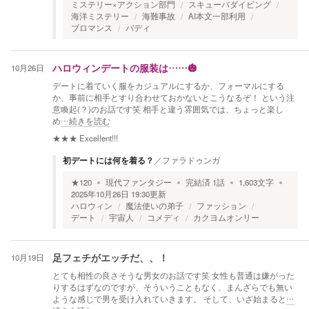
ミステリー×アクション部門
スキューバダイビング
海洋ミステリー
海難事故
AI本文一部利用
ブロマンス
バディ
10月26日
ハロウィンデートの服装は……🎃
デートに着ていく服をカジュアルにするか、フォーマルにする
か、事前に相手とすり合わせておかないとこうなるぞ！ という注
意喚起(？)のお話です笑 相手と違う雰囲気では、ちょっと楽し
め
…続きを読む
★★★
Excellent!!!
初デートには何を着る？
／
ファラドゥンガ
★
120
現代ファンタジー
完結済
1
話
1,603
文字
2025年10月26日 19:30
更新
ハロウィン
魔法使いの弟子
ファッション
デート
宇宙人
コメディ
カクヨムオンリー
10月19日
足フェチがエッチだ、、！
とても相性の良さそうな男女のお話です笑 女性も普通は嫌がった
りするはずなのですが、そういうこともなく、まんざらでも無い
ような感じで男を受け入れていきます。 そして、いざ始まると
…