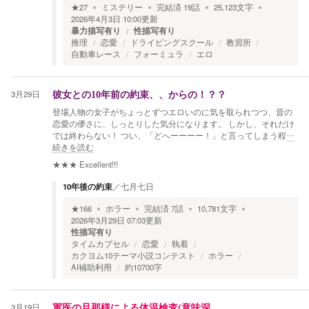
★
27
ミステリー
完結済
19
話
25,123
文字
2026年4月3日 10:00
更新
暴力描写有り
性描写有り
推理
恋愛
ドライビングスクール
教習所
自動車レース
フォーミュラ
エロ
3月29日
彼女との10年前の約束、、からの！？？
登場人物の女子がちょっとずつエロいのに気を取られつつ、昔の
恋愛の儚さに、しっとりした気分になります。 しかし、それだけ
では終わらない！ つい、「どへーーーー！」と言ってしまう程
…
続きを読む
★★★
Excellent!!!
10年後の約束
／
七月七日
★
166
ホラー
完結済
7
話
10,781
文字
2026年3月29日 07:03
更新
性描写有り
タイムカプセル
恋愛
執着
カクヨム10テーマ小説コンテスト
ホラー
AI補助利用
約10700字
3月19日
軍医の旦那様による体温検査(意味深