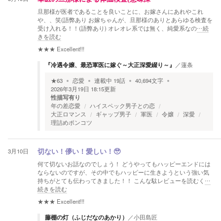
旦那様が医者であることを良いことに、お嫁さんにあれやこれ
や、、笑(語弊あり お嫁ちゃんが、旦那様のありとあらゆる検査を
受け入れる！！(語弊あり) オレオレ系では無く、純愛系なの
…続
きを読む
★★★
Excellent!!!
『冷遇令嬢、最恐軍医に嫁ぐ～大正深愛綴り～』
／
蓮条
★
63
恋愛
連載中
19
話
40,694
文字
2026年3月19日 18:15
更新
性描写有り
年の差恋愛
ハイスペック男子との恋
大正ロマンス
ギャップ男子
軍医
令嬢
深愛
理詰めポンコツ
3月10日
切ない！儚い！愛しい！🥹
何て切ないお話なのでしょう！ どうやってもハッピーエンドには
ならないのですが、その中でもハッピーに生きようという強い気
持ちがとても伝わってきました！！ こんな駄レビューを読むく
…
続きを読む
★★★
Excellent!!!
藤棚の灯（ふじだなのあかり）
／
小田島匠