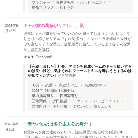
ブラジャー
異世界転生
ハッピーエンド
絶倫プリンス
疲れたOL
2025年9
キャバ嬢の葛藤がリアル、、笑
月13日
過去にキャバ嬢をやっていたのかと思ってしまうくらいには、や
りとりの感じがリアルですね笑 多分、キャバクラ未経験の女性が
ぶち当たりそうな壁に、全部順番に当たっているようなそんな気
が
…続きを読む
★★★
Excellent!!!
【完結しました】社長、アタシを育成ゲームのキャラ扱いする
のは良いけど、気まぐれにファーストキスを奪おうとするのは
やめてください！
／
音雪香林
★
36
恋愛
完結済
41
話
75,066
文字
2025年10月18日 14:39
更新
暴力描写有り
性描写有り
三角関係
源氏物語
イケメン
ハッピーエンド
女性向け
キャバ嬢
切ない恋
成り上がり
2025年9
一番ヤバいのは多分主人公の母だ！
月8日
お父さんを庭に埋めるという、謎の風習がある町のお話です。
「謎があったら絶対に暴きたい」 (作中ではそんなこと言ってませ