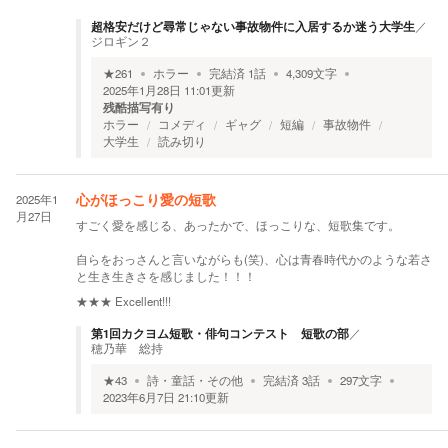
超格安だけど尋常じゃない事故物件に入居するか迷う大学生
／
ジロギン２
★
261
ホラー
完結済
1
話
4,309
文字
2025年1月28日 11:01
更新
残酷描写有り
ホラー
コメディ
ギャグ
短編
事故物件
大学生
読み切り
2025年1
心がほっこり愛の短歌
月27日
すごく愛を感じる、あったかで、ほっこりな、短歌集です。
自らをおっさんと言いながらも(笑)、心は青春時代かのような若さ
と生き生きさを感じました！！！
★★★
Excellent!!!
第1回カクヨム短歌・俳句コンテスト 短歌の部
／
穂乃華 総持
★
43
詩・童話・その他
完結済
3
話
297
文字
2023年6月7日 21:10
更新