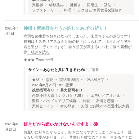
異世界
幼馴染み
謎解き
同級生
醤油
ラブストーリー
料理
カクヨム10 異世界✖️謎解き
2025年7
神様！紫生君をどうか許してあげて(祈り！
月1日
病弱な紫生君を好きになってしまった、朱里ちゃんのお話です！
最初はミステリアスな面と顔の良さにつられて、ホイホイと紫生
君と遊びに行くのですが、会う頻度が高まるにつれて彼の裏側が
徐
…続きを読む
★★★
Excellent!!!
サイン～あなたと共に生きるために
／
蓮条
★
65
恋愛
完結済
55
話
128,489
文字
2025年8月28日 18:15
更新
残酷描写有り
暴力描写有り
恋愛小説大賞【ナツガタリ'25】
エモい／アオハル
難病・バッドキアリ症候群
純愛
友情と恋情
天然ヒロイン
命の尊さ
お題に挑戦2025恋愛小説大賞
2025年6
好きだから追いかけないんですよ！😭
月27日
お互いに好きだからこそ、好きになりすぎてしまうからこそ、続
かない恋愛がありました。 昔別れた彼女のことを、事あるごとに