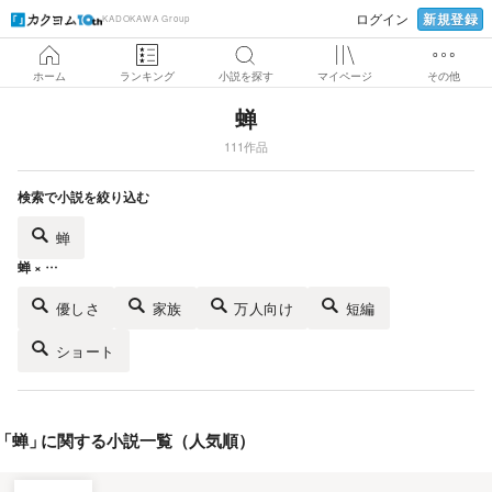
新規登録
ログイン
KADOKAWA Group
ホーム
ランキング
小説を探す
マイページ
その他
蝉
111作品
検索で小説を絞り込む
蝉
蝉 × …
優しさ
家族
万人向け
短編
ショート
「
蝉
」
に関する小説一覧（人気順）