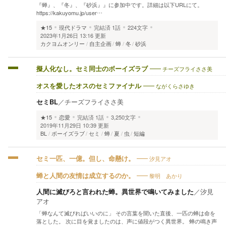
『蝉』、『冬』、『砂浜』』に参加中です。詳細は以下URLにて。
https://kakuyomu.jp/user…
★15
現代ドラマ
完結済
1話
224文字
2023年1月26日 13:16 更新
カクヨムオンリー
自主企画
蝉
冬
砂浜
チーズフライささ美
擬人化なし。セミ同士のボーイズラブ
ながくらさゆき
オスを愛したオスのセミファイナル
セミBL
／
チーズフライささ美
★15
恋愛
完結済
1話
3,250文字
2019年11月29日 10:39 更新
BL
ボーイズラブ
セミ
蝉
夏
虫
短編
汐見アオ
セミ一匹、一億。但し、命懸け。
黎明 あかり
蝉と人間の友情は成立するのか。
人間に滅びろと言われた蝉。異世界で鳴いてみました
／
汐見
アオ
「蝉なんて滅びればいいのに」 その言葉を聞いた直後、一匹の蝉は命を
落とした。 次に目を覚ましたのは、声に値段がつく異世界。 蝉の鳴き声