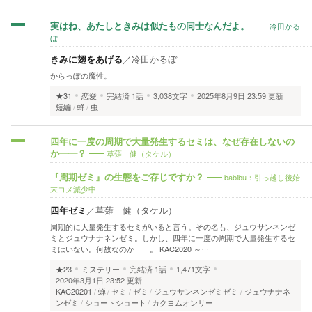
冷田かる
実はね、あたしときみは似たもの同士なんだよ。
ぼ
きみに翅をあげる
／
冷田かるぼ
からっぽの魔性。
★31
恋愛
完結済
1話
3,038文字
2025年8月9日 23:59 更新
短編
蝉
虫
四年に一度の周期で大量発生するセミは、なぜ存在しないの
草薙 健（タケル）
か――？
babibu：引っ越し後始
『周期ゼミ』の生態をご存じですか？
末コメ減少中
四年ゼミ
／
草薙 健（タケル）
周期的に大量発生するセミがいると言う。その名も、ジュウサンネンゼ
ミとジュウナナネンゼミ。しかし、四年に一度の周期で大量発生するセ
ミはいない。何故なのか――。 KAC2020 ～…
★23
ミステリー
完結済
1話
1,471文字
2020年3月1日 23:52 更新
KAC20201
蝉
セミ
ゼミ
ジュウサンネンゼミゼミ
ジュウナナネ
ンゼミ
ショートショート
カクヨムオンリー