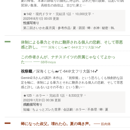
夏の帰省。 本家の跡取りの婚礼に呼ばれ、訪れた母の故郷、山あいの因
習深い集落。 高校生の由佳は、古びた家と…
★142
現代ドラマ
完結済
1話
10,000文字
2025年8月1日 00:05 更新
性描写有り
第二回さいかわ葉月賞
参考作品
夏
因習
蝉
水神
秘密
BL
体制による暴力とそれに翻弄される個人の悲劇、そして罪悪
深海くじら🐋て-64＠文フリ大阪14💕
感と許し。
この作者さんが、ナチスドイツの所属じゃなくてよかっ
SB亭moya
た……
祝祭籤
／
深海くじら🐋て-64＠文フリ大阪14💕
Gemini2.5さんの講評: 本作は、「祝祭籤」という恐ろしくも独創的な設
定を軸に、体制による暴力とそれに翻弄される個人の悲劇、そして罪悪
感と許し（あるいはその不在）という重い…
★125
ホラー
完結済
1話
8,533文字
2022年1月31日 00:36 更新
残酷描写有り
短編
ちょっとズレた世界
会話劇
ホラー
不条理
蝉
夏
筋肉痛
蝉になった叔父。壊れた心。夏の鳴き声。