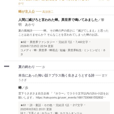
かり
高須啓二
蝉が主人公
人間に滅びろと言われた蝉。異世界で鳴いてみました
／
黎
明 あかり
夏の風物詩――――蝉。 その蝉の声の煩さに『滅びてしまえ』と思った
ことはありませんか？ そんなことを言われてしまった蝉のお話。
★62
異世界ファンタジー
完結済
7話
7,460文字
2026年7月25日 22:54 更新
コメディ
蝉
異世界
蝉視点
短編
異世界転生
ミンミンゼミ
ネ
タ
歩
夏の終わり
雲下
本当にあった怖い話？プラス熱く生きようとする詩
うさぎ
蝉
／
歩
雲下うさぎさま自主企画 「『ホラー』で３００文字以内の詩か小説をお
願いします」 https://kakuyomu.jp/user_events/16817330661552832…
★61
詩・童話・その他
完結済
1話
217文字
2023年8月8日 20:01 更新
詩？
下手くそ
ホラー？
蝉
カクヨムオンリー