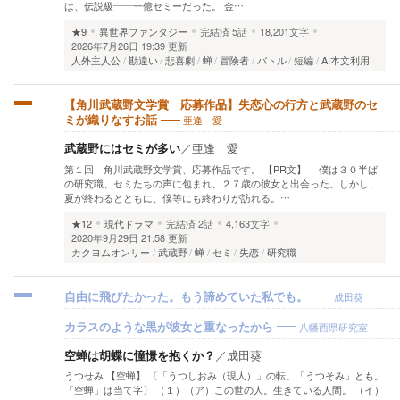
は、伝説級――一億セミーだった。 金…
★9
異世界ファンタジー
完結済
5話
18,201文字
2026年7月26日 19:39 更新
人外主人公
勘違い
悲喜劇
蝉
冒険者
バトル
短編
AI本文利用
【角川武蔵野文学賞 応募作品】失恋心の行方と武蔵野のセ
亜逢 愛
ミが織りなすお話
武蔵野にはセミが多い
／
亜逢 愛
第１回 角川武蔵野文学賞、応募作品です。 【PR文】 僕は３０半ば
の研究職、セミたちの声に包まれ、２７歳の彼女と出会った。しかし、
夏が終わるとともに、僕等にも終わりが訪れる。…
★12
現代ドラマ
完結済
2話
4,163文字
2020年9月29日 21:58 更新
カクヨムオンリー
武蔵野
蝉
セミ
失恋
研究職
成田葵
自由に飛びたかった。もう諦めていた私でも。
八幡西県研究室
カラスのような黒が彼女と重なったから
空蝉は胡蝶に憧憬を抱くか？
／
成田葵
うつせみ 【空蝉】 〔「うつしおみ（現人）」の転。「うつそみ」とも。
「空蝉」は当て字〕 （１）（ア）この世の人。生きている人間。 （イ）