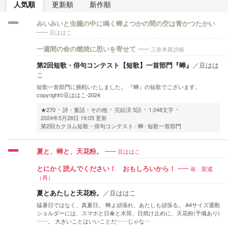
人気順
更新順
新作順
みいみいと虫籠の中に鳴く蝉よつかの間の空は青かつたかい
豆ははこ
三奈木真沙緒
一週間の命の燃焼に思いを寄せて
第2回短歌・俳句コンテスト【短歌】一首部門『蝉』
／
豆はは
こ
短歌一首部門に挑戦いたしました。 『蝉』の短歌でございます。
copyright©豆ははこ-2024
★270
詩・童話・その他
完結済
5話
1,048文字
2024年5月28日 19:05 更新
第2回カクヨム短歌・俳句コンテスト
蝉
短歌一首部門
豆ははこ
夏と、蝉と、天花粉。
崔 梨遙
とにかく読んでください！ おもしろいから！
（再）
夏とあたしと天花粉。
／
豆ははこ
猛暑日ではなく、真夏日。 蝉よ頑張れ、あたしも頑張る。 A4サイズ通勤
ショルダーには、スマホと日傘と水筒、日焼け止めに、天花粉(予備あり)
……。 大きいことはいいことだ……じゃな…