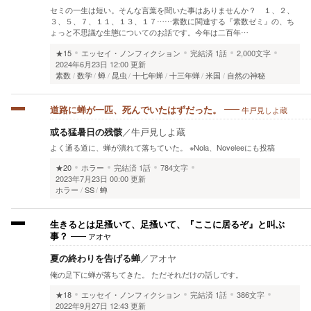
セミの一生は短い。そんな言葉を聞いた事はありませんか？ １、２、
３、５、７、１１、１３、１７……素数に関連する『素数ゼミ』の、ち
ょっと不思議な生態についてのお話です。今年は二百年…
★15
エッセイ・ノンフィクション
完結済
1話
2,000文字
2024年6月23日 12:00 更新
素数
数学
蝉
昆虫
十七年蝉
十三年蝉
米国
自然の神秘
牛戸見しよ蔵
道路に蝉が一匹、死んでいたはずだった。
或る猛暑日の残骸
／
牛戸見しよ蔵
よく通る道に、蝉が潰れて落ちていた。 ※Nola、Noveleeにも投稿
★20
ホラー
完結済
1話
784文字
2023年7月23日 00:00 更新
ホラー
SS
蝉
生きるとは足搔いて、足搔いて、『ここに居るぞ』と叫ぶ
アオヤ
事？
夏の終わりを告げる蝉
／
アオヤ
俺の足下に蝉が落ちてきた。 ただそれだけの話しです。
★18
エッセイ・ノンフィクション
完結済
1話
386文字
2022年9月27日 12:43 更新