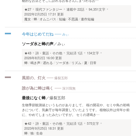
秘的なお店とそこに訪れるお客さんにまつわるお…
★27
現代ファンタジー
連載中
22話
94,351文字
2022年2月25日 17:31 更新
魔女
蝉
オムニバス
短編
不思議
連作短編
みぃ
今年はじめてだね
ソーダ水と蝉の声
／
みぃ
★43
詩・童話・その他
完結済
1話
134文字
2026年8月2日 16:00 更新
蝉
鳴き声
遅れる
ソーダ水
リズム
夏
日常
爆裂五郎
風前の、灯火
深川我無
誰が為に蝉は鳴く
最後になく蝉
／
爆裂五郎
生物季節観測値というものがありまして、 桜の開花や、セミや鳥の初鳴
きについて、気象庁が毎年調査していたようです。 植物以外は何年か前
に、やめてしまったみたいですが。 セミの遅鳴き…
★42
詩・童話・その他
完結済
1話
575文字
2023年9月25日 18:31 更新
蝉
独
生命