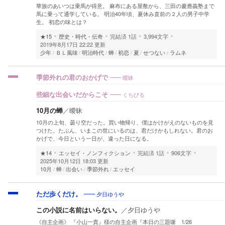
華族のあいつは乗馬が得意。 麻布にある屋敷から、三田の慶應義塾まで
馬に乗って通学している。 明治40年頃、夏休み直前の２人の男子中学
生。 初恋の味とは？
★15
歴史・時代・伝奇
完結済
1話
3,994文字
2019年8月17日 22:22 更新
少年
ＢＬ風味
明治時代
蝉
初恋
夏
せつない
ラムネ
曖昧
季節外れの君のおかげで
くちびる
些細な出会いだからこそ
10月の蝉
／
曖昧
10月の上旬、曇り空だった。買い物帰り、僕はかけがえのないものを見
つけた。たぶん、いまこの世にいるのは、君だけかもしれない。君のお
かげで、今日という一日が、違った日になる。
★14
エッセイ・ノンフィクション
完結済
1話
906文字
2025年10月12日 18:03 更新
10月
蝉
出会い
季節外れ
エッセイ
夕日ゆうや
ただ歩くだけ。
この小説に名前はいらない。
／
夕日ゆうや
《自主企画》 『小山一貴』様の自主企画『本日の三題噺 1/26