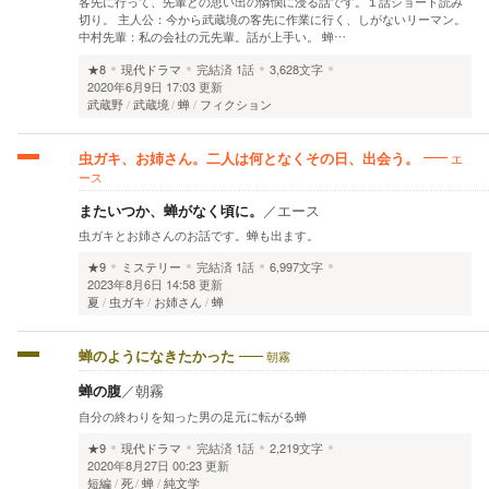
客先に行って、先輩との思い出の憐憫に浸る話です。１話ショート読み
切り。 主人公：今から武蔵境の客先に作業に行く、しがないリーマン。
中村先輩：私の会社の元先輩。話が上手い。 蝉…
★8
現代ドラマ
完結済
1話
3,628文字
2020年6月9日 17:03 更新
武蔵野
武蔵境
蝉
フィクション
エ
虫ガキ、お姉さん。二人は何となくその日、出会う。
ース
またいつか、蝉がなく頃に。
／
エース
虫ガキとお姉さんのお話です。蝉も出ます。
★9
ミステリー
完結済
1話
6,997文字
2023年8月6日 14:58 更新
夏
虫ガキ
お姉さん
蝉
朝霧
蝉のようになきたかった
蝉の腹
／
朝霧
自分の終わりを知った男の足元に転がる蝉
★9
現代ドラマ
完結済
1話
2,219文字
2020年8月27日 00:23 更新
短編
死
蝉
純文学