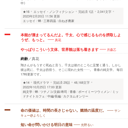
中》
★16
エッセイ・ノンフィクション
完結済
1話
2,041文字
2023年2月20日 11:56 更新
エッセイ
蝉
三寒四温
白ねぎ農家
本能が溜まってるんだよ。千太、心で感じるものを摂取しよ
真花
うぜ、もっと。
月森乙
やっぱりこういう文体、世界観は落ち着きます
終齢
／
真花
翔さんがもうすぐ死ぬと言う。千太は彼のところに足繁く通う。しかし
彼は死に、千太は彷徨う、そこに現れた女性……。 青春の純文学。 毎日
17時更新です。
★14
現代ドラマ
完結済
29話
48,168文字
2022年10月25日 17:00 更新
純文学
蝉
ツチノコ/文鎮/寿司
青春
ボーイミーツウィメン
ミッ
ドナイトカフェ
中編/長編
カクヨムオンリー
サン
命の価値は、時間の長さじゃない。燃焼の温度だ。
キュー@よろしく
光野るい
短い命が問いかける明日の意味