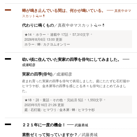
真夜中＠マ
蝉が鳴き止んでいる間は、何かが鳴いている。
スカット🪒🪢💊
代わりに鳴くもの
／
真夜中＠マスカット🪒🪢💊
★14
ホラー
連載中
17話
57,310文字
2026年8月6日 13:00 更新
ホラー
蝉
カクヨムオンリー
幼い頃に住んでいた実家の四季を俳句にしてみました。
成瀬昭彦
実家の四季(俳句)
／
成瀬昭彦
産まれ育った実家の四季を俳句で表現しました。庭にたたずむ石灯籠や
ヒマラヤ杉、金木犀等の四季を感じとる木々も俳句にまとめてみまし
た。
★18
詩・童話・その他
完結済
5話
1,553文字
2023年5月16日 21:26 更新
庭
石灯籠
ヒマワリ
金木犀
蝉
ヒマラヤ杉
武藤勇城
２２１年に一度の機会！
素数ゼミって知っていますか？
／
武藤勇城