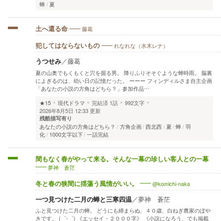
蝉
夏
藤葛
土へ還る命
れなれな（水木レナ）
犯してはならないもの
うつせみ
／
藤葛
夏の山奥でもくもくと穴を掘る男。 降りふりそそぐような蝉時雨。 脳裏
によぎるのは、幼い日の記憶だった。 ーーー フィンディルさま自主企画
「あなたの小説の方角はどちら？」参加作品…
★15
現代ドラマ
完結済
1話
992文字
2026年8月5日 12:33 更新
残酷描写有り
あなたの小説の方角はどちら？
方角企画
西北西
夏
蝉
羽
化
1000文字以下
一話完結
間もなく春がやって来る。そんな一幕の珍しい客人との一幕
夢神 蒼茫
@komichi-naka
冬と春の狭間に揺蕩う風情がいい。
一つ見つけた二月の蝉と三寒四温
／
夢神 蒼茫
ふと見つけた二月の蝉。 どうにも締まらぬ、４０歳、白ねぎ農家のぼや
きです。 (゜-゜) 《エッセイ・２０００字》 《小説になろう、でも掲載