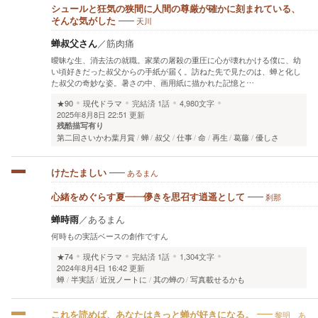
シュールと狂気の狭間に人間の尊厳が確かに刻まれている、
天川
そんな気がした
蝉叔父さん
／
筋肉痛
曖昧な生、消去法の就職。家業の屠殺の重圧に心が壊れかける僕に、幼
い頃好きだった叔父からの手紙が届く。訪ねた先で見たのは、蝉と化し
た叔父の奇妙な姿。暑さの中、画用紙に描かれた記憶と…
★90
現代ドラマ
完結済
1話
4,980文字
2025年8月8日 22:51 更新
残酷描写有り
第二回さいかわ葉月賞
蝉
叔父
仕事
命
再生
葛藤
優しさ
あるまん
けたたましい
刹那
心緒をめぐらす夏――儚きを思召す逍遥として
蝉時雨
／
あるまん
何時もの実話ベースの創作ですん
★74
現代ドラマ
完結済
1話
1,304文字
2024年8月4日 16:42 更新
蝉
半実話
近況ノートに
其の蝉の
写真載せるかも
黎明 あ
これを読めば、あなたはきっと蝉が好きになる。