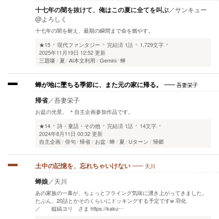
十七年の闇を抜けて、俺はこの夏に全てを叫ぶ
／
サンキュー
@よろしく
十七年の闇を耐え、最期の瞬間まで命を燃やす。
★15
現代ファンタジー
完結済
1話
1,729文字
2025年11月19日 12:52 更新
三題噺
夏
AI本文利用
Gemini
蝉
吾妻栄子
蝉が地に墜ちる季節に、また元の家に帰る。
帰省
／
吾妻栄子
お盆の光景。 ＊自主企画参加作品です。
★14
詩・童話・その他
完結済
1話
14文字
2024年8月11日 00:32 更新
自主企画
俳句
帰省
お盆
蝉
夏
Uターン
帰郷
天川
土中の記憶を、忘れちゃいけない
蝉娘
／
天川
あの家族の一幕が、ちょっとフライング気味に湧き上がってきました。
たぶん、20話とかそのくらいにドッキングする予定ですw 羽化
／ 縦縞ヨリ さま https://kaku…