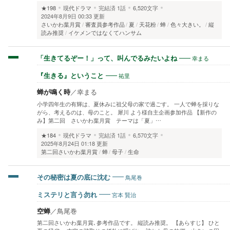
★198
現代ドラマ
完結済
1話
6,520文字
2024年8月9日 00:33 更新
さいかわ葉月賞
審査員参考作品
夏
天花粉
蝉
色々大きい。
縦
読み推奨
イケメンではなくてハンサム
幸まる
「生きてるぞー！」って、叫んでるみたいよね
祐里
『生きる』ということ
蝉が鳴く時
／
幸まる
小学四年生の有輝は、夏休みに祖父母の家で過ごす。 一人で蝉を採りな
がら、考えるのは、母のこと。 犀川 よう様自主企画参加作品 【新作の
み】第二回 さいかわ葉月賞 テーマは「夏」…
★184
現代ドラマ
完結済
1話
6,570文字
2025年8月24日 01:18 更新
第二回さいかわ葉月賞
蝉
母子
生命
鳥尾巻
その秘密は夏の底に沈む
宮本 賢治
ミステリと言う勿れ
空蝉
／
鳥尾巻
第二回さいかわ葉月賞､参考作品です。 縦読み推奨。 【あらすじ】 ひと