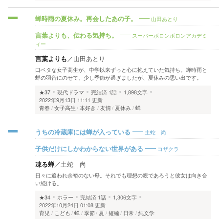
山田あとり
蝉時雨の夏休み。再会したあの子。
スーパーボロンボロンアカデミ
言葉よりも、伝わる気持ち。
ィー
言葉よりも
／
山田あとり
口ベタな女子高生が、中学以来ずっと心に抱えていた気持ち。蝉時雨と
蝉の羽音にのせて。少し季節が過ぎましたが、夏休みの思い出です。
★37
現代ドラマ
完結済
1話
1,898文字
2022年9月13日 11:11 更新
青春
女子高生
本好き
友情
夏休み
蝉
土蛇 尚
うちの冷蔵庫には蝉が入っている
コザクラ
子供だけにしかわからない世界がある
凍る蝉
／
土蛇 尚
日々に追われ余裕のない母。それでも理想の親であろうと彼女は向き合
い続ける。
★34
ホラー
完結済
1話
1,306文字
2022年10月24日 01:08 更新
育児
こども
蝉
季節
夏
短編
日常
純文学