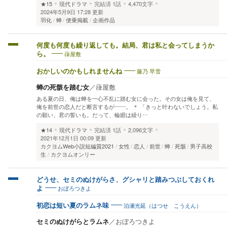
★15
現代ドラマ
完結済
1話
4,470文字
2024年5月9日 17:28 更新
羽化
蝉
便乗掲載
企画作品
何度も何度も繰り返しても。結局、君は私と会ってしまうか
葎屋敷
ら。
藤乃 早雪
おかしいのかもしれませんね
蝉の死骸を踏む女
／
葎屋敷
ある夏の日、俺は蝉を一心不乱に踏む女に会った。その女は俺を見て、
俺を前世の恋人だと断言するが――。 ＊ 「きっと叶わないでしょう。私
の願い、君の誓いも。だって、輪廻は繰り…
★14
現代ドラマ
完結済
1話
2,096文字
2021年12月1日 00:09 更新
カクヨムWeb小説短編賞2021
女性
恋人
前世
蝉
死骸
男子高校
生
カクヨムオンリー
どうせ、セミのぬけがらさ、グシャリと踏みつぶしておくれ
おぼろつきよ
よ
泊瀬光延（はつせ こうえん）
初恋は短い夏のラムネ味
セミのぬけがらとラムネ
／
おぼろつきよ