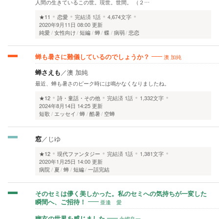
人間の生きているこの世。現世。世間。 （２…
★11
恋愛
完結済
1話
4,674文字
2020年9月11日 08:00 更新
純愛
女性向け
短編
蝉
蝶
病弱
悲恋
澳 加純
蝉も暑さに難儀しているのでしょうか？
蝉さえも
／
澳 加純
最近、蝉も暑さのピーク時には鳴かなくなりましたね。
★12
詩・童話・その他
完結済
1話
1,332文字
2024年8月14日 14:25 更新
短歌
エッセイ
蝉
酷暑
空蝉
窓
／
じゆ
★12
現代ファンタジー
完結済
1話
1,381文字
2020年1月25日 14:00 更新
病院
夏
蝉
短編
一話完結
そのセミは儚く美しかった。私のセミへの気持ちが一変した
亜逢 愛
瞬間へ、ご招待！
永嶋良一
幽玄の世界を感じました