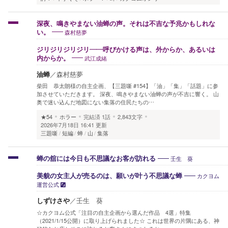
深夜、鳴きやまない油蝉の声。それは不吉な予兆かもしれな
森村慈夢
い。
ジリジリジリジリ――呼びかける声は、外からか、あるいは
武江成緒
内からか。
油蝉
／
森村慈夢
柴田 恭太朗様の自主企画、【三題噺 #154】「油」「集」「話題」に参
加させていただきます。 深夜、鳴きやまない油蝉の声が不吉に響く。 山
奥で迷い込んだ地図にない集落の住民たちの…
★54
ホラー
完結済
1話
2,843文字
2026年7月18日 16:41 更新
三題噺
短編
蝉
山
集落
壬生 葵
蝉の舘には今日も不思議なお客が訪れる
カクヨム
美貌の女主人が売るのは、願いが叶う不思議な蝉
運営公式
しずけさや
／
壬生 葵
☆カクヨム公式「注目の自主企画から選んだ作品 4選」特集
（2021/1/15公開）に取り上げられました☆ これは世界の片隅にある、神