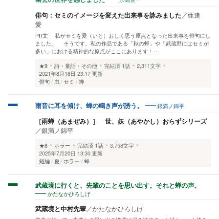
俳句：セミのイメージを変えた出来事を詠みました
／
亜逢
愛
PR文 私がセミを愛（いと）おしく思う原点となった出来事を俳句にし
ました。 そうです。私の作品である「秋の蝉」や「武蔵野にはセミが
多い」における精神的な原点がここにあります！…
★9
詩・童話・その他
完結済
1話
2,311文字
2021年8月16日 23:17 更新
俳句
虫
セミ
蝉
銀満ノ錦平
雨音に耳を傾け、蝉の鳴き声が誘う。
［雨蝉（あまぜみ）］ 世、妖（あやかし）おらずシリーズ
／
銀満ノ錦平
★8
ホラー
完結済
1話
3,758文字
2025年7月20日 13:30 更新
短編
夏
ホラー
蝉
武蔵境に行くと、先輩のことを思い出す。それと蝉の声。
かたなかひろしげ
武蔵境と中村先輩
／
かたなかひろしげ