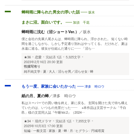
坂水
蝉時雨に降られた男女の浮いた話
加須 千花
まさに沼。面白いです。
蝉時雨に沈む（沼ショートVer.）
／
坂水
僕と会社の先輩八尾さんは、蝉時雨に降られ、浮かされた。 短くない時
間を過ごしながら、しかし予定通り別れはやってくる。 だけれど、夏は
永遠に巡る。彼女が仕組んだ通りに―― 「沼ら…
★36
恋愛
完結済
1話
5,325文字
2023年2月16日 20:30 更新
性描写有り
純不純文学
夏
大人
沼らせ男／沼らせ女
蝉
津多 時ロウ
もう一度、家族に会いたかった
紙の月、夏の蝉
／
津多 時ロウ
私はスーパーでの買い物を終え、家に戻る。 玄関を開けた先で待ち構え
ていたのは、いつもの光景だった―― ※本作品は文芸サークル「千白
邑」様の文芸同人誌『午睡Vol.2』（2024…
★34
現代ドラマ
完結済
1話
7,355文字
2025年10月3日 17:00 更新
短編
一般文芸
家族
夏
蝉
月
ヒグラシ
円城塔賞