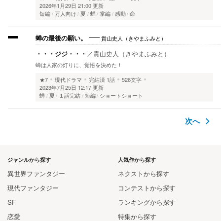
2026年1月29日 21:00 更新
短編
万人向け
夏
蝉
掌編
感動
命
貴山史人（きやまふみと）
蝉の最後の願い。
・・・ジジ・・・
／
貴山史人（きやまふみと）
蝉は人家の灯りに、覚悟を決めた！
★7
現代ドラマ
完結済
1話
526文字
2023年7月25日 12:17 更新
蝉
夏
１話完結
短編
ショートショート
次へ
ジャンルから探す
人気作から探す
異世界ファンタジー
ネクストから探す
現代ファンタジー
コンテストから探す
SF
ランキングから探す
恋愛
特集から探す