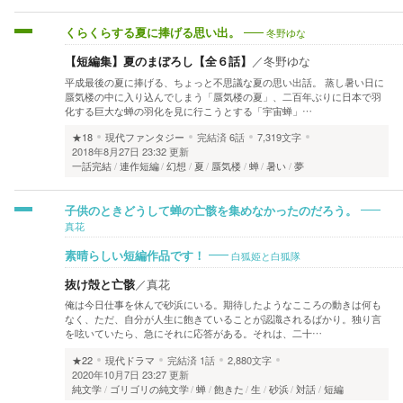
冬野ゆな
くらくらする夏に捧げる思い出。
【短編集】夏のまぼろし【全６話】
／
冬野ゆな
平成最後の夏に捧げる、ちょっと不思議な夏の思い出話。 蒸し暑い日に
蜃気楼の中に入り込んでしまう「蜃気楼の夏」、二百年ぶりに日本で羽
化する巨大な蝉の羽化を見に行こうとする「宇宙蝉」…
★18
現代ファンタジー
完結済
6話
7,319文字
2018年8月27日 23:32 更新
一話完結
連作短編
幻想
夏
蜃気楼
蝉
暑い
夢
子供のときどうして蝉の亡骸を集めなかったのだろう。
真花
白狐姫と白狐隊
素晴らしい短編作品です！
抜け殻と亡骸
／
真花
俺は今日仕事を休んで砂浜にいる。期待したようなこころの動きは何も
なく、ただ、自分が人生に飽きていることが認識されるばかり。独り言
を呟いていたら、急にそれに応答がある。それは、二十…
★22
現代ドラマ
完結済
1話
2,880文字
2020年10月7日 23:27 更新
純文学
ゴリゴリの純文学
蝉
飽きた
生
砂浜
対話
短編