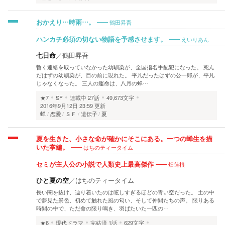
鶴田昇吾
おかえり…時雨…。
えいりあん
ハンカチ必須の切ない物語を予感させます。
七日命
／
鶴田昇吾
暫く連絡を取っていなかった幼馴染が、全国指名手配犯になった。 死ん
だはずの幼馴染が、目の前に現れた。 平凡だったはずの公一郎が、平凡
じゃなくなった。 三人の運命は、八月の蝉…
★7
SF
連載中
27話
49,673文字
2016年9月12日 23:59 更新
蝉
恋愛
ＳＦ
遺伝子
夏
夏を生きた、小さな命が確かにそこにある。一つの蝉生を描
はちのティータイム
いた掌編。
畑蓮根
セミが主人公の小説で人類史上最高傑作
ひと夏の空
／
はちのティータイム
長い闇を抜け、辿り着いたのは眩しすぎるほどの青い空だった。 土の中
で夢見た景色、初めて触れた風の匂い、そして仲間たちの声。 限りある
時間の中で、ただ命の限り鳴き、羽ばたいた一匹の…
★6
現代ドラマ
完結済
1話
629文字