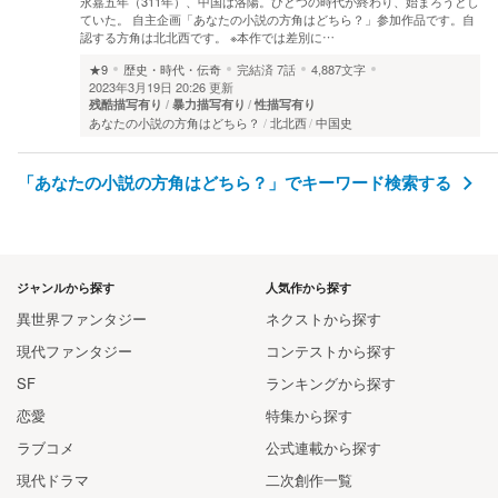
永嘉五年（311年）、中国は洛陽。ひとつの時代が終わり、始まろうとし
ていた。 自主企画「あなたの小説の方角はどちら？」参加作品です。自
認する方角は北北西です。 ※本作では差別に…
★9
歴史・時代・伝奇
完結済
7話
4,887文字
2023年3月19日 20:26 更新
残酷描写有り
暴力描写有り
性描写有り
あなたの小説の方角はどちら？
北北西
中国史
「あなたの小説の方角はどちら？」でキーワード検索する
ジャンルから探す
人気作から探す
異世界ファンタジー
ネクストから探す
現代ファンタジー
コンテストから探す
SF
ランキングから探す
恋愛
特集から探す
ラブコメ
公式連載から探す
現代ドラマ
二次創作一覧