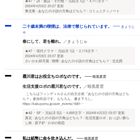
★47
詩・童話・その他
完結済
1話
4,117文字
2024年4月6日 20:27 更新
東北東
あなたの小説の方角はどちら？
コミュニティノート
きょうじ
二十歳未満の喫煙は、法律で禁じられています。
ゅ
春にして、君を離れ。
／
きょうじゅ
★47
現代ドラマ
完結済
1話
2,174文字
2024年4月8日 23:07 更新
さいかわ卯月賞
喫煙
あなたの小説の方角はどちら？
北北西
暗黒星雲
霜川君はお役立ちロボなのです。
生活支援ロボの霜川君なのです。
／
暗黒星雲
こちらはフィンディルさんの自主企画『あなたの小説の方角はどち
ら？』参加作品です。もちろん、書き下ろし。
https://kakuyomu.jp/user_events/1681…
★42
SF
完結済
5話
4,895文字
2024年4月2日 03:57 更新
真北
あなたの小説の方角はどちら？
生活支援ロボ
おっぱい膨ら
し粉
原子炉
ロボの初恋
暗黒星雲
私は紙幣に命を吹き込んだ。