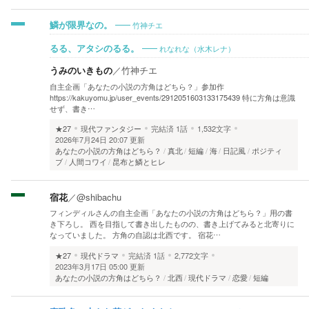
竹神チエ
鱗が限界なの。
れなれな（水木レナ）
るる、アタシのるる。
うみのいきもの
／
竹神チエ
自主企画「あなたの小説の方角はどちら？」参加作
https://kakuyomu.jp/user_events/2912051603133175439 特に方角は意識
せず、書き…
★27
現代ファンタジー
完結済
1話
1,532文字
2026年7月24日 20:07 更新
あなたの小説の方角はどちら？
真北
短編
海
日記風
ポジティ
ブ
人間コワイ
昆布と鱗とヒレ
宿花
／
@shibachu
フィンディルさんの自主企画「あなたの小説の方角はどちら？」用の書
き下ろし。 西を目指して書き出したものの、書き上げてみると北寄りに
なっていました。 方角の自認は北西です。 宿花…
★27
現代ドラマ
完結済
1話
2,772文字
2023年3月17日 05:00 更新
あなたの小説の方角はどちら？
北西
現代ドラマ
恋愛
短編