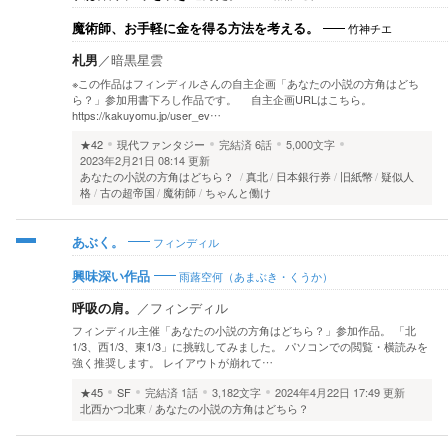
竹神チエ
魔術師、お手軽に金を得る方法を考える。
札男
／
暗黒星雲
※この作品はフィンディルさんの自主企画「あなたの小説の方角はどち
ら？」参加用書下ろし作品です。 自主企画URLはこちら。
https://kakuyomu.jp/user_ev…
★42
現代ファンタジー
完結済
6話
5,000文字
2023年2月21日 08:14 更新
あなたの小説の方角はどちら？
真北
日本銀行券
旧紙幣
疑似人
格
古の超帝国
魔術師
ちゃんと働け
フィンディル
あぶく。
雨蕗空何（あまぶき・くうか）
興味深い作品
呼吸の肩。
／
フィンディル
フィンディル主催「あなたの小説の方角はどちら？」参加作品。 「北
1/3、西1/3、東1/3」に挑戦してみました。 パソコンでの閲覧・横読みを
強く推奨します。 レイアウトが崩れて…
★45
SF
完結済
1話
3,182文字
2024年4月22日 17:49 更新
北西かつ北東
あなたの小説の方角はどちら？