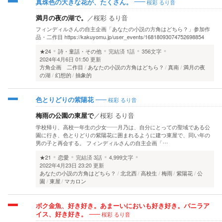
桜彩 るり音
真珠色の大きな花が、たくさん。
満月の夜の湖で。
／
桜彩 るり音
フィンディルさんの自主企画「あなたの小説の方角はどちら？」参加作
品・二作目 https://kakuyomu.jp/user_events/16818093074752698854
★24
詩・童話・その他
完結済
1話
356文字
2024年4月6日 01:50 更新
方角企画 二作目
あなたの小説の方角はどちら？
真南
満月の夜
の湖
幻想的
抽象的
桜彩 るり音
色とりどりの紫陽花
梅雨の公園の東屋で
／
桜彩 るり音
学校帰り、高校一年生の少女――月乃は、自分にとっての聖域である公
園に行き、色とりどりの紫陽花に囲まれるように建つ東屋で、同い年の
男の子と再会する。 フィンディルさんの自主企画「…
★21
恋愛
完結済
3話
4,999文字
2022年4月23日 23:20 更新
あなたの小説の方角はどちら？
北北西
高校生
梅雨
紫陽花
公
園
東屋
マカロン
ボク金魚、好き好き。あまーいにおいも好き好き。バニラア
桜彩 るり音
イス、好き好き。