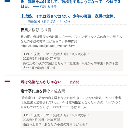
夜、部屋をぬけ出して、散歩をするようになって、今日で３
桜彩 るり音
日目。
未成熟、それは浅さではない。少年の葛藤、夜風の空気。
雨蕗空何（あまぶき・くうか）
夜風
／
桜彩 るり音
春の夜、僕は部屋をぬけ出して――。 フィンディルさんの自主企画「あ
なたの小説の方角はどちら？」参加作品
https://kakuyomu.jp/user_events/168…
★24
現代ドラマ
完結済
1話
3,668文字
2023年3月16日 00:57 更新
あなたの小説の方角はどちら？
北北西
４月から中学生
男の子主
人公
夜の散歩
桜
妹
佐古間
君は化物なんかじゃない
南十字に血を捧ぐ
／
佐古間
“吸血病”は、誰かの血を吸わなければ生きていけない病気。 かつて患者
は吸血鬼と迫害されていた。 今は難病指定となったものの、“人”のつく
りから外れたならば、それは――（もはや、人…
★28
現代ドラマ
完結済
1話
5,000文字
2022年4月29日 10:00 更新
南西→北西？
あなたの小説の方角はどちら？