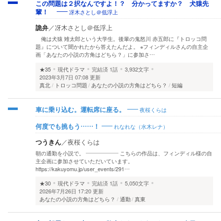
この問題は２択なんですよ！？ 分かってますか？ 犬猿先
冴木さとし＠低浮上
輩！
詭弁
／
冴木さとし＠低浮上
俺は犬猿 雉太郎という大学生。後輩の鬼怒川 赤五郎に『トロッコ問
題』について聞かれたから答えたんだよ。 ※フィンディルさんの自主企
画「あなたの小説の方角はどちら？」に参加さ…
★35
現代ドラマ
完結済
1話
3,932文字
2023年3月7日 07:08 更新
真北
トロッコ問題
あなたの小説の方角はどちら？
短編
夜桜くらは
車に乗り込む。運転席に座る。
れなれな（水木レナ）
何度でも挑もう……！
つうきん
／
夜桜くらは
朝の通勤を小説で。 —————— こちらの作品は、フィンディル様の自
主企画に参加させていただいています。
https://kakuyomu.jp/user_events/291…
★30
現代ドラマ
完結済
1話
5,050文字
2026年7月26日 17:20 更新
あなたの小説の方角はどちら？
通勤
真東