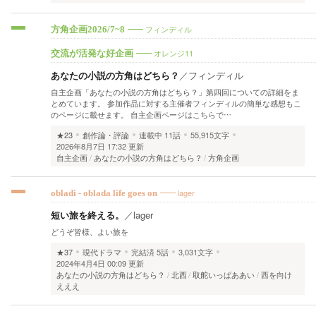
フィンディル
方角企画2026/7~8
オレンジ11
交流が活発な好企画
あなたの小説の方角はどちら？
／
フィンディル
自主企画「あなたの小説の方角はどちら？」第四回についての詳細をま
とめています。 参加作品に対する主催者フィンディルの簡単な感想もこ
のページに載せます。 自主企画ページはこちらで…
★23
創作論・評論
連載中
11話
55,915文字
2026年8月7日 17:32 更新
自主企画
あなたの小説の方角はどちら？
方角企画
lager
obladi - oblada life goes on
短い旅を終える。
／
lager
どうぞ皆様、よい旅を
★37
現代ドラマ
完結済
5話
3,031文字
2024年4月4日 00:09 更新
あなたの小説の方角はどちら？
北西
取舵いっぱああい
西を向け
えええ