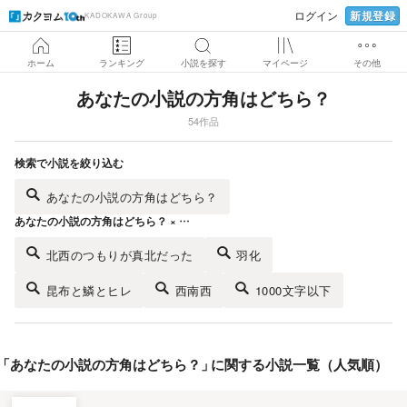
新規登録
ログイン
KADOKAWA Group
ホーム
ランキング
小説を探す
マイページ
その他
あなたの小説の方角はどちら？
54作品
検索で小説を絞り込む
あなたの小説の方角はどちら？
あなたの小説の方角はどちら？ × …
北西のつもりが真北だった
羽化
昆布と鱗とヒレ
西南西
1000文字以下
「
あなたの小説の方角はどちら？
」
に関する小説一覧（人気順）