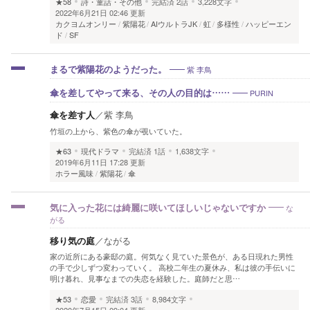
★58
詩・童話・その他
完結済
2話
3,228文字
2022年6月21日 02:46 更新
カクヨムオンリー
紫陽花
AIウルトラJK
虹
多様性
ハッピーエン
ド
SF
紫 李鳥
まるで紫陽花のようだった。
PURIN
傘を差してやって来る、その人の目的は……
傘を差す人
／
紫 李鳥
竹垣の上から、紫色の傘が覗いていた。
★63
現代ドラマ
完結済
1話
1,638文字
2019年6月11日 17:28 更新
ホラー風味
紫陽花
傘
な
気に入った花には綺麗に咲いてほしいじゃないですか
がる
移り気の庭
／
ながる
家の近所にある豪邸の庭。何気なく見ていた景色が、ある日現れた男性
の手で少しずつ変わっていく。 高校二年生の夏休み、私は彼の手伝いに
明け暮れ、見事なまでの失恋を経験した。庭師だと思…
★53
恋愛
完結済
3話
8,984文字
2020年7月15日 09:04 更新