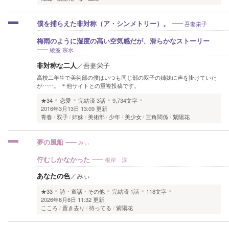
吾妻栄子
僕を捕らえた非対称（ア・シンメトリー）。
梅雨のように湿度の高い空気感だが、滑らかなストーリー
綾波 宗水
非対称な二人
／
吾妻栄子
高校二年生で美術部の僕はいつも同じ部の双子の姉妹に声を掛けていた
が……。 ＊他サイトとの重複投稿です。
★34
恋愛
完結済
3話
9,734文字
2016年3月13日 13:09 更新
青春
双子
姉妹
美術部
少年
美少女
三角関係
紫陽花
みぃ
夢の風船
根岸 淳
佇むしかなかった
あなたの色
／
みぃ
★33
詩・童話・その他
完結済
1話
118文字
2026年6月6日 11:32 更新
こころ
置き去り
待ってる
紫陽花