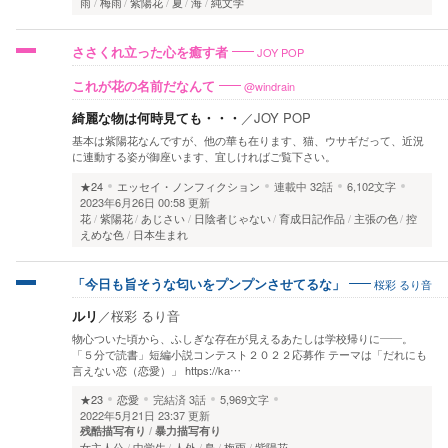
雨
梅雨
紫陽花
夏
海
純文学
JOY POP
ささくれ立った心を癒す者
@windrain
これが花の名前だなんて
綺麗な物は何時見ても・・・
／
JOY POP
基本は紫陽花なんですが、他の華も在ります、猫、ウサギだって、近況
に連動する姿が御座います、宜しければご覧下さい。
★24
エッセイ・ノンフィクション
連載中
32話
6,102文字
2023年6月26日 00:58 更新
花
紫陽花
あじさい
日陰者じゃない
育成日記作品
主張の色
控
えめな色
日本生まれ
桜彩 るり音
「今日も旨そうな匂いをプンプンさせてるな」
ルリ
／
桜彩 るり音
物心ついた頃から、ふしぎな存在が見えるあたしは学校帰りに――。
「５分で読書」短編小説コンテスト２０２２応募作 テーマは「だれにも
言えない恋（恋愛）」 https://ka…
★23
恋愛
完結済
3話
5,969文字
2022年5月21日 23:37 更新
残酷描写有り
暴力描写有り
女主人公
中学生
人外
鳥
梅雨
紫陽花