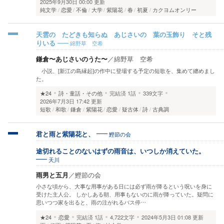
2025年9月30日 00:00 更新
純文学
恋愛
不倫
大学
紫陽花
春
初夏
カクヨムオンリー
天雲の たどきも知らぬ あじさいの 葉の玉飾り そと残
綿野草 空希
りいる
鎌倉〜あじさいのうた〜
／
綿野草 空希
小説、[新江の島縁起]の作中に登場する予定の短歌を、集めて纏めまし
た。
★24
詩・童話・その他
完結済
1話
339文字
2026年7月3日 17:42 更新
短歌
和歌
鎌倉
紫陽花
恋愛
疑古体
詩
古典調
鰹節の会
君と雨と紫陽花と、
途切れることのないはずの雨音は、いつしか消えていた。
天川
雨男と五月
／
鰹節の会
小さな頃から、大事な用事がある日には必ず雨が降るという呪いを身に
受けた主人公。 しかしある朝、用事もないのに雨が降っていた。疑問に
思いつつ家を出ると、雨の注がれるバス停…
★24
恋愛
完結済
1話
4,722文字
2024年5月3日 01:08 更新