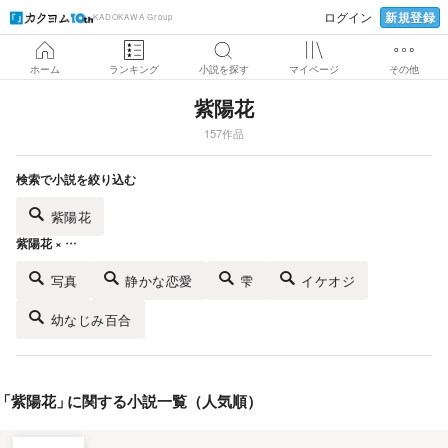
新規登録
ログイン
KADOKAWA Group
ホーム
ランキング
小説を探す
マイページ
その他
紫陽花
157作品
検索で小説を絞り込む
紫陽花
紫陽花 × …
写真
静かな恋愛
雫
イケオジ
幼なじみ百合
「
紫陽花
」
に関する小説一覧（人気順）