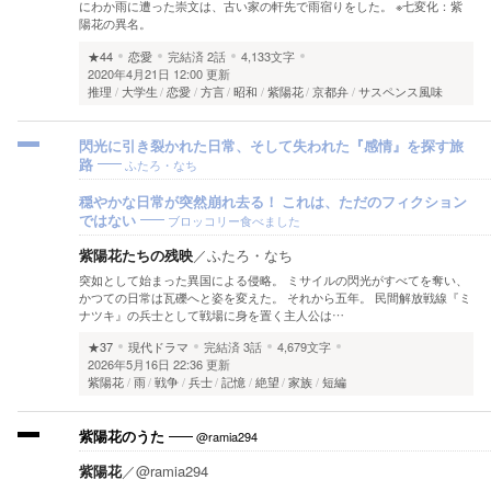
にわか雨に遭った崇文は、古い家の軒先で雨宿りをした。 ※七変化：紫
陽花の異名。
★44
恋愛
完結済
2話
4,133文字
2020年4月21日 12:00 更新
推理
大学生
恋愛
方言
昭和
紫陽花
京都弁
サスペンス風味
閃光に引き裂かれた日常、そして失われた『感情』を探す旅
ふたろ・なち
路
穏やかな日常が突然崩れ去る！ これは、ただのフィクション
ブロッコリー食べました
ではない
紫陽花たちの残映
／
ふたろ・なち
突如として始まった異国による侵略。 ミサイルの閃光がすべてを奪い、
かつての日常は瓦礫へと姿を変えた。 それから五年。 民間解放戦線『ミ
ナツキ』の兵士として戦場に身を置く主人公は…
★37
現代ドラマ
完結済
3話
4,679文字
2026年5月16日 22:36 更新
紫陽花
雨
戦争
兵士
記憶
絶望
家族
短編
@ramia294
紫陽花のうた
紫陽花
／
@ramia294