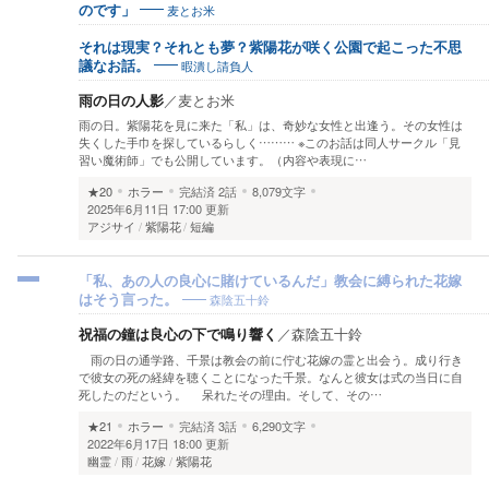
麦とお米
のです」
それは現実？それとも夢？紫陽花が咲く公園で起こった不思
暇潰し請負人
議なお話。
雨の日の人影
／
麦とお米
雨の日。紫陽花を見に来た「私」は、奇妙な女性と出逢う。その女性は
失くした手巾を探しているらしく……… ※このお話は同人サークル「見
習い魔術師」でも公開しています。（内容や表現に…
★20
ホラー
完結済
2話
8,079文字
2025年6月11日 17:00 更新
アジサイ
紫陽花
短編
「私、あの人の良心に賭けているんだ」教会に縛られた花嫁
森陰五十鈴
はそう言った。
祝福の鐘は良心の下で鳴り響く
／
森陰五十鈴
雨の日の通学路、千景は教会の前に佇む花嫁の霊と出会う。成り行き
で彼女の死の経緯を聴くことになった千景。なんと彼女は式の当日に自
死したのだという。 呆れたその理由。そして、その…
★21
ホラー
完結済
3話
6,290文字
2022年6月17日 18:00 更新
幽霊
雨
花嫁
紫陽花