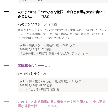
花にまつわる三つの小さな物語。余白と余韻を大切に書いて
花大猫
みました。
花のアンソロジー
／
花大猫
祐里さまの自主企画、純文学『泥中の蓮』参加作品。 『花のアンソロジ
ー』 三つの掌編集です。 第一話：紫陽花 第二話：朝顔 第三話：紅梅
『泥中の蓮』というテーマにどれほど応え…
★20
現代ドラマ
完結済
3話
5,861文字
2026年5月8日 21:52 更新
「泥中の蓮」
紫陽花
朝顔
梅
純文学
アンソロジー
みぃ
紫陽花ゆらら
«michi»をゆく
／
みぃ
★21
詩・童話・その他
完結済
1話
249文字
2025年7月20日 09:55 更新
ポエム
こころ
紫陽花
揺れる
これは、とある梅雨の日に出会った女性と僕との、少し不思
木染維月
議な体験の話。