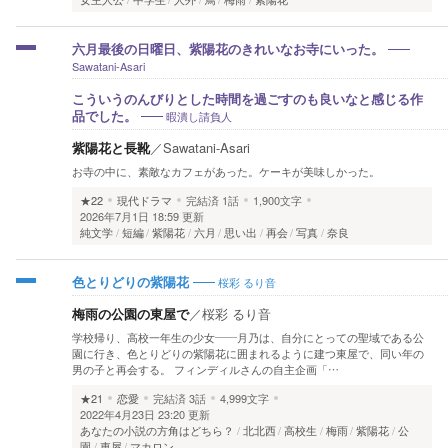
六月最後の日曜日、紫陽花のきれいなお寺にいった。
Sawatani-Asari
こういうのんびりとした時間を過ごすのも良いなと感じる作
暇潰し請負人
品でした。
紫陽花と長靴
／
Sawatani-Asari
お寺の中に、素敵なカフェがあった。ケーキが美味しかった。
★22
現代ドラマ
完結済
1話
1,900文字
2026年7月1日 18:59 更新
純文学
短編
紫陽花
六月
思い出
再会
写真
奈良
桜彩 るり音
色とりどりの紫陽花
梅雨の公園の東屋で
／
桜彩 るり音
学校帰り、高校一年生の少女――月乃は、自分にとっての聖域である公
園に行き、色とりどりの紫陽花に囲まれるように建つ東屋で、同い年の
男の子と再会する。 フィンディルさんの自主企画「…
★21
恋愛
完結済
3話
4,999文字
2022年4月23日 23:20 更新
あなたの小説の方角はどちら？
北北西
高校生
梅雨
紫陽花
公
園
東屋
マカロン