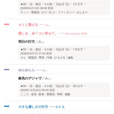
★52
詩・童話・その他
完結済
1話
121文字
2026年6月10日 08:08 更新
ラッパ
紫陽花
かたつむり
ファンタジー
はじまり
みぃ
キミと繋がる
the memory 2045
愛しき、赤ベコに寄せて。
明日の行方
／
みぃ
★53
詩・童話・その他
完結済
1話
170文字
2026年6月7日 07:24 更新
そら
紫陽花
季節
均衡
ひろがる
編集
みぃ
ゆらゆらら
銀色のデジャヴ
／
みぃ
★54
詩・童話・その他
完結済
1話
561文字
2025年12月24日 09:45 更新
こころ
金色
銀色
紫陽花
神様
編集
島本 葉
小さな優しさの行方