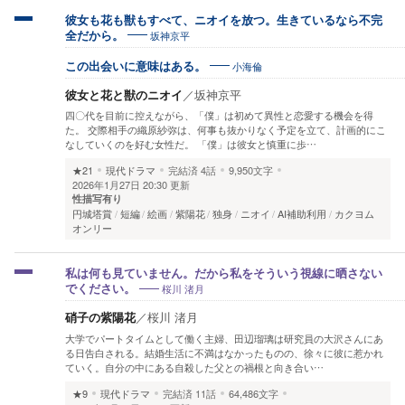
彼女も花も獣もすべて、ニオイを放つ。生きているなら不完
坂神京平
全だから。
小海倫
この出会いに意味はある。
彼女と花と獣のニオイ
／
坂神京平
四〇代を目前に控えながら、「僕」は初めて異性と恋愛する機会を得
た。 交際相手の織原紗弥は、何事も抜かりなく予定を立て、計画的にこ
なしていくのを好む女性だ。 「僕」は彼女と慎重に歩…
★21
現代ドラマ
完結済
4話
9,950文字
2026年1月27日 20:30 更新
性描写有り
円城塔賞
短編
絵画
紫陽花
独身
ニオイ
AI補助利用
カクヨム
オンリー
私は何も見ていません。だから私をそういう視線に晒さない
桜川 渚月
でください。
硝子の紫陽花
／
桜川 渚月
大学でパートタイムとして働く主婦、田辺瑠璃は研究員の大沢さんにあ
る日告白される。結婚生活に不満はなかったものの、徐々に彼に惹かれ
ていく。自分の中にある自殺した父との禍根と向き合い…
★9
現代ドラマ
完結済
11話
64,486文字