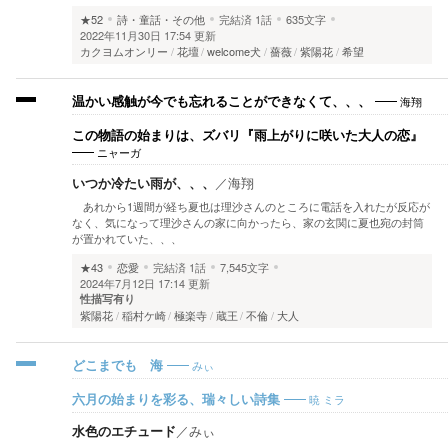
★52
詩・童話・その他
完結済
1話
635文字
2022年11月30日 17:54 更新
カクヨムオンリー
花壇
welcome犬
薔薇
紫陽花
希望
海翔
温かい感触が今でも忘れることができなくて、、、
この物語の始まりは、ズバリ『雨上がりに咲いた大人の恋』
ニャーガ
いつか冷たい雨が、、、
／
海翔
あれから1週間が経ち夏也は理沙さんのところに電話を入れたが反応が
なく、気になって理沙さんの家に向かったら、家の玄関に夏也宛の封筒
が置かれていた、、、
★43
恋愛
完結済
1話
7,545文字
2024年7月12日 17:14 更新
性描写有り
紫陽花
稲村ケ崎
極楽寺
蔵王
不倫
大人
みぃ
どこまでも 海
暁 ミラ
六月の始まりを彩る、瑞々しい詩集
水色のエチュード
／
みぃ