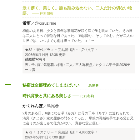
淡く儚く、美しく。誰も踏み込めない、二人だけの切ない物
神無朔夜
語。
蛍雨
／
@koruzirine
梅雨のある日、少女と青年は紫陽花が咲く庭で蛍を眺めていた。その日
は二人にとって特別な日であった。 雨は降り、そして止む。だが二人の
世界では、いつまでも雨は降っていた。 ※「…
★82
現代ドラマ
完結済
1話
1,744文字
2026年6月14日 12:38 更新
残酷描写有り
夜
蛍
雨
紫陽花
梅雨
二人
三人称視点
カクヨム甲子園2026テ
ーマ賞
鳥尾巻
秘密は全部埋めてしまえばいい
にわ冬莉
時代背景と共にある美しさ
かくれんぼ
／
鳥尾巻
2月のある日、6歳になる澪《みお》は母の千寿《ちず》に連れられて、
清見《きよみ》家の屋敷の門をくぐった。 母親の再婚相手である父と兄
に会うのが楽しみで仕方がない。 寛容な父と優し…
★72
ミステリー
完結済
1話
4,965文字
2024年5月31日 07:00 更新