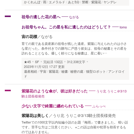
かくれんぼ
雨
エメラルド
あと5分
禁断
紫陽花
ヤンデレ
ながる
祖母の遺した花の星へ
tomo
お祖母ちゃん。この星を私に遺したのはどうして？
宙の花標
／
ながる
育ての親である資産家の祖母が残した遺産。紫陽に与えられたのは小さ
な星だった。条件付きでの贈与に戸惑う彼女は、祖母の秘書とその星を
訪れることとなる。優しく頼りになる秘書は、星に着い…
★45
SF
完結済
132話
312,338文字
2023年11月12日 17:27 更新
遺産相続
宇宙
紫陽花
秘書
秘密の庭
猫型ロボット
アンドロイ
ド
うり北 うりこ＠3/13
紫陽花のような傘が、彼は好きだった
騎士団長様発売
ふらっぺ
少ない文字で綺麗に纏められている
紫陽花は美しく
／
うり北 うりこ＠3/13騎士団長様発売
Twitterでの1000文字以内短編小説のお題『梅雨』で書きました。 暗い話
です。苦手な方はご注意ください。 ※この話は自殺や犯罪を助長するも
のではありません。