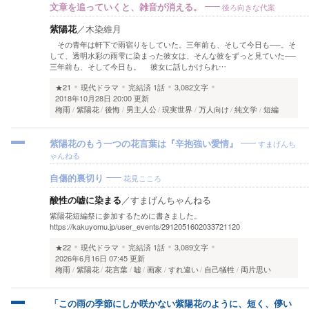
後ろ向きな代案
文章を追っていくと、雑音が消える。
紫陽花
／
木染維月
その青年は軒下で雨宿りをしていた。三年前も、そして今日も──。そ
して、透明水彩の雨雫に染まった彼女は、そんな彼をずっと見ていた──
三年前も、そして今日も。 彼女に話しかけられ…
★21
現代ドラマ
完結済
1話
3,082文字
2018年10月28日 20:00 更新
梅雨
紫陽花
後悔
男主人公
現実世界
万人向け
純文学
短編
すまげんち
紫陽花のもう一つの花言葉は『辛抱強い愛情』
ゃんねる
花見こころ
自傷的裏切り
酸性の嘘に染まる
／
すまげんちゃんねる
紫陽花短編祭に参加するために書きました。
https://kakuyomu.jp/user_events/2912051602033721120
★22
現代ドラマ
完結済
1話
3,089文字
2026年6月16日 07:45 更新
梅雨
紫陽花
花言葉
嘘
画家
すれ違い
自己犠牲
両片思い
「この雨の季節にしか咲かない紫陽花のように、短く、儚い