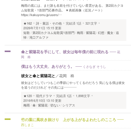
梅雨の底には、まだ誰も名前を付けていない星雲がある。 第2回カクヨ
ム短歌賞・1首部門応募作品。 ▼表紙画像（近況ノート）
https://kakuyomu.jp/users/…
★162
詩・童話・その他
完結済
1話
321文字
2026年7月11日 15:15 更新
短歌
第2回カクヨム短歌賞1首部門
梅雨
紫陽花
幻想
魔女
追
悼
滝口アルファ
花
傘と紫陽花を手にして、彼女は毎年僕の前に現れる
岡 柊
くさなぎ そうし
僕はもう大丈夫、ありがとう。
彼女と傘と紫陽花と
／
花岡 柊
彼女はどうしていつもこの季節にやってくるのだろう 気になる僕は彼女
を追うのだけれど その先には――――
★120
現代ドラマ
完結済
1話
1,898文字
2016年6月10日 13:10 更新
梅雨
傘
紫陽花
切ない
シリアス
竹の葉に風吹き抜けり 上がる上がるよわたしのこころ
西しまこ