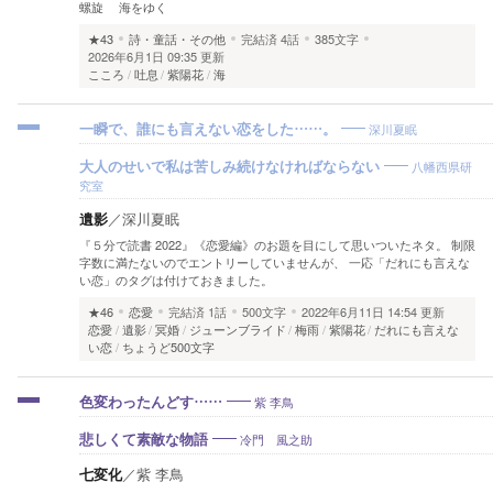
螺旋 海をゆく
★43
詩・童話・その他
完結済
4話
385文字
2026年6月1日 09:35 更新
こころ
吐息
紫陽花
海
深川夏眠
一瞬で、誰にも言えない恋をした……。
八幡西県研
大人のせいで私は苦しみ続けなければならない
究室
遺影
／
深川夏眠
『５分で読書 2022』《恋愛編》のお題を目にして思いついたネタ。 制限
字数に満たないのでエントリーしていませんが、 一応「だれにも言えな
い恋」のタグは付けておきました。
★46
恋愛
完結済
1話
500文字
2022年6月11日 14:54 更新
恋愛
遺影
冥婚
ジューンブライド
梅雨
紫陽花
だれにも言えな
い恋
ちょうど500文字
紫 李鳥
色変わったんどす……
冷門 風之助
悲しくて素敵な物語
七変化
／
紫 李鳥