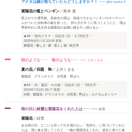
@to-sanka-3
アナタは鍵が落ちていたらどうしますか？！
紫陽花の檻とペンギン
／
島本 葉
雨上がりの通学路。高校生の僕は、道端で小さなペンギンのキーチャー
ムがついた自転車の鍵を拾った。 持ち主がすぐに気づくようにと、僕は
季節外れに咲き誇る紫陽花の金網に鍵を引っ掛けると…
★49
現代ドラマ
完結済
1話
3,735文字
2025年8月11日 23:09 更新
紫陽花
優しさ
夏
落とし物
純文学
上月くるを
詩のような…… 歌のような……
夏の花／四題 🌺
／
上月くるを
紫陽花 グラジオラス 水芭蕉 野ばら
★53
詩・童話・その他
完結済
1話
159文字
2023年7月2日 05:17 更新
詩歌
紫陽花
グラジオラス
水芭蕉
野ばら
カクヨムオンリー
緋雪
雨の日に綺麗な紫陽花をくれた人は……
紫陽花
／
緋雪
ある雨の日。どこにも持って行き場のない「気持ち」に気づいてくれた
人は、僕に傘を貸してくれて、一輪の紫陽花をくれた。彼女に借りた傘