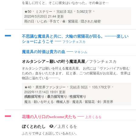
を返しに行くと、そこに彼女はいなかった。その傘はそ…
★50
ミステリー
完結済
3話
5,082文字
2023年5月20日 21:44 更新
雨の日
いじめ
手当て
傘
紫陽花
隠された秘密
不思議な魔道具と共に、大輪の紫陽花が回る。―――楽しい
フランチェスカ
ショーにようこそ
マキシム
魔道具の対価は貴方の血
オルタンシア～願いの叶う魔道具屋
／
フランチェスカ
オルタンシアは願いを叶える魔道具屋。 お代には「ヴァンパイアが飲む
ための」血をいただきます。 紅と蒼、二つの紫陽花がお出迎え。 世界は
物語に溢れている―――。
★40
異世界ファンタジー
完結済
32話
133,179文字
2022年11月14日 19:01 更新
残酷描写有り
暴力描写有り
性描写有り
魔法
願いを叶える
機械人形
魔道具
紫陽花
剣
異世界
上月くるを
花壇の入り口のwelcome犬たち
ぼくとわたし 🐶
／
上月くるを
ふたりで仲よくお話しているみたい。