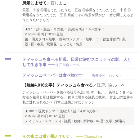
風景によせて
／
西しまこ
風景二十首 ◎雨をうたったうた 五首 ◎春風をうたったうた 十首 ◎
紫陽花をうたったうた 五首 目前にその情景が浮かび、 音が聞こえるよ
うにうたいました
★97
詩・童話・その他
完結済
3話
487文字
2023年6月3日 18:00 更新
第一回カクヨム短歌・俳句コンテスト
短歌 二十首連作部門
風
景
雨
春風
紫陽花
しっとり
情景
ティッシュを食べる祖母、日常に潜むスコッティの影、人と
江戸川台ルーペ
して生きる事
坂井令和（れいな）
ティッシュペーパーは食べ物です
【短編4,016文字】ティッシュを食べる
／
江戸川台ルーペ
ティッシュ・ペーパーを食べる祖母を思い出す「私」。 美味しく食べる
方法を祖母と私は模索する。 食卓に現れる議長と牧師。 富士山の追跡を
私は逃れられるか？ 日常と虚構が潜むティッシ…
★102
現代ドラマ
完結済
1話
4,016文字
2018年6月26日 01:45 更新
ティッシュ
スコッティ
議長
牧師
新幹線
料理
文学
紫陽花
@koruzirine
その夜には蛍が飛んでいた。