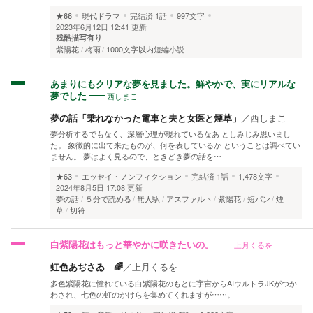
★66
現代ドラマ
完結済
1話
997文字
2023年6月12日 12:41 更新
残酷描写有り
紫陽花
梅雨
1000文字以内短編小説
あまりにもクリアな夢を見ました。鮮やかで、実にリアルな
西しまこ
夢でした
夢の話「乗れなかった電車と夫と女医と煙草」
／
西しまこ
夢分析するでもなく、深層心理が現れているなあ としみじみ思いまし
た。 象徴的に出て来たものが、何を表しているか ということは調べてい
ません。 夢はよく見るので、ときどき夢の話を…
★63
エッセイ・ノンフィクション
完結済
1話
1,478文字
2024年8月5日 17:08 更新
夢の話
５分で読める
無人駅
アスファルト
紫陽花
短パン
煙
草
切符
上月くるを
白紫陽花はもっと華やかに咲きたいの。
虹色あぢさゐ 🌈
／
上月くるを
多色紫陽花に憧れている白紫陽花のもとに宇宙からAIウルトラJKがつか
わされ、七色の虹のかけらを集めてくれますが……。