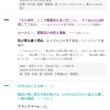
恋愛
年の差
庭師
紫陽花
雨
ヒロインがヒーロー
夏のいけおぢ
祭り
『また来年、ここで紫陽花を見に行こう』、そうあの人は約
あさぎかな＠電子書籍／コミカライズ連載中
束してくれた。
知良うらら
ルーさん…。紫陽花の色彩も素敵。
私が雨を嫌う理由
／
あさぎかな＠電子書籍／コミカライズ連
載中
いつからだろう。 私の所だけ雨が降り続いて、どれぐらい経つのか
しら。 雨が降ってなくても、私には降り落ちていく。 私は雨に嫌わ
れている。 だから嫌がらせのように雨を降…
★52
現代ドラマ
完結済
1話
1,746文字
2023年12月14日 08:11 更新
猫
悲哀
約束
雨
花言葉
不思議な力
紫陽花
みぃ
今日がはじまる📯
陽花の青に宿る天使が告げる、かすかな灯火から始まる優し
深見 凪
い朝の物語。
ファンファーレ
／
みぃ