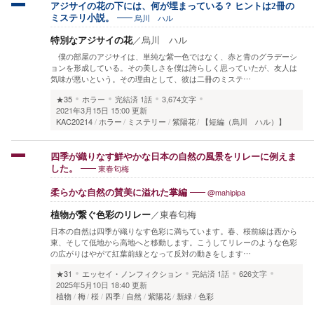
アジサイの花の下には、何が埋まっている？ ヒントは2冊の
烏川 ハル
ミステリ小説。
特別なアジサイの花
／
烏川 ハル
僕の部屋のアジサイは、単純な紫一色ではなく、赤と青のグラデーシ
ョンを形成している。その美しさを僕は誇らしく思っていたが、友人は
気味が悪いという。その理由として、彼は二冊のミステ…
★35
ホラー
完結済
1話
3,674文字
2021年3月15日 15:00 更新
KAC20214
ホラー
ミステリー
紫陽花
【短編（烏川 ハル）】
四季が織りなす鮮やかな日本の自然の風景をリレーに例えま
東春匂梅
した。
@mahipipa
柔らかな自然の賛美に溢れた掌編
植物が繋ぐ色彩のリレー
／
東春匂梅
日本の自然は四季が織りなす色彩に満ちています。春、桜前線は西から
東、そして低地から高地へと移動します。こうしてリレーのような色彩
の広がりはやがて紅葉前線となって反対の動きをします…
★31
エッセイ・ノンフィクション
完結済
1話
626文字
2025年5月10日 18:40 更新
植物
梅
桜
四季
自然
紫陽花
新緑
色彩