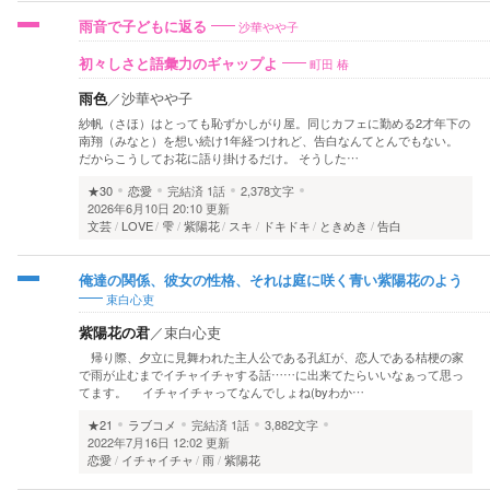
沙華やや子
雨音で子どもに返る
町田 椿
初々しさと語彙力のギャップよ
雨色
／
沙華やや子
紗帆（さほ）はとっても恥ずかしがり屋。同じカフェに勤める2才年下の
南翔（みなと）を想い続け1年経つけれど、告白なんてとんでもない。
だからこうしてお花に語り掛けるだけ。 そうした…
★30
恋愛
完結済
1話
2,378文字
2026年6月10日 20:10 更新
文芸
LOVE
雫
紫陽花
スキ
ドキドキ
ときめき
告白
俺達の関係、彼女の性格、それは庭に咲く青い紫陽花のよう
束白心吏
紫陽花の君
／
束白心吏
帰り際、夕立に見舞われた主人公である孔紅が、恋人である桔梗の家
で雨が止むまでイチャイチャする話……に出来てたらいいなぁって思っ
てます。 イチャイチャってなんでしょね(byわか…
★21
ラブコメ
完結済
1話
3,882文字
2022年7月16日 12:02 更新
恋愛
イチャイチャ
雨
紫陽花