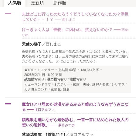
人気順
更新順
新作順
夫はどこに行ったのだろう？どうしていなくなったの？浮気
西しまこ
していた……！？
西奈
けっきょく人は「怪物」に囚われ、抗えないのか？
りゆ
天使の梯子
／
西しまこ
高橋菜摘（なつみ）は高校三年生の息子創（はじめ）と暮らしている。
夫の英明（ひであき）は、三月の最後の金曜日に家に帰って来ず以後行
方が分からなかった。 夫はどこに行ったのだろう…
★126
ミステリー
完結済
63話
130,344文字
2026年2月1日 18:00 更新
残酷描写有り
暴力描写有り
性描写有り
ヒューマンドラマ
ミステリ―
家族 夫婦
謎解き要素
シリアス
カクヨムコン11
紫陽花
鎌倉
魔女ひとり埋めた砂漠がみるみると鏡のようなみずうみにな
滝口アルファ
る
鎮魂歌を纏いながら短歌詠む。一首一首に込められた歌人の
夢月みつき
想いの追悼歌。
紫陽花星雲 1首部門＃1
／
滝口アルファ