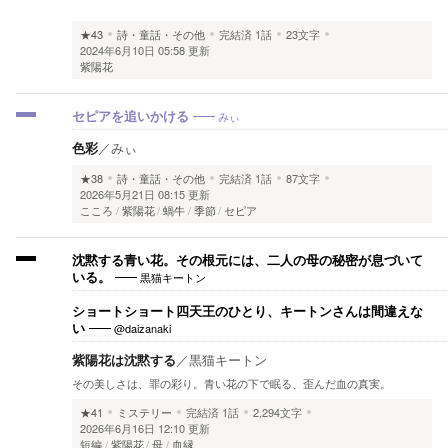
★43
詩・童話・その他
完結済
1話
23文字
2024年6月10日 05:58 更新
紫陽花
みぃ
セピアを追いかける
色彩
／
みぃ
★38
詩・童話・その他
完結済
1話
87文字
2026年5月21日 08:15 更新
こころ
紫陽花
蝸牛
季節
セピア
​沈黙する青い花。その根元には、二人の母の秘密が息づいて
黒猫キートン
いる。
ショートショート四天王のひとり、キートンさんは間違えな
@daizanaki
い
​紫陽花は沈黙する
／
黒猫キートン
​その美しさは、罪の彩り。青い花の下で眠る、歪んだ血の真実。
★41
ミステリー
完結済
1話
2,294文字
2026年6月16日 12:10 更新
短編
紫陽花
母
血縁