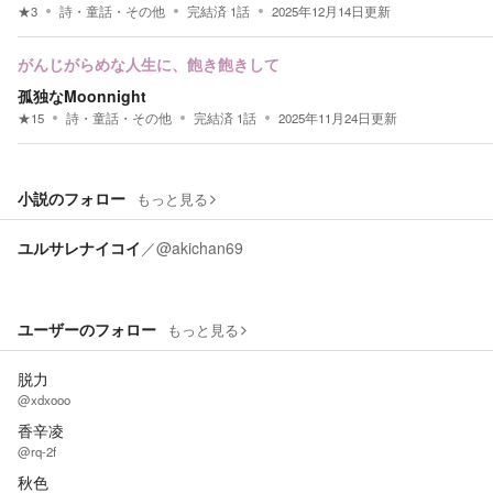
★
3
詩・童話・その他
完結済
1
話
2025年12月14日
更新
がんじがらめな人生に、飽き飽きして
孤独なMoonnight
★
15
詩・童話・その他
完結済
1
話
2025年11月24日
更新
小説のフォロー
もっと見る
ユルサレナイコイ
／
@akichan69
ユーザーのフォロー
もっと見る
脱力
@xdxooo
香辛凌
@rq-2f
秋色