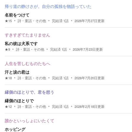
帰り道の静けさが、自分の孤独を物語っていた
名前をつけて
★
15
詩・童話・その他
完結済
1
話
2026年7月27日
更新
すきすぎてたまりません
私の彼は犬系です
★
9
詩・童話・その他
完結済
1
話
2026年7月23日
更新
人生を苦しむものたちへ
汗と涙の君は
★
18
詩・童話・その他
完結済
1
話
2026年7月20日
更新
縁側のほとりで、君を想う
縁側のほとりで
★
12
詩・童話・その他
完結済
1
話
2026年2月18日
更新
誰かといっしょにいたくて
ホッピング