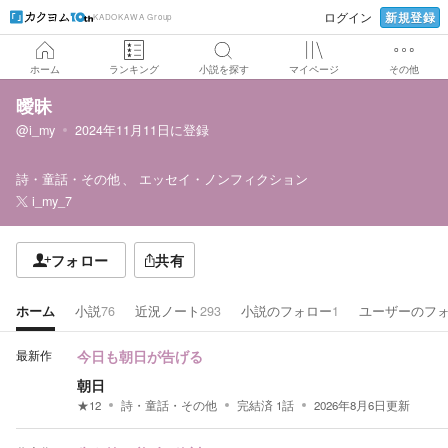
新規登録
ログイン
KADOKAWA Group
ホーム
ランキング
小説を探す
マイページ
その他
曖昧
@i_my
2024年11月11日
に登録
詩・童話・その他
エッセイ・ノンフィクション
i_my_7
フォロー
共有
ホーム
小説
76
近況ノート
293
小説のフォロー
1
ユーザーのフ
最新作
今日も朝日が告げる
朝日
★
12
詩・童話・その他
完結済
1
話
2026年8月6日
更新