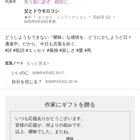
代表作
失う前に必ず、絶対に
父とトウモロコシ
★
31
エッセイ・ノンフィクション
完結済
1
話
2025年9月30日
更新
どうしようもできない『曖昧』な感情を、どうにかしようと日々
邁進中。だから、今日も言葉を紡ぐ。
#詩 #歌詞 #エッセイ #孤独 #寂しさ #愛 #死
近況ノート
もっと見る
いいのに
2026年8月6日 23:17
自分を信じる？
2026年8月6日 22:16
作家にギフトを贈る
いつも応援ありがとうございます。
皆様の応援が、何よりの励みです。
以上、曖昧でした。またね。
曖昧