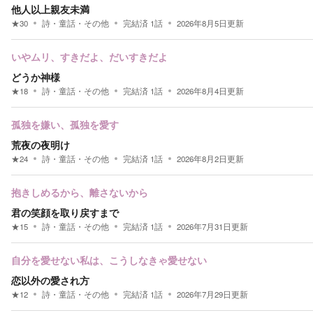
他人以上親友未満
★
30
詩・童話・その他
完結済
1
話
2026年8月5日
更新
いやムリ、すきだよ、だいすきだよ
どうか神様
★
18
詩・童話・その他
完結済
1
話
2026年8月4日
更新
孤独を嫌い、孤独を愛す
荒夜の夜明け
★
24
詩・童話・その他
完結済
1
話
2026年8月2日
更新
抱きしめるから、離さないから
君の笑顔を取り戻すまで
★
15
詩・童話・その他
完結済
1
話
2026年7月31日
更新
自分を愛せない私は、こうしなきゃ愛せない
恋以外の愛され方
★
12
詩・童話・その他
完結済
1
話
2026年7月29日
更新