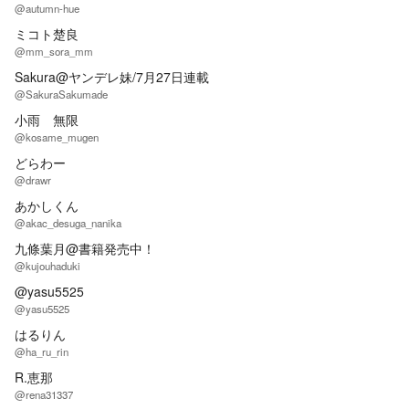
@autumn-hue
ミコト楚良
@mm_sora_mm
Sakura@ヤンデレ妹/7月27日連載
@SakuraSakumade
小雨 無限
@kosame_mugen
どらわー
@drawr
あかしくん
@akac_desuga_nanika
九條葉月@書籍発売中！
@kujouhaduki
@yasu5525
@yasu5525
はるりん
@ha_ru_rin
R.恵那
@rena31337