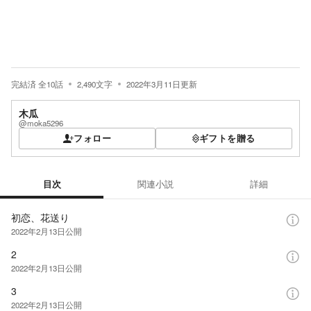
完結済
全
10
話
2,490
文字
2022年3月11日
更新
木瓜
@moka5296
フォロー
ギフトを贈る
目次
関連小説
詳細
目次
初恋、花送り
2022年2月13日
公開
2
2022年2月13日
公開
3
2022年2月13日
公開