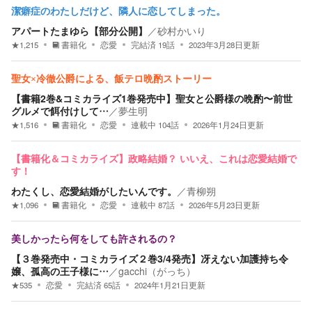
潔癖症のわたしだけど、隣人に恋してしまった。
アパートたまゆら【部分公開】
／
砂村かいり
★
1,215
書籍化
恋愛
完結済
19
話
2023年3月28日
更新
聖女×冷徹公爵による、飯テロ晩酌ストーリー
【書籍2巻&コミカライズ1巻発売中】聖女と公爵様の晩酌〜前世
グルメで餌付けして…
／
夢生明
★
1,516
書籍化
恋愛
連載中
104
話
2026年1月24日
更新
【書籍化＆コミカライズ】政略結婚？ いいえ、これは恋愛結婚で
す！
わたくし、恋愛結婚がしたいんです。
／
青柳朔
★
1,096
書籍化
恋愛
連載中
87
話
2026年5月23日
更新
美しかったら何をしても許されるの？
【３巻発売中・コミカライズ２巻3/4発売】冴えない加護持ち令
嬢、孤高の王子様に…
／
gacchi（がっち）
★
535
恋愛
完結済
65
話
2024年1月21日
更新