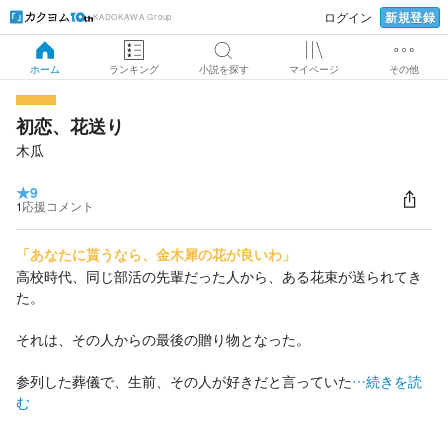
新規登録
ログイン
KADOKAWA Group
ホーム
ランキング
小説を探す
マイページ
その他
初恋、花送り
木瓜
★
9
1
応援コメント
「あなたに貰うなら、金木犀の花が良いわ」
高校時代、同じ部活の先輩だった人から、ある花束が送られてき
た。
それは、その人からの最後の贈り物となった。
参列した葬儀で、生前、その人が好きだと言っていた
…続きを読
む