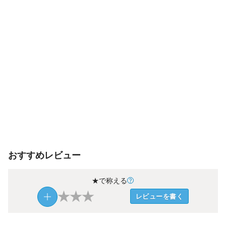
おすすめレビュー
★で称える
★
★
★
レビューを書く