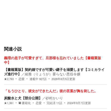
関連小説
義理の息子が可愛すぎて、旦那様を忘れていました【書籍重版
中】
【書籍重版】契約婚ですが可愛い継子を溺愛します【コミカライ
ズ進行中】
／
綾雅（りょうが）要らない悪役令嬢
★
2,763
恋愛
連載中
927
話
2026年8月5日
更新
「もうひとり、彼女ができたんだ」彼の言葉が胸を刺した。
炭酸水と犬【部分公開】
／
砂村かいり
★
1,361
書籍化
恋愛
完結済
11
話
2024年9月7日
更新