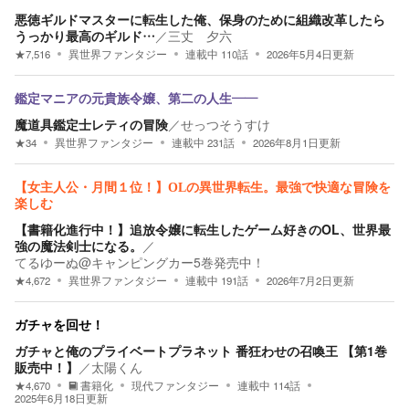
悪徳ギルドマスターに転生した俺、保身のために組織改革したら
うっかり最高のギルド…
／
三丈 夕六
★
7,516
異世界ファンタジー
連載中
110
話
2026年5月4日
更新
鑑定マニアの元貴族令嬢、第二の人生――
魔道具鑑定士レティの冒険
／
せっつそうすけ
★
34
異世界ファンタジー
連載中
231
話
2026年8月1日
更新
【女主人公・月間１位！】OLの異世界転生。最強で快適な冒険を
楽しむ
【書籍化進行中！】追放令嬢に転生したゲーム好きのOL、世界最
強の魔法剣士になる。
／
てるゆーぬ@キャンピングカー5巻発売中！
★
4,672
異世界ファンタジー
連載中
191
話
2026年7月2日
更新
ガチャを回せ！
ガチャと俺のプライベートプラネット 番狂わせの召喚王 【第1巻
販売中！】
／
太陽くん
★
4,670
書籍化
現代ファンタジー
連載中
114
話
2025年6月18日
更新