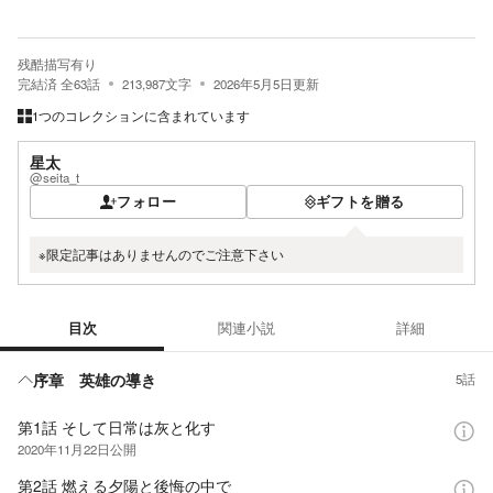
残酷描写有り
完結済
全
63
話
213,987
文字
2026年5月5日
更新
1つのコレクションに含まれています
星太
@seita_t
フォロー
ギフトを贈る
※限定記事はありませんのでご注意下さい
目次
関連小説
詳細
目次
序章 英雄の導き
5話
第1話 そして日常は灰と化す
2020年11月22日
公開
第2話 燃える夕陽と後悔の中で