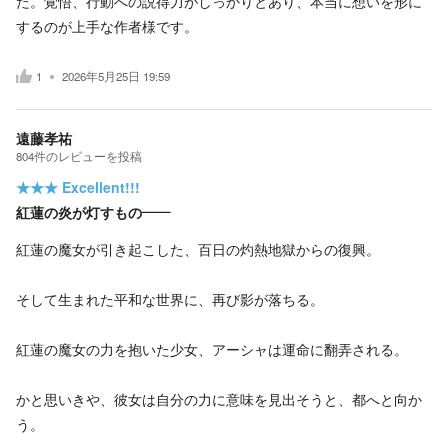
た。覚悟、行動への説得力がしっかりとあり、本当に想いを形に
するのが上手な作者様です。
1
2026年5月25日 19:59
遠藤孝祐
804
件の
レビューを投稿
★★★
Excellent!!!
紅蓮の炎が灯すもの――
紅蓮の魔女が引き起こした、百日の灼熱地獄からの復興。
そして生まれた平和な世界に、再び影が落ちる。
紅蓮の魔女の力を抱いた少女、アーシャは運命に翻弄される。
かと思いきや、彼女は自分の力に意味を見出そうと、都へと向か
う。