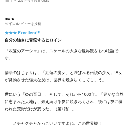
4
2021年9月19日 09:52
maru
507
件の
レビューを投稿
★★★
Excellent!!!
自分の強さに苦悩するヒロイン
『灰髪のアーシャ』は、スケールの大きな世界観をもつ物語で
す。
物語のはじまりは、「紅蓮の魔女」と呼ばれる伝説の少女。彼女
が発動させた強大な炎は、世界を焼き尽くしてしまう。
世にいう「炎の百日」、そして、それから1000年。「豊かな自然
に恵まれた大地は、燃え続ける炎に焼き尽くされ、後には灰に覆
われた荒野だけが残った」（第1話）。
――メチャクチャかっこいいですよね、この世界観！