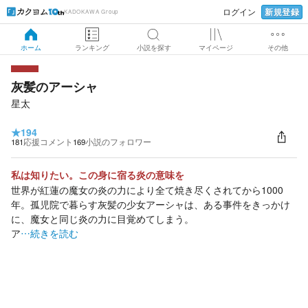
新規登録
ログイン
KADOKAWA Group
ホーム
ランキング
小説を探す
マイページ
その他
灰髪のアーシャ
星太
★
194
181
応援コメント
169
小説のフォロワー
私は知りたい。この身に宿る炎の意味を
世界が紅蓮の魔女の炎の力により全て焼き尽くされてから1000
年。孤児院で暮らす灰髪の少女アーシャは、ある事件をきっかけ
に、魔女と同じ炎の力に目覚めてしまう。
ア
…続きを読む