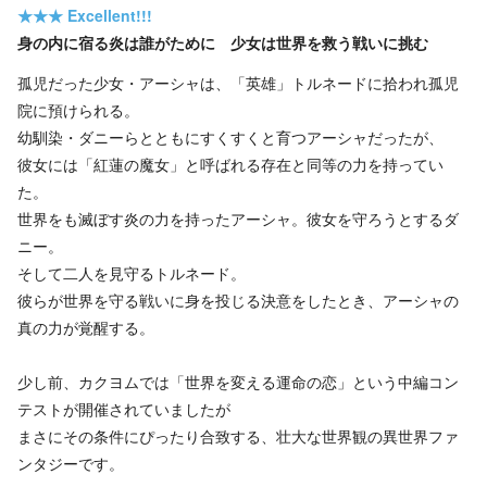
★★★
Excellent!!!
身の内に宿る炎は誰がために 少女は世界を救う戦いに挑む
孤児だった少女・アーシャは、「英雄」トルネードに拾われ孤児
院に預けられる。
幼馴染・ダニーらとともにすくすくと育つアーシャだったが、
彼女には「紅蓮の魔女」と呼ばれる存在と同等の力を持ってい
た。
世界をも滅ぼす炎の力を持ったアーシャ。彼女を守ろうとするダ
ニー。
そして二人を見守るトルネード。
彼らが世界を守る戦いに身を投じる決意をしたとき、アーシャの
真の力が覚醒する。
少し前、カクヨムでは「世界を変える運命の恋」という中編コン
テストが開催されていましたが
まさにその条件にぴったり合致する、壮大な世界観の異世界ファ
ンタジーです。