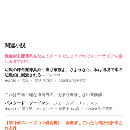
関連小説
錬金術も魔導具もなんてチートでしょ？それでスローライフを楽
しみますので
辺境の錬金魔導具姫～虐げ家族よ、さようなら。私は辺境で氷の
辺境伯に溺愛される～
／
yocco
★
2,080
恋愛
完結済
75
話
2026年2月2日
更新
これは中途半端な適当男の、あまり冒険しない冒険譚。
バスタード・ソードマン
／
ジェームズ・リッチマン
★
6,484
異世界ファンタジー
連載中
433
話
2026年8月7日
更新
【第1回GAウェブコン特別賞】 金稼ぎしていたら何故か評価さ
れる件