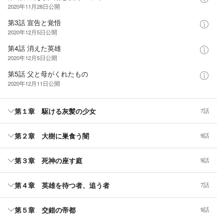
2020年11月28日
公開
第3話 宣告と覚悟
2020年12月5日
公開
第4話 消えた英雄
2020年12月5日
公開
第5話 父と母がくれたもの
2020年12月11日
公開
第１章 駆ける灰髪の少女
7話
第２章 大樹に巣食う闇
9話
第３章 死神の座す庭
9話
第４章 英雄を待つ者、追う者
7話
第５章 交錯の帝都
9話