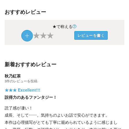
おすすめレビュー
★で称える
★
★
★
レビューを書く
新着おすすめレビュー
秋乃紅茶
3
件の
レビューを投稿
★★★
Excellent!!!
説得力のあるファンタジー！
読了感が凄い！
成長、そして――。気持ちのよいお話で安心ができます。
本作は心理描写がとても丁寧に籠められているように感じまし