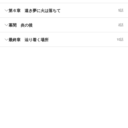
第６章 遠き夢に火は落ちて
5話
幕間 炎の後
2話
最終章 辿り着く場所
10話