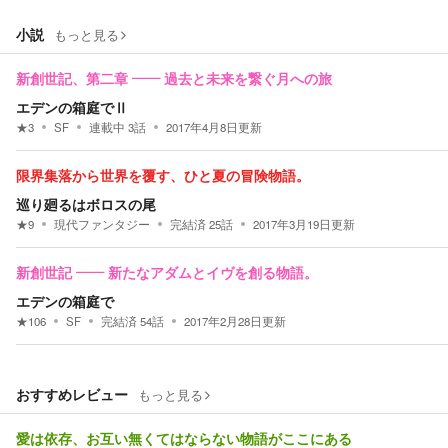
小説
もっと見る
新創世記、第二章 ―― 過去と未来を繋ぐ月への旅
エデンの箱庭でⅡ
★
3
SF
連載中
3
話
2017年4月8日
更新
限界集落から世界を覆す、ひと夏の冒険物語。
巡り廻るはボロスの尾
★
9
現代ファンタジー
完結済
25
話
2017年3月19日
更新
新創世記 ―― 新たなアダムとイヴを創る物語。
エデンの箱庭で
★
106
SF
完結済
54
話
2017年2月28日
更新
おすすめレビュー
もっと見る
愛は依存、お互い無くてはならない物語がここにある