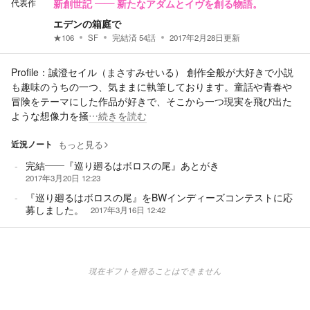
代表作
新創世記 ―― 新たなアダムとイヴを創る物語。
エデンの箱庭で
★
106
SF
完結済
54
話
2017年2月28日
更新
Profile：誠澄セイル（まさすみせいる） 創作全般が大好きで小説
も趣味のうちの一つ、気ままに執筆しております。童話や青春や
冒険をテーマにした作品が好きで、そこから一つ現実を飛び出た
ような想像力を掻
…続きを読む
近況ノート
もっと見る
完結――『巡り廻るはボロスの尾』あとがき
2017年3月20日 12:23
『巡り廻るはボロスの尾』をBWインディーズコンテストに応
募しました。
2017年3月16日 12:42
現在ギフトを贈ることはできません