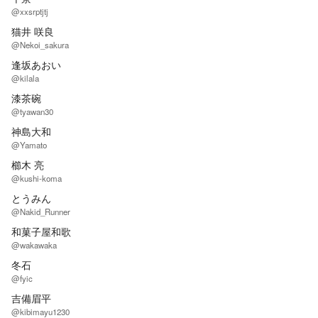
@xxsrptjtj
猫井 咲良
@Nekoi_sakura
逢坂あおい
@kilala
漆茶碗
@tyawan30
神島大和
@Yamato
櫛木 亮
@kushi-koma
とうみん
@Nakid_Runner
和菓子屋和歌
@wakawaka
冬石
@fyic
吉備眉平
@kibimayu1230