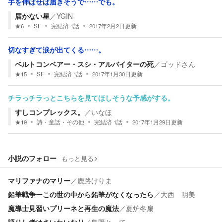
手を伸ばせば届きそうで……でも。
届かない星
／
YGIN
★
6
SF
完結済
1
話
2017年2月2日
更新
切なすぎて涙が出てくる……。
ベルトコンベアー・スシ・アルバイターの死
／
ゴッドさん
★
15
SF
完結済
1
話
2017年1月30日
更新
チラっチラっとこちらを見てほしそうな予感がする。
すしコンプレックス。
／
いなほ
★
19
詩・童話・その他
完結済
1
話
2017年1月29日
更新
小説のフォロー
もっと見る
マリファナのマリー
／
鹿路けりま
鉛筆戦争ーこの世の中から鉛筆がなくなったら
／
大西 明美
魔導士見習いプリーネと再生の魔法
／
夏炉冬扇