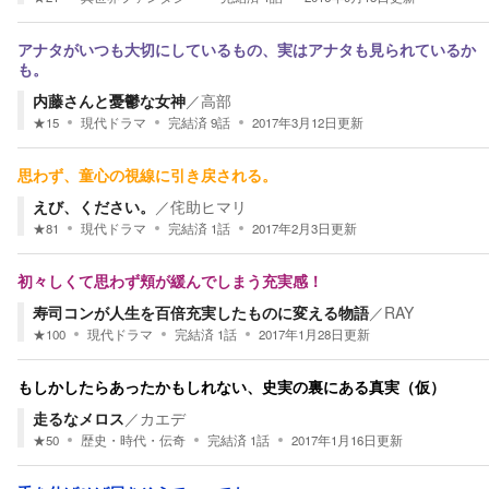
アナタがいつも大切にしているもの、実はアナタも見られているか
も。
内藤さんと憂鬱な女神
／
高部
★
15
現代ドラマ
完結済
9
話
2017年3月12日
更新
思わず、童心の視線に引き戻される。
えび、ください。
／
侘助ヒマリ
★
81
現代ドラマ
完結済
1
話
2017年2月3日
更新
初々しくて思わず頬が緩んでしまう充実感！
寿司コンが人生を百倍充実したものに変える物語
／
RAY
★
100
現代ドラマ
完結済
1
話
2017年1月28日
更新
もしかしたらあったかもしれない、史実の裏にある真実（仮）
走るなメロス
／
カエデ
★
50
歴史・時代・伝奇
完結済
1
話
2017年1月16日
更新