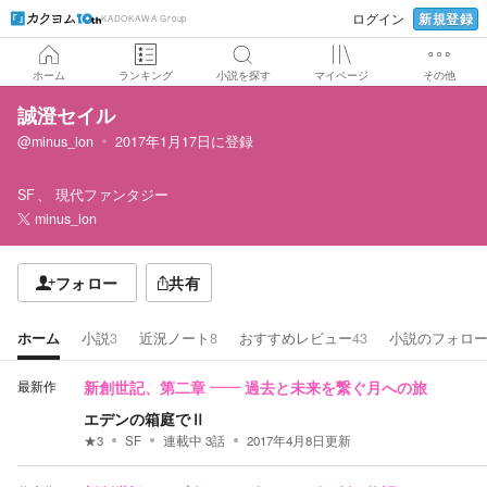
新規登録
ログイン
KADOKAWA Group
ホーム
ランキング
小説を探す
マイページ
その他
誠澄セイル
@minus_ion
2017年1月17日
に登録
SF
現代ファンタジー
minus_ion
フォロー
共有
ホーム
小説
3
近況ノート
8
おすすめレビュー
43
小説のフォロ
最新作
新創世記、第二章 ―― 過去と未来を繋ぐ月への旅
エデンの箱庭でⅡ
★
3
SF
連載中
3
話
2017年4月8日
更新