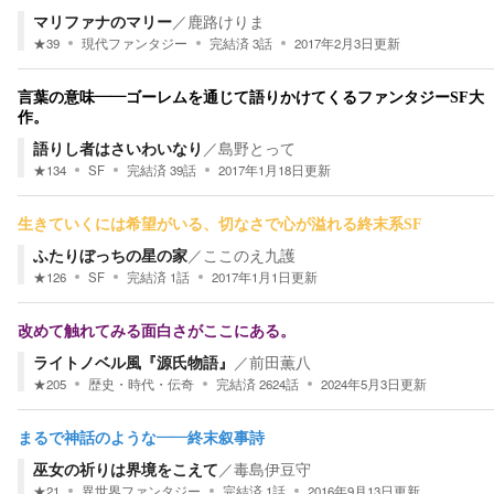
マリファナのマリー
／
鹿路けりま
★
39
現代ファンタジー
完結済
3
話
2017年2月3日
更新
言葉の意味――ゴーレムを通じて語りかけてくるファンタジーSF大
作。
語りし者はさいわいなり
／
島野とって
★
134
SF
完結済
39
話
2017年1月18日
更新
生きていくには希望がいる、切なさで心が溢れる終末系SF
ふたりぼっちの星の家
／
ここのえ九護
★
126
SF
完結済
1
話
2017年1月1日
更新
改めて触れてみる面白さがここにある。
ライトノベル風『源氏物語』
／
前田薫八
★
205
歴史・時代・伝奇
完結済
2624
話
2024年5月3日
更新
まるで神話のような――終末叙事詩
巫女の祈りは界境をこえて
／
毒島伊豆守
★
21
異世界ファンタジー
完結済
1
話
2016年9月13日
更新