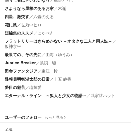
語りし者はさいわいなり
／
島野とって
さようなら屋根のあるお家
／
木遥
四星、激突す
／
六畳のえる
花に風
／
世乃中ヒロ
短編集のススメ
／
にゃべ♪
フラットリリーはきらめかない －オタクな二人と同人誌－
／
坂神京平
最果ての、その先に
／
由海（ゆうみ）
Justice Breaker
／
狼狽 騒
田舎ファンタジア
／
東江 怜
諜報員明智湖太郎の日常
／
十五 静香
夢目の魅苦
／
瑠輝愛
エターナル・ライン ～狐人と少女の物語～
／
武家諸ハット
ユーザーのフォロー
もっと見る
千景