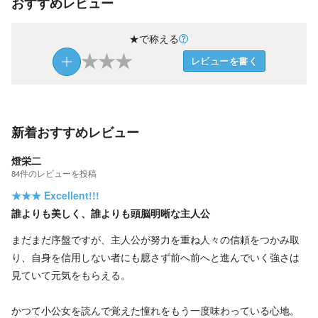
おすすめレビュー
★で称える
★
★
★
レビューを書く
新着おすすめレビュー
燈栄二
84
件の
レビューを投稿
★★★
Excellent!!!
誰よりも美しく、誰よりも頭脳明晰な主人公
まだまだ序盤ですが、主人公が努力を重ね人々の信頼をつかみ取
り、自身を信用しない者にも臆さず前へ前へと進んでいく強さは
見ていて元気をもらえる。
かつて小公女を読んで覚えた憧れをもう一度味わっている心地。