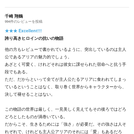
千崎 翔鶴
994
件の
レビューを投稿
★★★
Excellent!!!
誇り高きヒロインの抗いの物語
他の方もレビューで書かれているように、突出しているのは主人
公であるアリアの魅力的でしょう。
あざとく可愛く、けれどそれは彼女に課せられた宿命へと抗う手
段でもある。
ただ、だからといって全てが主人公たるアリアに食われてしまっ
ているということはなく、取り巻く世界からキャラクターから、
決して褪せることはない。
この物語の世界は厳しく、一見美しく見えてもその後ろではどろ
どろとしたものが渦巻いている。
だからこそ、生きるためには「強さ」が必要だ。その強さは人そ
れぞれで、けれども主人公アリアのそれには「愛」もあるだろ