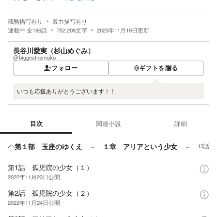
残酷描写有り
暴力描写有り
連載中
全
186
話
752,208
文字
2023年11月19日
更新
長谷川愛実（杉山めぐみ）
@biggestnamako
フォロー
ギフトを贈る
いつも応援ありがとうございます！！
目次
関連小説
詳細
目次
第１部 玉座のゆくえ － １章 アリアという少女 －
13話
第1話 孤児院の少女（１）
2022年11月23日
公開
第2話 孤児院の少女（２）
2022年11月24日
公開