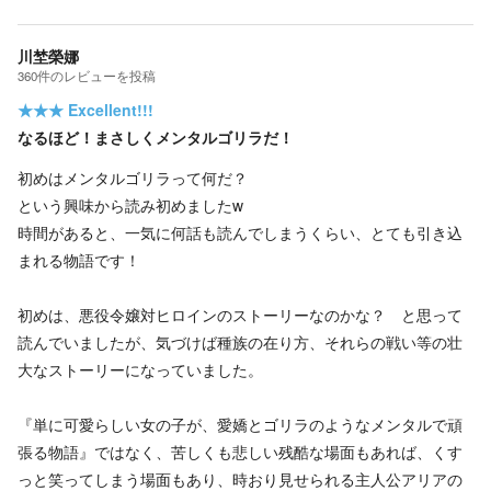
川埜榮娜
360
件の
レビューを投稿
★★★
Excellent!!!
なるほど！まさしくメンタルゴリラだ！
初めはメンタルゴリラって何だ？
という興味から読み初めましたw
時間があると、一気に何話も読んでしまうくらい、とても引き込
まれる物語です！
初めは、悪役令嬢対ヒロインのストーリーなのかな？ と思って
読んでいましたが、気づけば種族の在り方、それらの戦い等の壮
大なストーリーになっていました。
『単に可愛らしい女の子が、愛嬌とゴリラのようなメンタルで頑
張る物語』ではなく、苦しくも悲しい残酷な場面もあれば、くす
っと笑ってしまう場面もあり、時おり見せられる主人公アリアの