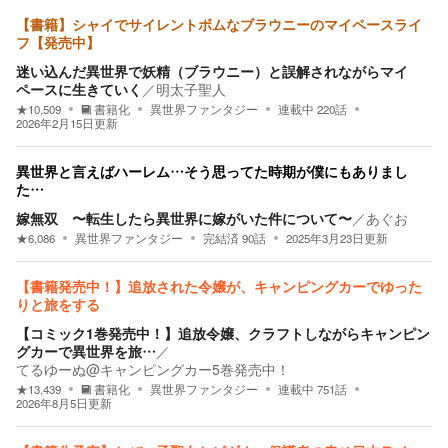
【書籍】シャイでサイレントボムなブラウニーのマイペースライ
フ【発売中】
迷い込んだ異世界で妖精（ブラウニー）と誤解されながらマイ
ペースに生きていく
／
明太子聖人
★
10,509
書籍化
異世界ファンタジー
連載中
220
話
2026年2月15日
更新
異世界と言えばハーレム…そう思ってた時期が僕にもありまし
た…
嫁無双 〜転生したら異世界に嫁がいた件について〜
／
あぐお
★
6,086
異世界ファンタジー
完結済
90
話
2025年3月23日
更新
【書籍発売中！】追放された令嬢が、キャンピングカーでゆった
りと旅をする
【コミック1巻発売中！】追放令嬢、クラフトしながらキャンピン
グカーで異世界を旅…
／
てるゆーぬ@キャンピングカー5巻発売中！
★
13,439
書籍化
異世界ファンタジー
連載中
751
話
2026年8月5日
更新