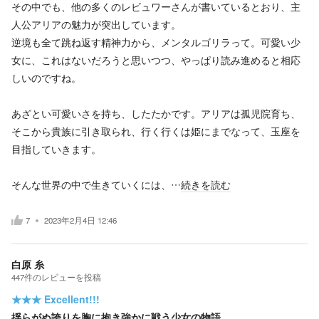
その中でも、他の多くのレビュワーさんが書いているとおり、主
人公アリアの魅力が突出しています。
逆境も全て跳ね返す精神力から、メンタルゴリラって。可愛い少
女に、これはないだろうと思いつつ、やっぱり読み進めると相応
しいのですね。
あざとい可愛いさを持ち、したたかです。アリアは孤児院育ち、
そこから貴族に引き取られ、行く行くは姫にまでなって、玉座を
目指していきます。
そんな世界の中で生きていくには、…
続きを読む
7
2023年2月4日 12:46
白原 糸
447
件の
レビューを投稿
★★★
Excellent!!!
揺らがぬ誇りを胸に抱き強かに戦う少女の物語