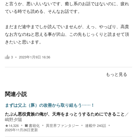
と言うか、悪い人いないです、癒し系のお話ではないのに、疲れ
ている時でも読める、そんなお話です。
まだまだ途中までしか読んでいませんが、えっ、やっぱり、高貴
なお方なのねと思える事が沢山、この先もじっくりと読ませて頂
きたいと思います。
3
2023年1月9日 16:36
もっと見る
関連小説
まずは父上（豚）の改善から取り組もう……！
たぶん悪役貴族の俺が、天寿をまっとうするためにできること
／
嶋野夕陽
★
14,326
書籍化
異世界ファンタジー
連載中
240
話
2025年11月26日
更新