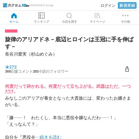
新規登録
ログイン
KADOKAWA Group
ホーム
ランキング
小説を探す
マイページ
その他
旋律のアリアドネ－底辺ヒロインは王冠に手を伸ば
す－
長谷川愛実（杉山めぐみ）
★
272
369
応援コメント
283
小説のフォロワー
何度だって砕かれる。何度だって立ち上がる。武器はただ、一つ
だけ。
みなしごのアリアが養女となった大貴族には、変わったお嬢さま
がいる。
「嫌……！ わたくし、本当に悪役令嬢なんだわ……！」
「えっなんて？」
自分を『悪役令
…続きを読む