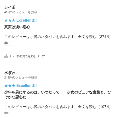
カイ壬
415
件の
レビューを投稿
★★★
Excellent!!!
真実は淡い恋心
このレビューは小説のネタバレを含みます。
全文を読む（
274
文
字）
1
2022年5月23日 11:57
水ぎわ
243
件の
レビューを投稿
★★★
Excellent!!!
少年を男にするのは、いつだって——少女のピュアな言葉と、ひ
そかな恋心だ
このレビューは小説のネタバレを含みます。
全文を読む（
107
文
字）