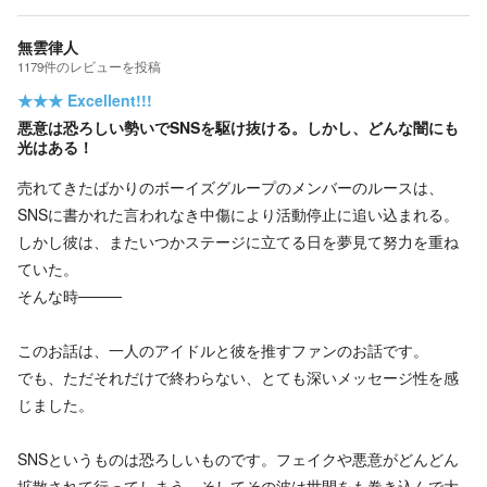
無雲律人
1179
件の
レビューを投稿
★★★
Excellent!!!
悪意は恐ろしい勢いでSNSを駆け抜ける。しかし、どんな闇にも
光はある！
売れてきたばかりのボーイズグループのメンバーのルースは、
SNSに書かれた言われなき中傷により活動停止に追い込まれる。
しかし彼は、またいつかステージに立てる日を夢見て努力を重ね
ていた。
そんな時────
このお話は、一人のアイドルと彼を推すファンのお話です。
でも、ただそれだけで終わらない、とても深いメッセージ性を感
じました。
SNSというものは恐ろしいものです。フェイクや悪意がどんどん
拡散されて行ってしまう。そしてその波は世間をも巻き込んで大