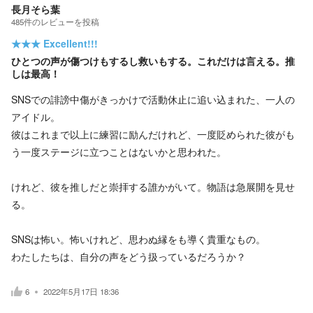
長月そら葉
485
件の
レビューを投稿
★★★
Excellent!!!
ひとつの声が傷つけもするし救いもする。これだけは言える。推
しは最高！
SNSでの誹謗中傷がきっかけで活動休止に追い込まれた、一人の
アイドル。
彼はこれまで以上に練習に励んだけれど、一度貶められた彼がも
う一度ステージに立つことはないかと思われた。
けれど、彼を推しだと崇拝する誰かがいて。物語は急展開を見せ
る。
SNSは怖い。怖いけれど、思わぬ縁をも導く貴重なもの。
わたしたちは、自分の声をどう扱っているだろうか？
6
2022年5月17日 18:36