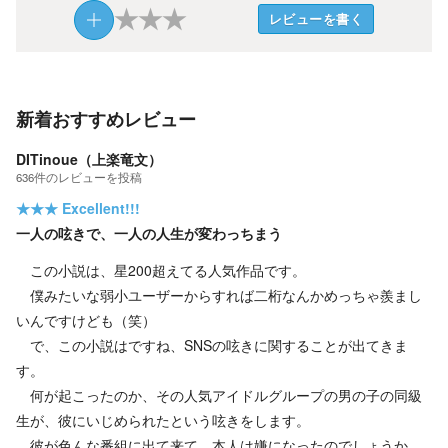
★
★
★
レビューを書く
新着おすすめレビュー
DITinoue（上楽竜文）
636
件の
レビューを投稿
★★★
Excellent!!!
一人の呟きで、一人の人生が変わっちまう
この小説は、星200超えてる人気作品です。
僕みたいな弱小ユーザーからすれば二桁なんかめっちゃ羨まし
いんですけども（笑）
で、この小説はですね、SNSの呟きに関することが出てきま
す。
何が起こったのか、その人気アイドルグループの男の子の同級
生が、彼にいじめられたという呟きをします。
彼が色んな番組に出て来て、本人は嫌になったのでしょうか。