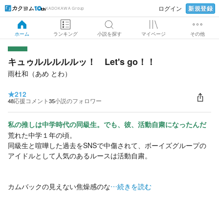
新規登録
ログイン
KADOKAWA Group
ホーム
ランキング
小説を探す
マイページ
その他
キュゥルルルルルッ！ Let's go！！
雨杜和（あめ とわ）
★
212
48
応援コメント
35
小説のフォロワー
私の推しは中学時代の同級生。でも、彼、活動自粛になったんだ
荒れた中学１年の頃。
同級生と喧嘩した過去をSNSで中傷されて、ボーイズグループの
アイドルとして人気のあるルースは活動自粛。
カムバックの見えない焦燥感のな
…続きを読む