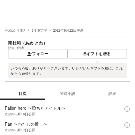
完結済
全
3
話
5,919
文字
2022年9月22日
更新
雨杜和（あめ とわ）
@amelish
フォロー
ギフトを贈る
いつも応援、ありがとうございます。いただいたギフトを糧に、これ
からも頑張ります。
目次
関連小説
詳細
目次
Fallen hero 〜堕ちたアイドル〜
2022年5月16日
公開
Fan 〜わたしの推し〜
2022年5月17日
公開