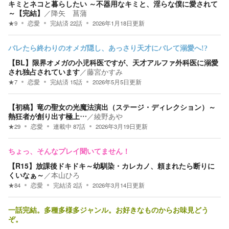
キミとネコと暮らしたい ～不器用なキミと、淫らな僕に愛されて
～【完結】
／
降矢 菖蒲
★
9
恋愛
完結済
22
話
2026年1月18日
更新
バレたら終わりのオメガ隠し、あっさり天才にバレて溺愛へ!?
【BL】限界オメガの小児科医ですが、天才アルファ外科医に溺愛
され独占されています
／
藤宮かすみ
★
7
恋愛
完結済
15
話
2026年5月5日
更新
【初稿】竜の聖女の光魔法演出（ステージ・ディレクション）～
熱狂者が創り出す極上…
／
綾野あや
★
29
恋愛
連載中
87
話
2026年3月19日
更新
ちょっ、そんなプレイ聞いてません！
【R15】放課後ドキドキ～幼馴染・カレカノ、頼まれたら断りに
くいなぁ～
／
本山ひろ
★
84
恋愛
完結済
2
話
2026年3月14日
更新
一話完結。多種多様多ジャンル。お好きなものからお味見どう
ぞ。