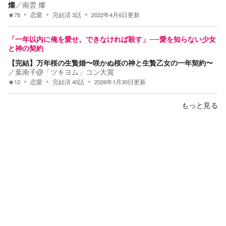
燦
／
南雲 燦
★
78
恋愛
完結済
3
話
2022年4月6日
更新
「一年以内に俺を愛せ。できなければ殺す」──愛を知らない少女
と神の契約
【完結】万年桜の生贄婚〜咲かぬ桜の神と生贄乙女の一年契約〜
／
葉南子@「ツキヨム」コン大賞
★
12
恋愛
完結済
40
話
2026年1月30日
更新
もっと見る