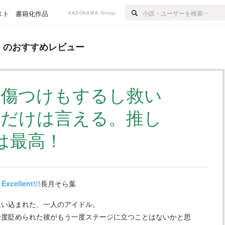
スト
書籍化作品
KADOKAWA Group
レビュー
』のおすすめレビュー
が傷つけもするし救い
れだけは言える。推し
は最高！
Excellent!!!
長月そら葉
追い込まれた、一人のアイドル。
一度貶められた彼がもう一度ステージに立つことはないかと思