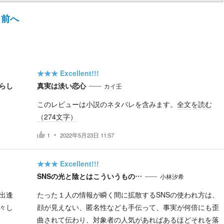
前へ
★★★
Excellent!!!
らし
真実は淡い恋心
カイ壬
このレビューは小説のネタバレを含みます。
全文を読む
（
274
文字）
1
2022年5月23日 11:57
★★★
Excellent!!!
SNSの光と陰とはこういうもの…
小林汐希
出逢
たった１人の情報が瞬く間に拡散するSNSの使われ方は、
々し
顔が見えない、匿名性なども手伝って、事実が何倍にも歪
曲されて伝わり、対象者の人気があればあるほどそれを落