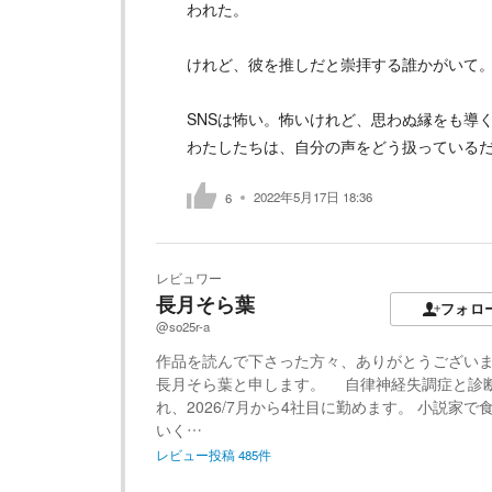
われた。
けれど、彼を推しだと崇拝する誰かがいて
SNSは怖い。怖いけれど、思わぬ縁をも導
わたしたちは、自分の声をどう扱っている
2022年5月17日 18:36
6
レビュワー
長月そら葉
フォロ
@so25r-a
作品を読んで下さった方々、ありがとうござい
長月そら葉と申します。 自律神経失調症と診
れ、2026/7月から4社目に勤めます。 小説家で
いく…
レビュー投稿
485
件