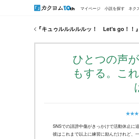
マイページ
小説を探す
ネク
『
キュゥルルルルルッ！ Let's go！！
』のおすすめ
『
キュゥルルルルルッ！ Let's go！！
ひとつの声
もする。こ
★★★
SNSでの誹謗中傷がきっかけで活動休止に
彼はこれまで以上に練習に励んだけれど、