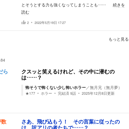
とそうとする力も強くなってしまうことも……
続きを
読む
2
2022年5月19日 17:27
もっと見る
484
だら
クスッと笑えるけれど、その中に潜むの
は……？
怖そうで怖くない少し怖いホラー
／
無月兄（無月夢）
★
177
ホラー
完結済
9
話
2025年12月8日
更新
が数
さあ、飛び込もう！ その言葉に従ったの
は、訳アリの者たちで……？