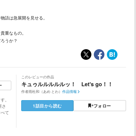
。物語は急展開を見せる。
く貴重なもの。
だろうか？
このレビューの作品
キュゥルルルルルッ！ Let's go！！
ー
作者
雨杜和（あめ とわ）
作品情報
ます。
1話目から読む
フォロー
断さ
食べて