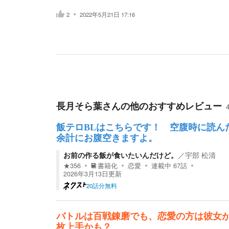
2
2022年5月21日 17:16
長月そら葉
さんの他のおすすめレビュー
飯テロBLはこちらです！ 空腹時に読ん
余計にお腹空きますよ。
お前の作る飯が食いたいんだけど。
／
宇部 松清
★
356
書籍化
恋愛
連載中
67
話
2026年3月13日
更新
20話分無料
バトルは百戦錬磨でも、恋愛の方は彼女
枚上手かも？