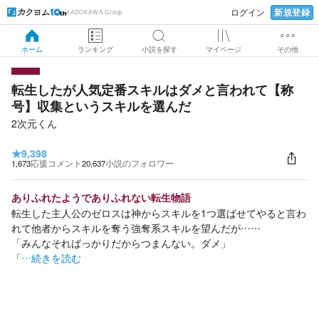
新規登録
ログイン
KADOKAWA Group
ホーム
ランキング
小説を探す
マイページ
その他
転生したが人気定番スキルはダメと言われて【称
号】収集というスキルを選んだ
2次元くん
★
9,398
1,673
応援コメント
20,637
小説のフォロワー
ありふれたようでありふれない転生物語
転生した主人公のゼロスは神からスキルを1つ選ばせてやると言わ
れて他者からスキルを奪う強奪系スキルを望んだが……
「みんなそればっかりだからつまんない。ダメ」
「
…続きを読む