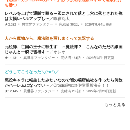
ち勝つ
レベルを上げて通販で殴る～囮にされて落とし穴に落とされた俺
は大幅レベルアップし…
／
喰寝丸太
★
2,322
異世界ファンタジー
完結済
383
話
2026年8月4日
更新
人から魔物から、魔法陣を写しまくって無双する
元絵師、亡国の王子に転生す ～魔法陣？ こんなのただの線画
じゃんと一瞬で習得す…
／
オレオ
★
11,431
異世界ファンタジー
完結済
161
話
2023年3月1日
更新
どうしてこうなった＼(^o^)／
悪役キャラに転生したみたいなので闇の秘密結社を作ったら何故
かハーレムになってい…
／
Crosis@奴隷使役重版決定！！
★
12,145
異世界ファンタジー
完結済
265
話
2022年7月29日
更新
もっと見る