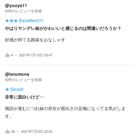
@yuuya11
63
件の
レビューを投稿
★★★
Excellent!!!
やはりヤンデレ妹がかわいいと感じるのは間違いだろうか？
好感が持てる路線をおなしゃす
4
2021年7月10日 03:47
@terumona
53
件の
レビューを投稿
★
Good!
非常に面白いけど…
物語が進むにつれ妹の存在が面白さの足枷になってる気がしま
す。
29
2021年7月3日 22:50