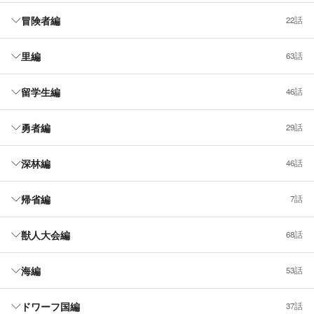
冒険者編
22話
里編
63話
留学生編
46話
勇者編
29話
深林編
46話
帰省編
7話
獣人大会編
68話
海編
53話
ドワーフ国編
37話