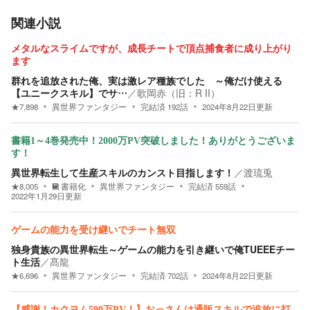
関連小説
メタルなスライムですが、成長チートで頂点捕食者に成り上がり
ます
群れを追放された俺、実は激レア種族でした ～俺だけ使える
【ユニークスキル】でサ…
／
歌岡赤（旧：R II）
★
7,898
異世界ファンタジー
完結済
192
話
2024年8月22日
更新
書籍1～4巻発売中！2000万PV突破しました！ありがとうございま
す！
異世界転生して生産スキルのカンスト目指します！
／
渡琉兎
★
8,005
書籍化
異世界ファンタジー
完結済
559
話
2022年1月29日
更新
ゲームの能力を受け継いでチート無双
独身貴族の異世界転生～ゲームの能力を引き継いで俺TUEEEチー
ト生活
／
髙龍
★
6,696
異世界ファンタジー
完結済
702
話
2024年8月22日
更新
【感謝！カクヨム590万PV！】おっさんは通販スキルで追放に打