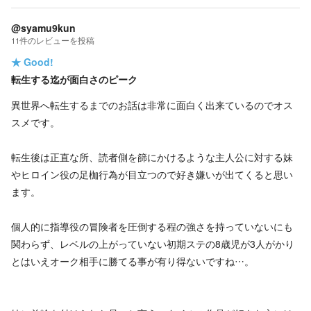
@syamu9kun
11
件の
レビューを投稿
★
Good!
転生する迄が面白さのピーク
異世界へ転生するまでのお話は非常に面白く出来ているのでオス
スメです。
転生後は正直な所、読者側を篩にかけるような主人公に対する妹
やヒロイン役の足枷行為が目立つので好き嫌いが出てくると思い
ます。
個人的に指導役の冒険者を圧倒する程の強さを持っていないにも
関わらず、レベルの上がっていない初期ステの8歳児が3人がかり
とはいえオーク相手に勝てる事が有り得ないですね…。