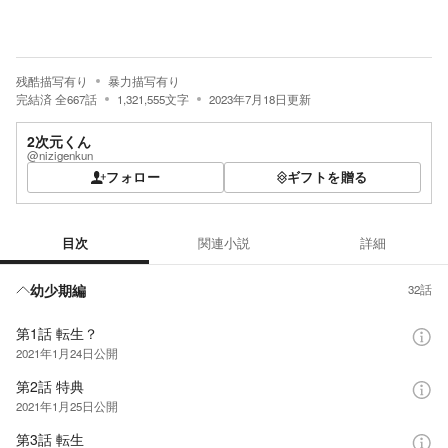
残酷描写有り
暴力描写有り
完結済
全
667
話
1,321,555
文字
2023年7月18日
更新
2次元くん
@nizigenkun
フォロー
ギフトを贈る
目次
関連小説
詳細
目次
幼少期編
32話
第1話 転生？
2021年1月24日
公開
第2話 特典
2021年1月25日
公開
第3話 転生