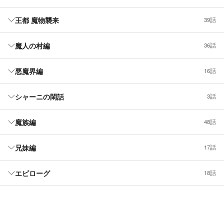
王都 魔物襲来
39話
魔人の村編
36話
悪魔界編
16話
シャーニの閑話
3話
魔族編
48話
兄妹編
17話
エピローグ
18話