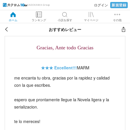
新規登録
ログイン
KADOKAWA Group
ホーム
ランキング
小説を探す
マイページ
その他
おすすめレビュー
Gracias, Ante todo Gracias
★★★
Excellent!!!
MARM
me encanta tu obra, gracias por la rapidez y calidad
con la que escribes.
espero que prontamente llegue la Novela ligera y la
serializacion.
te lo mereces!