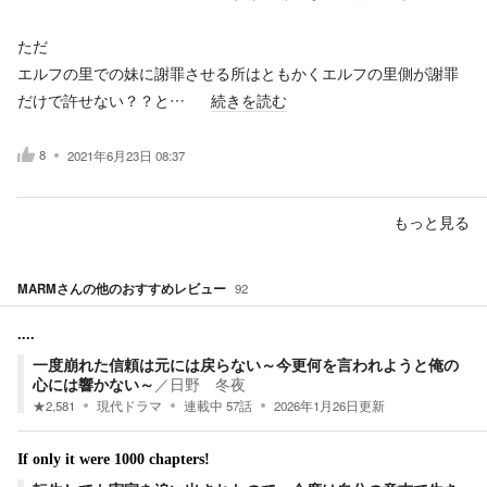
ただ
エルフの里での妹に謝罪させる所はともかくエルフの里側が謝罪
だけで許せない？？と…
続きを読む
8
2021年6月23日 08:37
もっと見る
MARM
さんの他のおすすめレビュー
92
....
一度崩れた信頼は元には戻らない～今更何を言われようと俺の
心には響かない～
／
日野 冬夜
★
2,581
現代ドラマ
連載中
57
話
2026年1月26日
更新
If only it were 1000 chapters!