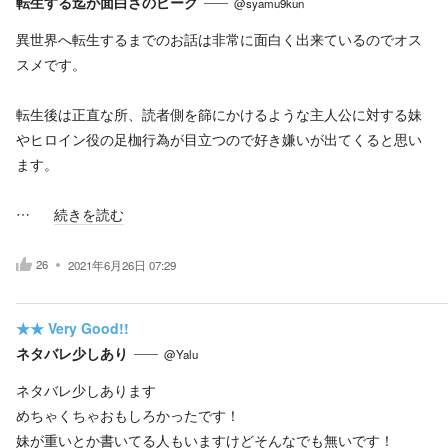
転生する迄が面白さのピーク
@syamu9kun
異世界へ転生するまでのお話は非常に面白く出来ているのでオス
スメです。
転生後は正直な所、読者側を篩にかけるような主人公に対する妹
やヒロイン役の足枷行為が目立つので好き嫌いが出てくると思い
ます。
…
続きを読む
26
2021年6月26日 07:29
★★
Very Good!!
ネタバレ少しあり
@Yalu
ネタバレ少しあります
めちゃくちゃおもしろかったです！
妹が重いとか書いてる人もいますけどそんなでも無いです！