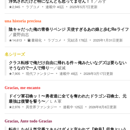
浮気されたけど特になんとも思ってません！！
／
みず
★
2,945
ラブコメ
連載中
40
話
2025年5月7日
更新
una historia preciosa
陰キャだった俺の青春リベンジ 天使すぎるあの娘と歩むReライフ
／
慶野由志
★
14,613
書籍化
ラブコメ
完結済
178
話
2025年1月31日
更新
名シリーズ
クラス転移で俺だけ自由に帰れる件～俺みたいなグズは要らない
そうなので一人で帰り…
／
破滅
★
7,905
現代ファンタジー
連載中
49
話
2026年3月17日
更新
Gracias, me encanto
ドイツ軍召喚ッ！〜勇者達に全てを奪われたドラゴン召喚士、元
最強は復讐を誓う〜
／
ＬＡ軍
★
2,976
異世界ファンタジー
連載中
125
話
2026年8月8日
更新
Gracias, Ante todo Gracias
転生したが人気定番スキルはダメと言われて【称号】収集という