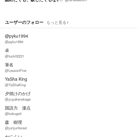
ユーザーのフォロー
もっと見る
@pyku1994
@pyku1994
卓
@tuck02221
筆名
@LessonFine
YaSha King
@YaShaKing
夕焼けのかげ
@yuyakenokage
国語力 漫点
@kokugo0
森 樹理
@jurijuriforest
かにくい