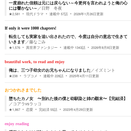
一度崩れた信頼は元には戻らない～今更何を言われようと俺の心
には響かない～
／
日野 冬夜
★
2,581
現代ドラマ
連載中
57
話
2026年1月26日
更新
If only it were 1000 chapters!
転生しても実家を追い出されたので、今度は自分の意志で生きて
いきます
／
藤なごみ
★
1,576
異世界ファンタジー
連載中
1343
話
2026年8月8日
更新
beautiful work, to read and enjoy
俺は、三つ子幼女のお兄ちゃんになりました
／
イズミント
★
238
ラブコメ
連載中
228
話
2025年4月11日
更新
おつかれさまでした
堕ちたカノ女 〜別れた後の僕と幼馴染と姉の顚末〜【完結済】
／
コアラvsラッコ
★
1,867
恋愛
完結済
55
話
2023年4月29日
更新
enjoy reading