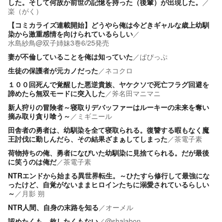
した。そして何故か前世の記憶を持った（後輩）が出現した。
／
楽（がく）
【コミカライズ連載開始】どうやら俺は今どきギャルな歳上幼馴
染から激重感情を向けられているらしい
／
水島紗鳥@双子姉妹3巻6/25発売
妻が不倫していることを俺は知っていた
／
ぱぴっぷ
生徒の保護者が元カノだった
／
ネコクロ
１００回死んで覚醒した悪逆貴族、ヤケクソで死亡フラグ回避を
諦めたら無双モードに突入した
／
斧名田マニマニ
新人狩りの冒険者～寝取りデバッファーはルーキーの未来を奪い
摘み取り貪り喰う～
／
ミギニール
田舎者の勇者は、幼馴染を全て寝取られる。復讐する暇もなく魔
王討伐に勤しんだら、その結果ざまぁしてしまった
／
茶電子素
荷物持ちの俺、勇者になびいた幼馴染に見捨てられる。だが最後
に笑うのは俺だ
／
茶電子素
NTRエンドから始まる異世界転生。～ひたすら修行して最強にな
ったけど、自覚がないままヒロインたちに溺愛されているらしい
～
／
月影 朔
NTR人間、自身の末路を知る
／
オーメル
認めたくも、赦したくもない
／
@shalabon