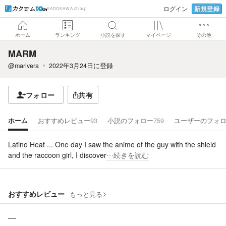
新規登録
ログイン
KADOKAWA Group
ホーム
ランキング
小説を探す
マイページ
その他
MARM
@marivera
2022年3月24日
に登録
フォロー
共有
ホーム
おすすめレビュー
93
小説のフォロー
759
ユーザーのフォ
Latino Heat ... One day I saw the anime of the guy with the shield
and the raccoon girl, I discover
…続きを読む
おすすめレビュー
もっと見る
....