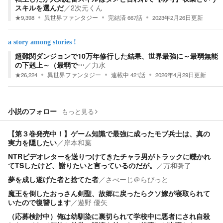
スキルを選んだ
／
2次元くん
★
9,398
異世界ファンタジー
完結済
667
話
2023年2月26日
更新
a story among stories !
超難関ダンジョンで10万年修行した結果、世界最強に～最弱無能
の下剋上～（最弱で…
／
力水
★
26,224
異世界ファンタジー
連載中
421
話
2026年4月29日
更新
小説のフォロー
もっと見る
【第３巻発売中！】ゲーム知識で最強に成ったモブ兵士は、真の
実力を隠したい
／
岸本和葉
NTRビデオレターを送りつけてきたチャラ男がトラックに轢かれ
てTSしたけど、謝りたいと言っているのだが。
／
万和彁了
夢を成し遂げた者と捨てた者
／
さべーじ＠らびっと
魔王を倒したおっさん剣聖、故郷に戻ったらクソ嫁が寝取られて
いたので復讐します
／
遊野 優矢
（応募検討中）俺は幼馴染に裏切られて学校中に悪者にされ自殺