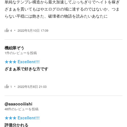
単純なテンプレ構造から最大加速してぶっちぎりでヘイトを稼ぎ
ざまぁを貫いてもはやエログロの域に達するのではないか、つま
らない平穏には飽きた、破壊者の物語を読みたいあなたに
4
2022年5月10日 17:09
機絵隊ぞう
1
件の
レビューを投稿
★★★
Excellent!!!
ざまぁ系で好きな方です
1
2022年5月8日 21:03
@aaaoooiiishi
48
件の
レビューを投稿
★★★
Excellent!!!
評価分かれる