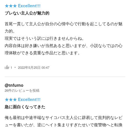
★★★
Excellent!!!
ブレない主人公が魅力的
首尾一貫して主人公が自分の心情中心で行動を起こしてるのが魅
力的。
現実ではそういう訳には行きませんからね。
内容自体は好き嫌いが当然あると思いますが、小説ならではの心
理体験ができる貴重な作品だと思います。
1
2022年5月25日 00:47
@tnfurno
26
件の
レビューを投稿
★★★
Excellent!!!
急に面白くなってきた
俺も最初は中途半端なサイコパス主人公に辟易して批判的なレビ
ューを書いたが、逆にヘイト集まりすぎたせいで復讐物へと転換