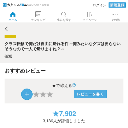
新規登録
ログイン
KADOKAWA Group
クラス転移で俺だけ自由に帰れる件～俺みたいなグズは要ら
ないそうなので一人で帰りますね？～
ホーム
ランキング
小説を探す
マイページ
その他
クラス転移で俺だけ自由に帰れる件～俺みたいなグズは要らない
そうなので一人で帰りますね？～
破滅
おすすめレビュー
★で称える
★
★
★
レビューを書く
★
7,902
3,136
人が評価しました