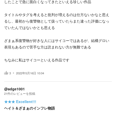
したことで急に面白くなってきたといえる珍しい作品
タイトルやタグを考えると批判が増えるのは仕方ないかなと思え
るし、最初から復讐物として扱っていたらまた違った評価になっ
ていたんではないかとも思える
ざまぁ系復讐物が好きな人にはサイコーではあるが、結構グロい
表現もあるので苦手な方は読まれない方が無難である
ちなみに私はサイコーといえる作品です
3
2022年5月16日 10:04
@adge1001
21
件の
レビューを投稿
★★★
Excellent!!!
ヘイト＆ざまぁのインフレ物語