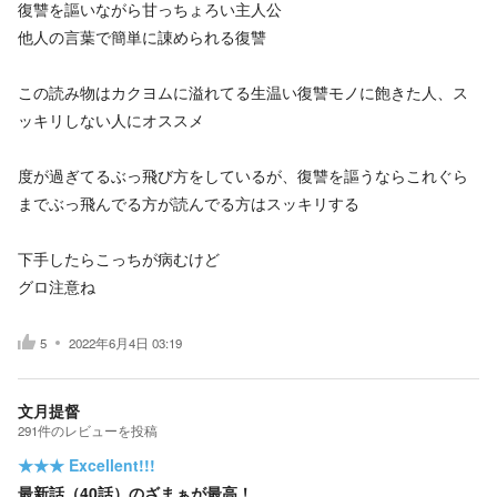
復讐を謳いながら甘っちょろい主人公
他人の言葉で簡単に諌められる復讐
この読み物はカクヨムに溢れてる生温い復讐モノに飽きた人、ス
ッキリしない人にオススメ
度が過ぎてるぶっ飛び方をしているが、復讐を謳うならこれぐら
までぶっ飛んでる方が読んでる方はスッキリする
下手したらこっちが病むけど
グロ注意ね
5
2022年6月4日 03:19
文月提督
291
件の
レビューを投稿
★★★
Excellent!!!
最新話（40話）のざまぁが最高！