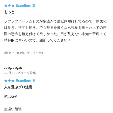
★★★
Excellent!!!
もっと
ラブラブハーレムものが多過ぎて最近胸焼けしてるので、隷属化
は良き。拷問も良き、でも視覚を奪うなら視覚を奪った上での拷
問の恐怖を植え付けて欲しかった。目が見えない未知の苦痛って
精神的にヤバいので、頑張ってください！
2
2022年6月18日 12:10
ぺろぺろ侍
757
件の
レビューを投稿
★★★
Excellent!!!
人を選ぶグロ注意
俺は好き
生温い復讐