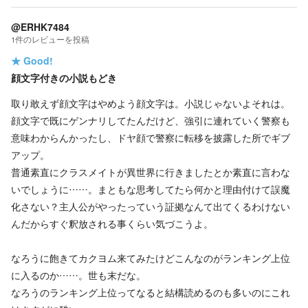
@ERHK7484
1
件の
レビューを投稿
★
Good!
顔文字付きの小説もどき
取り敢えず顔文字はやめよう顔文字は。小説じゃないよそれは。
顔文字で既にゲンナリしてたんだけど、強引に連れていく警察も
意味わからんかったし、ドヤ顔で警察に転移を披露した所でギブ
アップ。
普通素直にクラスメイトが異世界に行きましたとか素直に言わな
いでしょうに……。まともな思考してたら何かと理由付けて誤魔
化さない？主人公がやったっていう証拠なんて出てくるわけない
んだからすぐ釈放される事くらい気づこうよ。
なろうに飽きてカクヨム来てみたけどこんなのがランキング上位
に入るのか……。世も末だな。
なろうのランキング上位ってなると結構読めるのも多いのにこれ