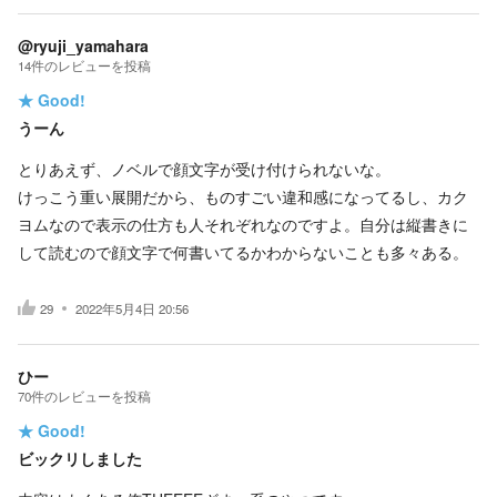
@ryuji_yamahara
14
件の
レビューを投稿
★
Good!
うーん
とりあえず、ノベルで顔文字が受け付けられないな。
けっこう重い展開だから、ものすごい違和感になってるし、カク
ヨムなので表示の仕方も人それぞれなのですよ。自分は縦書きに
して読むので顔文字で何書いてるかわからないことも多々ある。
29
2022年5月4日 20:56
ひー
70
件の
レビューを投稿
★
Good!
ビックリしました