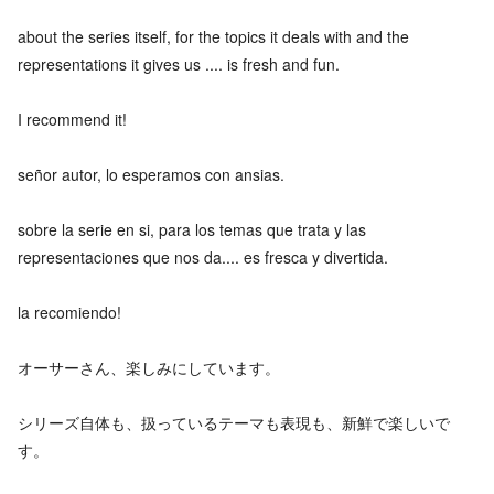
about the series itself, for the topics it deals with and the
representations it gives us .... is fresh and fun.
I recommend it!
señor autor, lo esperamos con ansias.
sobre la serie en si, para los temas que trata y las
representaciones que nos da.... es fresca y divertida.
la recomiendo!
オーサーさん、楽しみにしています。
シリーズ自体も、扱っているテーマも表現も、新鮮で楽しいで
す。