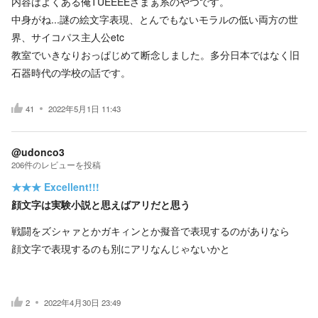
内容はよくある俺TUEEEEざまぁ系のやつです。
中身がね...謎の絵文字表現、とんでもないモラルの低い両方の世
界、サイコパス主人公etc
教室でいきなりおっぱじめて断念しました。多分日本ではなく旧
石器時代の学校の話です。
41
2022年5月1日 11:43
@udonco3
206
件の
レビューを投稿
★★★
Excellent!!!
顔文字は実験小説と思えばアリだと思う
戦闘をズシャァとかガキィンとか擬音で表現するのがありなら
顔文字で表現するのも別にアリなんじゃないかと
2
2022年4月30日 23:49