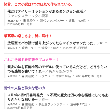
諸君、この小説は3つの狂気で作られている。
俺だけデイリーミッションがあるダンジョン生活
／
ファンタスティック小説家
★
25,480
書籍化
現代ファンタジー
連載中
409
話
2026年5月19日
更新
最高級の楽しさよ、皆に届け！
放送室でバカ話で盛り上がってたらマイクがオンだった。
／
izumi
★
5,874
現代ドラマ
連載中
119
話
2026年4月5日
更新
これこそ超ド級変態ラブコメディ！
親友の妹を官能小説のモデルに使っているんだけど、どうやらい
つも感想を書いてくれ…
／
あきらあかつき
★
3,961
書籍化
ラブコメ
連載中
67
話
2021年12月26日
更新
善性の人格と強大な悪の力
＜R7年5月2日書籍発売！＞不死の魔女は万の命を犠牲にしてもあ
りきたりな願いを…
／
春一
★
5,006
書籍化
異世界ファンタジー
連載中
220
話
2025年6月16日
更新