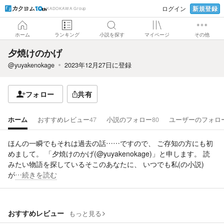
新規登録
ログイン
KADOKAWA Group
ホーム
ランキング
小説を探す
マイページ
その他
夕焼けのかげ
@yuyakenokage
2023年12月27日
に登録
フォロー
共有
ホーム
おすすめレビュー
47
小説のフォロー
80
ユーザーのフォロ
ほんの一瞬でもそれは過去の話……ですので、 ご存知の方にも初
めまして。 「夕焼けのかげ(@yuyakenokage)」と申します。 読
みたい物語を探しているそこのあなたに、 いつでも私(の小説)
が
…続きを読む
おすすめレビュー
もっと見る