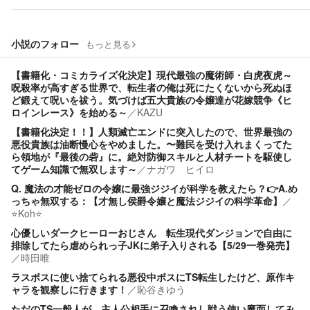
小説のフォロー
もっと見る
【書籍化・コミカライズ化決定】現代最強の魔術師・白虎夜虎～
呪殺率が高すぎる世界で、転生者の俺は死にたくないから死ぬほ
ど鍛えて呪いを祓う。気づけば五大貴族の令嬢達が花嫁競争《ヒ
ロインレース》を始める～
／
KAZU
【書籍化決定！！】人類滅亡エンドに突入したので、世界最強の
悪役貴族は油断慢心をやめました。〜難民を受け入れまくってた
ら領地が『最後の砦』に。絶対防御スキルと人材チートを駆使し
てゲーム知識で無双します～
／
ナガワ ヒイロ
Q. 魔法の才能ゼロの令嬢に最強ジジイが科学を教えたら？👉A.め
っちゃ無双する：【才無し侯爵令嬢と魔法ジジイの科学革命】
／
⭐️Koh⭐️
心優しいダークヒーローおじさん 転生現代ダンジョンで自由に
排除してたら虐められっ子JKに弟子入りされる【5/29一巻発売】
／
時田唯
ラスボスに使い捨てられる悪役中ボスにTS転生したけど、原作キ
ャラを観察しに行きます！
／
恥谷きゆう
ただのTS一般人が、主人公相手に召喚されし戦う使い魔面してみ