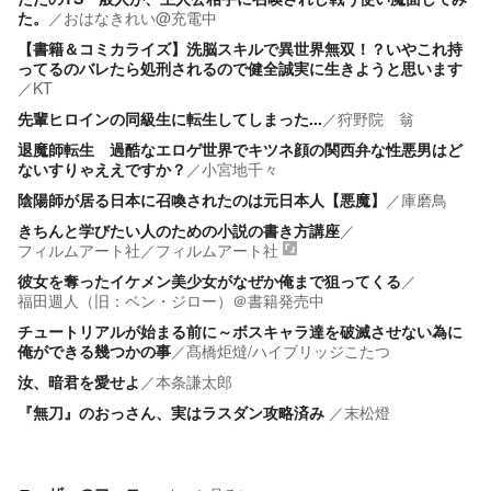
た。
／
おはなきれい@充電中
【書籍＆コミカライズ】洗脳スキルで異世界無双！？いやこれ持
ってるのバレたら処刑されるので健全誠実に生きようと思います
／
KT
先輩ヒロインの同級生に転生してしまった...
／
狩野院 翁
退魔師転生 過酷なエロゲ世界でキツネ顔の関西弁な性悪男はど
ないすりゃええですか？
／
小宮地千々
陰陽師が居る日本に召喚されたのは元日本人【悪魔】
／
庫磨鳥
きちんと学びたい人のための小説の書き方講座
／
フィルムアート社
／
フィルムアート社
彼女を奪ったイケメン美少女がなぜか俺まで狙ってくる
／
福田週人（旧：ベン・ジロー）＠書籍発売中
チュートリアルが始まる前に～ボスキャラ達を破滅させない為に
俺ができる幾つかの事
／
髙橋炬燵/ハイブリッジこたつ
汝、暗君を愛せよ
／
本条謙太郎
『無刀』のおっさん、実はラスダン攻略済み
／
末松燈