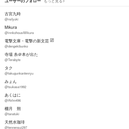
ユーザーのフォロー
もっと見る
古宮九時
@nsfyuki
Mikura
@innkohousiMikura
電撃文庫・電撃の新文芸
@dengekibunko
寺場 糸＠本が出た
@Terabyte
タク
@takugunkantenryu
みょん
@tsukasa1992
あくはに
@Akhn496
棚月 朔
@tanatuki
天然水珈琲
@tennensui297