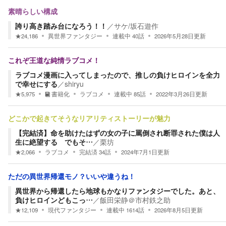
素晴らしい構成
誇り高き踏み台になろう！！
／
サケ/坂石遊作
★
24,186
異世界ファンタジー
連載中
40
話
2026年5月28日
更新
これぞ王道な純情ラブコメ！
ラブコメ漫画に入ってしまったので、推しの負けヒロインを全力
で幸せにする
／
shiryu
★
5,975
書籍化
ラブコメ
連載中
85
話
2022年3月26日
更新
どこかで起きてそうなリアリティストーリーが魅力
【完結済】命を助けたはずの女の子に罵倒され断罪された僕は人
生に絶望する でもそ…
／
栗坊
★
2,066
ラブコメ
完結済
34
話
2024年7月1日
更新
ただの異世界帰還モノ？いいや違うね！
異世界から帰還したら地球もかなりファンタジーでした。あと、
負けヒロインどもこっ…
／
飯田栄静＠市村鉄之助
★
12,109
現代ファンタジー
連載中
1614
話
2026年8月5日
更新