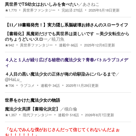
異世界でTS幼女はおいしみを食べたい
／
あさねこ
★
1,770
異世界ファンタジー
完結済
270
話
2025年5月18日
更新
【11／10書籍発売！】実力隠し系脳破壊お姉さんのスローライフ
【書籍化】風魔術だけでも異世界は楽しいです ～美少女転生から
のちょうどいいスロ…
／
暁刀魚
★
942
異世界ファンタジー
連載中
66
話
2025年12月8日
更新
４人と１人が繰り広げる秘密の魔法少女？青春バトルラブコメデ
ィ
４人目の黒い魔法少女の正体が俺の幼馴染みにバレるまで
／
@HaLu_
★
706
ラブコメ
連載中
34
話
2025年11月29日
更新
世界をかけた魔法少女の物語
魔法少女異譚【書籍化決定】
／
槻白倫
★
1,357
現代ファンタジー
連載中
518
話
2026年8月7日
更新
「なんでみんな僕がおじさんだって信じてくれないんだよぉ
お！！！！！！」