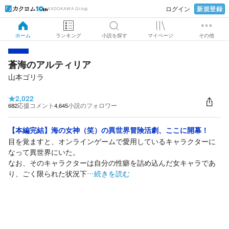
新規登録
ログイン
KADOKAWA Group
ホーム
ランキング
小説を探す
マイページ
その他
蒼海のアルティリア
山本ゴリラ
★
2,022
682
応援コメント
4,645
小説のフォロワー
【本編完結】海の女神（笑）の異世界冒険活劇、ここに開幕！
目を覚ますと、オンラインゲームで愛用しているキャラクターに
なって異世界にいた。
なお、そのキャラクターは自分の性癖を詰め込んだ女キャラであ
り、ごく限られた状況下
…続きを読む