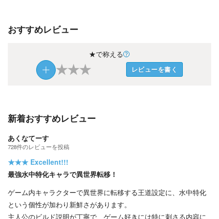
おすすめレビュー
★で称える
★
★
★
レビューを書く
新着おすすめレビュー
あくなてーす
728
件の
レビューを投稿
★★★
Excellent!!!
最強水中特化キャラで異世界転移！
ゲーム内キャラクターで異世界に転移する王道設定に、水中特化
という個性が加わり新鮮さがあります。
主人公のビルド説明が丁寧で、ゲーム好きには特に刺さる内容に