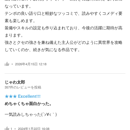
なっています。
テンポの良い語り口と軽妙なツッコミで、読みやすくコメディ要
素も楽しめます。
装備やスキルの設定も作り込まれており、今後の活躍に期待が高
まります。
強さとクセの強さを兼ね備えた主人公がどのように異世界を攻略
していくのか、続きが気になる作品です。
2026年4月15日 12:18
じゃわ太郎
357
件の
レビューを投稿
★★★
Excellent!!!
めちゃくちゃ面白かった。
一気読みしちゃった(´>∀<｀)ゝ
1
2024年1月22日 16:08