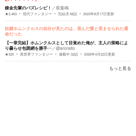
錬金先輩のバズレシピ！
／
双葉鳴
★
2,463
現代ファンタジー
完結済
56
話
2023年8月17日
更新
奴隷ホムンクルスの自分が見たのは、歪んだ愛と歪ませられた運
命だった
【一章完結】ホムンクルスとして目覚めた俺が、主人の策略によ
り曇らせ包囲網を勝手…
／
@aroraito
★
320
異世界ファンタジー
連載中
32
話
2026年4月22日
更新
もっと見る