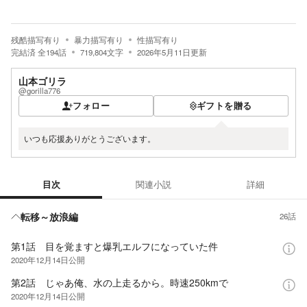
残酷描写有り
暴力描写有り
性描写有り
完結済
全
194
話
719,804
文字
2026年5月11日
更新
山本ゴリラ
@gorilla776
フォロー
ギフトを贈る
いつも応援ありがとうございます。
目次
関連小説
詳細
目次
転移～放浪編
26話
第1話 目を覚ますと爆乳エルフになっていた件
2020年12月14日
公開
第2話 じゃあ俺、水の上走るから。時速250kmで
2020年12月14日
公開