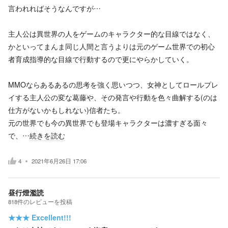
言われればそうなんですが…
主人公は異世界の人をゲームのキャラクター的な目線ではなく、
かといってまんま同じ人間と言うよりは元のゲーム世界での初心
者育成指導的な目線で行動するので更にやらかしていく。
MMOならあるあるの思考を強く思いつつ、女神としてロールプレ
イする主人公の変な葛藤や、その発言や行動を色々曲解する(のは
仕方がないかもしれない)信者たち。
元の世界でも今の異世界でも登場キャラクターは濃すぎる面々
で、…
続きを読む
4
2021年6月26日 17:06
昼行燈濫読
818
件の
レビューを投稿
★★★
Excellent!!!