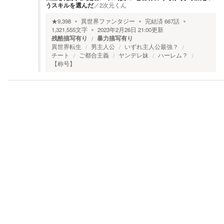
うスキルを選んだ
／
2次元くん
★
9,398
異世界ファンタジー
完結済
667
話
1,321,555
文字
2023年2月26日 21:00
更新
残酷描写有り
暴力描写有り
異世界転生
男主人公
いずれ主人公最強？
チート
ご都合主義
ヤンデレ妹
ハーレム？
【称号】