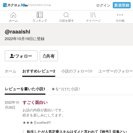
新規登録
ログイン
KADOKAWA Group
ホーム
ランキング
小説を探す
マイページ
その他
@raaaishi
2022年10月19日
に登録
フォロー
共有
ホーム
おすすめレビュー
2
小説のフォロー
59
ユーザーのフォロー
レビューを書いた小説
1
★をつけた小説
1
2022年10
すごく面白い
月29日
お話の内容が面白いです。
続きを楽しみにしてます。
★★★
Excellent!!!
転生したが人気定番スキルはダメと言われて【称号】収集とい