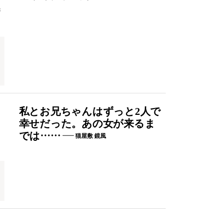
き
私とお兄ちゃんはずっと2人で
幸せだった。あの女が来るま
し
では……
猫屋敷 鏡風