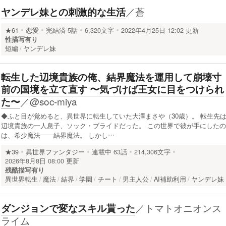
／
蒼
ヤンデレ妹との刺激的な生活
★61
恋愛
完結済
5話
6,320文字
2022年4月25日 12:02 更新
性描写有り
短編
ヤンデレ妹
転生した辺境貴族の俺、結界魔法を運用して崩壊寸
前の国境を立て直す 〜気づけば王女に目をつけられ
／
@soc-miya
た〜
◆ふと目が覚めると、異世界に転生していた大澤まさや（30歳）。 転生先
辺境貴族の一人息子、ソック・ブライドだった。 この世界で彼が手にしたの
は、希少魔法――結界魔法。 しかし…
★39
異世界ファンタジー
連載中
63話
214,306文字
2026年8月8日 08:00 更新
残酷描写有り
異世界転生
魔法
結界
学園
チート
男主人公
AI補助利用
ヤンデレ妹
／
トマトオニオンス
ダンジョンで変なスキル貰った
ライム