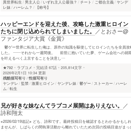
異世界転生
男主人公
いずれ主人公最強？
チート
ご都合主義
ヤンデ
レ妹
ハーレム？
【称号】
ハッピーエンドを迎えた後、攻略した激重ヒロイン
／
とおさー@
たちに閉じ込められてしまいました。
ファンタジア大賞《金賞》
鬱ゲー世界に転生した俺は、原作の知識を駆使してヒロインたちを全員攻
した。 ――それから一週間後。 前世に抱いていた夢、ゲーム会社への就
を叶えるべく上京することを決意し…
★792
ラブコメ
完結済
67話
205,814文字
2026年2月1日 10:34 更新
残酷描写有り
性描写有り
ヤンデレ
監禁
激重ヒロイン
ヤンデレ妹
鬱ゲー
ストーカー
ハーレ
ム
転生
／
兄が好きな妹なんてラブコメ展開はありえない。
詩和翔太
※2026/02/19追記※ ども、詩和です。最終投稿日を確認するとわかるかもし
ませんが、しばらくの間執筆活動から離れていたため次回の投稿目途がまっ