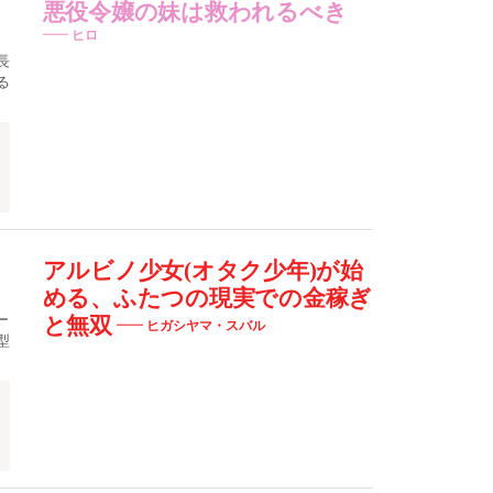
悪役令嬢の妹は救われるべき
ヒロ
長
る
コ
アルビノ少女(オタク少年)が始
める、ふたつの現実での金稼ぎ
ー
と無双
ヒガシヤマ・スバル
型