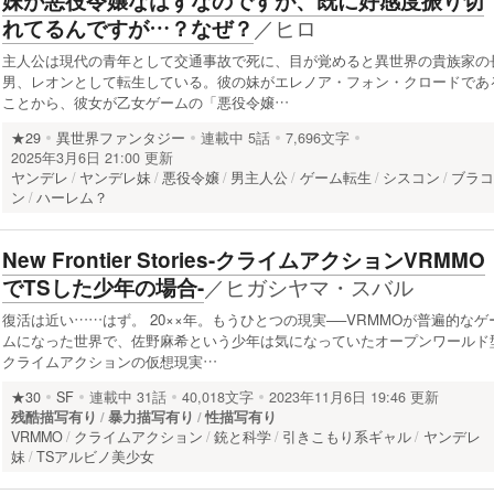
妹が悪役令嬢なはずなのですが、既に好感度振り切
／
ヒロ
れてるんですが…？なぜ？
主人公は現代の青年として交通事故で死に、目が覚めると異世界の貴族家の
男、レオンとして転生している。彼の妹がエレノア・フォン・クロードであ
ことから、彼女が乙女ゲームの「悪役令嬢…
★29
異世界ファンタジー
連載中
5話
7,696文字
2025年3月6日 21:00 更新
ヤンデレ
ヤンデレ妹
悪役令嬢
男主人公
ゲーム転生
シスコン
ブラ
ン
ハーレム？
New Frontier Stories-クライムアクションVRMMO
／
ヒガシヤマ・スバル
でTSした少年の場合-
復活は近い……はず。 20××年。もうひとつの現実──VRMMOが普遍的なゲ
ムになった世界で、佐野麻希という少年は気になっていたオープンワールド
クライムアクションの仮想現実…
★30
SF
連載中
31話
40,018文字
2023年11月6日 19:46 更新
残酷描写有り
暴力描写有り
性描写有り
VRMMO
クライムアクション
銃と科学
引きこもり系ギャル
ヤンデレ
妹
TSアルビノ美少女