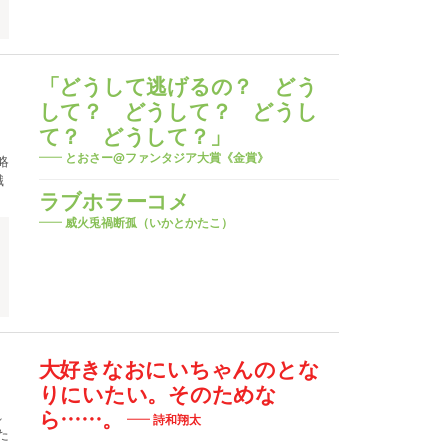
「どうして逃げるの？ どう
して？ どうして？ どうし
て？ どうして？」
とおさー@ファンタジア大賞《金賞》
略
職
ラブホラーコメ
威火兎禍断孤（いかとかたこ）
大好きなおにいちゃんのとな
りにいたい。そのためな
れ
ら……。
詩和翔太
た