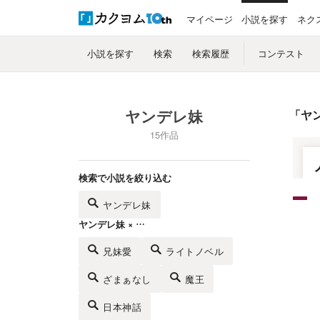
マイページ
小説を探す
ネク
小説を探す
検索
検索履歴
コンテスト
ヤンデレ妹
「
ヤ
15作品
検索で小説を絞り込む
ヤンデレ妹
ヤンデレ妹 × …
兄妹愛
ライトノベル
ざまぁなし
魔王
日本神話