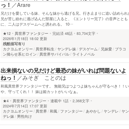
／
Arare
っ！
兄だけを愛している妹、そんな妹から逃げる兄。行き止まりに追い詰められ
兄が苦し紛れに逃げ込んだ部屋に入ると、《エントリー完了》の音声ととも
に、二人はデスゲームへと誘われる。 10…
★12
異世界ファンタジー
完結済
48話
83,704文字
2026年1月18日 18:02 更新
残酷描写有り
カクヨムオンリー
異世界転生
ヤンデレ妹
デスゲーム
兄妹愛
ブラコ
ン拗らせ系ヒロイン
異世界サバイバル
ライトノベル
出来損ないの兄だけど最恐の妹がいれば問題ないよ
／
みそぎ ことのは
ねっ！
和風異世界ファンタジーです。 無能兄はつよつよ妹ちゃんが守るべき！！い
や、守ってくれ！！ 妹は姫カットがいいなぁ。
★4
異世界ファンタジー
連載中
1話
2,368文字
2024年7月14日 17:07 更新
カクヨムオンリー
異世界
和風
ファンタジー
あやかし
ヤンデレ
ヤ
デレ妹
男性向け