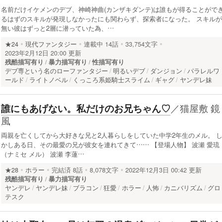
名前だけイケメンのデブ、神崎神曲(カンザキダンテ)は誰もが得ることがで
るはずのスキルが発現しなかったにも関わらず、探索者になった。 スキルが
無い彼はずっと2層に潜っていた為、…
★24
現代ファンタジー
連載中
14話
33,754文字
2023年2月12日 20:00 更新
残酷描写有り
暴力描写有り
性描写有り
デブ専という名のローファンタジー
明るいデブ
ダンジョン
パラレルワ
ールド
ライトノベル
くっころ系姫騎士スライム
ギャグ
ヤンデレ妹
／
猫屋敷 鏡
誰にもあげない。私だけのお兄ちゃん♡
風
両親を亡くしてから大好きな兄と2人暮らしをしていた中学2年生のメル。 
かしある日、その最愛の兄が彼女を連れてきて…… 【登場人物】 波瀬 愛琉
（ナミセ メル） 波瀬 李蓮…
★28
ホラー
完結済
8話
8,078文字
2022年12月3日 00:42 更新
残酷描写有り
暴力描写有り
ヤンデレ
ヤンデレ妹
ブラコン
狂愛
ホラー
人怖
カニバリズム
グロ
テスク