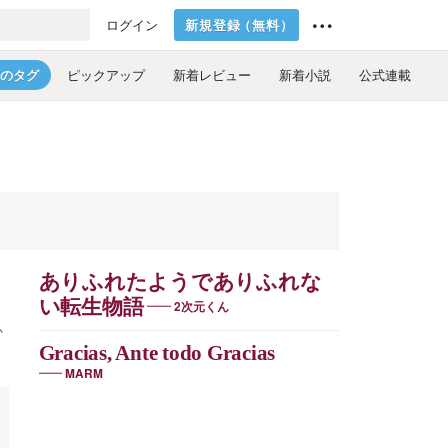
新規登録
（
無料
）
ログイン
のタグ
ピックアップ
新着レビュー
新着小説
公式連載
ありふれたようでありふれな
い転生物語
2次元くん
か
Gracias, Ante todo Gracias
MARM