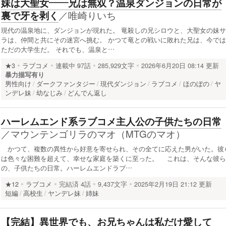
妹は大聖女――兄は無双？温泉ダンジョンの日常が
／
唯崎りいち
裏で牙を剥く
現代の温泉地に、ダンジョンが現れた。 竜殺しの兄シロウと、大聖女の妹サ
ラは、仲間と共にその迷宮へ挑む。 かつて竜との戦いに敗れた兄は、今では
ただの大学生だ。 それでも、温泉と…
★3
ラブコメ
連載中
97話
285,929文字
2026年6月20日 08:14 更新
暴力描写有り
男性向け
ダークファンタジー
現代ダンジョン
ラブコメ
ほのぼの
ヤ
ンデレ妹
幼なじみ
どんでん返し
ハーレムエンド系ラブコメ主人公の子供たちの日常
／
マウンテンゴリラのマオ（MTGのマオ）
かつて、複数の異性から好意を寄せられ、その全てに応えた男がいた。彼
は色々な困難を超えて、幸せな家庭を築くに至った。 これは、そんな彼ら
の、子供たちの日常。ハーレムエンドラブ…
★12
ラブコメ
完結済
4話
9,437文字
2025年2月19日 21:12 更新
短編
高校生
ヤンデレ妹
姉妹
【完結】異世界でも、お兄ちゃんは私だけ愛して