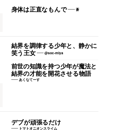
身体は正直なもんで
蒼
結界を調律する少年と、静かに
笑う王女
@soc-miya
前世の知識を持つ少年が魔法と
は
結界の才能を開花させる物語
あくなてーす
デブが頑張るだけ
トマトオニオンスライム