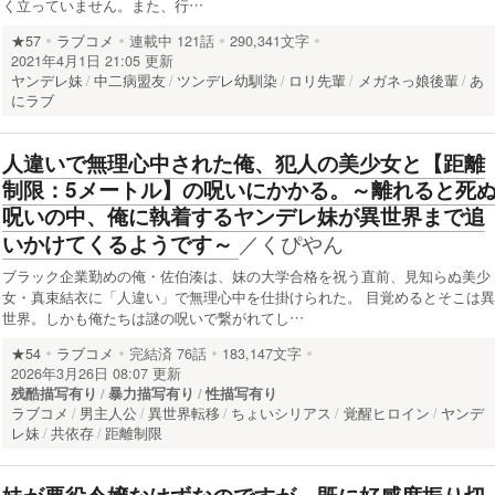
く立っていません。また、行…
★57
ラブコメ
連載中
121話
290,341文字
2021年4月1日 21:05 更新
ヤンデレ妹
中二病盟友
ツンデレ幼馴染
ロリ先輩
メガネっ娘後輩
あ
にラブ
​人違いで無理心中された俺、犯人の美少女と【距離
制限：5メートル】の呪いにかかる。～離れると死
呪いの中、俺に執着するヤンデレ妹が異世界まで追
／
くぴやん
いかけてくるようです～
ブラック企業勤めの俺・佐伯湊は、妹の大学合格を祝う直前、見知らぬ美少
女・真束結衣に「人違い」で無理心中を仕掛けられた。 目覚めるとそこは異
世界。しかも俺たちは謎の呪いで繋がれてし…
★54
ラブコメ
完結済
76話
183,147文字
2026年3月26日 08:07 更新
残酷描写有り
暴力描写有り
性描写有り
ラブコメ
男主人公
異世界転移
ちょいシリアス
覚醒ヒロイン
ヤンデ
レ妹
共依存
距離制限