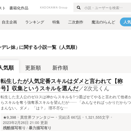
スト
書籍化作品
KADOKAWA Group
自主企画
ランキング
特集
二次創作
魔法のiらんど
人気
ンデレ妹
」
に関する小説一覧（人気順）
人気順
更新順
新作順
転生したが人気定番スキルはダメと言われて【称
／
2次元くん
号】収集というスキルを選んだ
転生した主人公のゼロスは神からスキルを1つ選ばせてやると言われて他者
らスキルを奪う強奪系スキルを望んだが…… 「みんなそればっかりだからつ
まんない。ダメ」 「は？」 理不尽な…
★9,398
異世界ファンタジー
完結済
667話
1,321,555文字
2023年2月26日 21:00 更新
残酷描写有り
暴力描写有り